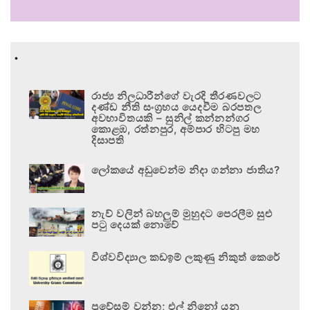
.
රාජ්‍ය නිලධාරීන්ගේ වැරදි තීරණවලට
දණ්ඩ නීති සංග්‍රහය යෙදවීම බරපතල
අවභාවිතයකි – සුනිල් කන්නන්ගර
කොළඹ, රත්නපුර, අම්පාර හිටපු මහ
දිසාපති
ලෝකයේ අඩුවෙන්ම නිදා ගන්නා ජාතිය?
නැව් වලින් බහලුම් මුහුදට පෙරලීම සුළු
පටු දෙයක් නොවේ
විශ්වවිද්‍යාල කඩඉම් ලකුණු නිකුත් කෙරේ
ප්‍රවේසම් වන්න; එල් නිනෝ යනු