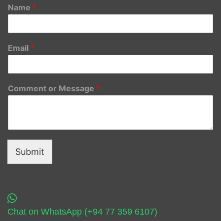
Name
*
Email
*
Comment or Message
*
Submit
Chat on WhatsApp (+94 77 359 6107)