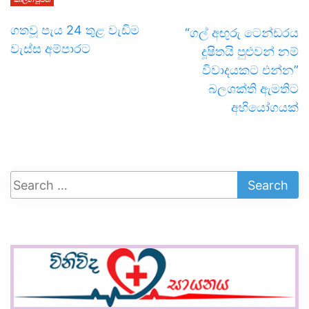
ගතවූ පැය 24 තුළ වැඩිම
“ගල් අඟුරු ටෙන්ඩරය
වැස්ස අම්පාරට
දූෂිතයි පුළුවන් නම්
විවාදයකට එන්න”
බලශක්ති ඇමතිට
අභියෝගයක්