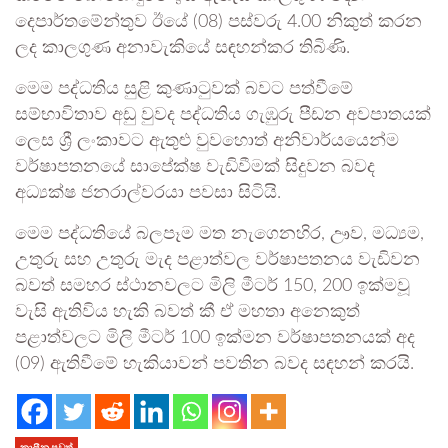
දෙපාර්තමේන්තුව ඊයේ (08) පස්වරු 4.00 නිකුත් කරන
ලද කාලගුණ අනාවැකියේ සඳහන්කර තිබිණි.
මෙම පද්ධතිය සුළි කුණාටුවක් බවට පත්වීමේ
සම්භාවිතාව අඩු වුවද පද්ධතිය ගැඹුරු පීඩන අවපාතයක්
ලෙස ශ්‍රී ලංකාවට ඇතුළු වුවහොත් අනිවාර්යයෙන්ම
වර්ෂාපතනයේ සාපේක්ෂ වැඩිවීමක් සිදුවන බවද
අධ්‍යක්ෂ ජනරාල්වරයා පවසා සිටියි.
මෙම පද්ධතියේ බලපෑම මත නැගෙනහිර, ඌව, මධ්‍යම,
උතුරු සහ උතුරු මැද පළාත්වල වර්ෂාපතනය වැඩිවන
බවත් සමහර ස්ථානවලට මිලි මීටර් 150, 200 ඉක්මවූ
වැසි ඇතිවිය හැකි බවත් කී ඒ මහතා අනෙකුත්
පළාත්වලට මිලි මීටර් 100 ඉක්මන වර්ෂාපතනයක් අද
(09) ඇතිවීමේ හැකියාවන් පවතින බවද සඳහන් කරයි.
කාලීන පුවත්