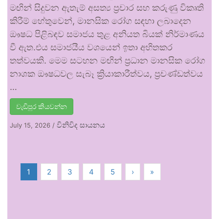
මඟින් සිදුවන ඇතැම් අසත්‍ය ප්‍රචාර සහ කරුණු විකෘති
කිරීම් හේතුවෙන්, මානසික රෝග සඳහා ලබාදෙන
ඖෂධ පිළිබඳව සමාජය තුළ අනියත බියක් නිර්මාණය
වී ඇත.එය සමාජයීය වශයෙන් ඉතා අහිතකර
තත්වයකි. මෙම සටහන මඟින් ප්‍රධාන මානසික රෝග
නාශක ඖෂධවල සැබෑ ක්‍රියාකාරීත්වය, ප්‍රචණ්ඩත්වය
…
වැඩිපුර කියවන්න
විනිවිද සායනය
July 15, 2026
/
1
2
3
4
5
›
»