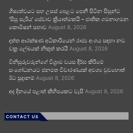
ශිෂ්‍යත්වයට සහ උසස් පෙළට පෙනී සිටින සිසුන්ට
‘සිසු සැරිය’ සේවාව ක්‍රියාත්මකයි – ජාතික ගමනාගමන
කොමිෂන් සභාව
August 8, 2026
දත්ත ආරක්ෂණ අධිකාරියෙන් රාජ්‍ය අංශය සඳහා නව
චක්‍ර ලේඛයක් නිකුත් කරයි
August 8, 2026
විනිසුරුවරුන්ගේ විශ්‍රාම වයස දීර්ඝ කිරීමේ
සංශෝධනයට ජනමත විචාරණයක් අවශ්‍ය වුවහොත්
ඊට සූදානම්
August 8, 2026
අද දිනයේ පළාත් කිහිපයකට වැසි
August 8, 2026
CONTACT US