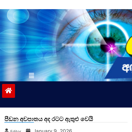
Skip
to
content
vinivida.lk
පීඩන අවපාතය අද රටට ඇතුළු වෙයි
January 9, 2026
Editor