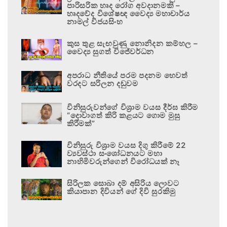
පාරිසරික හෘද රෝග අවදානමකි –
හෘදවේද විශේෂඥ වෛද්‍ය මහාචාර්ය
නාමල් විජයසිංහ
කුස තුළ සැඟවුණු නොනිදන කම්හල –
වෛද්‍ය සුගත් විජේවර්ධන
අපරාධ නීතියේ පරම පදනම හෙවත්
වරදට සරිලන දඬුවම
විනිසුරුවන්ගේ විශ්‍රාම වයස දීර්ඝ කිරීම
“දොවාගත් කිරි කළයට ගොම මුසු
කිරීමක්”
විනිසුරු විශ්‍රාම වයස දිගු කිරීමේ 22
ව්‍යවස්ථා සංශෝධනයට මහා
නාහිමිවරුන්ගෙන් විරෝධයක් නෑ
සිරිලක සොබා දම් අසිරිය ලොවට
කියාපාන දිවියන් ගේ දිවි සුරකිමු