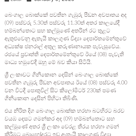
බෙංගාල බොක්කේ පවතින ගැඹුරු පීඩන අවපාතය අද
(09) පස්වරු 5.30ත් පස්වරු 11.30ත් අතර කාලයේදී
හම්බන්තොට සහ කල්මුණේ අතරින් රට තුළට
ඇතුළුවෙනු ඇතැයි කාලගුණ විද්‍යා දෙපාර්තමේන්තුවේ
අධ්‍යක්ෂ ජනරාල් අතුල කරුණානායක පැවැසුවේය.
රජයේ ප්‍රවෘත්ති දෙපාර්තමේන්තුවේ ඊයේ (08) පැවැති
මාධ්‍ය හමුවේදී ඔහු මේ බව කියා සිටියි.
ශ්‍රී ලංකාවට ගිනිකොන දෙසින් බෙංගාල බොක්කේ
පවතින ගැඹුරු පීඩන අවපාතය ඊයේ (08) පස්වරු 4.00
වන විටදී පොතුවිල් සිට කිලෝමීටර් 230ක් පමණ
ගිනිකොන දෙසින් පිහිටා තිබිණි.
එය නිරිත දිග බෙංගාල බොක්ක හරහා බටහිරට බරව
වයඹ දෙසට ගමන්කර අද (09) හම්බන්තොට සහ
කල්මුණේ අතර ශ්‍රී ලංකා වෙරළ තීරය හරහා ගමන්
කිරීමට බොහෝදුරට ඉඩ ඇතැයි කාලගුණ විද්‍යා