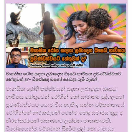
මානසික රෝග සඳහා ලබාදෙන ඖෂධ භාවිතය ප්‍රචණ්ඩත්වයට
හේතුවක් ද?- විශේෂඥ මනෝ වෛද්‍ය රූමි රූබන්
මානසික රෝගී තත්ත්වයන් සඳහා ලබාදෙන ඖෂධ
භාවිතය හේතුවෙන් රෝගීන් හෝ සාමාන්‍ය පුද්ගලයන්
ප්‍රචණ්ඩත්වයට යොමු විය හැකි ද යන්න වර්තමානයේ
රෝගීන්ගේ භාරකරුවන් මෙන්ම පොදු සමාජය තුළ ද
නිරන්තරයෙන් කතාබහට ලක්වන මාතෘකාවකි.
විශේෂයෙන්ම වර්තමාන සිදුවීම් මුල් කොට මාධ්‍ය