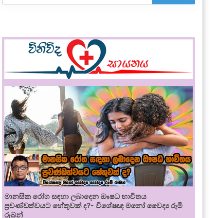
මානසික රෝග සඳහා ලබාදෙන ඖෂධ භාවිතය
ප්‍රචණ්ඩත්වයට හේතුවක් ද?- විශේෂඥ මනෝ වෛද්‍ය රූමි
රූබන්