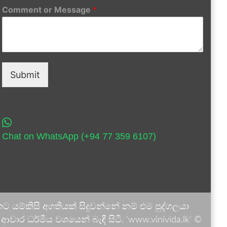
Comment or Message
*
Submit
Chat on WhatsApp (+94 77 359 6107)
 යම්කිසි අගතියක් සිදුවන්නේ නම් එම පුද්ගලයා
ාර ධර්මීය වශයෙන් බැඳී සිටී. 'www.vinivida.lk' ©