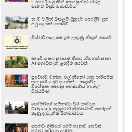
– ආචාර්ය ප්‍රණීත් අභයසුන්දර හිටපු
මානව විද්‍යා මහාචාර්ය
නැව් වලින් බහලුම් මුහුදට පෙරලීම සුළු
පටු දෙයක් නොවේ
විශ්වවිද්‍යාල කඩඉම් ලකුණු නිකුත් කෙරේ
ගොවි ගතට සුවයත් හිතට නිවනත් සදන
AI ගොවිතැන ළඟදීම අපටත්
ප්‍රවේසම් වන්න; එල් නිනෝ යනු පාරිසරික
හෘද රෝග අවදානමකි – හෘදවේද
විශේෂඥ වෛද්‍ය මහාචාර්ය නාමල්
විජයසිංහ
හෝමර්ගේ සම්භාව්‍ය වීර කාව්‍යය
Odyssey ඇසුරෙන් ක්‍රිස්ටෝෆර් නෝලන්
තැනූ දැවැන්ත සිනමාපටය
අපරාධ නීතියේ පරම පදනම හෙවත්
වරදට සරිලන දඬුවම