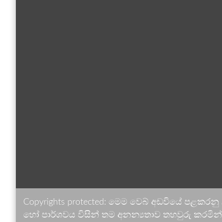
Copyrights protected: මෙම වෙබ් අඩවියේ පළකරනු
හෝ පාර්ශවය විසින් තම අනන්‍යතාව තහවුරු කරමින් ඉ