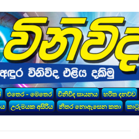
්
එතෙර - මෙතෙර
විනිවිද සායනය
හරිත දනව්ව
කය
උරුමයක අසිරිය
නිතර නොඇසෙන කතා
කාටූ