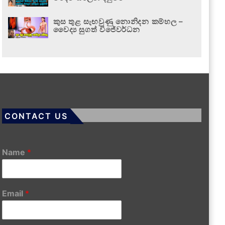
කුස තුළ සැඟවුණු නොනිදන කම්හල –
වෛද්‍ය සුගත් විජේවර්ධන
CONTACT US
Name
*
Email
*