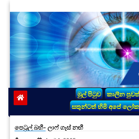
Skip
to
content
vinivida.lk
මුල් පිටුව
කාලීන පුවත
සතුන්ටත් හිමි අපේ ලෝ
පෙට්‍රල් බහී- ලාෆ් ගෑස් නඟී