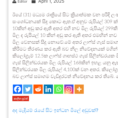
April 1, 2025
Editor
ඊයේ (31) මධ්‍යම රාත්‍රියේ සිට ක්‍රියාත්මක වන පරිද
සංශෝධනයක් සිදු කොට ඇත.ඒ අනුව රුපියල් 309 ක්ව 
10කින් අඩු කර ඇති අතර එහි නව මිල රුපියල් 299කි.
මිල ද රුපියල් 10 කින් අඩු කර ඇති අතර එමඟින් නව 
මිල වෙනසක් සිදු නොවේ.මේ අතර ලාෆ්ස් ගෑස් සමා
කිරීමට තීරණය කර ඇති බව නිල නිවේදනයක් මගින් 
කිලෝග්‍රෑම් 12.5ක ලාෆ්ස් ගෘහස්ථ ගෑස් සිලින්ඩරයක
ගෑස් සිලින්ඩරයක මිල රුපියල් 168කින් ඉහළ යනු ඇත
සිලින්ඩරයක මිල රුපියල් 4,100ක් වන අතර, කිලෝග්‍ර
බව ලාෆ්ස් සමාගම වැඩිදුරටත් නිවේදනය කර තිබේ. ම
කාලීන පුවත්
අද මැදියම් රැයේ සිට ඉන්ධන මිලේ අඩුවක්?