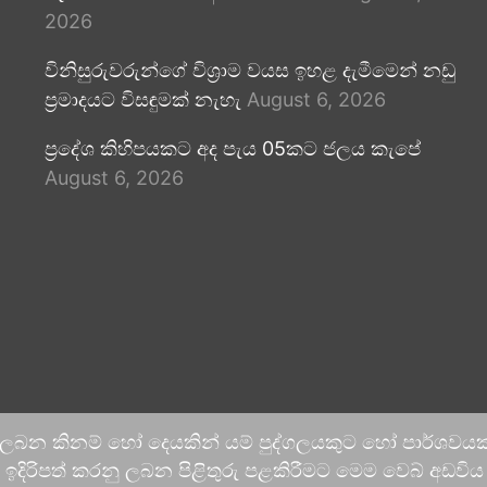
2026
විනිසුරුවරුන්ගේ විශ්‍රාම වයස ඉහළ දැමීමෙන් නඩු
ප්‍රමාදයට විසඳුමක් නැහැ
August 6, 2026
ප්‍රදේශ කිහිපයකට අද පැය 05කට ජලය කැපේ
August 6, 2026
 ලබන කිනම් හෝ දෙයකින් යම් පුද්ගලයකුට හෝ පාර්ශවයකට
දිරිපත් කරනු ලබන පිළිතුරු පළකිරීමට මෙම වෙබ් අඩවිය ආච