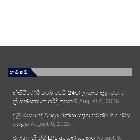
නවතම
නීතිවිරෝධී වෙබ් අඩවි 24ක් ලංකාව තුළ වහාම
ක්‍රියාත්මකවන පරිදි තහනම්
August 6, 2026
ජූලි මාසයේදී විදේශ රැකියා සඳහා පිටත්ව ගිය පිරිස
ඉහළට
August 6, 2026
ජැෆ්නා කිංග්ස් LPL අවසන් සටනට
August 6,