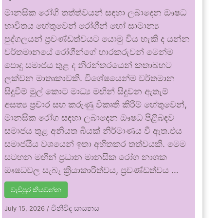
මානසික රෝගී තත්ත්වයන් සඳහා ලබාදෙන ඖෂධ
භාවිතය හේතුවෙන් රෝගීන් හෝ සාමාන්‍ය
පුද්ගලයන් ප්‍රචණ්ඩත්වයට යොමු විය හැකි ද යන්න
වර්තමානයේ රෝගීන්ගේ භාරකරුවන් මෙන්ම
පොදු සමාජය තුළ ද නිරන්තරයෙන් කතාබහට
ලක්වන මාතෘකාවකි. විශේෂයෙන්ම වර්තමාන
සිදුවීම් මුල් කොට මාධ්‍ය මඟින් සිදුවන ඇතැම්
අසත්‍ය ප්‍රචාර සහ කරුණු විකෘති කිරීම් හේතුවෙන්,
මානසික රෝග සඳහා ලබාදෙන ඖෂධ පිළිබඳව
සමාජය තුළ අනියත බියක් නිර්මාණය වී ඇත.එය
සමාජයීය වශයෙන් ඉතා අහිතකර තත්වයකි. මෙම
සටහන මඟින් ප්‍රධාන මානසික රෝග නාශක
ඖෂධවල සැබෑ ක්‍රියාකාරීත්වය, ප්‍රචණ්ඩත්වය …
වැඩිපුර කියවන්න
විනිවිද සායනය
July 15, 2026
/