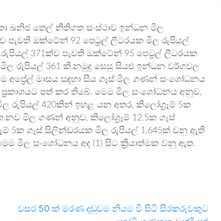
ි ලංකා ඛනිජ තෙල් නීතිගත සංස්ථාව ඉන්ධන මිල
පැවති ඔක්ටේන් 92 පෙට්‍රල් ලීටරයක මිල රුපියල්
රුපියල් 371ක්ව පැවති ඔක්ටේන් 95 පෙට්‍රල් ලීටරයක
මිල රුපියල් 361 කි.නමුදු සෙසු සියළු ඉන්ධන වර්ගවල
ගම අප්‍රේල් මාසය සඳහා සිය ගෑස් මිල ගණන් සංශෝධනය
ප්‍රකාශයට පත් කර තිබේ. මෙම මිල සංශෝධනය අනුව,
 මිල රුපියල් 420කින් ඉහළ යන අතර, කිලෝග්‍රෑම් 5ක
.නව මිල ගණන් අනුව, කිලෝග්‍රෑම් 12.5ක ගෑස්
ෑම් 5ක ගෑස් සිලින්ඩරයක මිල රුපියල් 1,645ක් වනු ඇති
ෙම මිල සංශෝධනය අද (1) සිට ක්‍රියාත්මක වනු ඇත.
වසර 50 ක් මරණ දඬුවම නියම වී සිටි සිරකරුවකුට