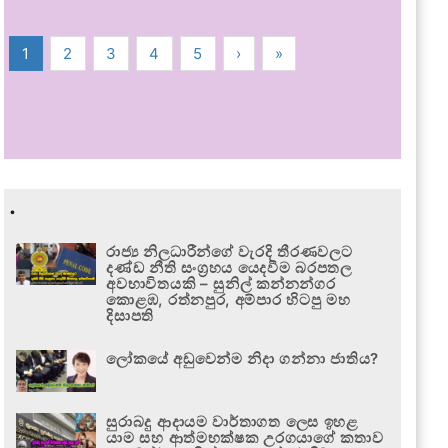
1
2
3
4
5
›
»
.
රාජ්‍ය නිලධාරීන්ගේ වැරදි තීරණවලට
දණ්ඩ නීති සංග්‍රහය යෙදවීම බරපතල
අවභාවිතයකි – සුනිල් කන්නන්ගර
කොළඹ, රත්නපුර, අම්පාර හිටපු මහ
දිසාපති
ලෝකයේ අඩුවෙන්ම නිදා ගන්නා ජාතිය?
සුරාබදු ආදායම වාර්තාගත ලෙස ඉහළ
යාම සහ ආත්මභක්ෂක උරගයාගේ කතාව