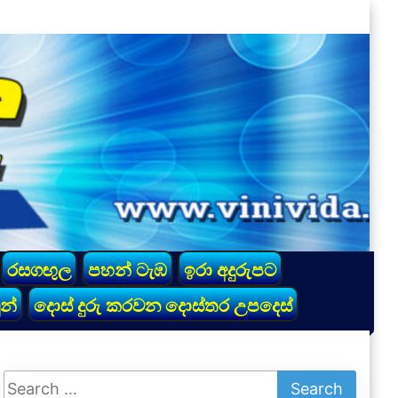
රසගඟුල
පහන් ටැඹ
ඉරා අදුරුපට
න්
දොස් දුරු කරවන දොස්තර උපදෙස්