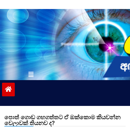
Skip
to
content
vinivida.lk
පොත් ගොඩ ගහගත්තට ඒ ඔක්කොම කියවන්න
වෙලාවක් තියනව ද?