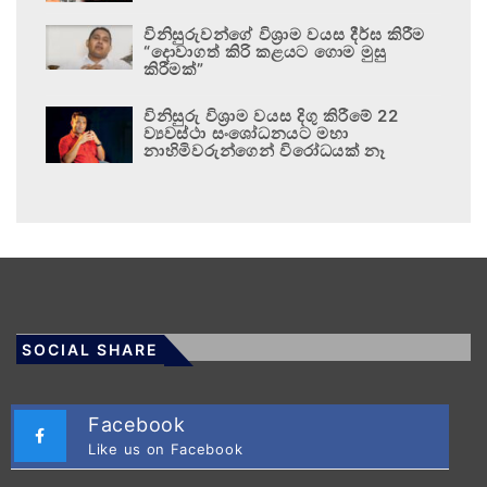
විනිසුරුවන්ගේ විශ්‍රාම වයස දීර්ඝ කිරීම
“දොවාගත් කිරි කළයට ගොම මුසු
කිරීමක්”
විනිසුරු විශ්‍රාම වයස දිගු කිරීමේ 22
ව්‍යවස්ථා සංශෝධනයට මහා
නාහිමිවරුන්ගෙන් විරෝධයක් නෑ
SOCIAL SHARE
Facebook
Like us on Facebook