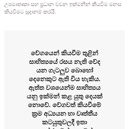
උපමාතෘකා සහ ප්‍රධාන වචන ඉක්මනින් කියවීම මනස
කියවීමට සූදානම් කරයි.
වේගයෙන් කියවීම තුළින්
සාහිත්‍යයේ රසය නැති වේද
යන ගැටලුව බොහෝ
දෙනෙකුට ඇති විය හැකිය.
ඇත්ත වශයෙන්ම සාහිත්‍යය
යනු ඉක්මන් කළ යුතු දෙයක්
නොවේ. වේගවත් කියවීමේ
ක්‍රම අධ්‍යයන හා වෘත්තීය
කටයුතුවලදී ඉතා