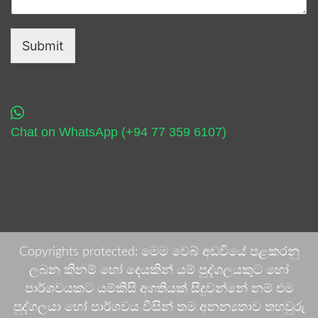
Submit
Chat on WhatsApp (+94 77 359 6107)
Copyrights protected: මෙම වෙබ් අඩවියේ පළකරනු
ලබන කිනම් හෝ දෙයකින් යම් පුද්ගලයකුට හෝ
පාර්ශවයකට යම්කිසි අගතියක් සිදුවන්නේ නම් එම
පුද්ගලයා හෝ පාර්ශවය විසින් තම අනන්‍යතාව තහවුරු