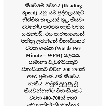
කියවීමේ වේගය (Reading
Speed) යනු යම් පුද්ගලයකුට
නිශ්චිත කාලයක් තුළ කියවා
අවබෝධ කරගත හැකි වචන
සංඛ්‍යාවයි. එය සාමාන්‍යයෙන්
මනිනු ලබන්නේ විනාඩියකට
වචන ගණන (Words Per
Minute – WPM) ලෙසය.
සාමාන්‍ය වැඩිහිටියකුට
විනාඩියකට වචන 200-250ක්
අතර ප්‍රමාණයක් කියවිය
හැකිය. නමුත් පුහුණු වූ
කියවන්නන්ට විනාඩියකට
වචන 400-700ක් අතර
වේගයකින් කියවන්නට