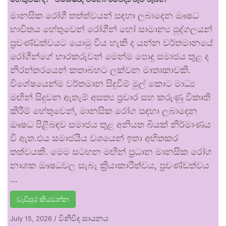
මානසික රෝගී තත්ත්වයන් සඳහා ලබාදෙන ඖෂධ
භාවිතය හේතුවෙන් රෝගීන් හෝ සාමාන්‍ය පුද්ගලයන්
ප්‍රචණ්ඩත්වයට යොමු විය හැකි ද යන්න වර්තමානයේ
රෝගීන්ගේ භාරකරුවන් මෙන්ම පොදු සමාජය තුළ ද
නිරන්තරයෙන් කතාබහට ලක්වන මාතෘකාවකි.
විශේෂයෙන්ම වර්තමාන සිදුවීම් මුල් කොට මාධ්‍ය
මඟින් සිදුවන ඇතැම් අසත්‍ය ප්‍රචාර සහ කරුණු විකෘති
කිරීම් හේතුවෙන්, මානසික රෝග සඳහා ලබාදෙන
ඖෂධ පිළිබඳව සමාජය තුළ අනියත බියක් නිර්මාණය
වී ඇත.එය සමාජයීය වශයෙන් ඉතා අහිතකර
තත්වයකි. මෙම සටහන මඟින් ප්‍රධාන මානසික රෝග
නාශක ඖෂධවල සැබෑ ක්‍රියාකාරීත්වය, ප්‍රචණ්ඩත්වය
…
වැඩිපුර කියවන්න
විනිවිද සායනය
July 15, 2026
/