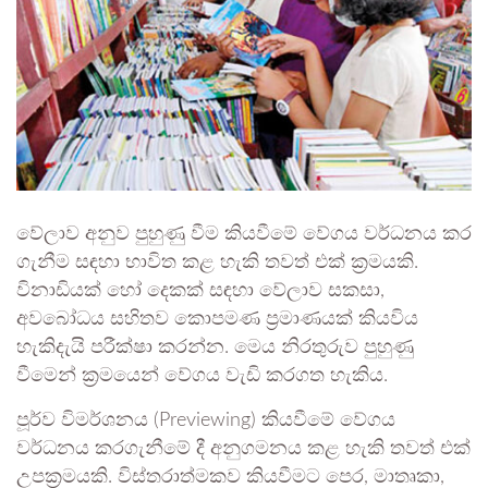
වේලාව අනුව පුහුණු වීම කියවීමේ වේගය වර්ධනය කර
ගැනීම සඳහා භාවිත කළ හැකි තවත් එක් ක්‍රමයකි.
විනාඩියක් හෝ දෙකක් සඳහා වේලාව සකසා,
අවබෝධය සහිතව කොපමණ ප්‍රමාණයක් කියවිය
හැකිදැයි පරීක්ෂා කරන්න. මෙය නිරතුරුව පුහුණු
වීමෙන් ක්‍රමයෙන් වේගය වැඩි කරගත හැකිය.
පූර්ව විමර්ශනය (Previewing) කියවීමේ වේගය
වර්ධනය කරගැනීමේ දී අනුගමනය කළ හැකි තවත් එක්
උපක්‍රමයකි. විස්තරාත්මකව කියවීමට පෙර, මාතෘකා,