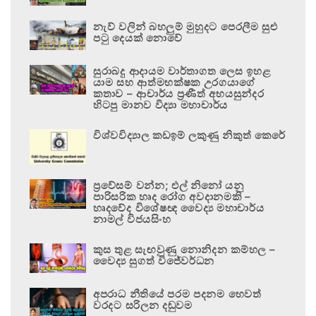
නැව් වලින් බහලුම් මුහුදට පෙරලීම සුළු
පටු දෙයක් නොවේ
සුරාබදු ආදායම වාර්තාගත ලෙස ඉහළ
යාම සහ ආත්මභක්ෂක උරගයාගේ
කතාව – ආචාර්ය ප්‍රණීත් අභයසුන්දර
හිටපු මානව විද්‍යා මහාචාර්ය
විශ්වවිද්‍යාල කඩඉම් ලකුණු නිකුත් කෙරේ
ප්‍රවේසම් වන්න; එල් නිනෝ යනු
පාරිසරික හෘද රෝග අවදානමකි –
හෘදවේද විශේෂඥ වෛද්‍ය මහාචාර්ය
නාමල් විජයසිංහ
කුස තුළ සැඟවුණු නොනිදන කම්හල –
වෛද්‍ය සුගත් විජේවර්ධන
අපරාධ නීතියේ පරම පදනම හෙවත්
වරදට සරිලන දඬුවම