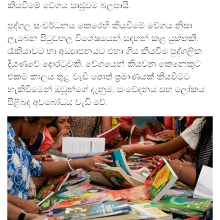
කියවීමේ වේගය ඍජුවම බලපායි.
පුද්ගල සංවර්ධනය කෙරෙහි කියවීමේ වේගය නිසා
ලැබෙන පිටුවහල විශේෂයෙන් සඳහන් කළ යුත්තකි.
රැකියාවට හා අධ්‍යාපනයට එහා ගිය කියවීම පුද්ගලික
දියුණුවේ දොරටුවකි. වේගයෙන් කියවන කෙනෙකුට
එකම කාලය තුළ වැඩි පොත් ප්‍රමාණයක් කියවීමට
හැකිවීමෙන් ඔවුන්ගේ දැනුම, සංවේදනය සහ ලෝකය
පිළිබඳ අවබෝධය වැඩි වේ.