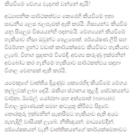
කියවීමේ වේගය වැදගත් වන්නේ ඇයි?
අධ්‍යාපනික සාර්ථකත්වය කෙරෙහි කියවීමේ ඉතා
සාධනීය ලෙස බලපෑමක් ඇති කරයි. ශිෂ්‍යයන්ට කියවීම
යනු සියලුම විෂයයන්හි පදනමයි. වේගයෙන් කියවීමේ
හැකියාව නිසා ඔවුන්ට පෙළපොත්, පර්යේෂණ ලිපි සහ
විමර්ශන ග්‍රන්ථ වඩාත් කාර්යක්ෂමව කියවීමට හැකියාව
ලැබේ. විභාග සූදානම් වීමේදී, අවශ්‍ය කරුණු ඉක්මනින්
අවබෝධ කර ගැනීමේ හැකියාව සාර්ථකත්වය සඳහා
විශාල වෙනසක් ඇති කරයි.
යමෙකුගේ වෘත්තීය දියුණුව කෙරෙහිද කියවීමේ වේගය
තල්ලුවක් ලබා දෙයි. රැකියා ස්ථානය තුළදී, සේවකයන්ට
වාර්තා, ඊමේල්, යෝජනා සහ අත්පොත් (manuals)
විශාල ප්‍රමාණයක් සමඟ කටයුතු කිරීමට සිදුවේ.
තොරතුරු ඉක්මනින් සැකසීමට හැකියාව ඇති අයට
පැහැදිලි වාසියක් ලැබේ. නීතිඥයන්, මාධ්‍යවේදීන්,
පර්යේෂකයන් වැනි වෘත්තිකයන්ගේ කාර්යක්ෂමතාවට