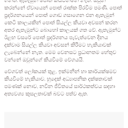
ගනිති. ඇතැමුන් පොත් කියවන්නේ නැත. ඔවුන්
කරන්නේ ඒවායෙන් පොත් රාක්ක පිරවීම පමණි. පොත්
ප්‍රදර්ශනයෙන් පොත් ගොඩ ගසාගෙන එන ඇතැමුන්
කෙටි කාලයකින් පොත් සියල්ල කියවා අවසන් කරන
අතර ඇතැමුන්ට බොහෝ කාලයක් ගත වේ. ඇතැමුන්ට
ඊළඟ වසරේ පොත් ප්‍රදර්ශනය පැවැත්වෙන දිනය
දක්වාම සියල්ල කියවා අවසන් කිරීමට හැකියාවක්
ලැබෙන්නේ නැත. මෙම වෙනසට ප්‍රධානතම හේතුව
වන්නේ ඔවුන්ගේ කියවීමේ වේගයයි.
වේගවත් ලෝකයක් තුළ, ඉක්මනින් හා කාර්යක්ෂමව
කියවීමේ හැකියාව, හුදෙක් අධ්‍යාපනික දක්ෂතාවක්
පමණක් නොව, නවීන ජීවිතයේ සාර්ථකත්වය සඳහා
අත්‍යවශ්‍ය කුසලතාවක් බවට පත්ව ඇත.