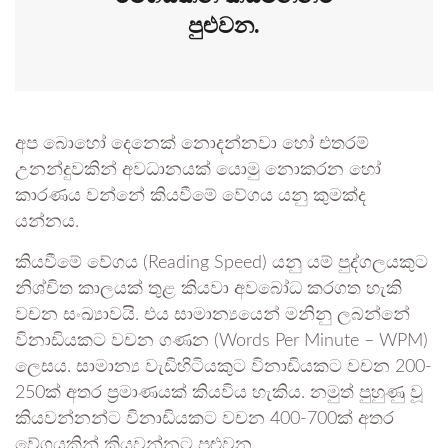
පුළුවන.
අප බොහෝ දෙනෙක් නොදන්නවා හෝ එතරම්
උනන්දුවකින් අවධානයක් යොමු නොකරන හෝ
කාරණය වන්නේ කියවීමේ වේගය යනු කුමක්ද
යන්නය.
කියවීමේ වේගය (Reading Speed) යනු යම් පුද්ගලයකුට
නිශ්චිත කාලයක් තුළ කියවා අවබෝධ කරගත හැකි
වචන සංඛ්‍යාවයි. එය සාමාන්‍යයෙන් මනිනු ලබන්නේ
විනාඩියකට වචන ගණන (Words Per Minute – WPM)
ලෙසය. සාමාන්‍ය වැඩිහිටියකුට විනාඩියකට වචන 200-
250ක් අතර ප්‍රමාණයක් කියවිය හැකිය. නමුත් පුහුණු වූ
කියවන්නන්ට විනාඩියකට වචන 400-700ක් අතර
වේගයකින් කියවන්නට පුළුවන.