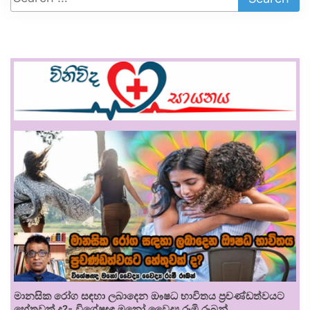
මානසික රෝග සඳහා ලබාදෙන ඖෂධ භාවිතය ප්‍රචණ්ඩත්වයට
හේතුවක් ද?- විශේෂඥ මනෝ වෛද්‍ය රූමි රූබන්