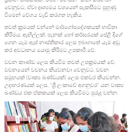
වෙනුවට, ඒවා දෘශ්‍යමය වශයෙන් සැකසීමට පුහුණු
වීමෙන් වේගය වැඩි කරගත හැකිය.
තවත් ක්‍රමයක් වන්නේ මාර්ගෝපදේශකයක් භාවිතා
කිරීමය. ඇඟිල්ලක්, පෑනක් හෝ කර්සරයක් පේළි දිගේ
ගෙන යෑම ඇස් නාස්තිකාර ලෙස ඉබාගාතේ යෑම අඩු
කර අවධානය යොමු කිරීමට උපකාරී වේ.
වචන කාණ්ඩ ලෙස කියවීම තවත් උපක්‍රමයක් වේ.
වචනයෙන් වචනය කියවනවා වෙනුවට, වචන
සමූහයක් (වාක්‍ය ඛණ්ඩයක්) ලෙස එකවර කියවන්න.
උදාහරණයක් ලෙස, “ශ්‍රී ලංකාවේ අගනුවර” යන වාක්‍ය
ඛණ්ඩය එක ඒකකයක් ලෙස කියවීමට පුරුදු වන්න.