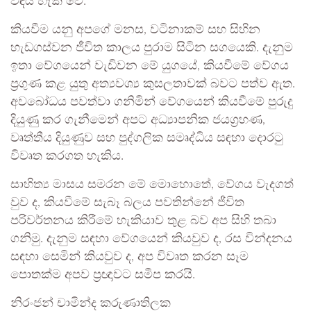
විඳිය හැකි වේ.
කියවීම යනු අපගේ මනස, වටිනාකම් සහ සිහින
හැඩගස්වන ජීවිත කාලය පුරාම සිටින සගයෙකි. දැනුම
ඉතා වේගයෙන් වැඩිවන මේ යුගයේ, කියවීමේ වේගය
ප්‍රගුණ කළ යුතු අත්‍යවශ්‍ය කුසලතාවක් බවට පත්ව ඇත.
අවබෝධය පවත්වා ගනිමින් වේගයෙන් කියවීමේ පුරුදු
දියුණු කර ගැනීමෙන් අපට අධ්‍යාපනික ජයග්‍රහණ,
වෘත්තීය දියුණුව සහ පුද්ගලික සමෘද්ධිය සඳහා දොරටු
විවෘත කරගත හැකිය.
සාහිත්‍ය මාසය සමරන මේ මොහොතේ, වේගය වැදගත්
වුව ද, කියවීමේ සැබෑ බලය පවතින්නේ ජීවිත
පරිවර්තනය කිරීමේ හැකියාව තුළ බව අප සිහි තබා
ගනිමු. දැනුම සඳහා වේගයෙන් කියවුව ද, රස වින්දනය
සඳහා සෙමින් කියවුව ද, අප විවෘත කරන සෑම
පොතක්ම අපව ප්‍රඥාවට සමීප කරයි.
නිරංජන් චාමින්ද කරුණාතිලක