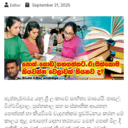
September 21, 2025
Editor
සැප්තැම්බරය යනු ශ්‍රී ලංකාවේ සාහිත්‍ය මාසයයි. පාසල්,
විශ්වවිද්‍යාල, පුස්තකාල සහ සංස්කෘතික ආයතන
පොත්පත් හා කියවීමේ වැදගත්කම ප්‍රවර්ධනය කරන මේ
කාලය තුළ බොහෝ දෙනා තරගයට මෙන් පොත් මිල දී