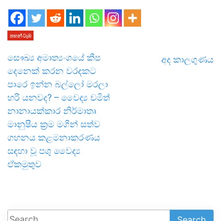
පහන් ටැඹ
සෞඛ්‍ය අමාත්‍යංශයේ කීප
අද කාලගුණය
දෙනෙක් කරන වරදකට
පාරෙ ඉන්න බල්ලෝ මරලා
හරි යනවද? – වෛද්‍ය චමිත්
නානායක්කාර නිර්මාතෘ
මානුෂීය ක්‍රම මගින් සත්ව
ගහනය කළමනාකරණය
සඳහා වූ පශු වෛද්‍ය
ඒකමුතුව