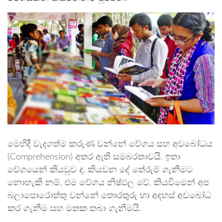
මෙහිදී වැදගත්ම කරුණ වන්නේ වේගය සහ අවබෝධය
(Comprehension) අතර ඇති සමබරතාවයි. ඉතා
වේගයෙන් කියවුව ද, කියවන දේ තේරුම් ගැනීමට
නොහැකි නම්, එම වේගය නිෂ්ඵල වේ. කියවීමෙන් අප
බලාපොරොත්තු වන්නේ තොරතුරු හා අදහස් අවබෝධ
කර ගැනීම සහ මතක තබා ගැනීමයි.