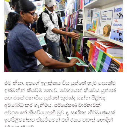
එම නිසා, අපගේ ඉලක්කය විය යුත්තේ හැම දෙයක්ම
ඉක්මනින් කියවීම නොව, වේගයෙන් කියවිය යුත්තේ
සහ එසේ නොවිය යුත්තේ කුමක්ද යන්න පිළිබඳ
අවබෝධ කර ගැනීමය. පර්යේෂණ වාර්තාවක්
වේගයෙන් කියවිය හැකි වුව ද, සාහිත්‍ය නිර්මාණයක්
ඉවසිලිවන්තව කියවීමෙන් එහි රසය වඩාත් හොඳින්