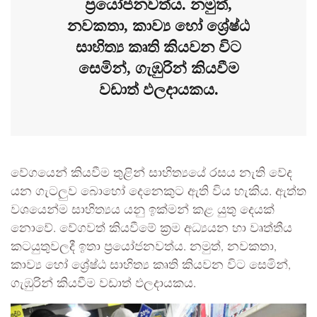
ප්‍රයෝජනවත්ය. නමුත්,
නවකතා, කාව්‍ය හෝ ශ්‍රේෂ්ඨ
සාහිත්‍ය කෘති කියවන විට
සෙමින්, ගැඹුරින් කියවීම
වඩාත් ඵලදායකය.
වේගයෙන් කියවීම තුළින් සාහිත්‍යයේ රසය නැති වේද
යන ගැටලුව බොහෝ දෙනෙකුට ඇති විය හැකිය. ඇත්ත
වශයෙන්ම සාහිත්‍යය යනු ඉක්මන් කළ යුතු දෙයක්
නොවේ. වේගවත් කියවීමේ ක්‍රම අධ්‍යයන හා වෘත්තීය
කටයුතුවලදී ඉතා ප්‍රයෝජනවත්ය. නමුත්, නවකතා,
කාව්‍ය හෝ ශ්‍රේෂ්ඨ සාහිත්‍ය කෘති කියවන විට සෙමින්,
ගැඹුරින් කියවීම වඩාත් ඵලදායකය.