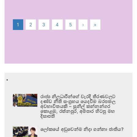
1
2
3
4
5
›
»
.
රාජ්‍ය නිලධාරීන්ගේ වැරදි තීරණවලට
දණ්ඩ නීති සංග්‍රහය යෙදවීම බරපතල
අවභාවිතයකි – සුනිල් කන්නන්ගර
කොළඹ, රත්නපුර, අම්පාර හිටපු මහ
දිසාපති
ලෝකයේ අඩුවෙන්ම නිදා ගන්නා ජාතිය?