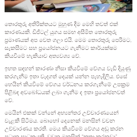
තොරතුරු අතිරික්තයට මුහුණ දීම මෙහි තවත් එක්
කාරණයකි. ඩිජිටල් යුගය සමඟ අසීමිත තොරතුරු
ප්‍රමාණයක් අප වෙත ගලා එයි. මෙම තොරතුරු පෙරීමට,
සැකසීමට සහ ප්‍රයෝජනයට ගැනීමට කාර්යක්ෂම
කියවීමේ හැකියාව අත්‍යවශ්‍ය වේ.
ඉහත සඳහන් කාරණා නිසා කියවීමේ වේගය වැඩි දියුණු
කරගැනීම ඉතා වැදගත් දෙයක් යන්න පැහැදිලිය. එසේ
හෙයින් කියවීමේ වේගය වර්ධනය කරගැනීමේ උපක්‍රම
පිළිබඳ අවබෝධයක් ලබා ගැනීම ද ඉතා ප්‍රයෝජනවත්
වේ.
මෙයින් එකක් වන්නේ අභ්‍යන්තර උච්චාරණයෙන්
වැළකී සිටීමය. බොහෝ දෙනෙක් මනසින් වචන
උච්චාරණය කරති. මෙය කියවීමේ වේගය අඩු කරන
ප්‍රධාන සාධකයකි. වචන මනසින් “කතා කරනවා”