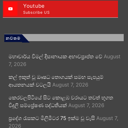
Youtube
Subscribe US
නවතම
මහාචාර්ය විමල් දිසානායක අභාවප්‍රාප්ත වේ
August
7, 2026
කල් ඉකුත් වූ ඖෂධ තොගයක් සමඟ සැපයුම්
ආයතනයක් වටලයි
August 7, 2026
කෙරවලපිටියේ සිට කොළඹ වරායට තවත් භූගත
විදුලි සම්ප්‍රේෂණ පද්ධතියක්
August 7, 2026
ප්‍රදේශ රැසකට මිලිමීටර 75 ඉක්ම වූ වැසි
August 7,
2026