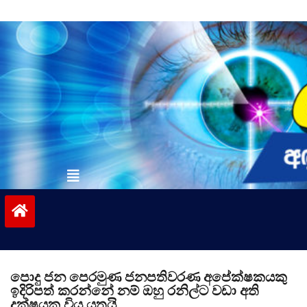
Skip
to
content
vinivida.lk
පොදු ජන පෙරමුණ ජනපතිවරණ අපේක්ෂකයකු
ඉදිරිපත් කරන්නේ නම් ඔහු රනිල්ට වඩා අති
දක්ෂයකු විය යුතුයි