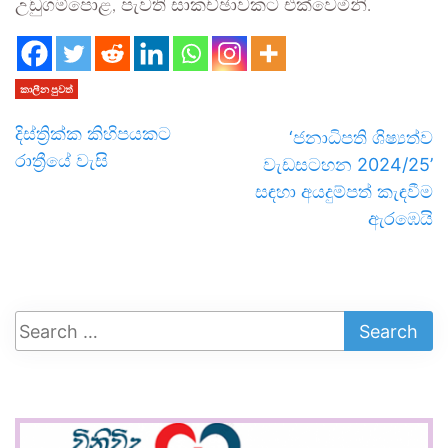
උඩුගම්පොළ, පැවති සාකච්ඡාවකට එක්වෙමිනි.
කාලීන පුවත්
දිස්ත්‍රික්ක කිහිපයකට
‘ජනාධිපති ශිෂ්‍යත්ව
රාත්‍රීයේ වැසි
වැඩසටහන 2024/25’
සඳහා අයදුම්පත් කැඳවීම
ඇරඹෙයි