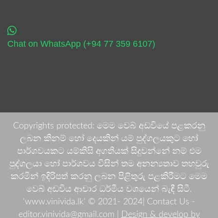
Chat on WhatsApp (+94 77 359 6107)
Copyrights protected: මෙම වෙබ් අඩවියේ පළකරනු
ලබන කිනම් හෝ දෙයකින් යම් පුද්ගලයකුට හෝ
පාර්ශවයකට යම්කිසි අගතියක් සිදුවන්නේ නම් එම
පුද්ගලයා හෝ පාර්ශවය විසින් තම අනන්‍යතාව තහවුරු
කරමින් ඉදිරිපත් කරනු ලබන පිළිතුරු පළකිරීමට මෙම
වෙබ් අඩවිය ආචාර ධර්මීය වශයෙන් බැඳී සිටී.
'www.vinivida.lk' © 2021- 2024| Contact Us -
editor.vinivida@gmail.com |
Design & develop by