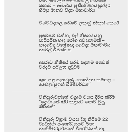
යාම සහ ආත්මභක්ෂක උරගයාගේ
කතාව – ආචාර්ය ප්‍රණීත් අභයසුන්දර
හිටපු මානව විද්‍යා මහාචාර්ය
විශ්වවිද්‍යාල කඩඉම් ලකුණු නිකුත් කෙරේ
ප්‍රවේසම් වන්න; එල් නිනෝ යනු
පාරිසරික හෘද රෝග අවදානමකි –
හෘදවේද විශේෂඥ වෛද්‍ය මහාචාර්ය
නාමල් විජයසිංහ
අපරාධ නීතියේ පරම පදනම හෙවත්
වරදට සරිලන දඬුවම
කුස තුළ සැඟවුණු නොනිදන කම්හල –
වෛද්‍ය සුගත් විජේවර්ධන
විනිසුරුවන්ගේ විශ්‍රාම වයස දීර්ඝ කිරීම
“දොවාගත් කිරි කළයට ගොම මුසු
කිරීමක්”
විනිසුරු විශ්‍රාම වයස දිගු කිරීමේ 22
ව්‍යවස්ථා සංශෝධනයට මහා
නාහිමිවරුන්ගෙන් විරෝධයක් නෑ