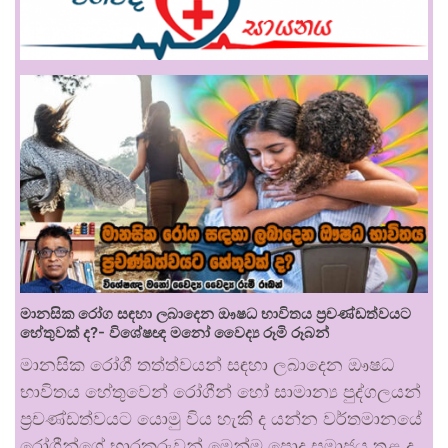
මානසික රෝග සඳහා ලබාදෙන ඖෂධ භාවිතය ප්‍රචණ්ඩත්වයට
හේතුවක් ද?- විශේෂඥ මනෝ වෛද්‍ය රූමි රූබන්
මානසික රෝගී තත්ත්වයන් සඳහා ලබාදෙන ඖෂධ
භාවිතය හේතුවෙන් රෝගීන් හෝ සාමාන්‍ය පුද්ගලයන්
ප්‍රචණ්ඩත්වයට යොමු විය හැකි ද යන්න වර්තමානයේ
රෝගීන්ගේ භාරකරුවන් මෙන්ම පොදු සමාජය තුළ ද