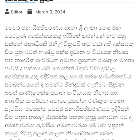
March 3, 2024
Editor
මෙවර ජනාධිපතිවරණය සඳහා ශ්‍රී ලංකා පොදු ජන
පෙරමුණ අපේක්ෂකයකු ඉදිරිපත් කරන්නේ නම් ඔහු
වත්මන් ජනාධිපති රනිල් වික්‍රමසිංහට වඩා අති දක්ෂයකු
විය යුතු බවත් ආණ්ඩු පක්ෂ ප්‍රධාන සංවිධායක නිවාස
සහ නාගරික සංවර්ධන අමාත්‍ය ප්‍රසන්න රණතුංග මහතා
පැවසීය.පක්ෂය යම් හෙයකින් ඔහුට වඩා දුර්වල
අපේක්ෂකයකු ඉදිරිපත් කළහොත් පක්ෂ සාමාජිකත්වය
සම්බන්ධයෙන් ද තමන්ට තීන්දුවක් ගැනීමට සිදුවන
බවත් ආණ්ඩු පක්ෂ ප්‍රධාන සංවිධායක නිවාස සහ
නාගරික සංවර්ධන අමාත්‍ය ප්‍රසන්න රණතුංග මහතා
පැවසීය. එමෙන්ම මෙවර ජනාධිපතිවරණයට ඉදිරිපත්
වීම සඳහා නාමල් රාජපක්ෂ මහතා සුදුසු නොවන බව ද
අමාත්‍යවරයා පැවසීය. අමාත්‍යවරයා මේ බව සඳහන්
කළේ හිටපු පළාත් පාලන නියෝජිතයන් සමඟ