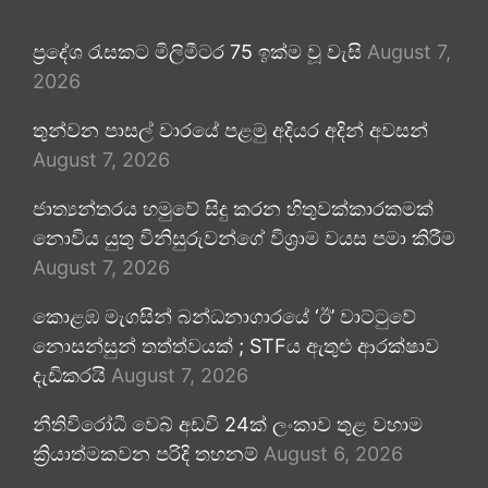
ප්‍රදේශ රැසකට මිලිමීටර 75 ඉක්ම වූ වැසි
August 7,
2026
තුන්වන පාසල් වාරයේ පළමු අදියර අදින් අවසන්
August 7, 2026
ජාත්‍යන්තරය හමුවේ සිදු කරන හිතුවක්කාරකමක්
නොවිය යුතු විනිසුරුවන්ගේ විශ්‍රාම වයස පමා කිරීම
August 7, 2026
කොළඹ මැගසින් බන්ධනාගාරයේ ‘ඊ’ වාට්ටුවේ
නොසන්සුන් තත්ත්වයක් ; STFය ඇතුළු ආරක්ෂාව
දැඩිකරයි
August 7, 2026
නීතිවිරෝධී වෙබ් අඩවි 24ක් ලංකාව තුළ වහාම
ක්‍රියාත්මකවන පරිදි තහනම්
August 6, 2026