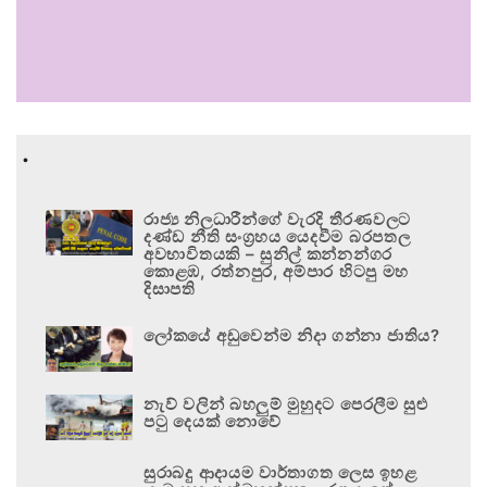
.
රාජ්‍ය නිලධාරීන්ගේ වැරදි තීරණවලට
දණ්ඩ නීති සංග්‍රහය යෙදවීම බරපතල
අවභාවිතයකි – සුනිල් කන්නන්ගර
කොළඹ, රත්නපුර, අම්පාර හිටපු මහ
දිසාපති
ලෝකයේ අඩුවෙන්ම නිදා ගන්නා ජාතිය?
නැව් වලින් බහලුම් මුහුදට පෙරලීම සුළු
පටු දෙයක් නොවේ
සුරාබදු ආදායම වාර්තාගත ලෙස ඉහළ