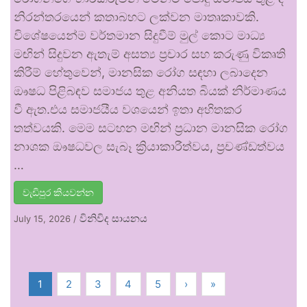
නිරන්තරයෙන් කතාබහට ලක්වන මාතෘකාවකි.
විශේෂයෙන්ම වර්තමාන සිදුවීම් මුල් කොට මාධ්‍ය
මඟින් සිදුවන ඇතැම් අසත්‍ය ප්‍රචාර සහ කරුණු විකෘති
කිරීම් හේතුවෙන්, මානසික රෝග සඳහා ලබාදෙන
ඖෂධ පිළිබඳව සමාජය තුළ අනියත බියක් නිර්මාණය
වී ඇත.එය සමාජයීය වශයෙන් ඉතා අහිතකර
තත්වයකි. මෙම සටහන මඟින් ප්‍රධාන මානසික රෝග
නාශක ඖෂධවල සැබෑ ක්‍රියාකාරීත්වය, ප්‍රචණ්ඩත්වය
…
වැඩිපුර කියවන්න
විනිවිද සායනය
July 15, 2026
/
1
2
3
4
5
›
»