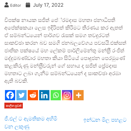
July 17, 2022
Editor
විපක්ෂ නායක සජිත් පේ‍්‍රමදාස මහතා ජනාධිපති
අපේක්ෂකයා ලෙස ඉදිරිපත් කිරීමට තීරණය කර ඇතත්
ඒ සම්බන්ධයෙන් පාර්ශව රැසක් සමග තවදුරටත්
සාකච්ඡා කරන බව සමගි ජනබලවේගය පවසයි.එක්සත්
ජාතික පක්ෂයේ මහ ලේකම් පාර්ලිමේන්තු මන්ත‍්‍රී රංජිත්
මද්දුමබණ්ඩාර මහතා කියා සිටියේ පොදුජන පෙරමුණේ
කළකිරුණු මන්ත‍්‍රීවරුන් ගේ සහාය ද සජිත් ප්‍රේමදාස
මහතාට ලබා ගැනීම සම්බන්ධයෙන් ද සාකච්ඡා අරඹා
ඇති බවකි.
කාලීන පුවත්
ජී.එල් ට ඇමතිකම අහිමි
ඉන්ධන මිල පහළට
වන ලකුණු