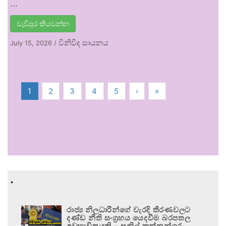
…
වැඩිපුර කියවන්න
විනිවිද සායනය
July 15, 2026
/
1
2
3
4
5
›
»
.
රාජ්‍ය නිලධාරීන්ගේ වැරදි තීරණවලට
දණ්ඩ නීති සංග්‍රහය යෙදවීම බරපතල
අවභාවිතයකි – සුනිල් කන්නන්ගර