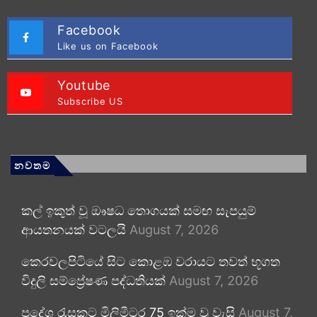
Facebook
Like us on Facebook
Youtube
Subscribe US
නවතම
කල් ඉකුත් වූ ඖෂධ තොගයක් සමඟ සැපයුම්
ආයතනයක් වටලයි
August 7, 2026
කෙරවලපිටියේ සිට කොළඹ වරායට තවත් භූගත
විදුලි සම්ප්‍රේෂණ පද්ධතියක්
August 7, 2026
ප්‍රදේශ රැසකට මිලිමීටර 75 ඉක්ම වූ වැසි
August 7,