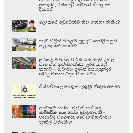
කොළඹ, රත්නපුර, අම්පාර හිටපු මහ
දිසාපති
ලෝකයේ අඩුවෙන්ම නිදා ගන්නා ජාතිය?
නැව් වලින් බහලුම් මුහුදට පෙරලීම සුළු
පටු දෙයක් නොවේ
සුරාබදු ආදායම වාර්තාගත ලෙස ඉහළ
යාම සහ ආත්මභක්ෂක උරගයාගේ
කතාව – ආචාර්ය ප්‍රණීත් අභයසුන්දර
හිටපු මානව විද්‍යා මහාචාර්ය
විශ්වවිද්‍යාල කඩඉම් ලකුණු නිකුත් කෙරේ
ප්‍රවේසම් වන්න; එල් නිනෝ යනු
පාරිසරික හෘද රෝග අවදානමකි –
හෘදවේද විශේෂඥ වෛද්‍ය මහාචාර්ය
නාමල් විජයසිංහ