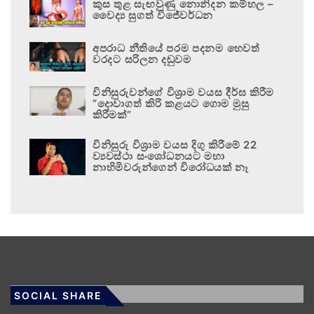
කුස තුළ සැඟවුණු නොනිදන කම්හල –
වෛද්‍ය සුගත් විජේවර්ධන
අපරාධ නීතියේ පරම පදනම හෙවත්
වරදට සරිලන දඬුවම
විනිසුරුවන්ගේ විශ්‍රාම වයස දීර්ඝ කිරීම
“දොවාගත් කිරි කළයට ගොම මුසු
කිරීමක්”
විනිසුරු විශ්‍රාම වයස දිගු කිරීමේ 22
ව්‍යවස්ථා සංශෝධනයට මහා
නාහිමිවරුන්ගෙන් විරෝධයක් නෑ
SOCIAL SHARE