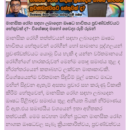
මානසික රෝග සඳහා ලබාදෙන ඖෂධ භාවිතය ප්‍රචණ්ඩත්වයට
හේතුවක් ද?- විශේෂඥ මනෝ වෛද්‍ය රූමි රූබන්
මානසික රෝගී තත්ත්වයන් සඳහා ලබාදෙන ඖෂධ
භාවිතය හේතුවෙන් රෝගීන් හෝ සාමාන්‍ය පුද්ගලයන්
ප්‍රචණ්ඩත්වයට යොමු විය හැකි ද යන්න වර්තමානයේ
රෝගීන්ගේ භාරකරුවන් මෙන්ම පොදු සමාජය තුළ ද
නිරන්තරයෙන් කතාබහට ලක්වන මාතෘකාවකි.
විශේෂයෙන්ම වර්තමාන සිදුවීම් මුල් කොට මාධ්‍ය
මඟින් සිදුවන ඇතැම් අසත්‍ය ප්‍රචාර සහ කරුණු විකෘති
කිරීම් හේතුවෙන්, මානසික රෝග සඳහා ලබාදෙන
ඖෂධ පිළිබඳව සමාජය තුළ අනියත බියක් නිර්මාණය
වී ඇත.එය සමාජයීය වශයෙන් ඉතා අහිතකර
තත්වයකි. මෙම සටහන මඟින් ප්‍රධාන මානසික රෝග
නාශක ඖෂධවල සැබෑ ක්‍රියාකාරීත්වය, ප්‍රචණ්ඩත්වය