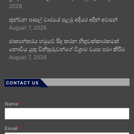
2026
තුන්වන පාසල් වාරයේ පළමු අදියර අදින් අවසන්
August 7, 2026
ජාත්‍යන්තරය හමුවේ සිදු කරන හිතුවක්කාරකමක්
නොවිය යුතු විනිසුරුවන්ගේ විශ්‍රාම වයස පමා කිරීම
August 7, 2026
CONTACT US
Name
*
Email
*