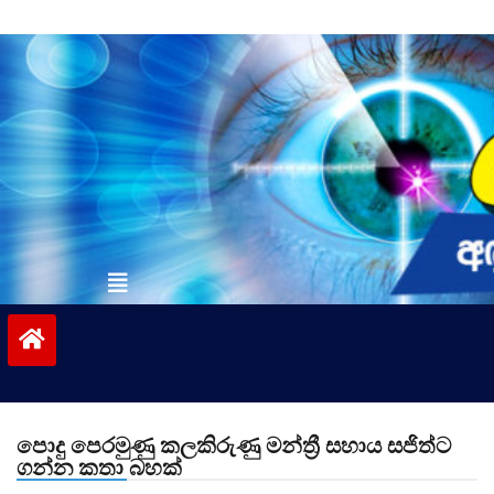
Skip
to
content
vinivida.lk
පොදු පෙරමුණු කලකිරුණු මන්ත්‍රී සහාය සජිත්ට
ගන්න කතා බහක්