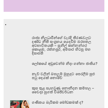
.
රාජ්‍ය නිලධාරීන්ගේ වැරදි තීරණවලට
දණ්ඩ නීති සංග්‍රහය යෙදවීම බරපතල
අවභාවිතයකි – සුනිල් කන්නන්ගර
කොළඹ, රත්නපුර, අම්පාර හිටපු මහ
දිසාපති
ලෝකයේ අඩුවෙන්ම නිදා ගන්නා ජාතිය?
නැව් වලින් බහලුම් මුහුදට පෙරලීම සුළු
පටු දෙයක් නොවේ
කුස තුළ සැඟවුණු නොනිදන කම්හල –
වෛද්‍ය සුගත් විජේවර්ධන
ගණිතය බැරිකම මෝඩකමක් ද?