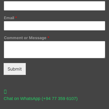
Email
*
Comment or Message
*
Submit
Chat on WhatsApp (+94 77 359 6107)