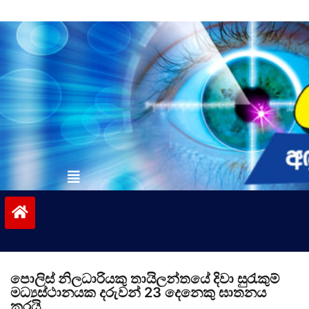
Skip
to
content
vinivida.lk
පොලිස් නිලධාරියකු තායිලන්තයේ දිවා සුරැකුම්
මධ්‍යස්ථානයක දරුවන් 23 දෙනෙකු ඝාතනය
කරයි