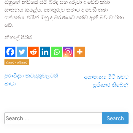
ඔහුගේ නිවසේ සිටි බිරිඳ සහ දරුවා ද වෙඩි තබා
ඝාතනය කළේය. අනතුරුව තමාට ද වෙඩි තබා
ගත්තේය. එයින් ඔහු ද මරණයට පත්ව ඇති බව වාර්තා
වේ.
නිහාල් පීරිස්
එතෙර - මෙතෙර
පුරාවිද්‍යා කටයුතුවලටත්
අසාමාන්‍ය මිටි බවට
බාධා
ප්‍රතිකාර තිබේද?