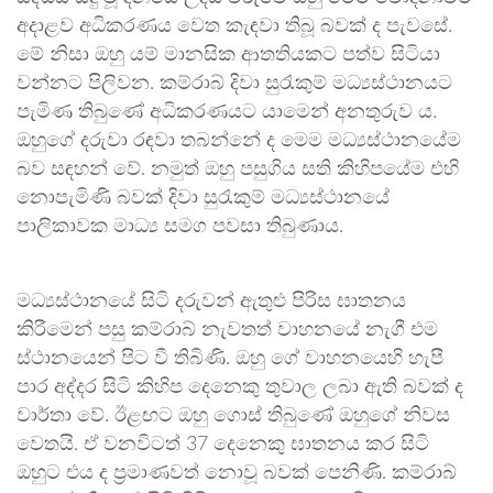
අදාළව අධිකරණය වෙත කැඳවා තිබූ බවක් ද පැවසේ.
මේ නිසා ඔහු යම් මානසික ආතතියකට පත්ව සිටියා
වන්නට පිලිවන. කම්රාබ් දිවා සුරැකුම් මධ්‍යස්ථානයට
පැමිණ තිබුණේ අධිකරණයට යාමෙන් අනතුරුව ය.
ඔහුගේ දරුවා රඳවා තබන්නේ ද මෙම මධ්‍යස්ථානයේම
බව සඳහන් වේ. නමුත් ඔහු පසුගිය සති කිහිපයේම එහි
නොපැමිණි බවක් දිවා සුරැකුම් මධ්‍යස්ථානයේ
පාලිකාවක මාධ්‍ය සමග පවසා තිබුණාය.
මධ්‍යස්ථානයේ සිටි දරුවන් ඇතුළු පිරිස ඝාතනය
කිරීමෙන් පසු කම්රාබ් නැවතත් වාහනයේ නැගී එම
ස්ථානයෙන් පිට වී තිබිණි. ඔහු ගේ වාහනයෙහි හැපී
පාර අද්දර සිටි කිහිප දෙනෙකු තුවාල ලබා ඇති බවක් ද
වාර්තා වේ. ඊළඟට ඔහු ගොස් තිබුණේ ඔහුගේ නිවස
වෙතයි. ඒ වනවිටත් 37 දෙනෙකු ඝාතනය කර සිටි
ඔහුට එය ද ප්‍රමාණවත් නොවූ බවක් පෙනිණි. කම්රාබ්