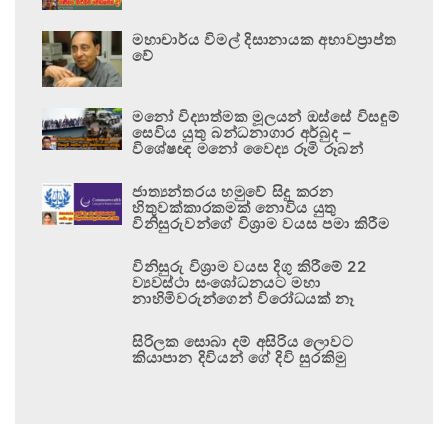
මහාචාර්ය විමල් දිසානායක අභාවප්‍රාප්ත
වේ
මනෝ විද්‍යාත්මක මූලයන් ඔස්සේ විසඳුම්
සෙවිය යුතු බන්ධනාගාර අර්බුද –
විශේෂඥ මනෝ වෛද්‍ය රූමි රූබන්
ජාත්‍යන්තරය හමුවේ සිදු කරන
හිතුවක්කාරකමක් නොවිය යුතු
විනිසුරුවන්ගේ විශ්‍රාම වයස පමා කිරීම
විනිසුරු විශ්‍රාම වයස දිගු කිරීමේ 22
ව්‍යවස්ථා සංශෝධනයට මහා
නාහිමිවරුන්ගෙන් විරෝධයක් නෑ
සිරිලක සොබා දම් අසිරිය ලොවට
කියාපාන දිවියන් ගේ දිවි සුරකිමු