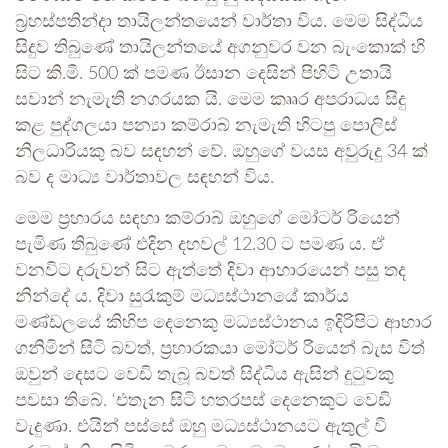
බ්‍රහස්පතින්දා තායිලන්තයෙන් වාර්තා විය. මෙම සිද්ධිය
සිදුව තිබුණේ තායිලන්තයේ අගනුවර වන බැංකොක් හි
සිට කි.මී. 500 ක් පමණ ඊසාන දෙසින් පිහිටි උතායි
සවාන් නැමැති නගරයක යි. මෙම කෲර අපරාධය සිදු
කළ පුද්ගලයා පන්‍යා කම්රාබ් නැමැති හිටපු පොලිස්
නිලධාරියකු බව සඳහන් වේ. ඔහුගේ වයස අවුරුදු 34 ක්
බව ද මාධ්‍ය වාර්තාවල සඳහන් විය.
මෙම ප්‍රහාරය සඳහා කම්රාබ් ඔහුගේ මෝටර් රියෙන්
පැමිණ තිබුණේ එදින දහවල් 12.30 ට පමණ ය. ඒ
වනවිට දරුවන් සිට ඇත්තේ දිවා ආහාරයෙන් පසු තද
නින්දේ ය. දිවා සුරැකුම් මධ්‍යස්ථානයේ කාර්ය
මණ්ඩලයේ කිහිප දෙනෙකු මධ්‍යස්ථානය ඉදිරිපිට ආහාර
ගනිමින් සිටි බවත්, ප්‍රහාරකයා මෝටර් රියෙන් බැස විත්
ඔවුන් දෙසට වෙඩි තැබූ බවත් සිද්ධිය ඇසින් දුටුවකු
පවසා තිබේ. ‘එතැන සිටි හතරපස් දෙනෙකුට වෙඩි
වැදුණා. එයින් පස්සේ ඔහු මධ්‍යස්ථානයට ඇතුල් වී