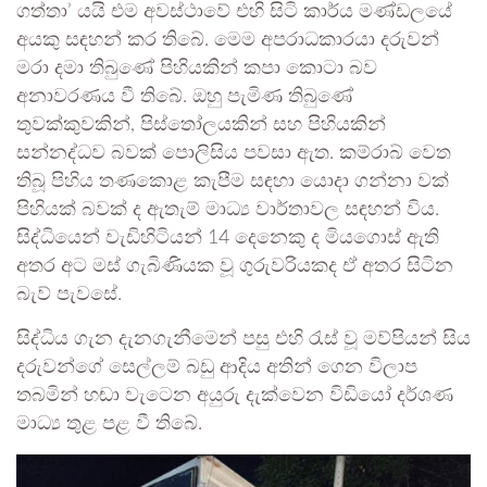
ගත්තා’ යයි එම අවස්ථාවේ එහි සිටි කාර්ය මණ්ඩලයේ
අයකු සඳහන් කර තිබේ. මෙම අපරාධකාරයා දරුවන්
මරා දමා තිබුණේ පිහියකින් කපා කොටා බව
අනාවරණය වී තිබේ. ඔහු පැමිණ තිබුණේ
තුවක්කුවකින්, පිස්තෝලයකින් සහ පිහියකින්
සන්නද්ධව බවක් පොලිසිය පවසා ඇත. කම්රාබ් වෙත
තිබූ පිහිය තණකොළ කැපීම සඳහා යොදා ගන්නා වක්
පිහියක් බවක් ද ඇතැම් මාධ්‍ය වාර්තාවල සඳහන් විය.
සිද්ධියෙන් වැඩිහිටියන් 14 දෙනෙකු ද මියගොස් ඇති
අතර අට මස් ගැබිණියක වූ ගුරුවරියකද ඒ අතර සිටින
බැව් පැවසේ.
සිද්ධිය ගැන දැනගැනීමෙන් පසු එහි රැස් වූ මව්පියන් සිය
දරුවන්ගේ සෙල්ලම් බඩු ආදිය අතින් ගෙන විලාප
තබමින් හඬා වැටෙන අයුරු දැක්වෙන විඩියෝ දර්ශණ
මාධ්‍ය තුළ පළ වී තිබේ.