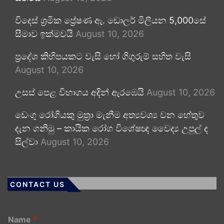
විදෙස් ශ්‍රමික ප්‍රේෂණ ඇ. ඩොලර් මිලියන 5,000සේ
සීමාව ඉක්මවයි
August 10, 2026
ප්‍රදේශ කිහිපයකට වැසි හෝ ගිගුරුම් සහිත වැසි
August 10, 2026
උසස් පෙළ විභාගය අදින් ඇරඹෙයි
August 10, 2026
ඩෙංගු රෝගියකු ⁣මුත්‍රා මැනීම අත්‍යවශ්‍ය වන හේතුව
දැන ගනිමු – කායික රෝග විශේෂඥ වෛද්‍ය උපුල් ද
සිල්වා
August 10, 2026
CONTACT US
Name
*