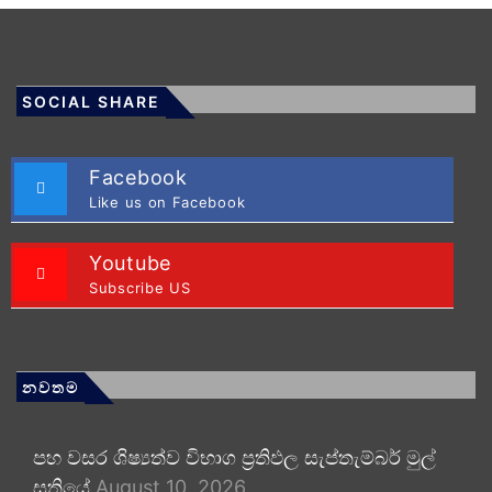
SOCIAL SHARE
Facebook
Like us on Facebook
Youtube
Subscribe US
නවතම
පහ වසර ශිෂ්‍යත්ව විභාග ප්‍රතිඵල සැප්තැම්බර් මුල්
සතියේ
August 10, 2026