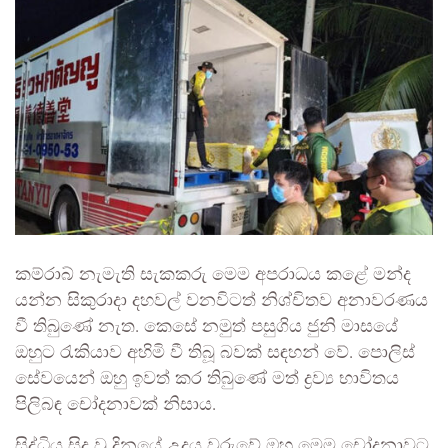
කම්රාබ් නැමැති සැකකරු මෙම අපරාධය කළේ මන්ද
යන්න සිකුරාදා දහවල් වනවිටත් නිශ්චිතව අනාවරණය
වී තිබුණේ නැත. කෙසේ නමුත් පසුගිය ජුනි මාසයේ
ඔහුට රැකියාව අහිමි වී තිබූ බවක් සඳහන් වේ. පොලිස්
සේවයෙන් ඔහු ඉවත් කර තිබුණේ මත් ද්‍රව්‍ය භාවිතය
පිලිබඳ චෝදනාවක් නිසාය.
සිද්ධිය සිදු වූ දිනයේ උදය වරුවේ ඔහු මෙම චෝදනාවට