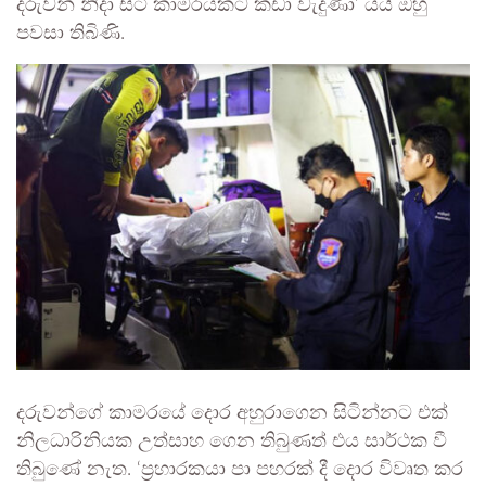
දරුවන් නිදා සිටි කාමරයකට කඩා වැදුණා’ යයි ඔහු
පවසා තිබිණි.
දරුවන්ගේ කාමරයේ ‍දොර අහුරාගෙන සිටින්නට එක්
නිලධාරිනියක උත්සාහ ගෙන තිබුණත් එය සාර්ථක වී
තිබුණේ නැත. ‘ප්‍රහාරකයා පා පහරක් දී දොර විවෘත කර