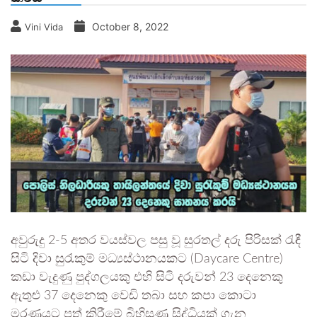
October 8, 2022
Vini Vida
අවුරුදු 2-5 අතර වයස්වල පසු වූ සුරතල් දරු පිරිසක් රැඳී
සිටි දිවා සුරැකුම් මධ්‍යස්ථානයකට (Daycare Centre)
කඩා වැදුණු පුද්ගලයකු එහි සිටි දරුවන් 23 දෙනෙකු
ඇතුළු 37 දෙනෙකු වෙඩි තබා සහ කපා කොටා
මරණයට පත් කිරීමේ බිහිසුණු සිද්ධියක් ගැන