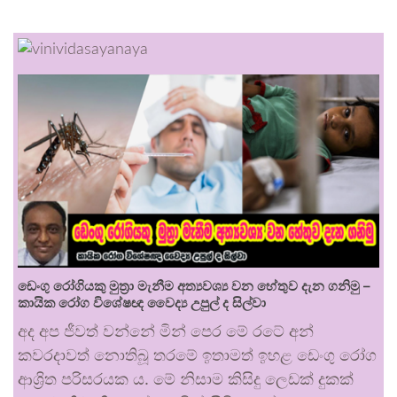
ඩෙංගු රෝගියකු ⁣මුත්‍රා මැනීම අත්‍යවශ්‍ය වන හේතුව දැන ගනිමු –
කායික රෝග විශේෂඥ වෛද්‍ය උපුල් ද සිල්වා
අද අප ජීවත් වන්නේ මින් පෙර මේ රටේ අන්
කවරදාවත් නොතිබූ තරමේ ඉතාමත් ඉහළ ඩෙංගු රෝග
ආශ්‍රිත පරිසරයක ය. මේ නිසාම කිසිදු ලෙඩක් දුකක්