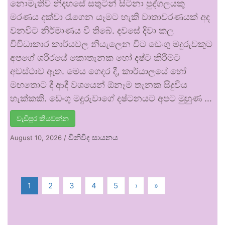
නොමැතිව නිදහසේ සතුටින් සිටිනා පුද්ගලයකු
මරණය දක්වා රැගෙන යෑමට හැකි වාතාවරණයක් අද
වනවිට නිර්මාණය වී තිබේ. දවසේ දිවා කල
විවිධාකාර කාර්යවල නියැලෙන විට ඩෙංගු මදුරුවකුට
අපගේ ශරීරයේ කොතැනක හෝ දෂ්ට කිරීමට
අවස්ථාව ඇත. මෙය ගෙදර දී, කාර්යාලයේ හෝ
මඟතොට දී ආදී වශයෙන් ඕනෑම තැනක සිදුවිය
හැක්කකි. ඩෙංගු මදුරුවාගේ දෂ්ටනයට අපට මුහුණ …
වැඩිපුර කියවන්න
විනිවිද සායනය
August 10, 2026
/
1
2
3
4
5
›
»