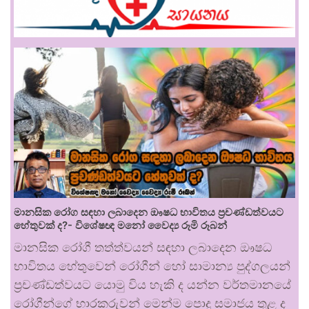
මානසික රෝග සඳහා ලබාදෙන ඖෂධ භාවිතය ප්‍රචණ්ඩත්වයට
හේතුවක් ද?- විශේෂඥ මනෝ වෛද්‍ය රූමි රූබන්
මානසික රෝගී තත්ත්වයන් සඳහා ලබාදෙන ඖෂධ
භාවිතය හේතුවෙන් රෝගීන් හෝ සාමාන්‍ය පුද්ගලයන්
ප්‍රචණ්ඩත්වයට යොමු විය හැකි ද යන්න වර්තමානයේ
රෝගීන්ගේ භාරකරුවන් මෙන්ම පොදු සමාජය තුළ ද