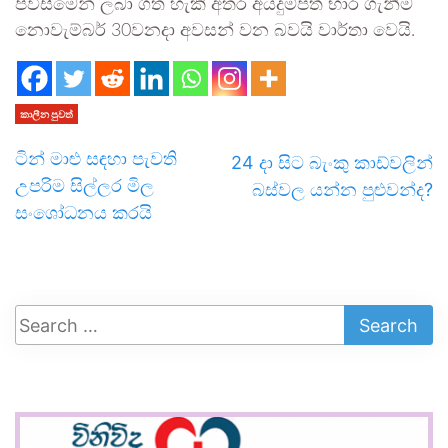
පිවිසීමෙන් ලබා ගත හැකි අතර අයදුම්පත් භාර ගැනීම
නොවැම්බර් 30වනදා අවසන් වන බවයි වාර්තා වෙයි.
කාලීන පුවත්
ටින් මාළු සඳහා පැවති
24 දා සිට බැංකු කාඩ්වලින්
උපරිම සිල්ලර මිල
බස්වල යන්න පුළුවන්ද?
සංශෝධනය කරයි