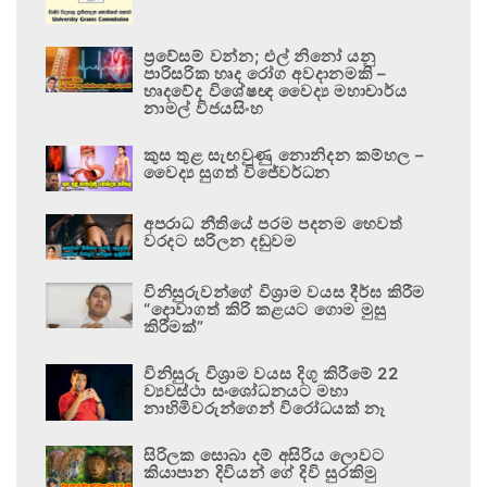
ප්‍රවේසම් වන්න; එල් නිනෝ යනු
පාරිසරික හෘද රෝග අවදානමකි –
හෘදවේද විශේෂඥ වෛද්‍ය මහාචාර්ය
නාමල් විජයසිංහ
කුස තුළ සැඟවුණු නොනිදන කම්හල –
වෛද්‍ය සුගත් විජේවර්ධන
අපරාධ නීතියේ පරම පදනම හෙවත්
වරදට සරිලන දඬුවම
විනිසුරුවන්ගේ විශ්‍රාම වයස දීර්ඝ කිරීම
“දොවාගත් කිරි කළයට ගොම මුසු
කිරීමක්”
විනිසුරු විශ්‍රාම වයස දිගු කිරීමේ 22
ව්‍යවස්ථා සංශෝධනයට මහා
නාහිමිවරුන්ගෙන් විරෝධයක් නෑ
සිරිලක සොබා දම් අසිරිය ලොවට
කියාපාන දිවියන් ගේ දිවි සුරකිමු