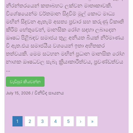
නිරන්තරයෙන් කතාබහට ලක්වන මාතෘකාවකි.
විශේෂයෙන්ම වර්තමාන සිදුවීම් මුල් කොට මාධ්‍ය
මඟින් සිදුවන ඇතැම් අසත්‍ය ප්‍රචාර සහ කරුණු විකෘති
කිරීම් හේතුවෙන්, මානසික රෝග සඳහා ලබාදෙන
ඖෂධ පිළිබඳව සමාජය තුළ අනියත බියක් නිර්මාණය
වී ඇත.එය සමාජයීය වශයෙන් ඉතා අහිතකර
තත්වයකි. මෙම සටහන මඟින් ප්‍රධාන මානසික රෝග
නාශක ඖෂධවල සැබෑ ක්‍රියාකාරීත්වය, ප්‍රචණ්ඩත්වය
…
වැඩිපුර කියවන්න
විනිවිද සායනය
July 15, 2026
/
1
2
3
4
5
›
»