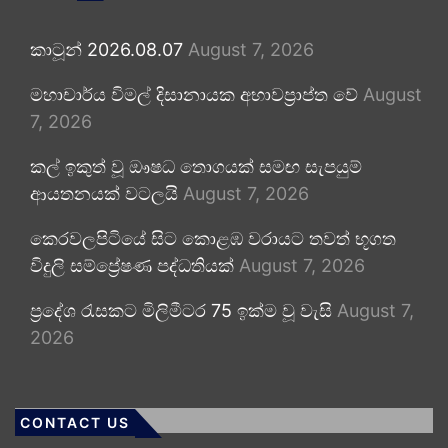
කාටූන් 2026.08.07
August 7, 2026
මහාචාර්ය විමල් දිසානායක අභාවප්‍රාප්ත වේ
August
7, 2026
කල් ඉකුත් වූ ඖෂධ තොගයක් සමඟ සැපයුම්
ආයතනයක් වටලයි
August 7, 2026
කෙරවලපිටියේ සිට කොළඹ වරායට තවත් භූගත
විදුලි සම්ප්‍රේෂණ පද්ධතියක්
August 7, 2026
ප්‍රදේශ රැසකට මිලිමීටර 75 ඉක්ම වූ වැසි
August 7,
2026
CONTACT US