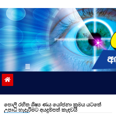
Skip
to
content
vinivida.lk
පොලී රහිත ශිෂ්‍ය ණය යෝජනා ක්‍රමය යටතේ
උපාධි හැදෑරීමට අයදුම්පත් කැඳවයි