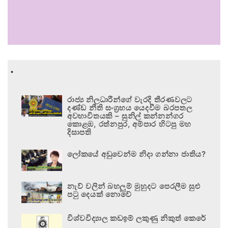
.
රාජ්‍ය නිලධාරීන්ගේ වැරදි තීරණවලට
දණ්ඩ නීති සංග්‍රහය යෙදවීම බරපතල
අවභාවිතයකි – සුනිල් කන්නන්ගර
කොළඹ, රත්නපුර, අම්පාර හිටපු මහ
දිසාපති
ලෝකයේ අඩුවෙන්ම නිදා ගන්නා ජාතිය?
නැව් වලින් බහලුම් මුහුදට පෙරලීම සුළු
පටු දෙයක් නොවේ
විශ්වවිද්‍යාල කඩඉම් ලකුණු නිකුත් කෙරේ