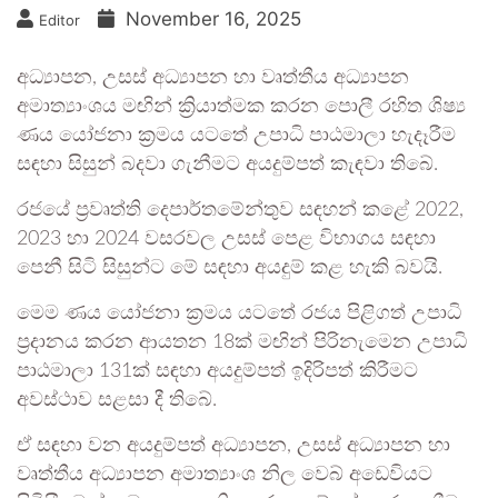
November 16, 2025
Editor
අධ්‍යාපන, උසස් අධ්‍යාපන හා වෘත්තීය අධ්‍යාපන
අමාත්‍යාංශය මඟින් ක්‍රියාත්මක කරන පොලී රහිත ශිෂ්‍ය
ණය යෝජනා ක්‍රමය යටතේ උපාධි පාඨමාලා හැදෑරීම
සඳහා සිසුන් බදවා ගැනීමට අයදුම්පත් කැඳවා තිබේ.
රජයේ ප්‍රවෘත්ති දෙපාර්තමේන්තුව සඳහන් කළේ 2022,
2023 හා 2024 වසරවල උසස් පෙළ විභාගය සඳහා
පෙනී සිටි සිසුන්ට මේ සඳහා අයදුම් කළ හැකි බවයි.
මෙම ණය යෝජනා ක්‍රමය යටතේ රජය පිළිගත් උපාධි
ප්‍රදානය කරන ආයතන 18ක් මඟින් පිරිනැමෙන උපාධි
පාඨමාලා 131ක් සඳහා අයදුම්පත් ඉදිරිපත් කිරීමට
අවස්ථාව සළසා දී තිබේ.
ඒ සඳහා වන අයදුම්පත් අධ්‍යාපන, උසස් අධ්‍යාපන හා
වෘත්තීය අධ්‍යාපන අමාත්‍යාංශ නිල වෙබ් අඩෙවියට