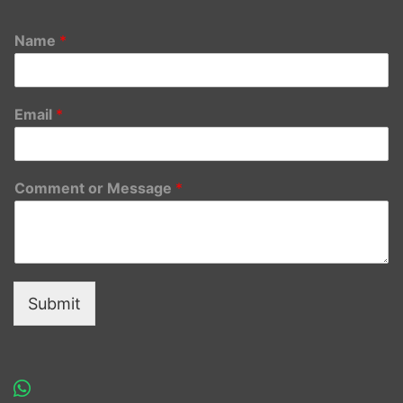
Name
*
Email
*
Comment or Message
*
Submit