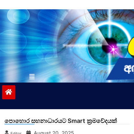
Skip
to
content
vinivida.lk
පොහොර සහනාධාරයට Smart ක්‍රමවේදයක්
August 20, 2025
Editor