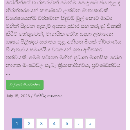
රෝගීන්ගේ භාරකරුවන් මෙන්ම පොදු සමාජය තුළ ද
නිරන්තරයෙන් කතාබහට ලක්වන මාතෘකාවකි.
විශේෂයෙන්ම වර්තමාන සිදුවීම් මුල් කොට මාධ්‍ය
මඟින් සිදුවන ඇතැම් අසත්‍ය ප්‍රචාර සහ කරුණු විකෘති
කිරීම් හේතුවෙන්, මානසික රෝග සඳහා ලබාදෙන
ඖෂධ පිළිබඳව සමාජය තුළ අනියත බියක් නිර්මාණය
වී ඇත.එය සමාජයීය වශයෙන් ඉතා අහිතකර
තත්වයකි. මෙම සටහන මඟින් ප්‍රධාන මානසික රෝග
නාශක ඖෂධවල සැබෑ ක්‍රියාකාරීත්වය, ප්‍රචණ්ඩත්වය
…
වැඩිපුර කියවන්න
විනිවිද සායනය
July 15, 2026
/
1
2
3
4
5
›
»