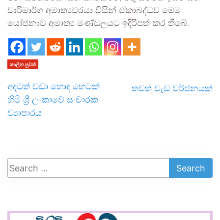
වාරිමාර්ග අමාත්‍යවරයා විසින් ඒකාබද්ධව මෙම
යෝජනාව අමාත්‍ය මණ්ඩලයට ඉදිරිපත් කර තිබේ.
කාලීන පුවත්
අදටත් වඩා හොඳ හෙටක්
තවත් වැඩ වර්ජනයක්
හිමි ශ්‍රී ලංකාවේ සංචාරක
ව්‍යාපාරය