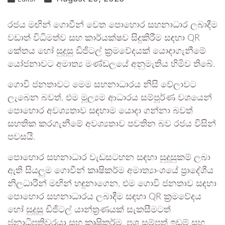
රජය මඟින් ගොවීන් වෙත පොහොර සහනාධාර ලබාදීම
වඩාත් විධිමත්ව සහ කාර්යක්ෂව සිදුකිරීම සඳහා QR
කේතය හෝ සුදුසු ඩිජිටල් ක්‍රමවේදයක් යොදාගැනීමේ
යෝජනාවට අමාත්‍ය මණ්ඩලයේ අනුමැතිය හිමිව තිබේ.
ගොවි ජනතාවට මෙම සහනාධාරය නිසි වේලාවට
ලැබෙන බවත්, එම මූල්‍යම ආධාරය සම්පූර්ණ වශයෙන්
පොහොර අවශ්‍යතාව සඳහාම යොදා ගන්නා බවත්
සහතික කරගැනීමේ අවශ්‍යතාව පවතින බව රජය විසින්
පවසයි.
පොහොර සහනාධාර වැඩසටහන සඳහා සුදුසුකම් ලබා
ඇති සියලුම ගොවීන් කෘෂිකර්ම අමාත්‍යාංශයේ ප්‍රාදේශීය
නිලධාරීන් මඟින් හඳුනාගෙන, එම ගොවි ජනතාව සඳහා
පොහොර සහනාධාරය ලබාදීම සඳහා QR ක්‍රමවේදය
හෝ සුදුසු ඩිජිටල් යාන්ත්‍රණයක් සැකසීමටත්
ජනාධිපතිවරයා සහ කෘෂිකර්ම, පශු සම්පත් ඉඩම් සහ