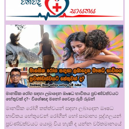
මානසික රෝග සඳහා ලබාදෙන ඖෂධ භාවිතය ප්‍රචණ්ඩත්වයට
හේතුවක් ද?- විශේෂඥ මනෝ වෛද්‍ය රූමි රූබන්
මානසික රෝගී තත්ත්වයන් සඳහා ලබාදෙන ඖෂධ
භාවිතය හේතුවෙන් රෝගීන් හෝ සාමාන්‍ය පුද්ගලයන්
ප්‍රචණ්ඩත්වයට යොමු විය හැකි ද යන්න වර්තමානයේ