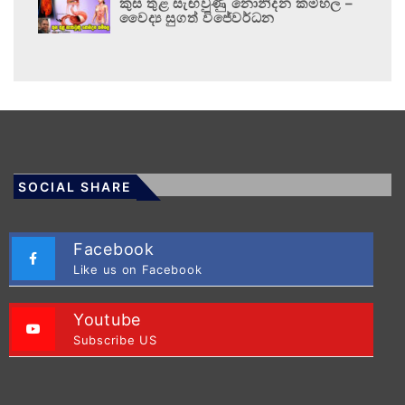
කුස තුළ සැඟවුණු නොනිදන කම්හල –
වෛද්‍ය සුගත් විජේවර්ධන
SOCIAL SHARE
Facebook
Like us on Facebook
Youtube
Subscribe US