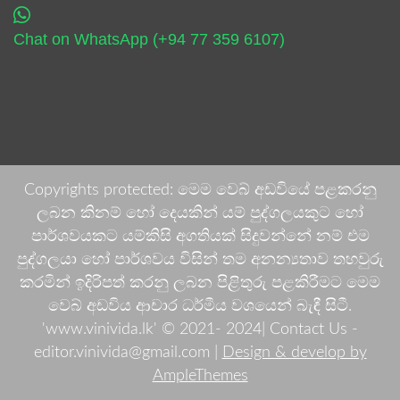
Chat on WhatsApp (+94 77 359 6107)
Copyrights protected: මෙම වෙබ් අඩවියේ පළකරනු
ලබන කිනම් හෝ දෙයකින් යම් පුද්ගලයකුට හෝ
පාර්ශවයකට යම්කිසි අගතියක් සිදුවන්නේ නම් එම
පුද්ගලයා හෝ පාර්ශවය විසින් තම අනන්‍යතාව තහවුරු
කරමින් ඉදිරිපත් කරනු ලබන පිළිතුරු පළකිරීමට මෙම
වෙබ් අඩවිය ආචාර ධර්මීය වශයෙන් බැඳී සිටී.
'www.vinivida.lk' © 2021- 2024| Contact Us -
editor.vinivida@gmail.com |
Design & develop by
AmpleThemes