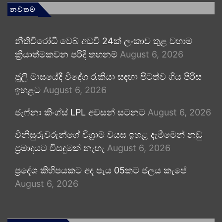
නවතම
නීතිවිරෝධී වෙබ් අඩවි 24ක් ලංකාව තුළ වහාම
ක්‍රියාත්මකවන පරිදි තහනම්
August 6, 2026
ජූලි මාසයේදී විදේශ රැකියා සඳහා පිටත්ව ගිය පිරිස
ඉහළට
August 6, 2026
ජැෆ්නා කිංග්ස් LPL අවසන් සටනට
August 6, 2026
විනිසුරුවරුන්ගේ විශ්‍රාම වයස ඉහළ දැමීමෙන් නඩු
ප්‍රමාදයට විසඳුමක් නැහැ
August 6, 2026
ප්‍රදේශ කිහිපයකට අද පැය 05කට ජලය කැපේ
August 6, 2026