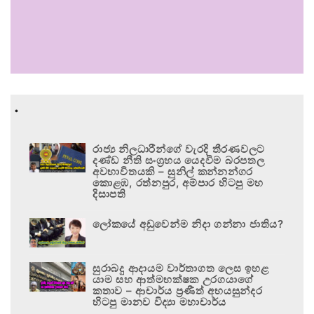
.
රාජ්‍ය නිලධාරීන්ගේ වැරදි තීරණවලට
දණ්ඩ නීති සංග්‍රහය යෙදවීම බරපතල
අවභාවිතයකි – සුනිල් කන්නන්ගර
කොළඹ, රත්නපුර, අම්පාර හිටපු මහ
දිසාපති
ලෝකයේ අඩුවෙන්ම නිදා ගන්නා ජාතිය?
සුරාබදු ආදායම වාර්තාගත ලෙස ඉහළ
යාම සහ ආත්මභක්ෂක උරගයාගේ
කතාව – ආචාර්ය ප්‍රණීත් අභයසුන්දර
හිටපු මානව විද්‍යා මහාචාර්ය