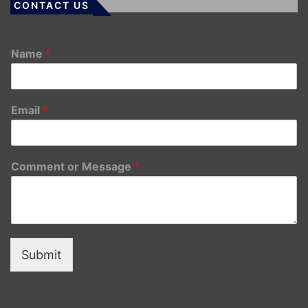
CONTACT US
Name
*
Email
*
Comment or Message
*
Submit