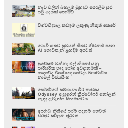
නැව් වලින් බහලුම් මුහුදට පෙරලීම සුළු
පටු දෙයක් නොවේ
විශ්වවිද්‍යාල කඩඉම් ලකුණු නිකුත් කෙරේ
ගොවි ගතට සුවයත් හිතට නිවනත් සදන
AI ගොවිතැන ළඟදීම අපටත්
ප්‍රවේසම් වන්න; එල් නිනෝ යනු
පාරිසරික හෘද රෝග අවදානමකි –
හෘදවේද විශේෂඥ වෛද්‍ය මහාචාර්ය
නාමල් විජයසිංහ
හෝමර්ගේ සම්භාව්‍ය වීර කාව්‍යය
Odyssey ඇසුරෙන් ක්‍රිස්ටෝෆර් නෝලන්
තැනූ දැවැන්ත සිනමාපටය
අපරාධ නීතියේ පරම පදනම හෙවත්
වරදට සරිලන දඬුවම