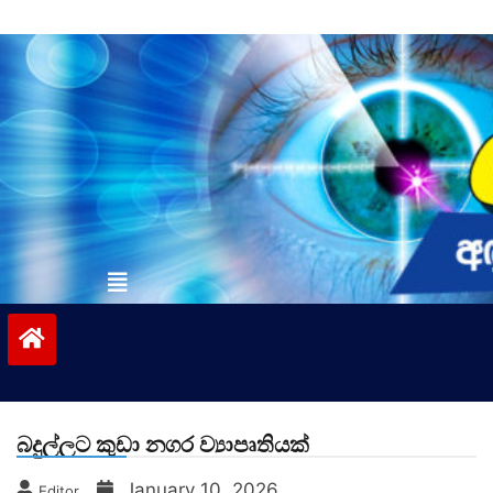
Skip
to
content
vinivida.lk
බදුල්ලට කුඩා නගර ව්‍යාපෘතියක්
January 10, 2026
Editor