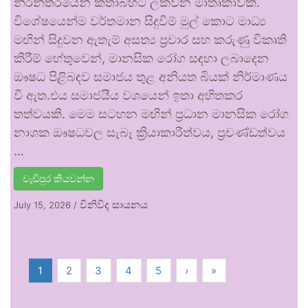
නිරන්තරයෙන් කතාබහට ලක්වන මාතෘකාවකි.
විශේෂයෙන්ම වර්තමාන සිදුවීම් මුල් කොට මාධ්‍ය
මඟින් සිදුවන ඇතැම් අසත්‍ය ප්‍රචාර සහ කරුණු විකෘති
කිරීම් හේතුවෙන්, මානසික රෝග සඳහා ලබාදෙන
ඖෂධ පිළිබඳව සමාජය තුළ අනියත බියක් නිර්මාණය
වී ඇත.එය සමාජයීය වශයෙන් ඉතා අහිතකර
තත්වයකි. මෙම සටහන මඟින් ප්‍රධාන මානසික රෝග
නාශක ඖෂධවල සැබෑ ක්‍රියාකාරීත්වය, ප්‍රචණ්ඩත්වය
…
වැඩිපුර කියවන්න
විනිවිද සායනය
July 15, 2026
/
1
2
3
4
5
›
»