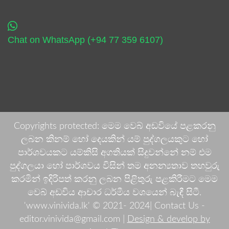
Chat on WhatsApp (+94 77 359 6107)
Copyrights protected: මෙම වෙබ් අඩවියේ පළකරනු
ලබන කිනම් හෝ දෙයකින් යම් පුද්ගලයකුට හෝ
පාර්ශවයකට යම්කිසි අගතියක් සිදුවන්නේ නම් එම
පුද්ගලයා හෝ පාර්ශවය විසින් තම අනන්‍යතාව තහවුරු
කරමින් ඉදිරිපත් කරනු ලබන පිළිතුරු පළකිරීමට මෙම
වෙබ් අඩවිය ආචාර ධර්මීය වශයෙන් බැඳී සිටී.
'www.vinivida.lk' © 2021- 2024| Contact Us -
editor.vinivida@gmail.com |
Design & develop by