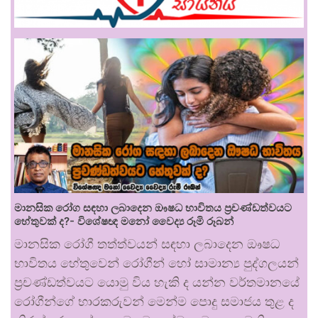
මානසික රෝග සඳහා ලබාදෙන ඖෂධ භාවිතය ප්‍රචණ්ඩත්වයට
හේතුවක් ද?- විශේෂඥ මනෝ වෛද්‍ය රූමි රූබන්
මානසික රෝගී තත්ත්වයන් සඳහා ලබාදෙන ඖෂධ
භාවිතය හේතුවෙන් රෝගීන් හෝ සාමාන්‍ය පුද්ගලයන්
ප්‍රචණ්ඩත්වයට යොමු විය හැකි ද යන්න වර්තමානයේ
රෝගීන්ගේ භාරකරුවන් මෙන්ම පොදු සමාජය තුළ ද