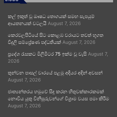
කල් ඉකුත් වූ ඖෂධ තොගයක් සමඟ සැපයුම්
ආයතනයක් වටලයි
August 7, 2026
කෙරවලපිටියේ සිට කොළඹ වරායට තවත් භූගත
විදුලි සම්ප්‍රේෂණ පද්ධතියක්
August 7, 2026
ප්‍රදේශ රැසකට මිලිමීටර 75 ඉක්ම වූ වැසි
August 7,
2026
තුන්වන පාසල් වාරයේ පළමු අදියර අදින් අවසන්
August 7, 2026
ජාත්‍යන්තරය හමුවේ සිදු කරන හිතුවක්කාරකමක්
නොවිය යුතු විනිසුරුවන්ගේ විශ්‍රාම වයස පමා කිරීම
August 7, 2026