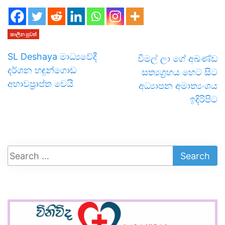
කාලීන පුවත්
SL Deshaya මාධ්‍යවේදී
විමල් ලා ගේ අඛණ්ඩ
දර්ශන හඳුන්ගොඩ
සත්‍යග්‍රහය හෙට සිට
අභාවප්‍රාප්ත වෙයි
අධ්‍යාපන අමාත්‍යංශය
ඉදිරිපිට