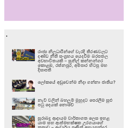
.
රාජ්‍ය නිලධාරීන්ගේ වැරදි තීරණවලට
දණ්ඩ නීති සංග්‍රහය යෙදවීම බරපතල
අවභාවිතයකි – සුනිල් කන්නන්ගර
කොළඹ, රත්නපුර, අම්පාර හිටපු මහ
දිසාපති
ලෝකයේ අඩුවෙන්ම නිදා ගන්නා ජාතිය?
නැව් වලින් බහලුම් මුහුදට පෙරලීම සුළු
පටු දෙයක් නොවේ
සුරාබදු ආදායම වාර්තාගත ලෙස ඉහළ
යාම සහ ආත්මභක්ෂක උරගයාගේ
කතාව – ආචාර්ය ප්‍රණීත් අභයසුන්දර