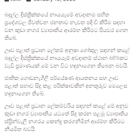
බදුල්ල දිස්ත්‍රික්කයේ නායයෑමේ අවදානම සහිත
ප්‍රදේශවල ජීවත්වන ජනතාව නැවත පදිංචි කිරීම සඳහා
වන කුඩා නගර ව්‍යාපෘතිය ආරම්භ කිරීමට පියවර ගෙන
තිබේ.
ඌව පළාත් ප්‍රධාන ලේකම් අනුෂා ගෝකුල සඳහන් කළේ
බදුල්ල දිස්ත්‍රික්කයේ නායයෑම් අවදානම් ස්ථාන 68%කට
වැඩි ප්‍රමාණයක් මේ වන විට හඳුනාගෙන තිබෙන බවයි.
ජාතික ගොඩනැගිලි පර්යේෂණ ආයතනය සහ ඌව
පළාත් සභාව සිදු කළ පරික්ෂාවකින් අනතුරුව මෙලෙස
හඳුනාගෙන තිබේ.
ඌව පළාත් ප්‍රධාන ලේකම්වරිය සඳහන් කළේ මේ අනුව
කුඩා නගර ව්‍යාපෘතිය යටතේ සිදු කරන පළමු ව්‍යාපෘතිය
ස්ප්‍රින්වැලි නගරය කෙන්ද්‍ර කරගනිමින් ආරම්භ කිරීමට
නියමිත බවයි.