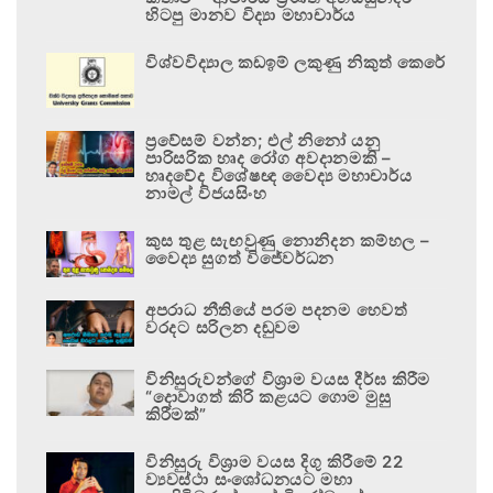
හිටපු මානව විද්‍යා මහාචාර්ය
විශ්වවිද්‍යාල කඩඉම් ලකුණු නිකුත් කෙරේ
ප්‍රවේසම් වන්න; එල් නිනෝ යනු
පාරිසරික හෘද රෝග අවදානමකි –
හෘදවේද විශේෂඥ වෛද්‍ය මහාචාර්ය
නාමල් විජයසිංහ
කුස තුළ සැඟවුණු නොනිදන කම්හල –
වෛද්‍ය සුගත් විජේවර්ධන
අපරාධ නීතියේ පරම පදනම හෙවත්
වරදට සරිලන දඬුවම
විනිසුරුවන්ගේ විශ්‍රාම වයස දීර්ඝ කිරීම
“දොවාගත් කිරි කළයට ගොම මුසු
කිරීමක්”
විනිසුරු විශ්‍රාම වයස දිගු කිරීමේ 22
ව්‍යවස්ථා සංශෝධනයට මහා