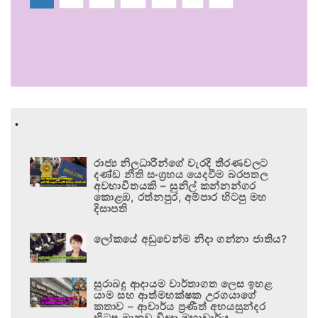
.
රාජ්‍ය නිලධාරීන්ගේ වැරදි තීරණවලට
දණ්ඩ නීති සංග්‍රහය යෙදවීම බරපතල
අවභාවිතයකි – සුනිල් කන්නන්ගර
කොළඹ, රත්නපුර, අම්පාර හිටපු මහ
දිසාපති
ලෝකයේ අඩුවෙන්ම නිදා ගන්නා ජාතිය?
සුරාබදු ආදායම වාර්තාගත ලෙස ඉහළ
යාම සහ ආත්මභක්ෂක උරගයාගේ
කතාව – ආචාර්ය ප්‍රණීත් අභයසුන්දර
හිටපු මානව විද්‍යා මහාචාර්ය