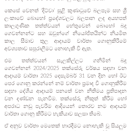
කෙසේ වෙනත් ‘දිට්වා’ සුළි කුණාටුවේ බලපෑම සහ ශ්‍රී
ලංකාවේ බොහෝ ප්‍රදේශවලට බලපාන ලද අයහපත්
කාලගුණික තත්ත්වයන් හේතුවෙන් බොහෝ බදු
ගෙවන්නන්ට සහ ඔවුන්ගේ නියෝජිතයින්ට නියමිත
කාල සීමාව තුල ආදායම් වාර්තා ගොනුකිරීමේ
අවශ්‍යතාව සපුරාලීමට නොහැකි වී ඇත.
එම තත්ත්වයන් සැලකිල්ලට ගනිමින් බදු
ගෙවන්නන් 2024/2025 තක්සේරු වර්ෂය සඳහා වන
ආදායම් වාර්තා 2025 දෙසැම්බර් 31 වන දින හෝ ඊට
පෙර ගොනු කරන්නේ නම් වාර්තා ප්‍රමාද වී ගොනුකිරීම
සඳහා දේශීය ආදායම් පනතේ වන නීතිමය ප්‍රතිපාදන
වන දණ්ඩන පැනවීම, තක්සේරු නිකුත් කිරීම හෝ
අපරාධ නඩු පැවරීම ආදියෙන් තොරව නම ආදායම්
වාර්තා ගොනු කිරීමට හැකියාව සලසා තිබේ.
ඒ අනුව වාර්තා මෙතෙක් භාරදීමට නොහැකි වූ සියලුම