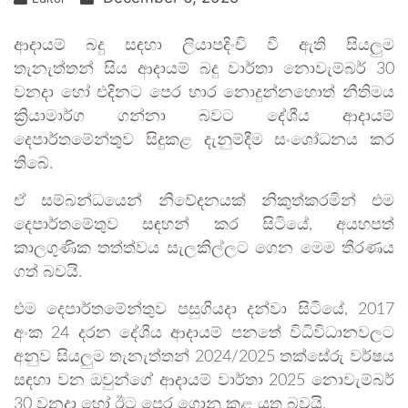
ආදායම් බදු සඳහා ලියාපදිංචි වී ඇති සියලුම
තැනැත්තන් සිය ආදායම් බදු වාර්තා නොවැම්බර් 30
වනදා හෝ එදිනට පෙර භාර නොදුන්නහොත් නීතිමය
ක්‍රියාමාර්ග ගන්නා බවට දේශීය ආදායම්
දෙපාර්තමේන්තුව සිදුකළ දැනුම්දීම සංශෝධනය කර
තිබේ.
ඒ සම්බන්ධයෙන් නිවේදනයක් නිකුත්කරමින් එම
දෙපාර්තමේතුව සඳහන් කර සිටියේ, අයහපත්
කාලගුණික තත්ත්වය සැලකිල්ලට ගෙන මෙම තීරණය
ගත් බවයි.
එම දෙපාර්තමේන්තුව පසුගියදා දන්වා සිටියේ, 2017
අංක 24 දරන දේශීය ආදායම් පනතේ විධිවිධානවලට
අනුව සියලුම තැනැත්තන් 2024/2025 තක්සේරු වර්ෂය
සඳහා වන ඔවුන්ගේ ආදායම් වාර්තා 2025 නොවැම්බර්
30 වනදා හෝ ඊට පෙර ගොනු කළ යුතු බවයි.