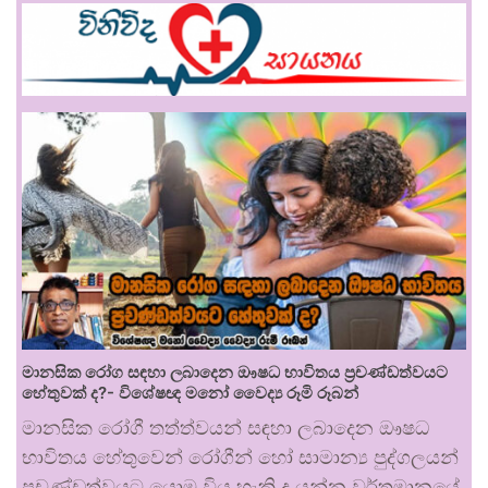
මානසික රෝග සඳහා ලබාදෙන ඖෂධ භාවිතය ප්‍රචණ්ඩත්වයට
හේතුවක් ද?- විශේෂඥ මනෝ වෛද්‍ය රූමි රූබන්
මානසික රෝගී තත්ත්වයන් සඳහා ලබාදෙන ඖෂධ
භාවිතය හේතුවෙන් රෝගීන් හෝ සාමාන්‍ය පුද්ගලයන්
ප්‍රචණ්ඩත්වයට යොමු විය හැකි ද යන්න වර්තමානයේ