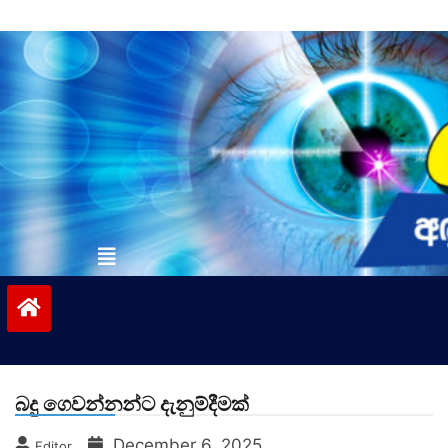
Skip
to
content
vinivida.lk
බදු ගෙවන්නන්ට දැනුම්දීමක්
December 6, 2025
Editor