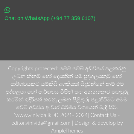
Chat on WhatsApp (+94 77 359 6107)
Copyrights protected: මෙම වෙබ් අඩවියේ පළකරනු
ලබන කිනම් හෝ දෙයකින් යම් පුද්ගලයකුට හෝ
පාර්ශවයකට යම්කිසි අගතියක් සිදුවන්නේ නම් එම
පුද්ගලයා හෝ පාර්ශවය විසින් තම අනන්‍යතාව තහවුරු
කරමින් ඉදිරිපත් කරනු ලබන පිළිතුරු පළකිරීමට මෙම
වෙබ් අඩවිය ආචාර ධර්මීය වශයෙන් බැඳී සිටී.
'www.vinivida.lk' © 2021- 2024| Contact Us -
editor.vinivida@gmail.com |
Design & develop by
AmpleThemes