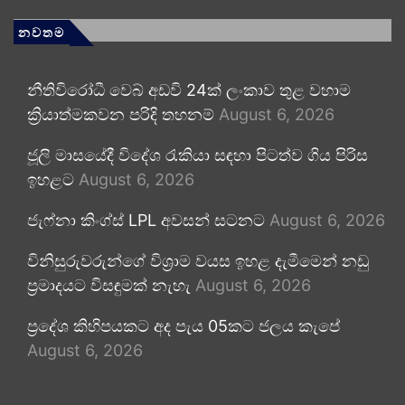
නවතම
නීතිවිරෝධී වෙබ් අඩවි 24ක් ලංකාව තුළ වහාම
ක්‍රියාත්මකවන පරිදි තහනම්
August 6, 2026
ජූලි මාසයේදී විදේශ රැකියා සඳහා පිටත්ව ගිය පිරිස
ඉහළට
August 6, 2026
ජැෆ්නා කිංග්ස් LPL අවසන් සටනට
August 6, 2026
විනිසුරුවරුන්ගේ විශ්‍රාම වයස ඉහළ දැමීමෙන් නඩු
ප්‍රමාදයට විසඳුමක් නැහැ
August 6, 2026
ප්‍රදේශ කිහිපයකට අද පැය 05කට ජලය කැපේ
August 6, 2026