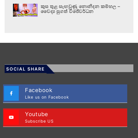
කුස තුළ සැඟවුණු නොනිදන කම්හල –
වෛද්‍ය සුගත් විජේවර්ධන
SOCIAL SHARE
Facebook
Like us on Facebook
Youtube
Subscribe US