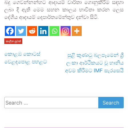
බදු ගෙවන්නන්හට ආදායම් වාර්තා ගොනුකිරීම සඳහා
ලබා දී ඇති මෙම සහන කාලය භාවිතා කරන ලෙස
දේශීය ආදායම් දෙපාර්තමේන්තුව දන්වා සිටී.
කාලීන පුවත්
කොළඹ කොටස්
සුළි කුණාටු බලපෑමෙන් ශ්‍රී
වෙළඳපොළ පහළට
ලංකා ආර්ථිකයට වූ හානිය
අවම කිරීමට IMF සැරසෙයි