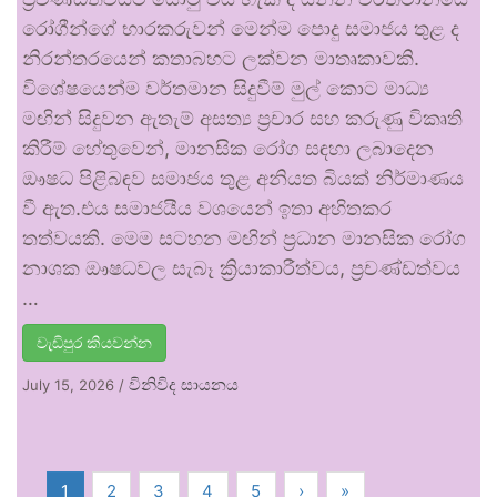
රෝගීන්ගේ භාරකරුවන් මෙන්ම පොදු සමාජය තුළ ද
නිරන්තරයෙන් කතාබහට ලක්වන මාතෘකාවකි.
විශේෂයෙන්ම වර්තමාන සිදුවීම් මුල් කොට මාධ්‍ය
මඟින් සිදුවන ඇතැම් අසත්‍ය ප්‍රචාර සහ කරුණු විකෘති
කිරීම් හේතුවෙන්, මානසික රෝග සඳහා ලබාදෙන
ඖෂධ පිළිබඳව සමාජය තුළ අනියත බියක් නිර්මාණය
වී ඇත.එය සමාජයීය වශයෙන් ඉතා අහිතකර
තත්වයකි. මෙම සටහන මඟින් ප්‍රධාන මානසික රෝග
නාශක ඖෂධවල සැබෑ ක්‍රියාකාරීත්වය, ප්‍රචණ්ඩත්වය
…
වැඩිපුර කියවන්න
විනිවිද සායනය
July 15, 2026
/
1
2
3
4
5
›
»