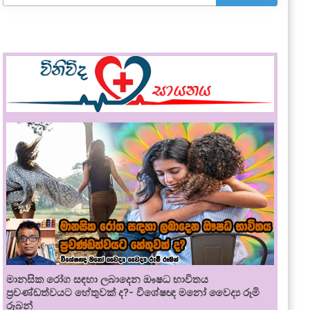
මානසික රෝග සඳහා ලබාදෙන ඖෂධ භාවිතය
ප්‍රචණ්ඩත්වයට හේතුවක් ද?- විශේෂඥ මනෝ වෛද්‍ය රූමි
රූබන්