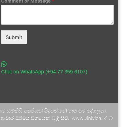
Comment or Message
*
Submit
Chat on WhatsApp (+94 77 359 6107)
 යම්කිසි අගතියක් සිදුවන්නේ නම් එම පුද්ගලයා
ාර ධර්මීය වශයෙන් බැඳී සිටී. 'www.vinivida.lk' ©