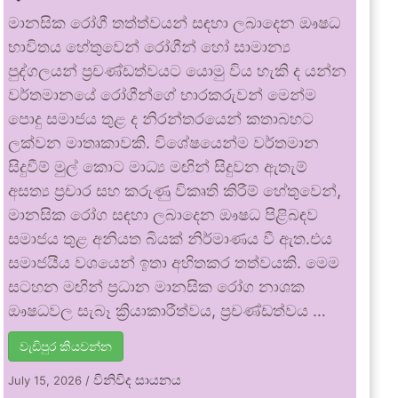
මානසික රෝගී තත්ත්වයන් සඳහා ලබාදෙන ඖෂධ
භාවිතය හේතුවෙන් රෝගීන් හෝ සාමාන්‍ය
පුද්ගලයන් ප්‍රචණ්ඩත්වයට යොමු විය හැකි ද යන්න
වර්තමානයේ රෝගීන්ගේ භාරකරුවන් මෙන්ම
පොදු සමාජය තුළ ද නිරන්තරයෙන් කතාබහට
ලක්වන මාතෘකාවකි. විශේෂයෙන්ම වර්තමාන
සිදුවීම් මුල් කොට මාධ්‍ය මඟින් සිදුවන ඇතැම්
අසත්‍ය ප්‍රචාර සහ කරුණු විකෘති කිරීම් හේතුවෙන්,
මානසික රෝග සඳහා ලබාදෙන ඖෂධ පිළිබඳව
සමාජය තුළ අනියත බියක් නිර්මාණය වී ඇත.එය
සමාජයීය වශයෙන් ඉතා අහිතකර තත්වයකි. මෙම
සටහන මඟින් ප්‍රධාන මානසික රෝග නාශක
ඖෂධවල සැබෑ ක්‍රියාකාරීත්වය, ප්‍රචණ්ඩත්වය …
වැඩිපුර කියවන්න
විනිවිද සායනය
July 15, 2026
/