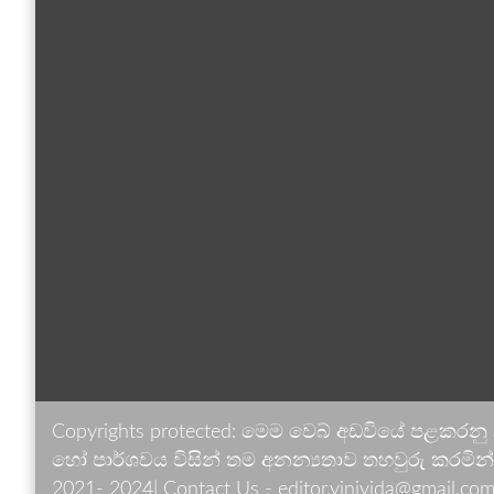
Copyrights protected: මෙම වෙබ් අඩවියේ පළකරනු
හෝ පාර්ශවය විසින් තම අනන්‍යතාව තහවුරු කරමින් ඉ
2021- 2024| Contact Us - editor.vinivida@gmail.com