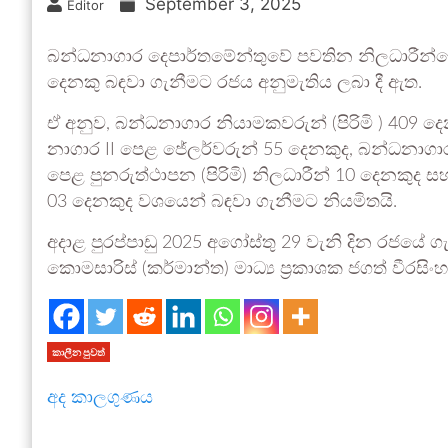
September 3, 2025
Editor
බන්ධ­නා­ගාර දෙපා­ර්ත­මේ­න්තුවේ පව­තින නිල­ධා­රීන්ග
දෙනකු බඳවා ගැනී­මට රජය අනු­මැ­තිය ලබා දී ඇත.
ඒ අනුව, බන්ධ­නා­ගාර නියා­ම­ක­ව­රුන් (පිරිමි ) 409 දෙ
නා­ගාර II පෙළ ජේල­ර්ව­රුන් 55 දෙන­කුද, බන්ධ­නා­ගා
පෙළ පුන­රු­ත්ථා­පන (පිරිමි) නිල­ධා­රීන් 10 දෙන­කුද 
03 දෙන­කුද වශ­යෙන් බඳවා ගැනී­මට නිය­මි­තයි.
අදාළ පුර­ප්පාඩු 2025 අගෝස්තු 29 වැනි දින රජයේ ගැ
කොම­සා­රිස් (කර්මාන්ත) මාධ්‍ය ප්‍රකා­ශක ජගත් වීර­ස
කාලීන පුවත්
අද කාලගුණය