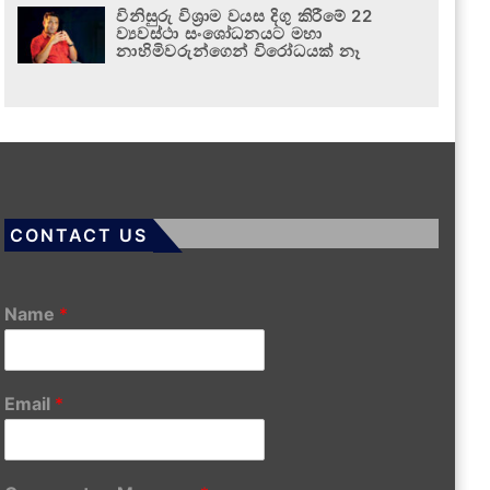
විනිසුරු විශ්‍රාම වයස දිගු කිරීමේ 22
ව්‍යවස්ථා සංශෝධනයට මහා
නාහිමිවරුන්ගෙන් විරෝධයක් නෑ
CONTACT US
Name
*
Email
*