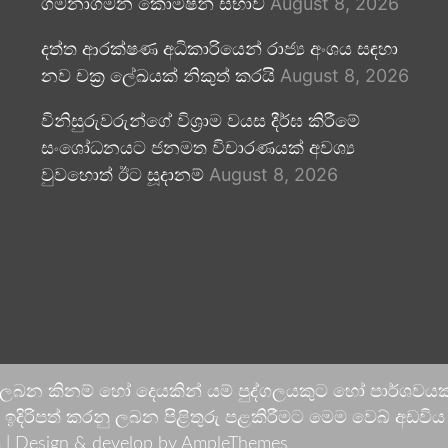
ගමනාගමන කොමිෂන් සභාව
August 8, 2026
දත්ත ආරක්ෂණ අධිකාරියෙන් රාජ්‍ය අංශය සඳහා
නව චක්‍ර ලේඛයක් නිකුත් කරයි
August 8, 2026
විනිසුරුවරුන්ගේ විශ්‍රාම වයස දීර්ඝ කිරීමේ
සංශෝධනයට ජනමත විචාරණයක් අවශ්‍ය
වුවහොත් ඊට සූදානම්
August 8, 2026
 ලබන කිනම් හෝ දෙයකින් යම් පුද්ගලයකුට හෝ පාර්ශවයකට
දිරිපත් කරනු ලබන පිළිතුරු පළකිරීමට මෙම වෙබ් අඩවිය ආච
 |
Design & develop by AmpleThemes