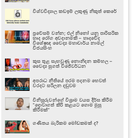
විශ්වවිද්‍යාල කඩඉම් ලකුණු නිකුත් කෙරේ
ප්‍රවේසම් වන්න; එල් නිනෝ යනු පාරිසරික
හෘද රෝග අවදානමකි – හෘදවේද
විශේෂඥ වෛද්‍ය මහාචාර්ය නාමල්
විජයසිංහ
කුස තුළ සැඟවුණු නොනිදන කම්හල –
වෛද්‍ය සුගත් විජේවර්ධන
අපරාධ නීතියේ පරම පදනම හෙවත්
වරදට සරිලන දඬුවම
විනිසුරුවන්ගේ විශ්‍රාම වයස දීර්ඝ කිරීම
“දොවාගත් කිරි කළයට ගොම මුසු
කිරීමක්”
ගණිතය බැරිකම මෝඩකමක් ද?