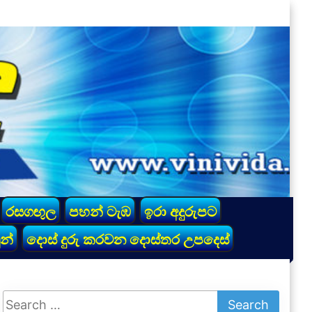
රසගඟුල
පහන් ටැඹ
ඉරා අදුරුපට
න්
දොස් දුරු කරවන දොස්තර උපදෙස්