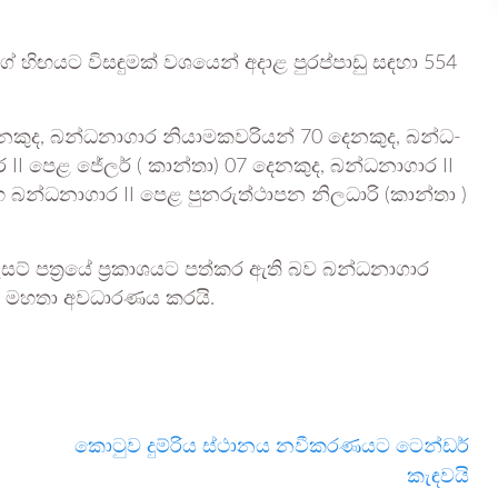
ේ හිඟ­යට විස­ඳු­මක් වශ­යෙන් අදාළ පුර­ප්පාඩු සඳහා 554
න­කුද, බන්ධ­නා­ගාර නියා­ම­ක­ව­රි­යන් 70 දෙන­කුද, බන්ධ­
ර II පෙළ ජේලර් ( කාන්තා) 07 දෙන­කුද, බන්ධ­නා­ගාර II
සහ බන්ධ­නා­ගාර II පෙළ පුන­රු­ත්ථා­පන නිල­ධාරි (කාන්තා )
සට් පත්‍රයේ ප්‍රකා­ශ­යට පත්කර ඇති බව බන්ධ­නා­ගාර
ිංහ මහතා අව­ධා­ර­ණය කරයි.
කොටුව දුම්රිය ස්ථානය නවීකරණයට ටෙන්ඩර්
කැඳවයි