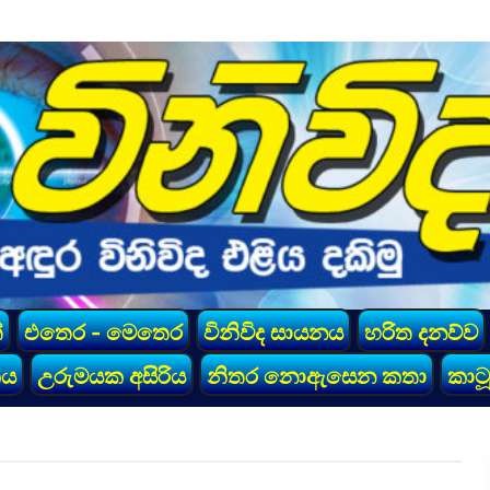
්
එතෙර - මෙතෙර
විනිවිද සායනය
හරිත දනව්ව
කය
උරුමයක අසිරිය
නිතර නොඇසෙන කතා
කාටූ