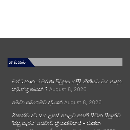
නවතම
බන්ධනාගාර මරණ පිටුපස හදිසි නීතියට මග පාදන
කුමන්ත්‍රණයක් ?
August 8, 2026
මෙටා සමාගමට දඩයක්
August 8, 2026
ශිෂ්‍යත්වයට සහ උසස් පෙළට පෙනී සිටින සිසුන්ට
‘සිසු සැරිය’ සේවාව ක්‍රියාත්මකයි – ජාතික