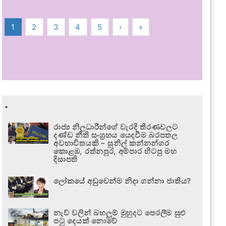
1
2
3
4
5
›
»
.
රාජ්‍ය නිලධාරීන්ගේ වැරදි තීරණවලට
දණ්ඩ නීති සංග්‍රහය යෙදවීම බරපතල
අවභාවිතයකි – සුනිල් කන්නන්ගර
කොළඹ, රත්නපුර, අම්පාර හිටපු මහ
දිසාපති
ලෝකයේ අඩුවෙන්ම නිදා ගන්නා ජාතිය?
නැව් වලින් බහලුම් මුහුදට පෙරලීම සුළු
පටු දෙයක් නොවේ