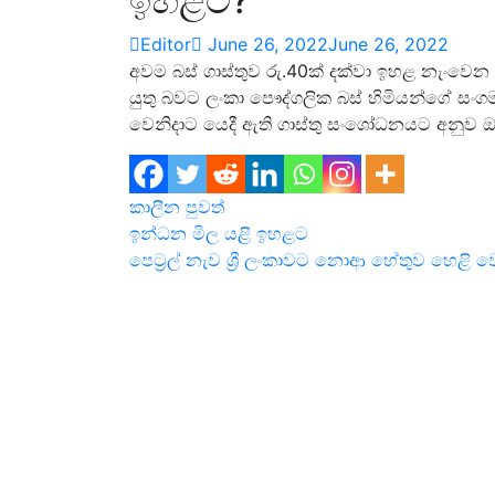
ඉහළට?
Editor
June 26, 2022
June 26, 2022
අවම බස් ගාස්තුව රු.40ක් දක්වා ඉහළ නැංවෙන 
යුතු බවට ලංකා පෞද්ගලික බස් හිමියන්ගේ සං
වෙනිදාට යෙදී ඇති ගාස්තු සංශෝධනයට අනුව
කාලීන පුවත්
Post
ඉන්ධන මිල යළි ඉහළට
පෙට්‍රල් නැව ශ්‍රී ලංකාවට නොආ හේතුව හෙළි ව
navigation