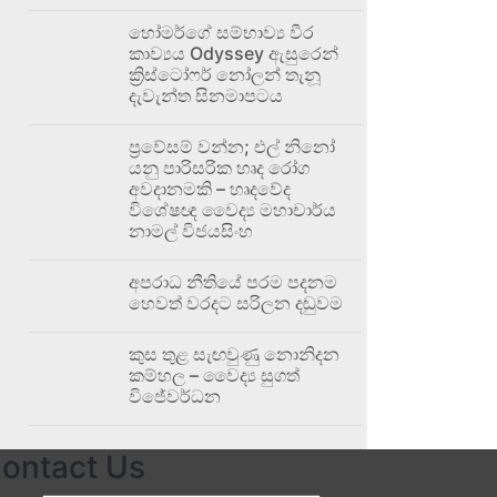
හෝමර්ගේ සම්භාව්‍ය වීර
කාව්‍යය Odyssey ඇසුරෙන්
ක්‍රිස්ටෝෆර් නෝලන් තැනූ
දැවැන්ත සිනමාපටය
ප්‍රවේසම් වන්න; එල් නිනෝ
යනු පාරිසරික හෘද රෝග
අවදානමකි – හෘදවේද
විශේෂඥ වෛද්‍ය මහාචාර්ය
නාමල් විජයසිංහ
අපරාධ නීතියේ පරම පදනම
හෙවත් වරදට සරිලන දඬුවම
කුස තුළ සැඟවුණු නොනිදන
කම්හල – වෛද්‍ය සුගත්
විජේවර්ධන
ontact Us