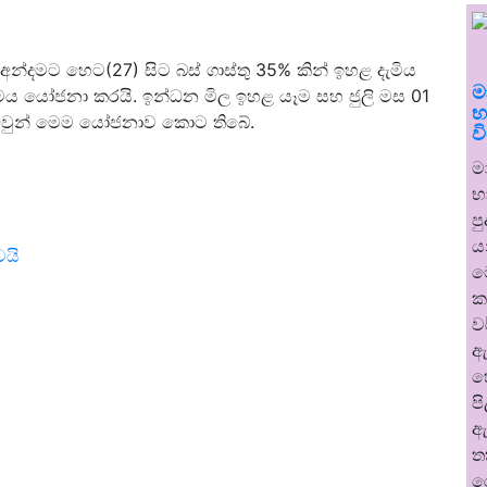
අන්දමට හෙට(27) සිට බස් ගාස්තු 35% කින් ඉහළ දැමිය
ම
ගමය යෝජනා කරයි. ඉන්ධන මිල ඉහළ යෑම සහ ජුලි මස 01
භ
 ඔවුන් මෙම යෝජනාව කොට තිබේ.
ව
ම
භ
ප
ය
ෙයි
ම
ක
ව
ඇ
හ
ප
ඇ
ත
ර