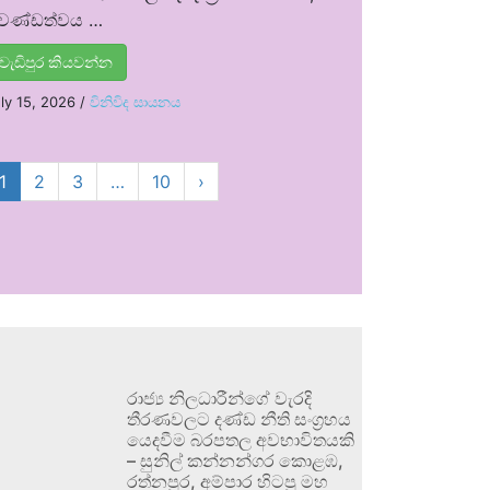
්‍රචණ්ඩත්වය …
වැඩිපුර කියවන්න
ly 15, 2026
/
විනිවිද සායනය
1
2
3
…
10
›
රාජ්‍ය නිලධාරීන්ගේ වැරදි
තීරණවලට දණ්ඩ නීති සංග්‍රහය
යෙදවීම බරපතල අවභාවිතයකි
– සුනිල් කන්නන්ගර කොළඹ,
රත්නපුර, අම්පාර හිටපු මහ