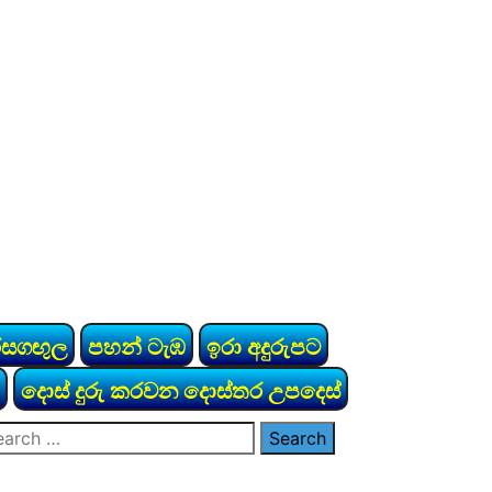
රසගඟුල
පහන් ටැඹ
ඉරා අදුරුපට
දොස් දුරු කරවන දොස්තර උපදෙස්
arch
: