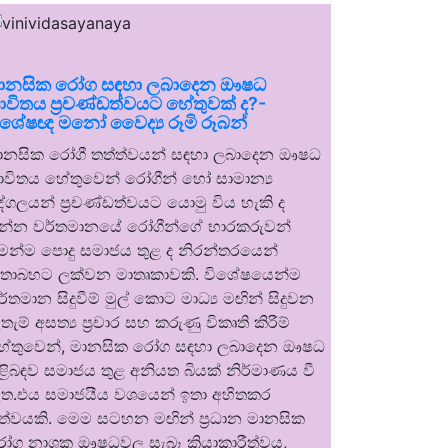
ානසික රෝග සඳහා ලබාදෙන ඖෂධ
ාවිතය ප්‍රචණ්ඩත්වයට හේතුවක් ද?-
ිශේෂඥ මනෝ වෛද්‍ය රූමි රූබන්
ානසික රෝගී තත්ත්වයන් සඳහා ලබාදෙන ඖෂධ
ාවිතය හේතුවෙන් රෝගීන් හෝ සාමාන්‍ය
ුද්ගලයන් ප්‍රචණ්ඩත්වයට යොමු විය හැකි ද
න්න වර්තමානයේ රෝගීන්ගේ භාරකරුවන්
ෙන්ම පොදු සමාජය තුළ ද නිරන්තරයෙන්
තාබහට ලක්වන මාතෘකාවකි. විශේෂයෙන්ම
ර්තමාන සිදුවීම් මුල් කොට මාධ්‍ය මඟින් සිදුවන
තැම් අසත්‍ය ප්‍රචාර සහ කරුණු විකෘති කිරීම්
ේතුවෙන්, මානසික රෝග සඳහා ලබාදෙන ඖෂධ
ිළිබඳව සමාජය තුළ අනියත බියක් නිර්මාණය වී
ත.එය සමාජයීය වශයෙන් ඉතා අහිතකර
ත්වයකි. මෙම සටහන මඟින් ප්‍රධාන මානසික
ෝග නාශක ඖෂධවල සැබෑ ක්‍රියාකාරීත්වය,