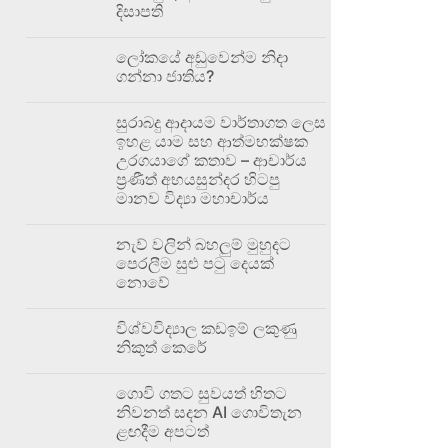
දිසාපති
ලෝකයේ අඩුවෙන්ම නිදා
ගන්නා ජාතිය?
සුරාබදු ආදායම වාර්තාගත ලෙස
ඉහළ යාම සහ ආත්මභක්ෂක
උරගයාගේ කතාව – ආචාර්ය
ප්‍රණීත් අභයසුන්දර හිටපු
මානව විද්‍යා මහාචාර්ය
නැව් වලින් බහලුම් මුහුදට
පෙරලීම සුළු පටු දෙයක්
නොවේ
විශ්වවිද්‍යාල කඩඉම් ලකුණු
නිකුත් කෙරේ
ගොවි ගතට සුවයත් හිතට
නිවනත් සදන AI ගොවිතැන
ළඟදීම අපටත්