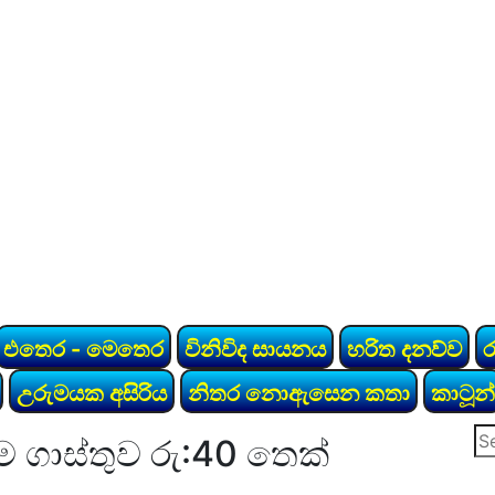
එතෙර - මෙතෙර
විනිවිද සායනය
හරිත දනව්ව
උරුමයක අසිරිය
නිතර නොඇසෙන කතා
කාටූන්
Se
ම ගාස්තුව රු:40 තෙක්
for