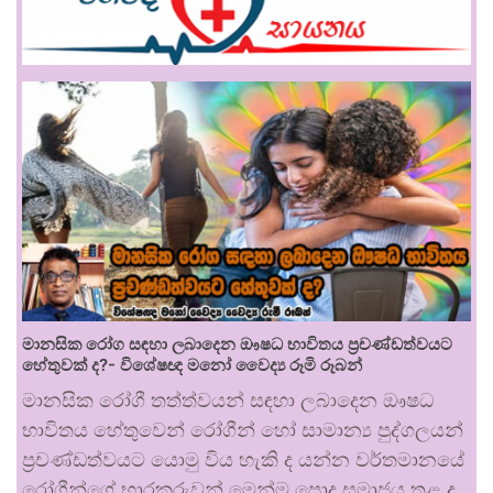
මානසික රෝග සඳහා ලබාදෙන ඖෂධ භාවිතය ප්‍රචණ්ඩත්වයට
හේතුවක් ද?- විශේෂඥ මනෝ වෛද්‍ය රූමි රූබන්
මානසික රෝගී තත්ත්වයන් සඳහා ලබාදෙන ඖෂධ
භාවිතය හේතුවෙන් රෝගීන් හෝ සාමාන්‍ය පුද්ගලයන්
ප්‍රචණ්ඩත්වයට යොමු විය හැකි ද යන්න වර්තමානයේ
රෝගීන්ගේ භාරකරුවන් මෙන්ම පොදු සමාජය තුළ ද