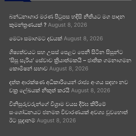
බන්ධනාගාර මරණ පිටුපස හදිසි නීතියට මග පාදන
කුමන්ත්‍රණයක් ?
August 8, 2026
මෙටා සමාගමට දඩයක්
August 8, 2026
ශිෂ්‍යත්වයට සහ උසස් පෙළට පෙනී සිටින සිසුන්ට
‘සිසු සැරිය’ සේවාව ක්‍රියාත්මකයි – ජාතික ගමනාගමන
කොමිෂන් සභාව
August 8, 2026
දත්ත ආරක්ෂණ අධිකාරියෙන් රාජ්‍ය අංශය සඳහා නව
චක්‍ර ලේඛයක් නිකුත් කරයි
August 8, 2026
විනිසුරුවරුන්ගේ විශ්‍රාම වයස දීර්ඝ කිරීමේ
සංශෝධනයට ජනමත විචාරණයක් අවශ්‍ය වුවහොත්
ඊට සූදානම්
August 8, 2026