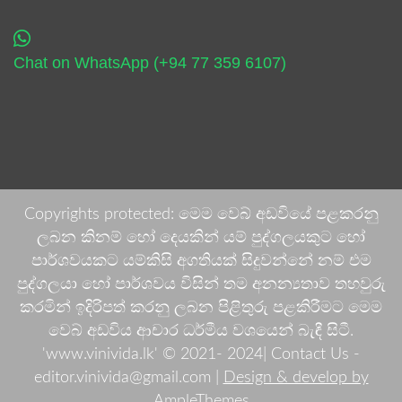
Chat on WhatsApp (+94 77 359 6107)
Copyrights protected: මෙම වෙබ් අඩවියේ පළකරනු
ලබන කිනම් හෝ දෙයකින් යම් පුද්ගලයකුට හෝ
පාර්ශවයකට යම්කිසි අගතියක් සිදුවන්නේ නම් එම
පුද්ගලයා හෝ පාර්ශවය විසින් තම අනන්‍යතාව තහවුරු
කරමින් ඉදිරිපත් කරනු ලබන පිළිතුරු පළකිරීමට මෙම
වෙබ් අඩවිය ආචාර ධර්මීය වශයෙන් බැඳී සිටී.
'www.vinivida.lk' © 2021- 2024| Contact Us -
editor.vinivida@gmail.com |
Design & develop by
AmpleThemes