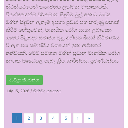
නිරන්තරයෙන් කතාබහට ලක්වන මාතෘකාවකි.
විශේෂයෙන්ම වර්තමාන සිදුවීම් මුල් කොට මාධ්‍ය
මඟින් සිදුවන ඇතැම් අසත්‍ය ප්‍රචාර සහ කරුණු විකෘති
කිරීම් හේතුවෙන්, මානසික රෝග සඳහා ලබාදෙන
ඖෂධ පිළිබඳව සමාජය තුළ අනියත බියක් නිර්මාණය
වී ඇත.එය සමාජයීය වශයෙන් ඉතා අහිතකර
තත්වයකි. මෙම සටහන මඟින් ප්‍රධාන මානසික රෝග
නාශක ඖෂධවල සැබෑ ක්‍රියාකාරීත්වය, ප්‍රචණ්ඩත්වය
…
වැඩිපුර කියවන්න
විනිවිද සායනය
July 15, 2026
/
1
2
3
4
5
›
»