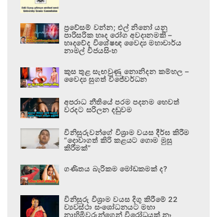
ප්‍රවේසම් වන්න; එල් නිනෝ යනු
පාරිසරික හෘද රෝග අවදානමකි –
හෘදවේද විශේෂඥ වෛද්‍ය මහාචාර්ය
නාමල් විජයසිංහ
කුස තුළ සැඟවුණු නොනිදන කම්හල –
වෛද්‍ය සුගත් විජේවර්ධන
අපරාධ නීතියේ පරම පදනම හෙවත්
වරදට සරිලන දඬුවම
විනිසුරුවන්ගේ විශ්‍රාම වයස දීර්ඝ කිරීම
“දොවාගත් කිරි කළයට ගොම මුසු
කිරීමක්”
ගණිතය බැරිකම මෝඩකමක් ද?
විනිසුරු විශ්‍රාම වයස දිගු කිරීමේ 22
ව්‍යවස්ථා සංශෝධනයට මහා
නාහිමිවරුන්ගෙන් විරෝධයක් නෑ