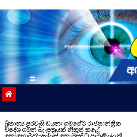
Skip
to
content
vinivida.lk
බ්‍රිතාන්‍ය පුරවැසි ඩයනා ගමගේට රාජතාන්ත්‍රික
විදේශ ගමන් බලපත්‍රයක් නිකුත් කළේ
කොහොමද?-අල්ලස් කොමිසමට පැමිණිල්ලක්