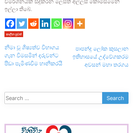
විමර්ශනයක් සිදුකරන ලෙසත් අල්ලස් කොමිසමෙන්
ඉල්ලා තිබේ.
කාලීන පුවත්
නිමා වූ ශිෂ්‍යත්ව විභාගය
පාපන්දු ලෝක කුසලාන
ගැන විමසමින් දරුවන්ට
ඉතිහාසයේ උද්වේගකරම
පීඩා පැමිණවීම හානිකරයි
අවසන් මහා තරගය