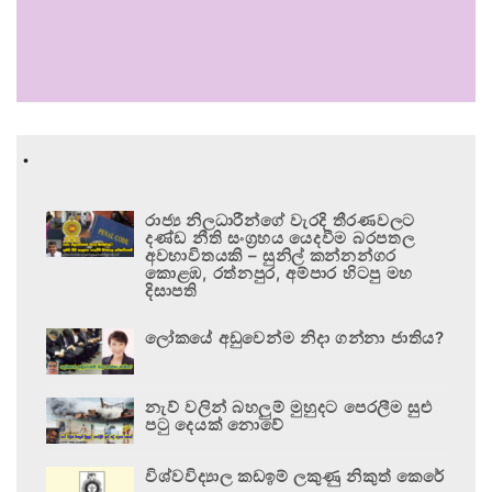
.
රාජ්‍ය නිලධාරීන්ගේ වැරදි තීරණවලට
දණ්ඩ නීති සංග්‍රහය යෙදවීම බරපතල
අවභාවිතයකි – සුනිල් කන්නන්ගර
කොළඹ, රත්නපුර, අම්පාර හිටපු මහ
දිසාපති
ලෝකයේ අඩුවෙන්ම නිදා ගන්නා ජාතිය?
නැව් වලින් බහලුම් මුහුදට පෙරලීම සුළු
පටු දෙයක් නොවේ
විශ්වවිද්‍යාල කඩඉම් ලකුණු නිකුත් කෙරේ