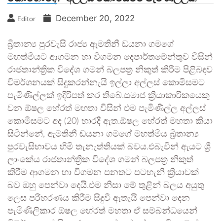
December 20, 2022
Editor
බ්‍රිතාන්‍ය පුරවැසි රාජ්‍ය ඇමතිනී ඩයනා ගමගේ
මහත්මියට ආගමන හා විගමන දෙපාර්තමේන්තුව විසින්
රාජතාන්ත්‍රික විදේශ ගමන් බලපත්‍ර නිකුත් කිරීම පිළිබඳව
විමර්ශනයක් සිදුකරන්නැයි ඉල්ලා අල්ලස් කොමිසමට
පැමිණිල්ලක් ඉදිරිපත් කර තිබේ.සමාජ ක්‍රියාකාරිකයෙකු
වන ඕෂල හේරත් මහතා විසින් එම පැමිණිල්ල අල්ලස්
කොමිසමට අද (20) භාරදී ඇත.ඕෂල හේරත් මහතා කියා
සිටින්නේ, ඇමතිනී ඩයනා ගමගේ මහත්මිය බ්‍රිතාන්‍ය
පුරවැසිභාවය හිමි තැනැත්තියක් බවය.එබැවින් ඇයට ශ්‍රී
ලාංකේය රාජතාන්ත්‍රික විදේශ ගමන් බලපත්‍ර නිකුත්
කිරීම ආගමන හා විගමන පනතට පටහැනි ක්‍රියාවක්
බව ඔහු පෙන්වා දෙයි.එම නිසා මේ තුළින් බලය අයුතු
ලෙස පරිහරණය කිරීම සිදුවී ඇතැයි පෙන්වා දෙන
පැමිණිලිකාර ඕෂල හේරත් මහතා ඒ සම්බන්ධයෙන්