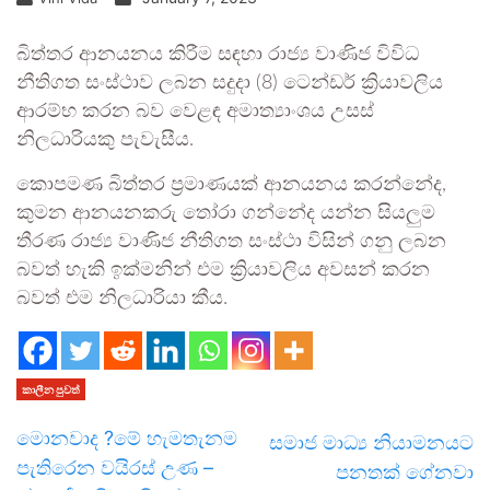
බිත්තර ආනයනය කිරීම සඳහා රාජ්‍ය වාණිජ විවිධ
නීතිගත සංස්ථාව ලබන සදුදා (8) ටෙන්ඩර් ක්‍රියාවලිය
ආරම්භ කරන බව වෙළඳ අමාත්‍යාංශය උසස්
නිලධාරියකු පැවැසීය.
කොපමණ බිත්තර ප්‍රමාණයක් ආනයනය කරන්නේද,
කුමන ආනයනකරු තෝරා ගන්නේද යන්න සියලුම
තීරණ රාජ්‍ය වාණිජ නීතිගත සංස්ථා විසින් ගනු ලබන
බවත් හැකි ඉක්මනින් එම ක්‍රියාවලිය අවසන් කරන
බවත් එම නිලධාරියා කීය.
කාලීන පුවත්
මොනවාද ?මේ හැමතැනම
සමාජ මාධ්‍ය නියාමනයට
පැතිරෙන වයිරස් උණ –
පනතක් ගේනවා