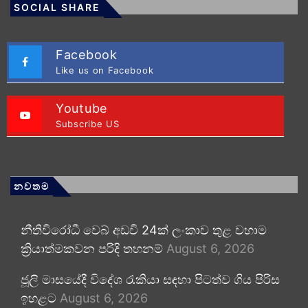
SOCIAL SHARE
Facebook
Like us on Facebook
Youtube
Subscribe US
නවතම
නීතිවිරෝධී වෙබ් අඩවි 24ක් ලංකාව තුළ වහාම
ක්‍රියාත්මකවන පරිදි තහනම්
August 6, 2026
ජූලි මාසයේදී විදේශ රැකියා සඳහා පිටත්ව ගිය පිරිස
ඉහළට
August 6, 2026