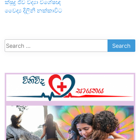
ක්ෂුද්‍ර ජීව විද්‍යා විශේෂඥ
වෛද්‍ය දිලිනි නක්කාවිට