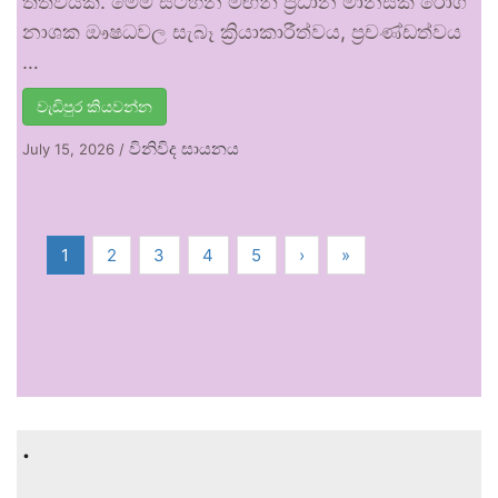
තත්වයකි. මෙම සටහන මඟින් ප්‍රධාන මානසික රෝග
නාශක ඖෂධවල සැබෑ ක්‍රියාකාරීත්වය, ප්‍රචණ්ඩත්වය
…
වැඩිපුර කියවන්න
විනිවිද සායනය
July 15, 2026
/
1
2
3
4
5
›
»
.