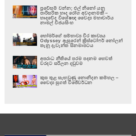
ප්‍රවේසම් වන්න; එල් නිනෝ යනු
පාරිසරික හෘද රෝග අවදානමකි –
හෘදවේද විශේෂඥ වෛද්‍ය මහාචාර්ය
නාමල් විජයසිංහ
හෝමර්ගේ සම්භාව්‍ය වීර කාව්‍යය
Odyssey ඇසුරෙන් ක්‍රිස්ටෝෆර් නෝලන්
තැනූ දැවැන්ත සිනමාපටය
අපරාධ නීතියේ පරම පදනම හෙවත්
වරදට සරිලන දඬුවම
කුස තුළ සැඟවුණු නොනිදන කම්හල –
වෛද්‍ය සුගත් විජේවර්ධන