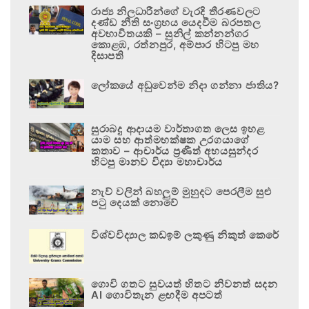
රාජ්‍ය නිලධාරීන්ගේ වැරදි තීරණවලට
දණ්ඩ නීති සංග්‍රහය යෙදවීම බරපතල
අවභාවිතයකි – සුනිල් කන්නන්ගර
කොළඹ, රත්නපුර, අම්පාර හිටපු මහ
දිසාපති
ලෝකයේ අඩුවෙන්ම නිදා ගන්නා ජාතිය?
සුරාබදු ආදායම වාර්තාගත ලෙස ඉහළ
යාම සහ ආත්මභක්ෂක උරගයාගේ
කතාව – ආචාර්ය ප්‍රණීත් අභයසුන්දර
හිටපු මානව විද්‍යා මහාචාර්ය
නැව් වලින් බහලුම් මුහුදට පෙරලීම සුළු
පටු දෙයක් නොවේ
විශ්වවිද්‍යාල කඩඉම් ලකුණු නිකුත් කෙරේ
ගොවි ගතට සුවයත් හිතට නිවනත් සදන
AI ගොවිතැන ළඟදීම අපටත්