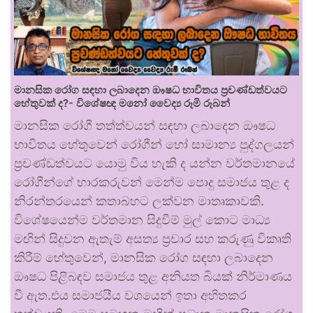
මානසික රෝග සඳහා ලබාදෙන ඖෂධ භාවිතය ප්‍රචණ්ඩත්වයට
හේතුවක් ද?- විශේෂඥ මනෝ වෛද්‍ය රූමි රූබන්
මානසික රෝගී තත්ත්වයන් සඳහා ලබාදෙන ඖෂධ
භාවිතය හේතුවෙන් රෝගීන් හෝ සාමාන්‍ය පුද්ගලයන්
ප්‍රචණ්ඩත්වයට යොමු විය හැකි ද යන්න වර්තමානයේ
රෝගීන්ගේ භාරකරුවන් මෙන්ම පොදු සමාජය තුළ ද
නිරන්තරයෙන් කතාබහට ලක්වන මාතෘකාවකි.
විශේෂයෙන්ම වර්තමාන සිදුවීම් මුල් කොට මාධ්‍ය
මඟින් සිදුවන ඇතැම් අසත්‍ය ප්‍රචාර සහ කරුණු විකෘති
කිරීම් හේතුවෙන්, මානසික රෝග සඳහා ලබාදෙන
ඖෂධ පිළිබඳව සමාජය තුළ අනියත බියක් නිර්මාණය
වී ඇත.එය සමාජයීය වශයෙන් ඉතා අහිතකර