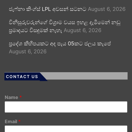
ජැෆ්නා කිංග්ස් LPL අවසන් සටනට
August 6, 2026
විනිසුරුවරුන්ගේ විශ්‍රාම වයස ඉහළ දැමීමෙන් නඩු
ප්‍රමාදයට විසඳුමක් නැහැ
August 6, 2026
ප්‍රදේශ කිහිපයකට අද පැය 05කට ජලය කැපේ
August 6, 2026
CONTACT US
Name
*
Email
*