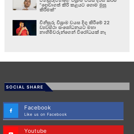
විනිසුරුවන්ගේ විශ්‍රාම වයස දීර්ඝ කිරීම
“දොවාගත් කිරි කළයට ගොම මුසු
කිරීමක්”
විනිසුරු විශ්‍රාම වයස දිගු කිරීමේ 22
ව්‍යවස්ථා සංශෝධනයට මහා
නාහිමිවරුන්ගෙන් විරෝධයක් නෑ
SOCIAL SHARE
Facebook
Like us on Facebook
Youtube