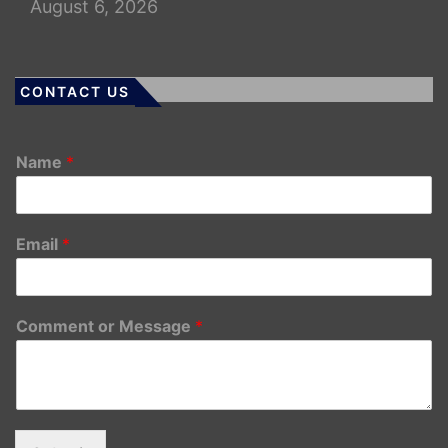
August 6, 2026
CONTACT US
Name
*
Email
*
Comment or Message
*