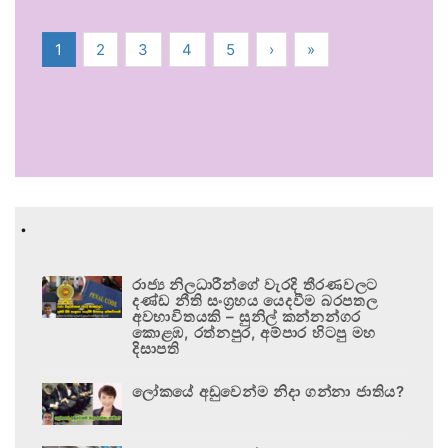
1
2
3
4
5
›
»
.
රාජ්‍ය නිලධාරීන්ගේ වැරදි තීරණවලට
දණ්ඩ නීති සංග්‍රහය යෙදවීම බරපතල
අවභාවිතයකි – සුනිල් කන්නන්ගර
කොළඹ, රත්නපුර, අම්පාර හිටපු මහ
දිසාපති
ලෝකයේ අඩුවෙන්ම නිදා ගන්නා ජාතිය?