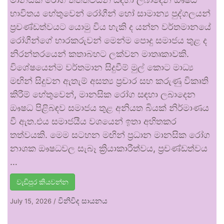
භාවිතය හේතුවෙන් රෝගීන් හෝ සාමාන්‍ය පුද්ගලයන්
ප්‍රචණ්ඩත්වයට යොමු විය හැකි ද යන්න වර්තමානයේ
රෝගීන්ගේ භාරකරුවන් මෙන්ම පොදු සමාජය තුළ ද
නිරන්තරයෙන් කතාබහට ලක්වන මාතෘකාවකි.
විශේෂයෙන්ම වර්තමාන සිදුවීම් මුල් කොට මාධ්‍ය
මඟින් සිදුවන ඇතැම් අසත්‍ය ප්‍රචාර සහ කරුණු විකෘති
කිරීම් හේතුවෙන්, මානසික රෝග සඳහා ලබාදෙන
ඖෂධ පිළිබඳව සමාජය තුළ අනියත බියක් නිර්මාණය
වී ඇත.එය සමාජයීය වශයෙන් ඉතා අහිතකර
තත්වයකි. මෙම සටහන මඟින් ප්‍රධාන මානසික රෝග
නාශක ඖෂධවල සැබෑ ක්‍රියාකාරීත්වය, ප්‍රචණ්ඩත්වය
…
වැඩිපුර කියවන්න
විනිවිද සායනය
July 15, 2026
/