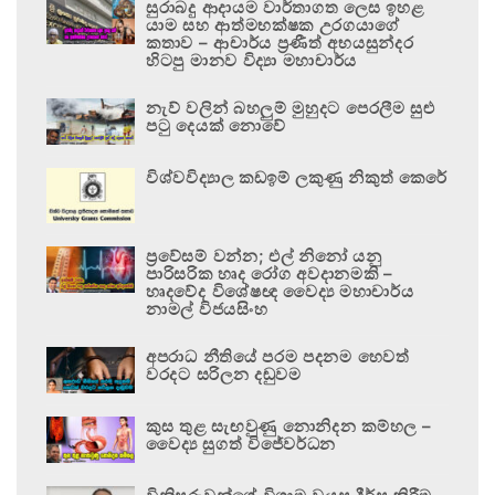
සුරාබදු ආදායම වාර්තාගත ලෙස ඉහළ
යාම සහ ආත්මභක්ෂක උරගයාගේ
කතාව – ආචාර්ය ප්‍රණීත් අභයසුන්දර
හිටපු මානව විද්‍යා මහාචාර්ය
නැව් වලින් බහලුම් මුහුදට පෙරලීම සුළු
පටු දෙයක් නොවේ
විශ්වවිද්‍යාල කඩඉම් ලකුණු නිකුත් කෙරේ
ප්‍රවේසම් වන්න; එල් නිනෝ යනු
පාරිසරික හෘද රෝග අවදානමකි –
හෘදවේද විශේෂඥ වෛද්‍ය මහාචාර්ය
නාමල් විජයසිංහ
අපරාධ නීතියේ පරම පදනම හෙවත්
වරදට සරිලන දඬුවම
කුස තුළ සැඟවුණු නොනිදන කම්හල –
වෛද්‍ය සුගත් විජේවර්ධන