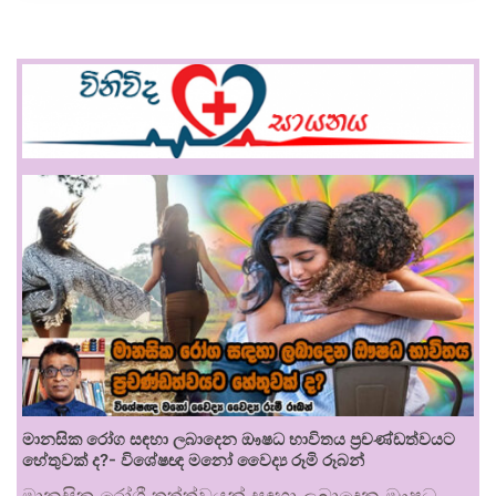
මානසික රෝග සඳහා ලබාදෙන ඖෂධ භාවිතය ප්‍රචණ්ඩත්වයට
හේතුවක් ද?- විශේෂඥ මනෝ වෛද්‍ය රූමි රූබන්
මානසික රෝගී තත්ත්වයන් සඳහා ලබාදෙන ඖෂධ