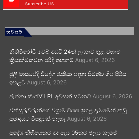
Subscribe US
නවතම
නීතිවිරෝධී වෙබ් අඩවි 24ක් ලංකාව තුළ වහාම
ක්‍රියාත්මකවන පරිදි තහනම්
August 6, 2026
ජූලි මාසයේදී විදේශ රැකියා සඳහා පිටත්ව ගිය පිරිස
ඉහළට
August 6, 2026
ජැෆ්නා කිංග්ස් LPL අවසන් සටනට
August 6, 2026
විනිසුරුවරුන්ගේ විශ්‍රාම වයස ඉහළ දැමීමෙන් නඩු
ප්‍රමාදයට විසඳුමක් නැහැ
August 6, 2026
ප්‍රදේශ කිහිපයකට අද පැය 05කට ජලය කැපේ