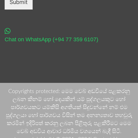
Submit
Chat on WhatsApp (+94 77 359 6107)
Copyrights protected: මෙම වෙබ් අඩවියේ පළකරනු
ලබන කිනම් හෝ දෙයකින් යම් පුද්ගලයකුට හෝ
පාර්ශවයකට යම්කිසි අගතියක් සිදුවන්නේ නම් එම
පුද්ගලයා හෝ පාර්ශවය විසින් තම අනන්‍යතාව තහවුරු
කරමින් ඉදිරිපත් කරනු ලබන පිළිතුරු පළකිරීමට මෙම
වෙබ් අඩවිය ආචාර ධර්මීය වශයෙන් බැඳී සිටී.