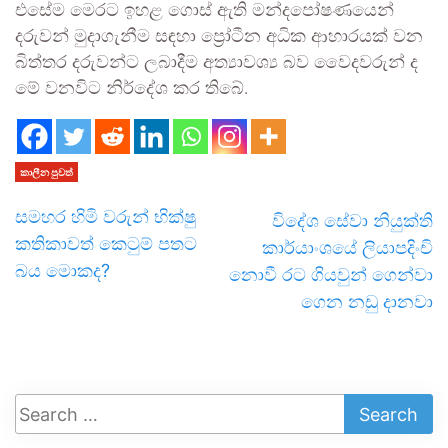
එසේම මෙරට ඉහළ ගොස් ඇති මන්දපෝෂණයෙන්
දරුවන් මුදාගැනීම සඳහා ප්‍රෝටීන අධික ආහාරයක් වන
බිත්තර දරුවන්ට ලබාදීම අත්‍යාවශ්‍ය බව වෛදවරුන් ද
මේ වනවිට නිර්දේශ කර තිබේ.
කාලීන පුවත්
සමහර හිමි වරුන් භික්ෂු
විදේශ සේවා නියුක්ති
කතිකාවත් කෙටුම් පතට
කාර්යාංශයේ ලියාපදිංචි
බය මොකද?
නොවී රට ගියවුන් ගෙන්වා
ගෙන නඩු දානවා