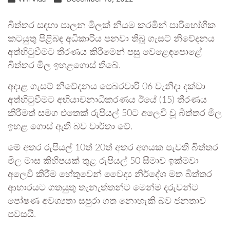
බිත්තර සඳහා පාලන මිලක් නියම කරමින් පාරිභෝගික
කටයුතු පිළිබඳ අධිකාරිය පනවා තිබූ ගැසට් නිවේදනය
අත්හිටුවීමට තීරණය කිරීමෙන් පසු වෙළෙඳපොළේ
බිත්තර මිල ඉහළගොස් තිබේ.
අදාළ ගැසට් නිවේදනය පෙබරවාරි 06 වැනිදා දක්වා
අත්හිටුවීමට අභියාචනාධිකරණය ඊයේ (15) තීරණය
කිරීමත් සමග එතෙක් රුපියල් 50ට අලෙවි වූ බිත්තර මිල
ඉහළ ගොස් ඇති බව වාර්තා වේ.
මේ අතර රුපියල් 10ත් 20ත් අතර අගයක පැවති බිත්තර
මිල මාස කිහිපයක් තුළ රුපියල් 50 සීමාව ඉක්මවා
අලෙවි කිරීම හේතුවෙන් වෛද්‍ය නිර්දේශ මත බිත්තර
ආහාරයට ගතයුතු තැනැත්තන්ට මෙන්ම දරුවන්ට
පෝෂණ අවශ්‍යතා සපුරා ගත නොහැකි බව ජනතාව
පවසයි.