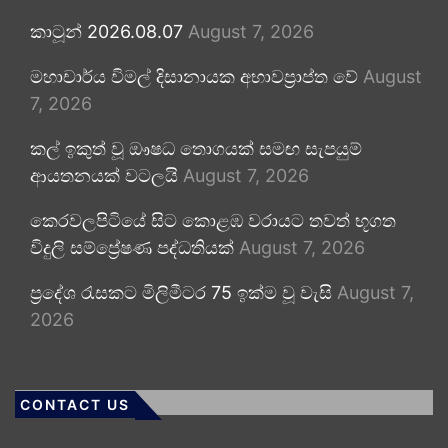
කාටූන් 2026.08.07
August 7, 2026
මහාචාර්ය විමල් දිසානායක අභාවප්‍රාප්ත වේ
August
7, 2026
කල් ඉකුත් වූ ඖෂධ තොගයක් සමඟ සැපයුම්
ආයතනයක් වටලයි
August 7, 2026
කෙරවලපිටියේ සිට කොළඹ වරායට තවත් භූගත
විදුලි සම්ප්‍රේෂණ පද්ධතියක්
August 7, 2026
ප්‍රදේශ රැසකට මිලිමීටර 75 ඉක්ම වූ වැසි
August 7,
2026
CONTACT US