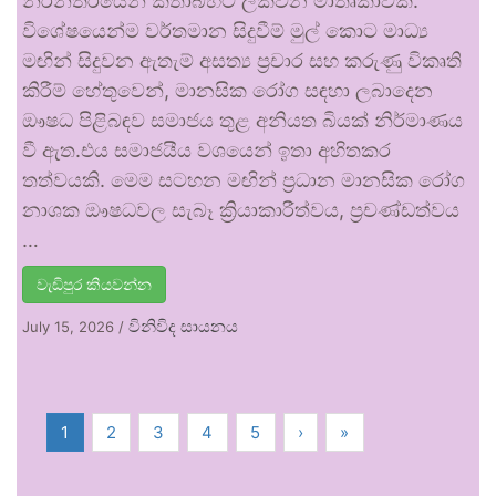
නිරන්තරයෙන් කතාබහට ලක්වන මාතෘකාවකි.
විශේෂයෙන්ම වර්තමාන සිදුවීම් මුල් කොට මාධ්‍ය
මඟින් සිදුවන ඇතැම් අසත්‍ය ප්‍රචාර සහ කරුණු විකෘති
කිරීම් හේතුවෙන්, මානසික රෝග සඳහා ලබාදෙන
ඖෂධ පිළිබඳව සමාජය තුළ අනියත බියක් නිර්මාණය
වී ඇත.එය සමාජයීය වශයෙන් ඉතා අහිතකර
තත්වයකි. මෙම සටහන මඟින් ප්‍රධාන මානසික රෝග
නාශක ඖෂධවල සැබෑ ක්‍රියාකාරීත්වය, ප්‍රචණ්ඩත්වය
…
වැඩිපුර කියවන්න
විනිවිද සායනය
July 15, 2026
/
1
2
3
4
5
›
»