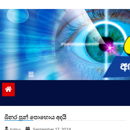
Skip
to
content
vinivida.lk
බිනර පුන් පොහොය අදයි
September 17, 2024
Editor