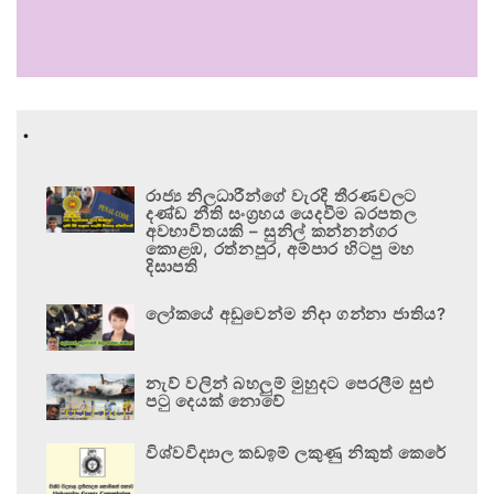
.
රාජ්‍ය නිලධාරීන්ගේ වැරදි තීරණවලට
දණ්ඩ නීති සංග්‍රහය යෙදවීම බරපතල
අවභාවිතයකි – සුනිල් කන්නන්ගර
කොළඹ, රත්නපුර, අම්පාර හිටපු මහ
දිසාපති
ලෝකයේ අඩුවෙන්ම නිදා ගන්නා ජාතිය?
නැව් වලින් බහලුම් මුහුදට පෙරලීම සුළු
පටු දෙයක් නොවේ
විශ්වවිද්‍යාල කඩඉම් ලකුණු නිකුත් කෙරේ