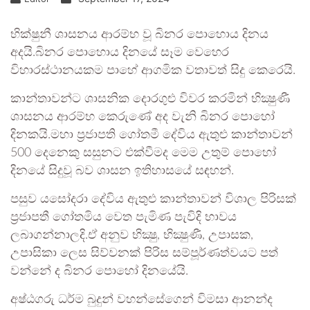
භික්ෂුනී ශාසනය ආරම්භ වූ බිනර පොහොය දිනය
අදයි.බිනර පොහොය දිනයේ සෑම වෙහෙර
විහාරස්ථානයකම පාහේ ආගමික වතාවත් සිදු කෙරෙයි.
කාන්තාවන්ට ශාසනික දොරගුළු විවර කරමින් භික්‍ෂුණී
ශාසනය ආරම්භ කෙරුණේ අද වැනි බිනර පොහෝ
දිනකයි.මහා ප්‍රජාපති ගෝතමී දේවිය ඇතුළු කාන්තාවන්
500 දෙනෙකු සසුනට එක්වීමද මෙම උතුම් පොහෝ
දිනයේ සිදුවූ බව ශාසන ඉතිහාසයේ සඳහන්.
පසුව යසෝදරා දේවිය ඇතුළු කාන්තාවන් විශාල පිරිසක්
ප්‍රජාපතී ගෝතමිය වෙත පැමිණ පැවිදි භාවය
ලබාගන්නාලදි.ඒ අනුව භික්‍ෂු, භික්‍ෂුණී, උපාසක,
උපාසිකා ලෙස සිව්වනක් පිරිස සම්පූර්ණත්වයට පත්
වන්නේ ද බිනර පොහෝ දිනයේයි.
අෂ්ඨගරු ධර්ම බුදුන් වහන්සේගෙන් විමසා ආනන්ද