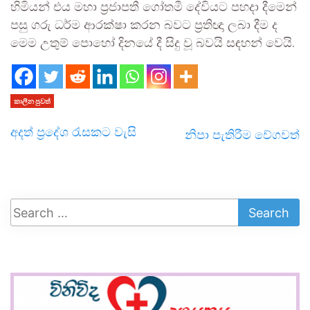
හිමියන් එය මහා ප්‍රජාපතී ගෝතමී දේවියට පහදා දීමෙන්
පසු ගරු ධර්ම ආරක්ෂා කරන බවට ප්‍රතිඥා ලබා දීම ද
මෙම උතුම් පොහෝ දිනයේ දී සිදු වූ බවයි සඳහන් වෙයි.
කාලීන පුවත්
අදත් ප්‍රදේශ රැසකට වැසි
නිපා පැතිරීම වේගවත්