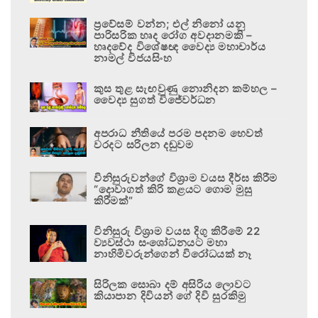
ප්‍රවේසම් වන්න; එල් නිනෝ යනු
පාරිසරික හෘද රෝග අවදානමකි –
හෘදවේද විශේෂඥ වෛද්‍ය මහාචාර්ය
නාමල් විජයසිංහ
කුස තුළ සැඟවුණු නොනිදන කම්හල –
වෛද්‍ය සුගත් විජේවර්ධන
අපරාධ නීතියේ පරම පදනම හෙවත්
වරදට සරිලන දඬුවම
විනිසුරුවන්ගේ විශ්‍රාම වයස දීර්ඝ කිරීම
“දොවාගත් කිරි කළයට ගොම මුසු
කිරීමක්”
විනිසුරු විශ්‍රාම වයස දිගු කිරීමේ 22
ව්‍යවස්ථා සංශෝධනයට මහා
නාහිමිවරුන්ගෙන් විරෝධයක් නෑ
සිරිලක සොබා දම් අසිරිය ලොවට
කියාපාන දිවියන් ගේ දිවි සුරකිමු