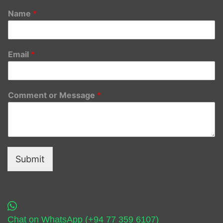
Name
*
Email
*
Comment or Message
*
Submit
Chat on WhatsApp (+94 77 359 6107)