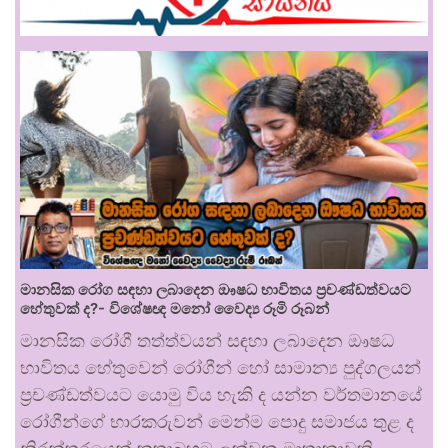
මානසික රෝග සඳහා ලබාදෙන ඖෂධ භාවිතය ප්‍රචණ්ඩත්වයට
හේතුවක් ද?- විශේෂඥ මනෝ වෛද්‍ය රූමි රූබන්
මානසික රෝගී තත්ත්වයන් සඳහා ලබාදෙන ඖෂධ
භාවිතය හේතුවෙන් රෝගීන් හෝ සාමාන්‍ය පුද්ගලයන්
ප්‍රචණ්ඩත්වයට යොමු විය හැකි ද යන්න වර්තමානයේ
රෝගීන්ගේ භාරකරුවන් මෙන්ම පොදු සමාජය තුළ ද