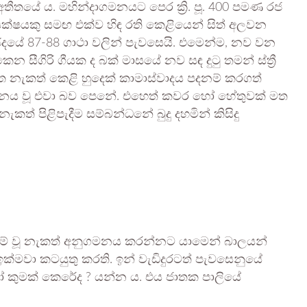
ීතයේ ය. මහින්දාගමනයට පෙර ක්‍රි. පූ. 400 පමණ රජ
ක්ෂයකු සමඟ එක්ව හිඳ රති කෙළියෙන් සිත් අලවන
දයේ 87-88 ගාථා වලින් පැවසෙයි. එමෙන්ම, නව වන
 සීගිරි ගීයක ද බක් මාසයේ නව සඳ දුටු තමන් ස්ත්‍රී
තීත නැකත් කෙළි හුදෙක් කාමාස්වාදය පදනම් කරගත්
ානය වූ එවා බව පෙනේ. එහෙත් කවර හෝ හේතුවක් මත
 නැකත් පිළිපැදීම සම්බන්ධනේ බුදු දහමින් කිසිදු
නම් වූ නැකත් අනුගමනය කරන්නට යාමෙන් බාලයන්
ඉක්මවා කටයුතු කරති. ඉන් වැඩිදුරටත් පැවසෙනුයේ
වෝ කුමක් කෙරේද ? යන්න ය. එය ජාතක පාලියේ