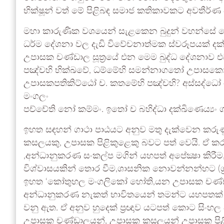
භික්ෂූන් වත් මේ පිළිබඳ සමාජ කතිකාවකට අවතීර්ණ 
මහා කාරුණික වශයෙන් සැළකෙන බුදුන් වහන්සේ
ධර්ම දේශනා වල දැඩි විවේචනාත්මක ස්වරූපයක් ද
උපාසක චණ්ඩාල සූත්‍රයේ එන මෙම බුද්ධ දේශනාව එව
පඤ්චහි භික්ඛවේ, ධම්මේහි සමන්නාගතෝ උපා
උපාසකපතිකිට්ඨෝ ච. කතමේහි පඤ්චහි? අස්සද්ධෝ
මංගලං
පච්චේති නෝ කම්මං. ඉතෝ ච බහිද්ධා දක්ඛිණෙය්‍යං 
ඉහත සඳහන් ගාථා පාඨයට අනුව මතු දැක්වෙන කරු
කසලයකු, උපාසක පිළිකුළෙකු බවට පත් වෙයි. ඒ කර
,අන්ධානුකරණ සංකල්ප මගින් යහපත් අපේක්‍ෂා කිරී
විශ්වාසයකින් තොර වීම,ශාසනික නොවන්නන්හට (ශ්‍රද්
ඉහත ‘කෝතුහල මංගලිකෝ හෝති,යන උපාසක චණ්ඩල නි
අන්ධානුකරණ නැකත් භාවිතයෙන් තමන්ට යහපතක් 
වනු ඇත. ඒ අනුව හුදෙක් ප්‍රඥාව යටපත් කොට සිංහල අ
උපාසක චණ්ඩාලයන්, උපාසක කසලයන් උපාසක පිළික