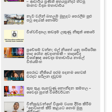
– ආචාර්ය ප්‍රණීත් අභයසුන්දර හිටපු
මානව විද්‍යා මහාචාර්ය
නැව් වලින් බහලුම් මුහුදට පෙරලීම සුළු
පටු දෙයක් නොවේ
විශ්වවිද්‍යාල කඩඉම් ලකුණු නිකුත් කෙරේ
ප්‍රවේසම් වන්න; එල් නිනෝ යනු පාරිසරික
හෘද රෝග අවදානමකි – හෘදවේද
විශේෂඥ වෛද්‍ය මහාචාර්ය නාමල්
විජයසිංහ
අපරාධ නීතියේ පරම පදනම හෙවත්
වරදට සරිලන දඬුවම
කුස තුළ සැඟවුණු නොනිදන කම්හල –
වෛද්‍ය සුගත් විජේවර්ධන
විනිසුරුවන්ගේ විශ්‍රාම වයස දීර්ඝ කිරීම
“දොවාගත් කිරි කළයට ගොම මුසු
කිරීමක්”