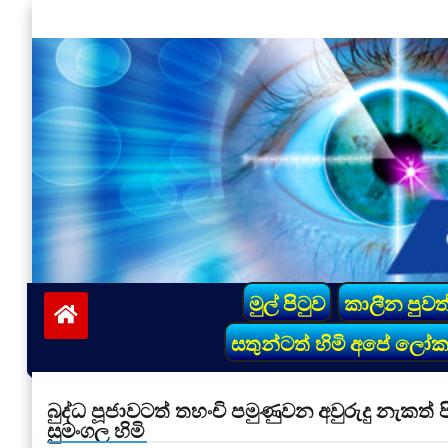
Skip
to
content
vinivida.lk
මුල් පිටුව
කාලීන පුවත
සතුන්ටත් හිමි අපේ ලෝ
බුද්ධ පූජාවටත් තහංචි පමුණුවන අවුරුදු නැක
සුමංගල හිමි