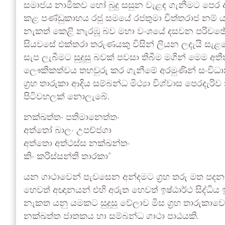
සමාජය නාමිකව හෝ බුදු සසුන වැළඳ ගැනීමට පෙර අත
කළ පණ්ඩුකාභය රජු සමයේ රජතුමා චිත්තරාජ නම් ය
නැකත් කෙළි නැරඹූ බව මහා වංශයේ දසවන පරිචඡේ
සියවසේ එක්තරා තරුණයකු විසින් ලියන ලදැයි සැළකෙන
සැප ලැබීමට සුදුසු බවක් පවසා තිබීම මගින් මෙම අ
ලෞකිකත්වය තහවුරු කර ගැනීමේ අරමුණින් සංවිධ
ග්‍රහ තාරුකා ආදිය සම්බන්ධ මිථ්‍යා විශ්වාස පෙරදැරිව
පිටිවහලක් නොලැබේ.
නක්ඛත්තං පතිමානෙත්තං
අත්තෝ බාලං උපච්ජගා
අත්තො අත්ථස්ස නක්ඛන්තං
කිං කරිස්සන්ති තාරකා”
යන ගාථාවෙන් පැවසෙන අන්දමට ග්‍රහ තරු මත පද
හෙවත් අඥානයන් එහි අරුත හෙවත් ඉෂ්ඨාර්ථ සිද්ධිය 
නැකත යනු යමකට සුදුසු වේලාව මිස ග්‍රහ තාරුකා
නක්ඛත්ත ජාතකය හා සම්බන්ධ ගාථා පාඨයකි.