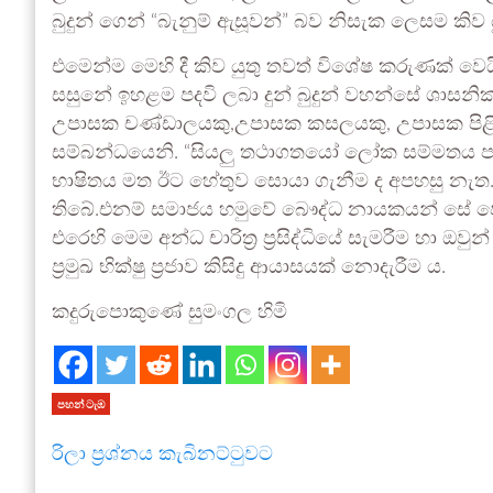
බුදුන් ගෙන් “බැනුම් ඇසූවන්” බව නිසැක ලෙසම කිව ය
එමෙන්ම මෙහි දී කිව යුතු තවත් විශේෂ කරුණක් වෙ
සසුනේ ඉහළම පදවි ලබා දුන් බුදුන් වහන්සේ ශාසන
උපාසක චණ්ඩාලයකු,උපාසක කසලයකු, උපාසක පිළි
සම්බන්ධයෙනි. “සියලු තථාගතයෝ ලෝක සම්මතය පදන
භාෂිතය මත ඊට හේතුව සොයා ගැනීම ද අපහසු නැත. එ
තිබේ.එනම් සමාජය හමුවේ බෞද්ධ නායකයන් සේ පෙනී
එරෙහි මෙම අන්ධ චාරිත්‍ර ප්‍රසිද්ධියේ සැමරීම හා 
ප්‍රමුඛ භික්ෂු ප්‍රජාව කිසිදු ආයාසයක් නොදැරීම ය.
කදුරුපොකුණේ සුමංගල හිමි
පහන් ටැඹ
රිලා ප්‍රශ්නය කැබිනට්ටුවට