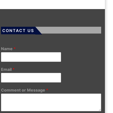
CONTACT US
Name
*
Email
*
Comment or Message
*