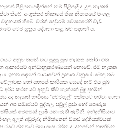
කත් පිළිනොපදින්නේ නම් පිළිපැදිය යුතු නැකත්
ක්වා තිබේ. අංගුත්තර නිකායේ තික නිපාතයේ මංගල
විග්‍රහයක් තිබේ. වරක් දෙව්රම් වෙහෙරෙහි වැඩ
ාවේ මෙම සූත්‍රය දේශනා කළ බව සඳහන් ය.
්ගයට අනුව තමන් හට සුදුසු සුබ නැකත තෝරා ගත
ිපදින ආකාරයට අන්ධානුකරණයෙන් නොවේ. එම නැකත
තු ය. ඉහත සඳහන් ගාථාවෙන් ප්‍රකාශ වනුයේ යමකු තම
කවර වේලාවක හෝ යහපත් කාරියක යෙදේ නම් එය සුබ
 අර්ථ කථනයට අනුව කිව හැක්කේ බුදු දහමින්
ය අද නැකත් භාවිතය “අවමඟුල්” පක්ෂයට හරවා ගෙන
් අප සමාජයට පුද්ගල, පවුල් ප්‍රජා හෝ පෞරුෂ
ක්ෂියක් මෙතෙක් ලැබී නොමැති බැවිනි. ඉන්දුනීසියාව
හල අලුත් අවුරුද්ද නිමිත්තෙන් ව්‍යාජ දේශීයත්වයක්
 අප රටේ ජනතාව මහා සංඝ රත්නය යනුවෙන් හඳුන්වන