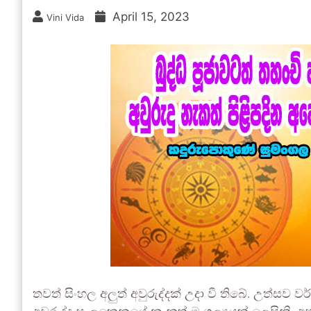
April 15, 2023
Vini Vida
තවත් සිංහල අලුත් අවුරුද්දක් උදා වී තිබේ. උත්සව