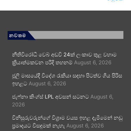
නවතම
නීතිවිරෝධී වෙබ් අඩවි 24ක් ලංකාව තුළ වහාම
ක්‍රියාත්මකවන පරිදි තහනම්
August 6, 2026
ජූලි මාසයේදී විදේශ රැකියා සඳහා පිටත්ව ගිය පිරිස
ඉහළට
August 6, 2026
ජැෆ්නා කිංග්ස් LPL අවසන් සටනට
August 6,
2026
විනිසුරුවරුන්ගේ විශ්‍රාම වයස ඉහළ දැමීමෙන් නඩු
ප්‍රමාදයට විසඳුමක් නැහැ
August 6, 2026