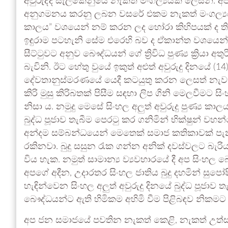
අවුරුද්ද සැලකෙනුයේ නැකත් මංගල්‍යයක් ලෙසිනි. අ
අනුගමනය කරනු ලබන වසරේ එකම නැකත් මංගල්‍යය ද මෙ
කාලය” වශයෙන් නම් කරන ලද හෝරා කිහිපයක් ද තිබ
ඉඳුරාම පටහැනි සේම එරෙහි බව ද ඒකාන්ත වශයෙන් ම 
සීට්ටුවට අනුව බෞද්ධයන් ගේ ත්‍රිවිධ පුණ්‍ය ක්‍රියා 
බැවිනි. ඊට හේතු වුයේ ඉකුත් අළුත් අවුරුදු දිනයේ (1
දේවතානුස්මරණයේ යෙදී කටයුතු කරන ලෙසත් නැවත ආ
කිරි මුසු කිරිබතක් පිසීම සඳහා ලිප ගිනි මෙලවීමට ස
නිසා ය. නමුදු මෙසේ සිංහල අලුත් අවුරුදු පුණ්‍ය 
බුද්ධ පූජාව තැබීම පෙරටු කර ගනිමින් භික්ෂුන් වහ
අන්දම සම්බන්ධයෙන් මෙතෙක් සමාජ කතිකාවක් පැන 
රකිනවා. බුදු සසුන රැක ගන්න අනික් දවස්වලට බැර
විය හැක. නමුත් සාමාන්‍ය ව්‍යවහාරයේ දී අප සිං
අපගේ අදීන, උදාරතර සිංහල ජාතිය බුදු දහමින් සුපෝෂ
හැඳින්වෙන සිංහල අලුත් අවුරුදු දිනයේ බුද්ධ පූජාව 
බෞද්ධයන්ට ඇති හිමිකම අහිමි වීම පිළිබඳව නිකම
අප ජන සමාජයේ පවතින නැකත් කෙළි, නැකත් උත්සව