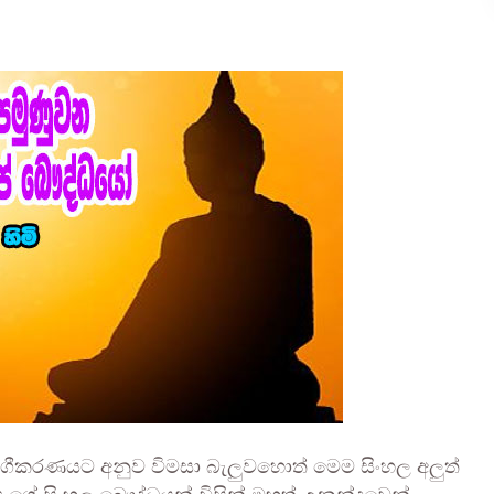
 වර්ගීකරණයට අනුව විමසා බැලුවහොත් මෙම සිංහල අලුත්