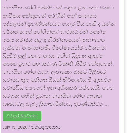
මානසික රෝගී තත්ත්වයන් සඳහා ලබාදෙන ඖෂධ
භාවිතය හේතුවෙන් රෝගීන් හෝ සාමාන්‍ය
පුද්ගලයන් ප්‍රචණ්ඩත්වයට යොමු විය හැකි ද යන්න
වර්තමානයේ රෝගීන්ගේ භාරකරුවන් මෙන්ම
පොදු සමාජය තුළ ද නිරන්තරයෙන් කතාබහට
ලක්වන මාතෘකාවකි. විශේෂයෙන්ම වර්තමාන
සිදුවීම් මුල් කොට මාධ්‍ය මඟින් සිදුවන ඇතැම්
අසත්‍ය ප්‍රචාර සහ කරුණු විකෘති කිරීම් හේතුවෙන්,
මානසික රෝග සඳහා ලබාදෙන ඖෂධ පිළිබඳව
සමාජය තුළ අනියත බියක් නිර්මාණය වී ඇත.එය
සමාජයීය වශයෙන් ඉතා අහිතකර තත්වයකි. මෙම
සටහන මඟින් ප්‍රධාන මානසික රෝග නාශක
ඖෂධවල සැබෑ ක්‍රියාකාරීත්වය, ප්‍රචණ්ඩත්වය …
වැඩිපුර කියවන්න
විනිවිද සායනය
July 15, 2026
/