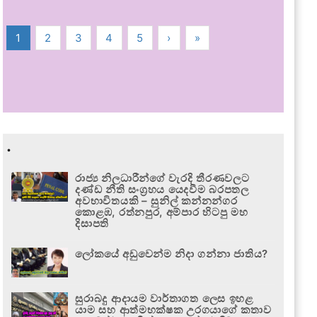
1
2
3
4
5
›
»
.
රාජ්‍ය නිලධාරීන්ගේ වැරදි තීරණවලට
දණ්ඩ නීති සංග්‍රහය යෙදවීම බරපතල
අවභාවිතයකි – සුනිල් කන්නන්ගර
කොළඹ, රත්නපුර, අම්පාර හිටපු මහ
දිසාපති
ලෝකයේ අඩුවෙන්ම නිදා ගන්නා ජාතිය?
සුරාබදු ආදායම වාර්තාගත ලෙස ඉහළ
යාම සහ ආත්මභක්ෂක උරගයාගේ කතාව