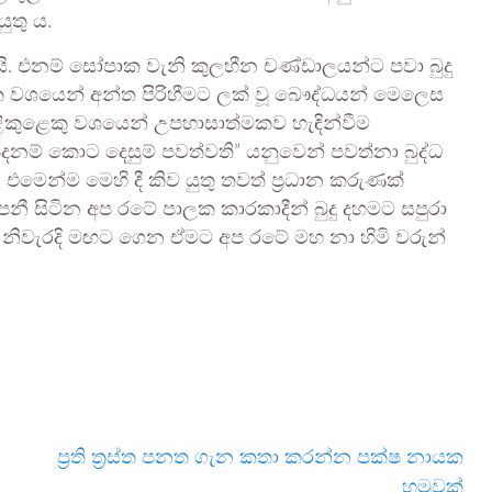
ුතු ය.
යි. එනම් සෝපාක වැනි කුලහීන චණ්ඩාලයන්ට පවා බුදු
ික වශයෙන් අන්ත පිරිහීමට ලක් වූ බෞද්ධයන් මෙලෙස
කුළෙකු වශයෙන් උපහාසාත්මකව හැඳින්වීම
ම් කොට දෙසුම් පවත්වති” යනුවෙන් පවත්නා බුද්ධ
මෙන්ම මෙහි දී කිව යුතු තවත් ප්‍රධාන කරුණක්
 සිටින අප රටේ පාලක කාරකාදීන් බුදු දහමට සපුරා
ඔවුන් නිවැරදි මඟට ගෙන ඒමට අප රටේ මහ නා හිමි වරුන්
ප්‍රති ත්‍රස්ත පනත ගැන කතා කරන්න පක්ෂ නායක
හමුවක්