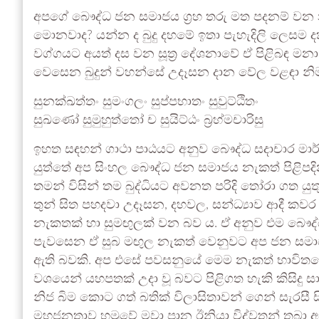
අපගේ බෞද්ධ ජන සමාජය ග්‍රහ තරු මත පදනම් වන නැ
මොනවාද? යන්න ද බුදු දහමේ ඉතා පැහැදිලි ලෙසම ද
වග්ගයට අයත් දස වන සූත්‍ර දේශනාවේ ඒ පිළිබඳ මනා 
වෙසෙන බුදුන් වහන්සේ උදෑසන දාන වේල වළඳා නිම
සුනක්ඛත්තං සුමංගලං සුප්පභාතං සුවුට්ඨිතං
සුඛණෝ සුමුහුත්තෝ ච සුයිට්ඨං බ්‍රහ්මචාරිසු
ඉහත සඳහන් ගාථා පාඨයට අනුව බෞද්ධ සදාචාර මාර
යුත්තේ අප සිංහල බෞද්ධ ජන සමාජය නැකත් පිළ
තමන් විසින් තම බුද්ධියට අවනත පරිදි තෝරා ගත යු
තුන් සිත පහදවා උදෑසන, දහවල, සන්ධ්‍යාව ආදී 
නැකතක් හා සුමඟුලක් වන බව ය. ඒ අනුව එම බෞද්ධ
පැවසෙන ඒ සුබ මඟුල නැකත් වෙනුවට අප ජන සමාජ
ඇති බවකි. අප එසේ පවසනුයේ මෙම නැකත් භාවිතයෙන
වශයෙන් යහපතක් උදා වූ බවට පිළිගත හැකි කිසිදු සා
නිජ බිම කොට ගත් බතික් විලාසිතාවන් ගෙන් සැරසී සිං
මහජනතාව හමුවේ මවා පාන ඊනියා විද්වතුන් තබා