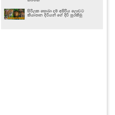
සිරිලක සොබා දම් අසිරිය ලොවට
කියාපාන දිවියන් ගේ දිවි සුරකිමු