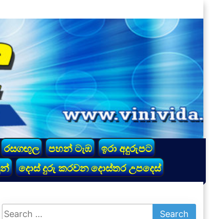
රසගඟුල
පහන් ටැඹ
ඉරා අදුරුපට
න්
දොස් දුරු කරවන දොස්තර උපදෙස්