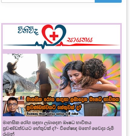
මානසික රෝග සඳහා ලබාදෙන ඖෂධ භාවිතය
ප්‍රචණ්ඩත්වයට හේතුවක් ද?- විශේෂඥ මනෝ වෛද්‍ය රූමි
රූබන්