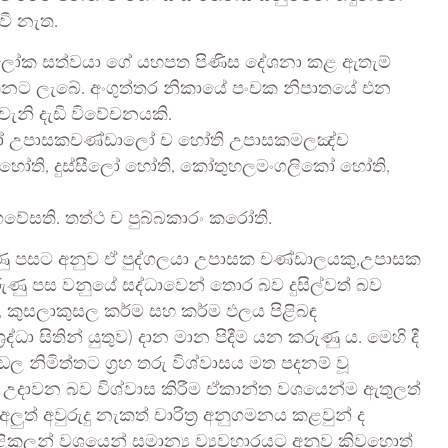
වී නැත.
 ලෝක සත්වයා ගේ යහපත පිණිස දේශනා කළ ඇතැම්
ක්නට ලැබේ. අංගුත්තර නිකායේ පංචක නිපාතයේ එන
ැනි දැඩි විවේචනයකි.
සකෝ උපාසකචණ්ඩාලෝ ච හෝති උපාසකමලඤ්ච
 හෝති, දුස්සීලෝ හෝති, කෝතුහලමංගලිකෝ හෝති,
ගවේසති. තත්ථ ච පුබ්බකාරං කරෝති.
ණු පසට අනුව ඒ පුද්ගලයා උපාසක චණ්ඩාලයකු,උපාසක
ුණු පස වනුයේ සද්ධාවෙන් තොර බව දුසිල්වත් බව
ම, කුසලාකුසල කර්ම සහ කර්ම ඵලය පිළිබඳ
ධා සිතින් යුතුව) දාන මාන පිදීම යන කරුණු ය. මෙහි දී
මිත්තට ග්‍රහ තරු විශ්වාසය මත පදනම් වූ
උදාවන බව විශ්වාස කිරීම ඒකාන්ත වශයෙන්ම ඇතුලත්
ලුත් අවුරුදු නැකත් චාරිත්‍ර අනුගමනය කළවුන් ද
ුලන් වශයෙන් සමාන්‍ය ව්‍යවහාරයට අනුව කිවහොත්