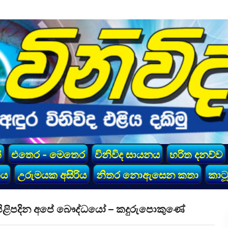
්
එතෙර - මෙතෙර
විනිවිද සායනය
හරිත දනව්ව
කය
උරුමයක අසිරිය
නිතර නොඇසෙන කතා
කාටූ
ත් පිළිපදින අපේ බෞද්ධයෝ – කදුරුපොකුණේ