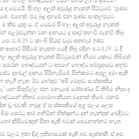
ප ගේ සිංහල බෞද්ධයන් විසින් මහත් උනන්දුවෙන්
යයි. සිංහල අලුත් අවුරුදු නැකත් සීට්ටුවේ “පුණ්‍ය
ේ. එහෙත්, එය බුදු දහමේ එන පුණ්‍ය සංකල්පයට
කිව යුතු ය. ඒ මෙවර සිංහල අලුත් අවුරුදු නැකත්
අතුරින් පළමුවැන්න වන දානයට ද සෘජු තහංචි පැනවී තිබූ
4) පෙ. ව.8.35 ට කා බී සියළු වැඩ අතහැර ඉෂ්ඨ
හාර පිසීමේ නැකත යෙදී තිබූ එදින ප.ව3.29. ට දී
ිංහල අලුත් අවුරුදු නැකත් සීට්ටුවෙන් නියම කොට තිබීමත්
කාලය සමරන බෞද්ධයන් ට අපගේ බෞද්ධ සම්ප්‍රදායට අනුව
න්සේට දහවල් දානය පිරිනැමීමේ පින්කමට අගුලු දමා ඇති
නැගී නැත. ඊට හේතුව “අපි මෙදාට සංස්කෘතිය
ියැ” යන සිතුවිල්ල ජන මනැසේ රෝපණය වී තිබීම නිසා ද
හල බෞද්ධයන් නිතර මොරගා කියන වදනක් තිබේ. එනම්
ිත වූ බවකි. නමුදු ඒ සංස්කෘතියේ අග්‍ර ඵලය ලෙස
තැබීම පෙරටු කර ගනිමින් භික්ෂුන්ට දන් හැන්දක් බෙදීමට
ට හෝ කිසිවෙකුත් සිතා ඇති බවක් පෙනෙන්නට නැත.
 වලට ඉතා දිගු ඉතිහාසයක් ඇති බව ඇත්තකි. ඒ අප