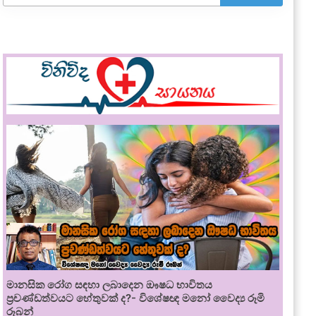
මානසික රෝග සඳහා ලබාදෙන ඖෂධ භාවිතය
ප්‍රචණ්ඩත්වයට හේතුවක් ද?- විශේෂඥ මනෝ වෛද්‍ය රූමි
රූබන්