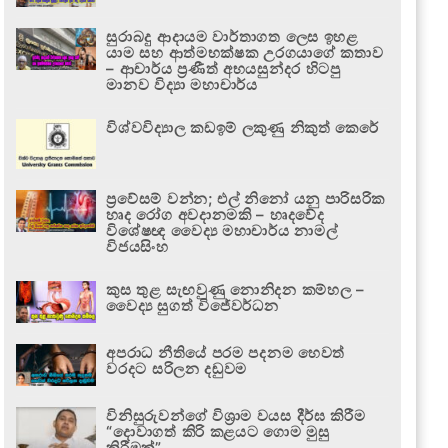
සුරාබදු ආදායම වාර්තාගත ලෙස ඉහළ
යාම සහ ආත්මභක්ෂක උරගයාගේ කතාව
– ආචාර්ය ප්‍රණීත් අභයසුන්දර හිටපු
මානව විද්‍යා මහාචාර්ය
විශ්වවිද්‍යාල කඩඉම් ලකුණු නිකුත් කෙරේ
ප්‍රවේසම් වන්න; එල් නිනෝ යනු පාරිසරික
හෘද රෝග අවදානමකි – හෘදවේද
විශේෂඥ වෛද්‍ය මහාචාර්ය නාමල්
විජයසිංහ
කුස තුළ සැඟවුණු නොනිදන කම්හල –
වෛද්‍ය සුගත් විජේවර්ධන
අපරාධ නීතියේ පරම පදනම හෙවත්
වරදට සරිලන දඬුවම
විනිසුරුවන්ගේ විශ්‍රාම වයස දීර්ඝ කිරීම
“දොවාගත් කිරි කළයට ගොම මුසු
කිරීමක්”