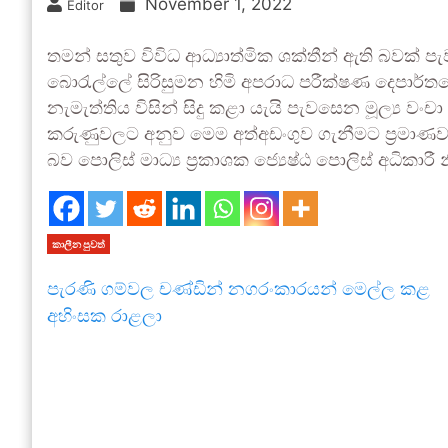
November 1, 2022
Editor
තමන් සතුව විවිධ ආධ්‍යාත්මික ශක්තීන් ඇති බවක්
බොරැල්ලේ සිරිසුමන හිමි අපරාධ පරීක්ෂණ දෙපාර්තමේ
නැමැත්තිය විසින් සිදු කළා යැයි පැවසෙන මූල්‍ය ව
කරුණුවලට අනුව මෙම අත්අඩංගුව ගැනීමට ප්‍රමාණවත
බව පොලිස් මාධ්‍ය ප්‍රකාශක ජ්‍යෙෂ්ඨ පොලිස් අධිකාරී
කාලීන පුවත්
පැරණි ගම්වල චණ්ඩින් නගරංකාරයන් මෙල්ල කළ
අහිංසක රාළලා