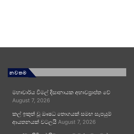
නවතම
මහාචාර්ය විමල් දිසානායක අභාවප්‍රාප්ත වේ
August 7, 2026
කල් ඉකුත් වූ ඖෂධ තොගයක් සමඟ සැපයුම්
ආයතනයක් වටලයි
August 7, 2026