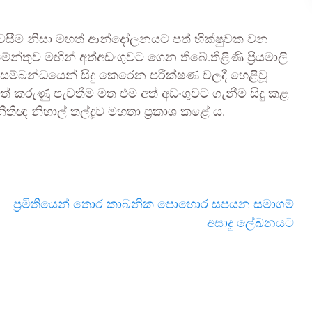
 පැවසීම නිසා මහත් ආන්දෝලනයට පත් භික්ෂුවක වන
න්තුව මඟින් අත්අඩංගුවට ගෙන තිබේ.තිළිණි ප්‍රියමාලි
ංචා සම්බන්ධයෙන් සිදු කෙරෙන පරීක්ෂණ වලදී හෙළිවූ
් කරුණු පැවතීම මත එම අත් අඩංගුවට ගැනීම සිදු කළ
 නීතිඥ නිහාල් තල්දූව මහතා ප්‍රකාශ කළේ ය.
ප්‍රමිතියෙන් තොර කාබනික පොහොර සපයන සමාගම්
අසාදු ලේඛනයට