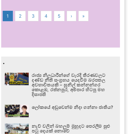
1
2
3
4
5
›
»
.
රාජ්‍ය නිලධාරීන්ගේ වැරදි තීරණවලට
දණ්ඩ නීති සංග්‍රහය යෙදවීම බරපතල
අවභාවිතයකි – සුනිල් කන්නන්ගර
කොළඹ, රත්නපුර, අම්පාර හිටපු මහ
දිසාපති
ලෝකයේ අඩුවෙන්ම නිදා ගන්නා ජාතිය?
නැව් වලින් බහලුම් මුහුදට පෙරලීම සුළු
පටු දෙයක් නොවේ