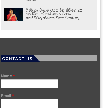
විනිසුරු විශ්‍රාම වයස දිගු කිරීමේ 22
ව්‍යවස්ථා සංශෝධනයට මහා
නාහිමිවරුන්ගෙන් විරෝධයක් නෑ
CONTACT US
Name
*
Email
*