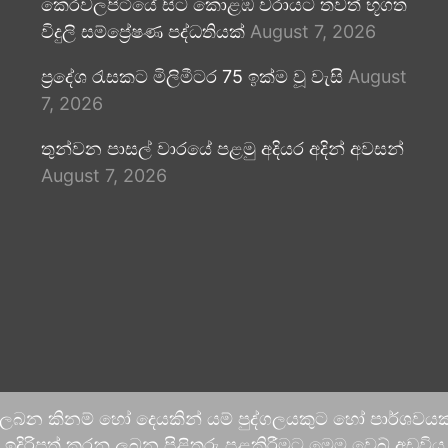
කෙරවලපිටියේ සිට කොළඹ වරායට තවත් භූගත
විදුලි සම්ප්‍රේෂණ පද්ධතියක්
August 7, 2026
ප්‍රදේශ රැසකට මිලිමීටර 75 ඉක්ම වූ වැසි
August
7, 2026
තුන්වන පාසල් වාරයේ පළමු අදියර අදින් අවසන්
August 7, 2026
 ලබන කිනම් හෝ දෙයකින් යම් පුද්ගලයකුට හෝ පාර්ශවයකට
දිරිපත් කරනු ලබන පිළිතුරු පළකිරීමට මෙම වෙබ් අඩවිය ආච