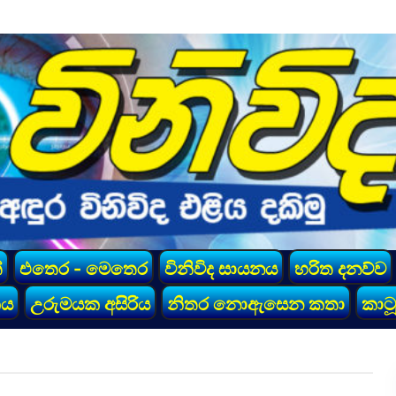
්
එතෙර - මෙතෙර
විනිවිද සායනය
හරිත දනව්ව
කය
උරුමයක අසිරිය
නිතර නොඇසෙන කතා
කාටූ