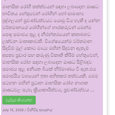
මානසික රෝගී තත්ත්වයන් සඳහා ලබාදෙන ඖෂධ
භාවිතය හේතුවෙන් රෝගීන් හෝ සාමාන්‍ය
පුද්ගලයන් ප්‍රචණ්ඩත්වයට යොමු විය හැකි ද යන්න
වර්තමානයේ රෝගීන්ගේ භාරකරුවන් මෙන්ම
පොදු සමාජය තුළ ද නිරන්තරයෙන් කතාබහට
ලක්වන මාතෘකාවකි. විශේෂයෙන්ම වර්තමාන
සිදුවීම් මුල් කොට මාධ්‍ය මඟින් සිදුවන ඇතැම්
අසත්‍ය ප්‍රචාර සහ කරුණු විකෘති කිරීම් හේතුවෙන්,
මානසික රෝග සඳහා ලබාදෙන ඖෂධ පිළිබඳව
සමාජය තුළ අනියත බියක් නිර්මාණය වී ඇත.එය
සමාජයීය වශයෙන් ඉතා අහිතකර තත්වයකි. මෙම
සටහන මඟින් ප්‍රධාන මානසික රෝග නාශක
ඖෂධවල සැබෑ ක්‍රියාකාරීත්වය, ප්‍රචණ්ඩත්වය …
වැඩිපුර කියවන්න
විනිවිද සායනය
July 15, 2026
/