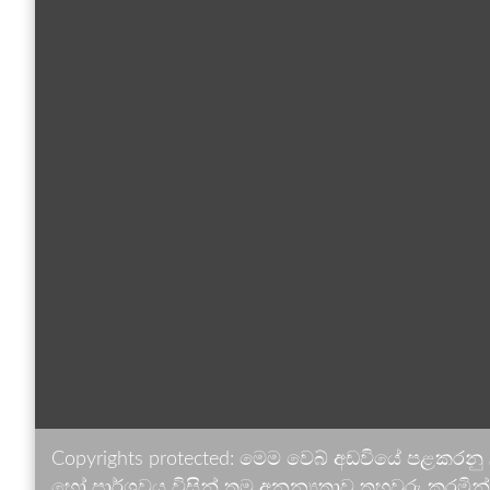
Copyrights protected: මෙම වෙබ් අඩවියේ පළකරනු
හෝ පාර්ශවය විසින් තම අනන්‍යතාව තහවුරු කරමින් ඉ