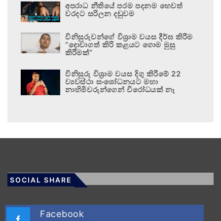
අපරාධ නීතියේ පරම පදනම හෙවත්
වරදට සරිලන දඬුවම
විනිසුරුවන්ගේ විශ්‍රාම වයස දීර්ඝ කිරීම
“දොවාගත් කිරි කළයට ගොම මුසු
කිරීමක්”
විනිසුරු විශ්‍රාම වයස දිගු කිරීමේ 22
ව්‍යවස්ථා සංශෝධනයට මහා
නාහිමිවරුන්ගෙන් විරෝධයක් නෑ
SOCIAL SHARE
Facebook