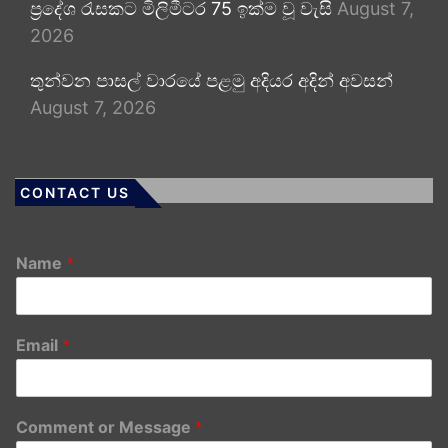
ප්‍රදේශ රැසකට මිලිමීටර 75 ඉක්ම වූ වැසි
August 7,
2026
තුන්වන පාසල් වාරයේ පළමු අදියර අදින් අවසන්
August 7, 2026
CONTACT US
Name
*
Email
*
Comment or Message
*