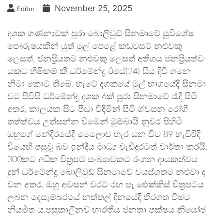
November 25, 2025
Editor
දශක ගණ­නා­වක් පුරා බොලි­වුඩ් සින­මාවේ සුවිශේෂ
පෞරුෂයකින් යුත් මුල් පෙළේ කඩ­ව­සම් නළුවකු
ලෙසත්, ජන­ප්‍රි­ය­තම නළුවකු ලෙසත් අති­ශය ජන­ප්‍රි­ය­ත්ව­
ය­කට හිමි­කම් කී ධර්මේන්ද්‍ර ඊයේ(24) සිය දිවි ගමන
නිමා කොට තිබේ. හැටේ දශ­කයේ මුල් භාග­යේදී සින­මා­
වට පිවිසි ධර්මේන්ද්‍ර දශක 6ක් පුරා සින­මාවේ රැඳී සිටි
අතර, කාල­යක සිට පීඩා විඳි­මින් සිටි ශ්වසන රෝගී
තත්ත්වය උත්සන්න වීමෙන් මුම්බායි නුවර පිහිටි
ඔහුගේ මන්දි­ර­යේදී මෙලොව හැර යන විට 89 හැවි­රිදි
වියෙහි පසුවූ බව ඉන්දීය මාධ්‍ය වැඩි­දු­ර­ටත් වාර්තා කරයි.
300කට අධික චිත්‍ර­පට සංඛ්‍යා­ව­කට රංගන දාය­ක­ත්වය
දුන් ධර්මේන්ද්‍ර බොලි­වුඩ් සින­මාවේ වය­ස්ග­තම නළුවා ද
වන අතර, ඔහු අව­සන් වරට රඟ පෑ ඓක්කිස් චිත්‍ර­ප­ටය
ලබන දෙසැ­ම්බ­රයේ නත්තල් දින­යේදී තිර­ගත වීමට
නිය­මිත ය.පසු­කා­ලී­නව භාර­තීය ජනතා පක්ෂය නියෝ­ජ­