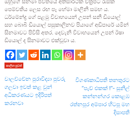
ඔහුගේ සිනමා ජිවි­තයේ අති­සා­ර්ථක චිත්‍ර­පට රැසක
පෙම්ව­තිය ලෙස රඟ පෑ හේමා මාලිනි සම­ඟ ය.
ධර්මේන්ද්‍ර ගේ පළමු විවා­හ­යෙන් උපන් සනී ඩියොල්
සහ බොබි ඩියොල් පසු­කා­ලි­නව පියාගේ අඩි­පාරේ යමින්
සින­මා­වට පිවිසි අතර, දෙවැනි විවා­හ­යෙන් උපන් ඊෂා
ඩියොල් ද සින­මා­වට එක්වූ­වා ය.
කාලීන පුවත්
වාලච්චේන පුරාවිද්‍යා පුවරු
විගණකාධිපති තනතුරට
ගලවා ඉවත් කළ වුන්
“පැච් එකක් !”- සුනිල්
අධිකරණයට ඉදිරිපත්
කන්නන්ගර කොළඹ
කරනවා
රත්නපුර අම්පාර හිටපු මහ
දිසාපති