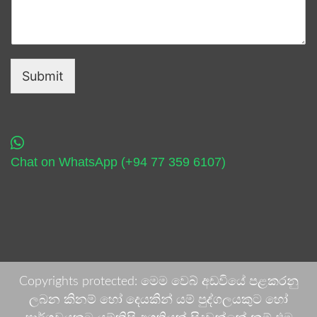
Submit
Chat on WhatsApp (+94 77 359 6107)
Copyrights protected: මෙම වෙබ් අඩවියේ පළකරනු
ලබන කිනම් හෝ දෙයකින් යම් පුද්ගලයකුට හෝ