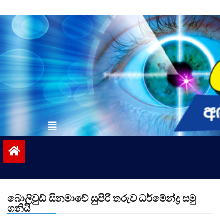
Skip
to
content
vinivida.lk
බොලි­වුඩ් සින­මාවේ සුපිරි තරුව ධර්මේන්ද්‍ර සමු
ගනියි