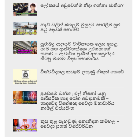
ලෝකයේ අඩුවෙන්ම නිදා ගන්නා ජාතිය?
නැව් වලින් බහලුම් මුහුදට පෙරලීම සුළු
පටු දෙයක් නොවේ
සුරාබදු ආදායම වාර්තාගත ලෙස ඉහළ
යාම සහ ආත්මභක්ෂක උරගයාගේ
කතාව – ආචාර්ය ප්‍රණීත් අභයසුන්දර
හිටපු මානව විද්‍යා මහාචාර්ය
විශ්වවිද්‍යාල කඩඉම් ලකුණු නිකුත් කෙරේ
ප්‍රවේසම් වන්න; එල් නිනෝ යනු
පාරිසරික හෘද රෝග අවදානමකි –
හෘදවේද විශේෂඥ වෛද්‍ය මහාචාර්ය
නාමල් විජයසිංහ
කුස තුළ සැඟවුණු නොනිදන කම්හල –
වෛද්‍ය සුගත් විජේවර්ධන