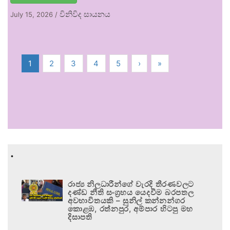
විනිවිද සායනය
July 15, 2026
/
1
2
3
4
5
›
»
.
රාජ්‍ය නිලධාරීන්ගේ වැරදි තීරණවලට
දණ්ඩ නීති සංග්‍රහය යෙදවීම බරපතල
අවභාවිතයකි – සුනිල් කන්නන්ගර
කොළඹ, රත්නපුර, අම්පාර හිටපු මහ
දිසාපති