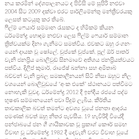
නය කර­මින් දේශ­පා­ල­න­යට ද පිවිසි මේ සුපිරි නළුවා
2004 සිට 2009 දක්වා එරට පාර්ලි­මේන්තු මන්ත්‍රී­ව­ර­යකු
ලෙසත් කට­යුතු කර තිබේ.
ෆිල්ම් ෆෙයාර් සම්මාන රැස­කට ද හිමි­කම් කියන
ධර්මේන්ද්‍ර හොඳම නළුවා ලෙස ෆිල්ම් ෆෙයාර් සම්මාන
ත්‍රිත්ව­යක්ම දිනා ගැනී­මට සම­ත්විය. එව­කට ඔහු රංග­න­
යෙන් දායක වූ ෂෝලේ, චුප්කේ චුප්කේ, පූල් ඕර් පාතර්
වැනි ජන­ප්‍රිය බොලි­වුඩ් සින­මාවේ අති­ශය ජන­ප්‍රි­ය­ත්ව­යට
පත්විය. දිලීප් කුමාර්, රාජේෂ් ඛන්නා සහ අමිතාබ්
බච්චන් වැනි ප්‍රබල සමකාලීනයන් සිටි නිසා ඔහුට නිල
වශයෙන් බොලිවුඩයේ “අංක එකේ” ස්ථානයට පත්වීමට
නොහැකි වුවද, ධර්මේන්ද්‍ර 2012 දී ඉන්දීය රජයේ පද්ම
භූෂණ සම්මානයෙන් පවා පිදුම් ලැබීය. කීර්තිය
තාවකාලික බවත් තමන්ට අවශ්‍ය වූයේ ජනතා ආදරය
පමණක් බවත් ඔහු නිතර පැවසීය. 19 හැවි­රිදි වියේදී
පන්ජා­බයේ ජන ගී ගායි­කා­වක වූ ප්‍රකාශ් කෞර් සමඟ
විවාහ වූ ධර්මේන්ද්‍ර 1982 දී දෙවැනි වරට විවාහ වූයේ