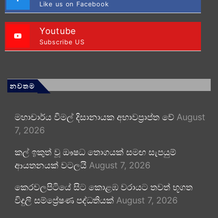
Like us on Facebook
Youtube
Subscribe US
නවතම
මහාචාර්ය විමල් දිසානායක අභාවප්‍රාප්ත වේ
August
7, 2026
කල් ඉකුත් වූ ඖෂධ තොගයක් සමඟ සැපයුම්
ආයතනයක් වටලයි
August 7, 2026
කෙරවලපිටියේ සිට කොළඹ වරායට තවත් භූගත
විදුලි සම්ප්‍රේෂණ පද්ධතියක්
August 7, 2026