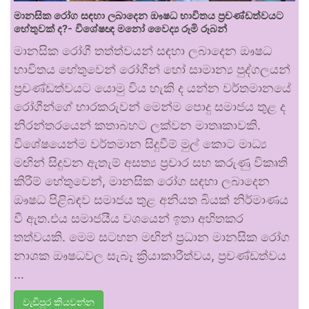
මානසික රෝග සඳහා ලබාදෙන ඖෂධ භාවිතය ප්‍රචණ්ඩත්වයට
හේතුවක් ද?- විශේෂඥ මනෝ වෛද්‍ය රූමි රූබන්
මානසික රෝගී තත්ත්වයන් සඳහා ලබාදෙන ඖෂධ
භාවිතය හේතුවෙන් රෝගීන් හෝ සාමාන්‍ය පුද්ගලයන්
ප්‍රචණ්ඩත්වයට යොමු විය හැකි ද යන්න වර්තමානයේ
රෝගීන්ගේ භාරකරුවන් මෙන්ම පොදු සමාජය තුළ ද
නිරන්තරයෙන් කතාබහට ලක්වන මාතෘකාවකි.
විශේෂයෙන්ම වර්තමාන සිදුවීම් මුල් කොට මාධ්‍ය
මඟින් සිදුවන ඇතැම් අසත්‍ය ප්‍රචාර සහ කරුණු විකෘති
කිරීම් හේතුවෙන්, මානසික රෝග සඳහා ලබාදෙන
ඖෂධ පිළිබඳව සමාජය තුළ අනියත බියක් නිර්මාණය
වී ඇත.එය සමාජයීය වශයෙන් ඉතා අහිතකර
තත්වයකි. මෙම සටහන මඟින් ප්‍රධාන මානසික රෝග
නාශක ඖෂධවල සැබෑ ක්‍රියාකාරීත්වය, ප්‍රචණ්ඩත්වය
…
වැඩිපුර කියවන්න