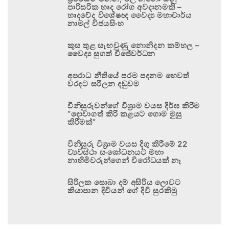
පාරිසරික හෘද රෝග අවදානමකි –
හෘදවේද විශේෂඥ වෛද්‍ය මහාචාර්ය
නාමල් විජයසිංහ
කුස තුළ සැඟවුණු නොනිදන කම්හල –
වෛද්‍ය සුගත් විජේවර්ධන
අපරාධ නීතියේ පරම පදනම හෙවත්
වරදට සරිලන දඬුවම
විනිසුරුවන්ගේ විශ්‍රාම වයස දීර්ඝ කිරීම
“දොවාගත් කිරි කළයට ගොම මුසු
කිරීමක්”
විනිසුරු විශ්‍රාම වයස දිගු කිරීමේ 22
ව්‍යවස්ථා සංශෝධනයට මහා
නාහිමිවරුන්ගෙන් විරෝධයක් නෑ
සිරිලක සොබා දම් අසිරිය ලොවට
කියාපාන දිවියන් ගේ දිවි සුරකිමු