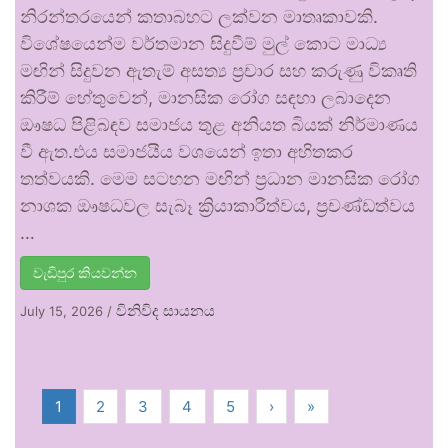
නිරන්තරයෙන් කතාබහට ලක්වන මාතෘකාවකි.
විශේෂයෙන්ම වර්තමාන සිදුවීම් මුල් කොට මාධ්‍ය
මඟින් සිදුවන ඇතැම් අසත්‍ය ප්‍රචාර සහ කරුණු විකෘති
කිරීම් හේතුවෙන්, මානසික රෝග සඳහා ලබාදෙන
ඖෂධ පිළිබඳව සමාජය තුළ අනියත බියක් නිර්මාණය
වී ඇත.එය සමාජයීය වශයෙන් ඉතා අහිතකර
තත්වයකි. මෙම සටහන මඟින් ප්‍රධාන මානසික රෝග
නාශක ඖෂධවල සැබෑ ක්‍රියාකාරීත්වය, ප්‍රචණ්ඩත්වය
…
වැඩිපුර කියවන්න
විනිවිද සායනය
July 15, 2026
/
1
2
3
4
5
›
»