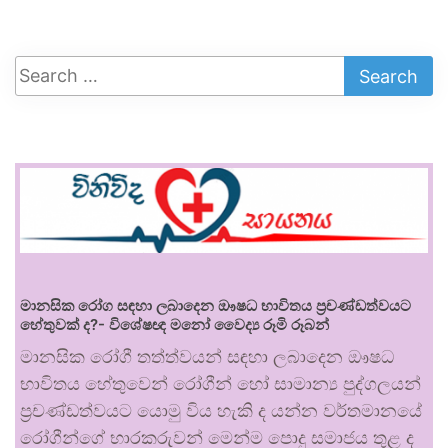
මානසික රෝග සඳහා ලබාදෙන ඖෂධ භාවිතය ප්‍රචණ්ඩත්වයට
හේතුවක් ද?- විශේෂඥ මනෝ වෛද්‍ය රූමි රූබන්
මානසික රෝගී තත්ත්වයන් සඳහා ලබාදෙන ඖෂධ
භාවිතය හේතුවෙන් රෝගීන් හෝ සාමාන්‍ය පුද්ගලයන්
ප්‍රචණ්ඩත්වයට යොමු විය හැකි ද යන්න වර්තමානයේ
රෝගීන්ගේ භාරකරුවන් මෙන්ම පොදු සමාජය තුළ ද