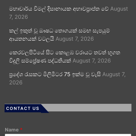
මහාචාර්ය විමල් දිසානායක අභාවප්‍රාප්ත වේ
August
7, 2026
කල් ඉකුත් වූ ඖෂධ තොගයක් සමඟ සැපයුම්
ආයතනයක් වටලයි
August 7, 2026
කෙරවලපිටියේ සිට කොළඹ වරායට තවත් භූගත
විදුලි සම්ප්‍රේෂණ පද්ධතියක්
August 7, 2026
ප්‍රදේශ රැසකට මිලිමීටර 75 ඉක්ම වූ වැසි
August 7,
2026
CONTACT US
Name
*