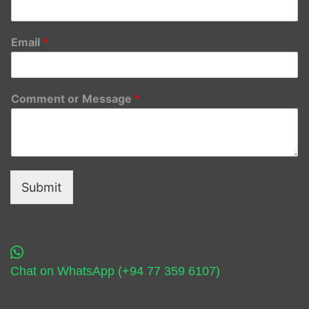
Email
*
Comment or Message
*
Submit
Chat on WhatsApp (+94 77 359 6107)