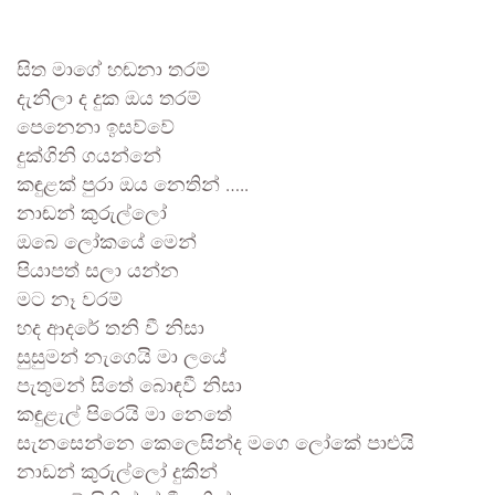
සිත මාගේ හඬනා තරම්
දැනිලා ද දුක ඔය තරම්
පෙනෙනා ඉසව්වේ
දුක්ගිනි ගයන්නේ
කඳුළක් පුරා ඔය නෙතින් …..
නාඬන් කුරුල්ලෝ
ඔබෙ ලෝකයේ මෙන්
පියාපත් සලා යන්න
මට නෑ වරම්
හද ආදරේ තනි වී නිසා
සුසුමන් නැගෙයි මා ලයේ
පැතුමන් සිතේ බොඳවී නිසා
කඳුළැල් පිරෙයි මා නෙතේ
සැනසෙන්නෙ කෙලෙසින්ද මගෙ ලෝකේ පාළුයි
නාඩන් කුරුල්ලෝ දුකින්