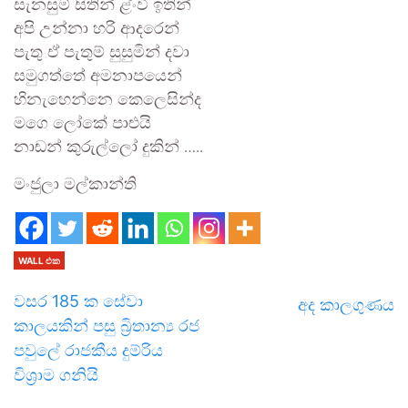
සැනසුම් සිතින් ළ්ංවී ඉතින්
අපි උන්නා හරි ආදරෙන්
පැතු ඒ පැතුම් සුසුමින් දවා
සමුගත්තේ අමනාපයෙන්
හිනැහෙන්නෙ කෙලෙසින්ද
මගෙ ලෝකේ පාළුයි
නාඬන් කුරුල්ලෝ දුකින් …..
මංජුලා මල්කාන්ති
WALL එක
වසර 185 ක සේවා
අද කාලගුණය
කාලයකින් පසු බ්‍රිතාන්‍ය රජ
පවුලේ රාජකීය දුම්රිය
විශ්‍රාම ගනියි