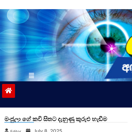
Skip
to
content
vinivida.lk
මංජුලා ගේ කවි සිතට දැනුණු කුරුළු හැඬීම
July 8, 2025
Editor