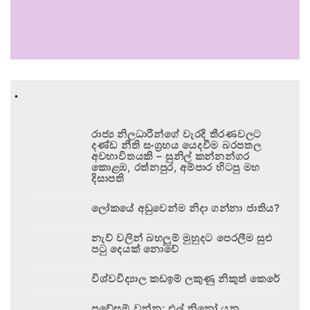
.
රාජ්‍ය නිලධාරීන්ගේ වැරදි තීරණවලට
දණ්ඩ නීති සංග්‍රහය යෙදවීම බරපතල
අවභාවිතයකි – සුනිල් කන්නන්ගර
කොළඹ, රත්නපුර, අම්පාර හිටපු මහ
දිසාපති
ලෝකයේ අඩුවෙන්ම නිදා ගන්නා ජාතිය?
නැව් වලින් බහලුම් මුහුදට පෙරලීම සුළු
පටු දෙයක් නොවේ
විශ්වවිද්‍යාල කඩඉම් ලකුණු නිකුත් කෙරේ
ප්‍රවේසම් වන්න; එල් නිනෝ යනු