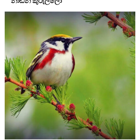
නාඬන් කුරුල්ලෝ