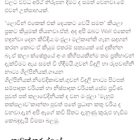
වලට විවිධ අර්ථ් නිරූපන දීමට ද සමත් වෙනවා.මේ
එවන් උත්සාහයක්.
“ලොවින් එකෙක් එක් දෙයකට වෙයි සමත” කියලා
ප්‍රකට කියුමක් තියනවා.ඒත්, අද අපි ඔබට Wall එකෙන්
හඳුන්වා දෙන කිවිඳිය;මංජුලා මල්කාන්ති ගැන සඳහන්
කරන කොට ඒ කියුම එතරම් සත්‍යයක් සේ දකින්න
බෑ.ඒ කලා ක්ෂේත්‍රයේ අංශ කිහිපයකින්ම තම ප්‍රතිභාවන්
දැක්වීමට ඇය සමත් වී හිඳීමයි.ගුවන් විදුලි හා රූපවාහිනී
නාට්‍ය ශිල්පිනියක්,ගායන
ශිල්පිනියක්,නිවේදිකාවක්,ගුවන් විදුලි නාට්‍ය පිටපත්
සම්පාදක වරියක් හා නිෂ්පාදක වරියක්,සේම ප්‍රවීණ
පුවත් පත් කලාවේදිනියක් ද වන මංජුලා “මැහුම්
තක්සලාව”කාන්තා පුවත් පතේ ප්‍රධාන කතු වරිය ද
වනවා.දැන් අපි ඇගේ කවි සිතට දැනුණු කුරුළු හැඬීම
කෙබඳුදැයි විමසා බලමු.