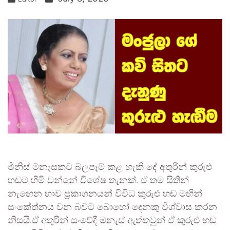
මිනිස් මනැසකට බලපෑම් කළ හැකි දේ අතුරින් කුරුළු
හඬට හිමි වන්නේ විශේෂ තැනක්. ඒ තම සිතින්
නැඟෙන භාව ප්‍රකාශනයන් විවිධ කුරුළු හඬ මඟින්
සංකේත්නය වන බවට බොහෝ දෙනකු විශ්වාස කරන
නිසයි.ඒ අතුරින් සංවේදී මනැස් ඇත්තවුන් ඒ කුරුළු හඬ