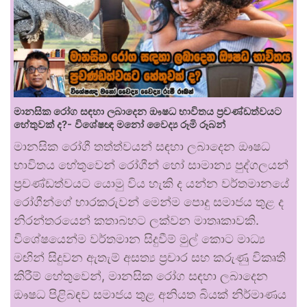
මානසික රෝග සඳහා ලබාදෙන ඖෂධ භාවිතය ප්‍රචණ්ඩත්වයට
හේතුවක් ද?- විශේෂඥ මනෝ වෛද්‍ය රූමි රූබන්
මානසික රෝගී තත්ත්වයන් සඳහා ලබාදෙන ඖෂධ
භාවිතය හේතුවෙන් රෝගීන් හෝ සාමාන්‍ය පුද්ගලයන්
ප්‍රචණ්ඩත්වයට යොමු විය හැකි ද යන්න වර්තමානයේ
රෝගීන්ගේ භාරකරුවන් මෙන්ම පොදු සමාජය තුළ ද
නිරන්තරයෙන් කතාබහට ලක්වන මාතෘකාවකි.
විශේෂයෙන්ම වර්තමාන සිදුවීම් මුල් කොට මාධ්‍ය
මඟින් සිදුවන ඇතැම් අසත්‍ය ප්‍රචාර සහ කරුණු විකෘති
කිරීම් හේතුවෙන්, මානසික රෝග සඳහා ලබාදෙන
ඖෂධ පිළිබඳව සමාජය තුළ අනියත බියක් නිර්මාණය