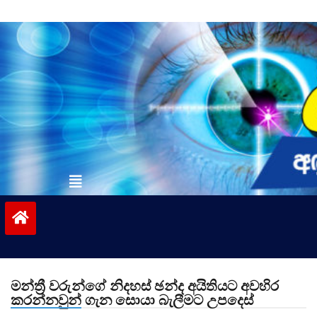
Skip
to
content
vinivida.lk
මන්ත්‍රී වරුන්ගේ නිදහස් ඡන්ද අයිතියට අවහිර
කරන්නවුන් ගැන සොයා බැලීමට උපදෙස්