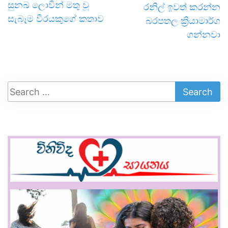
සුනඛ ලොවින් මතු වූ
රනිල් ඉවත් කරන්න
සැබෑම වීරයකුගේ කතාව
බරපතල ක්‍රියාමාර්ග
ගන්නවා