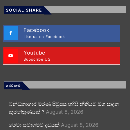
SOCIAL SHARE
Facebook
Like us on Facebook
Youtube
Subscribe US
නවතම
බන්ධනාගාර මරණ පිටුපස හදිසි නීතියට මග පාදන
කුමන්ත්‍රණයක් ?
August 8, 2026
මෙටා සමාගමට දඩයක්
August 8, 2026