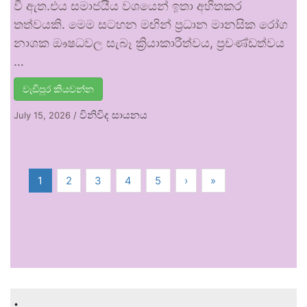
වී ඇත.එය සමාජයීය වශයෙන් ඉතා අහිතකර
තත්වයකි. මෙම සටහන මඟින් ප්‍රධාන මානසික රෝග
නාශක ඖෂධවල සැබෑ ක්‍රියාකාරීත්වය, ප්‍රචණ්ඩත්වය
…
වැඩිපුර කියවන්න
විනිවිද සායනය
July 15, 2026
/
1
2
3
4
5
›
»
.