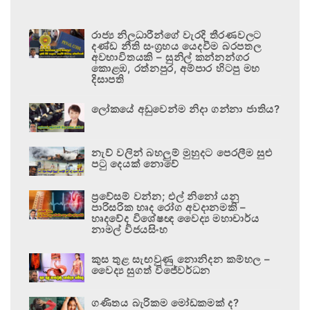
රාජ්‍ය නිලධාරීන්ගේ වැරදි තීරණවලට
දණ්ඩ නීති සංග්‍රහය යෙදවීම බරපතල
අවභාවිතයකි – සුනිල් කන්නන්ගර
කොළඹ, රත්නපුර, අම්පාර හිටපු මහ
දිසාපති
ලෝකයේ අඩුවෙන්ම නිදා ගන්නා ජාතිය?
නැව් වලින් බහලුම් මුහුදට පෙරලීම සුළු
පටු දෙයක් නොවේ
ප්‍රවේසම් වන්න; එල් නිනෝ යනු
පාරිසරික හෘද රෝග අවදානමකි –
හෘදවේද විශේෂඥ වෛද්‍ය මහාචාර්ය
නාමල් විජයසිංහ
කුස තුළ සැඟවුණු නොනිදන කම්හල –
වෛද්‍ය සුගත් විජේවර්ධන
ගණිතය බැරිකම මෝඩකමක් ද?