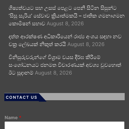
ශිෂ්‍යත්වයට සහ උසස් පෙළට පෙනී සිටින සිසුන්ට
‘සිසු සැරිය’ සේවාව ක්‍රියාත්මකයි – ජාතික ගමනාගමන
කොමිෂන් සභාව
August 8, 2026
දත්ත ආරක්ෂණ අධිකාරියෙන් රාජ්‍ය අංශය සඳහා නව
චක්‍ර ලේඛයක් නිකුත් කරයි
August 8, 2026
විනිසුරුවරුන්ගේ විශ්‍රාම වයස දීර්ඝ කිරීමේ
සංශෝධනයට ජනමත විචාරණයක් අවශ්‍ය වුවහොත්
ඊට සූදානම්
August 8, 2026
CONTACT US
Name
*