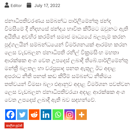
July 17, 2022
Editor
ජනාධිපතිවරණය සම්බන්ධ පාර්ලිමේන්තු ඡන්ද
විමසීමේ දී නිදහසේ ඡන්දය භාවිත කිරීමට ඔවුනට ඇති
අයිතිය අවහිර කරමින් සමාජ මාධ්‍යයේ බලපෑම් කරන
පුද්ගලයින් සම්බන්ධයෙන් විමර්ශනයක් ආරම්භ කරන
ලෙස වැඩබලන ජනාධිපති රනිල් වික්‍රමසිංහ මහතා
ආරක්ෂක අංශ වෙත උපදෙස් ලබාදී තිබේ.පාර්ලිමේන්තු
මන්ත්‍රී බලතල හා වරප්‍රසාද පනත ඇතුලු ඊට අදාළ
අපරාධ නීති පනත් කඩ කිරීම් සම්බන්ධ නීතිමය
තත්වයන් විමසා බලා එආනුව අදාළ විමර්ශන පවත්වන
ලෙස වැඩබලන ජනාධිපතිවරයා අදාළ ආරක්ෂක අංශ
වෙත උපදෙස් ලබාදී ඇති බව සඳහන්වේ.
කාලීන පුවත්