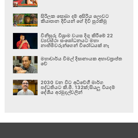
සිරිලක සොබා දම් අසිරිය ලොවට
කියාපාන දිවියන් ගේ දිවි සුරකිමු
විනිසුරු විශ්‍රාම වයස දිගු කිරීමේ 22
ව්‍යවස්ථා සංශෝධනයට මහා
නාහිමිවරුන්ගෙන් විරෝධයක් නෑ
මහාචාර්ය විමල් දිසානායක අභාවප්‍රාප්ත
වේ
2030 වන විට අධිවේගී මාර්ග
පද්ධතියට කි.මී. 132ක්;සියලු වියදම්
දේශීය අරමුදල්වලින්