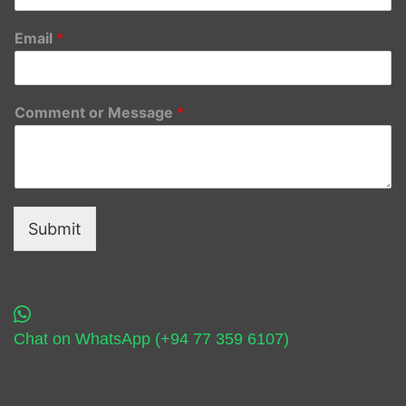
Email
*
Comment or Message
*
Submit
Chat on WhatsApp (+94 77 359 6107)