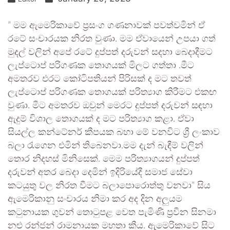
” මම ඇමෙරිකාවේ ප්‍රසංග ගණනාවක් පවත්වමින් ඒ
රටේ සංචාරයක නිරත වුණා. මම ඒවායෙන් උපයා ගත්
මුදල් වලින් අපේ රටේ දුප්පත් දරුවන් සදහා බෙදාදීමට
ලැප්ටොප් පරිගණක තොගයක් මිලට ගත්තා .මීට
අමතරව එරට කෝටිපතියන් පිරිසක් ද මට තවත්
ලැප්ටොප් පරිගණක තොගයක් පරිත්‍යාග කිරීමට එකඟ
වුණා. මීට අමතරව ඔවුන් මෙරට දුප්පත් දරුවන් සඳහා
ඇදුම් විශාල තොගයක් ද මට පරිත්‍යාග කළා. ඒවා
සියල්ල කන්ටේනර් කීපයක බහා මේ වනවිට ශ්‍රී ලංකාව
බලා රැගෙන එමින් තිබෙනවා.මම දැන් බැඳීම් වලින්
තොර නිදහස් මිනිසෙක්. මෙම පරිත්‍යාගයන් දුප්පත්
දරුවන් අතර බෙදා දෙමින් ඉදිරියේදී සමාජ සේවා
කටයුතු වල නිරත වීමට බලාපොරොත්තු වනවා” සිය
ඇමෙරිකානු සංචාරය නිමා කර අද දින අලුයම
කටුනායක ගුවන් තොටුපළ වෙත පැමිණි ප්‍රවීන සිනමා
නළු රන්ජන් රාමනායක මහතා කීය. ඇමෙරිකාවේ සිට