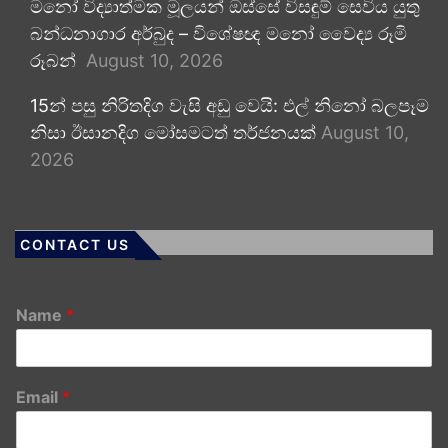
මනෝ විද්‍යාත්මක මූලයන් ඔස්සේ විසඳුම් සෙවිය යුතු
බන්ධනාගාර අර්බුද – විශේෂඥ මනෝ වෛද්‍ය රූමි
රූබන්
August 10, 2026
15න් පසු නිරිතදිග වැසි අඩු වෙයි: එල් නිනෝ බලපෑම
නිසා ඊසානදිග මෝසමටත් තර්ජනයක්
August 10,
2026
CONTACT US
Name
*
Email
*