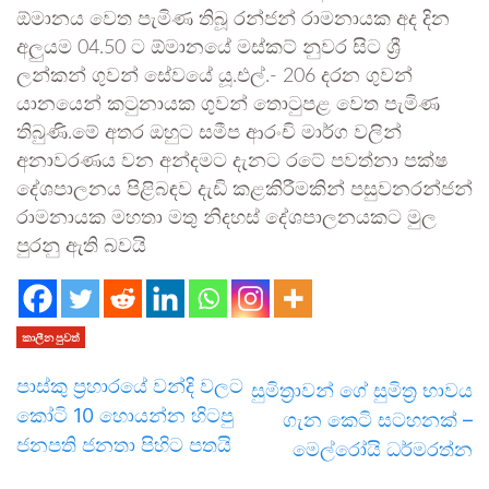
ඕමානය වෙත පැමිණ තිබූ රන්ජන් රාමනායක අද දින
අලුයම 04.50 ට ඕමානයේ මස්කට් නුවර සිට ශ්‍රී
ලන්කන් ගුවන් සේවයේ යූ.එල්.- 206 දරන ගුවන්
යානයෙන් කටුනායක ගුවන් තොටුපළ වෙත පැමිණ
තිබුණි.මේ අතර ඔහුට සමීප ආරංචි මාර්ග වලින්
අනාවරණය වන අන්දමට දැනට රටේ පවත්නා පක්ෂ
දේශපාලනය පිළිබඳව දැඩි කළකිරීමකින් පසුවනරන්ජන්
රාමනායක මහතා මතු නිදහස් දේශපාලනයකට මුල
පුරනු ඇති බවයි
කාලීන පුවත්
පාස්කු ප‍්‍රහාරයේ වන්දි වලට
සුමිත්‍රාවන් ගේ සුමිත්‍ර භාවය
කෝටි 10 හොයන්න හිටපු
ගැන කෙටි සටහනක් –
ජනපති ජනතා පිහිට පතයි
මෙල්රෝයි ධර්මරත්න