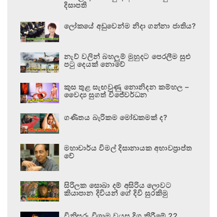
දිසාපති
ලෝකයේ අඩුවෙන්ම නිදා ගන්නා ජාතිය?
නැව් වලින් බහලුම් මුහුදට පෙරලීම සුළු
පටු දෙයක් නොවේ
කුස තුළ සැඟවුණු නොනිදන කම්හල –
වෛද්‍ය සුගත් විජේවර්ධන
ගණිතය බැරිකම මෝඩකමක් ද?
මහාචාර්ය විමල් දිසානායක අභාවප්‍රාප්ත
වේ
සිරිලක සොබා දම් අසිරිය ලොවට
කියාපාන දිවියන් ගේ දිවි සුරකිමු
විනිසුරු විශ්‍රාම වයස දිගු කිරීමේ 22