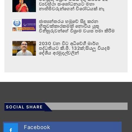
ව්‍යවස්ථා සංශෝධනයට මහා
නාහිමිවරුන්ගෙන් විරෝධයක් නෑ
ජාත්‍යන්තරය හමුවේ සිදු කරන
හිතුවක්කාරකමක් නොවිය යුතු
විනිසුරුවන්ගේ විශ්‍රාම වයස පමා කිරීම
2030 වන විට අධිවේගී මාර්ග
පද්ධතියට කි.මී. 132ක්;සියලු වියදම්
දේශීය අරමුදල්වලින්
SOCIAL SHARE
Facebook