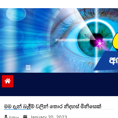
Skip
to
content
vinivida.lk
මම දැන් බැඳීම් වලින් තොර නිදහස් මිනිසෙක්
January 20, 2023
Editor