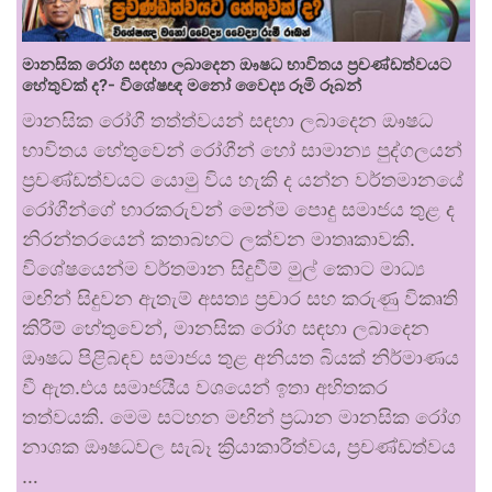
මානසික රෝග සඳහා ලබාදෙන ඖෂධ භාවිතය ප්‍රචණ්ඩත්වයට
හේතුවක් ද?- විශේෂඥ මනෝ වෛද්‍ය රූමි රූබන්
මානසික රෝගී තත්ත්වයන් සඳහා ලබාදෙන ඖෂධ
භාවිතය හේතුවෙන් රෝගීන් හෝ සාමාන්‍ය පුද්ගලයන්
ප්‍රචණ්ඩත්වයට යොමු විය හැකි ද යන්න වර්තමානයේ
රෝගීන්ගේ භාරකරුවන් මෙන්ම පොදු සමාජය තුළ ද
නිරන්තරයෙන් කතාබහට ලක්වන මාතෘකාවකි.
විශේෂයෙන්ම වර්තමාන සිදුවීම් මුල් කොට මාධ්‍ය
මඟින් සිදුවන ඇතැම් අසත්‍ය ප්‍රචාර සහ කරුණු විකෘති
කිරීම් හේතුවෙන්, මානසික රෝග සඳහා ලබාදෙන
ඖෂධ පිළිබඳව සමාජය තුළ අනියත බියක් නිර්මාණය
වී ඇත.එය සමාජයීය වශයෙන් ඉතා අහිතකර
තත්වයකි. මෙම සටහන මඟින් ප්‍රධාන මානසික රෝග
නාශක ඖෂධවල සැබෑ ක්‍රියාකාරීත්වය, ප්‍රචණ්ඩත්වය
…