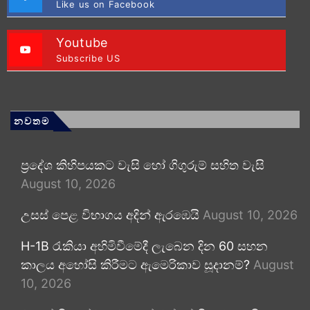
Like us on Facebook
Youtube
Subscribe US
නවතම
ප්‍රදේශ කිහිපයකට වැසි හෝ ගිගුරුම් සහිත වැසි
August 10, 2026
උසස් පෙළ විභාගය අදින් ඇරඹෙයි
August 10, 2026
H-1B රැකියා අහිමිවීමේදී ලැබෙන දින 60 සහන
කාලය අහෝසි කිරීමට ඇමෙරිකාව සූදානම්?
August
10, 2026