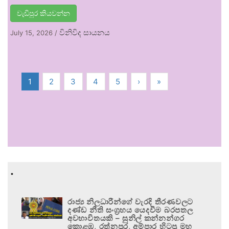
වැඩිපුර කියවන්න
විනිවිද සායනය
July 15, 2026
/
1
2
3
4
5
›
»
.
රාජ්‍ය නිලධාරීන්ගේ වැරදි තීරණවලට
දණ්ඩ නීති සංග්‍රහය යෙදවීම බරපතල
අවභාවිතයකි – සුනිල් කන්නන්ගර
කොළඹ, රත්නපුර, අම්පාර හිටපු මහ