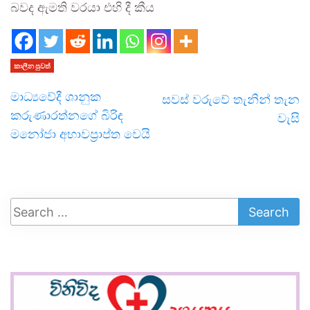
බවද ඇමති වරයා එහි දී කීය
කාලීන පුවත්
මාධ්‍යවේදී ශානුක
සවස් වරුවේ තැනින් තැන
කරුණාරත්නගේ බිරිඳ
වැසි
මනෝජා අභාවප්‍රාප්ත වෙයි