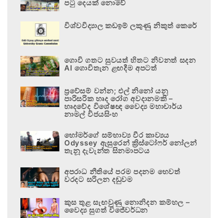
පටු දෙයක් නොවේ
විශ්වවිද්‍යාල කඩඉම් ලකුණු නිකුත් කෙරේ
ගොවි ගතට සුවයත් හිතට නිවනත් සදන
AI ගොවිතැන ළඟදීම අපටත්
ප්‍රවේසම් වන්න; එල් නිනෝ යනු
පාරිසරික හෘද රෝග අවදානමකි –
හෘදවේද විශේෂඥ වෛද්‍ය මහාචාර්ය
නාමල් විජයසිංහ
හෝමර්ගේ සම්භාව්‍ය වීර කාව්‍යය
Odyssey ඇසුරෙන් ක්‍රිස්ටෝෆර් නෝලන්
තැනූ දැවැන්ත සිනමාපටය
අපරාධ නීතියේ පරම පදනම හෙවත්
වරදට සරිලන දඬුවම
කුස තුළ සැඟවුණු නොනිදන කම්හල –
වෛද්‍ය සුගත් විජේවර්ධන