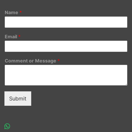
Name
*
Email
*
Comment or Message
*
Submit