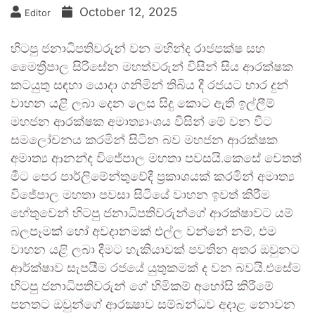
October 12, 2025
Editor
හිටපු ජනාධිපතිවරුන් වන මහින්ද රාජපක්ෂ සහ
මෛත්‍රීපාල සිරිසේන මහත්වරුන් විසින් සිය ආරක්ෂක
කටයුතු සඳහා යොදා ගනිමින් තිබිය දී රජයට භාර දුන්
වාහන යළි ලබා දෙන ලෙස සිදු කොට ඇති ඉල්ලීම්
මහජන ආරක්ෂක අමාත්‍යාංශය විසින් මේ වන විට
සමලෝචනය කරමින් සිටින බව මහජන ආරක්ෂක
අමාත්‍ය ආනන්ද විජේපාල මහතා පවසයි.කෙසේ වෙතත්
මීට පෙර පාර්ලිමේන්තුවේදී ප්‍රකාශයක් කරමින් අමාත්‍ය
විජේපාල මහතා පවසා සිටියේ වාහන ඉවත් කිරීම
හේතුවෙන් හිටපු ජනාධිපතිවරුන්ගේ ආරක්ෂාවට යම්
බලපෑමක් හෝ අවදානමක් එල්ල වන්නේ නම්, එම
වාහන යළි ලබා දීමට හැකියාවක් පවතින අතර ඔවුනට
ආර්ක්ෂාව සැපයීම රජයේ යුතුකමක් ද වන බවයි.එසේම
හිටපු ජනාධිපතිවරුන් ගේ හිමිකම් අහෝසි කිරීමේ
පනතට ඔවුන්ගේ ආරක්‍ෂාව සම්බන්ධව අදාළ නොවන