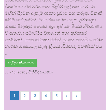
විශේෂයෙන්ම වර්තමාන සිදුවීම් මුල් කොට මාධ්‍ය
මඟින් සිදුවන ඇතැම් අසත්‍ය ප්‍රචාර සහ කරුණු විකෘති
කිරීම් හේතුවෙන්, මානසික රෝග සඳහා ලබාදෙන
ඖෂධ පිළිබඳව සමාජය තුළ අනියත බියක් නිර්මාණය
වී ඇත.එය සමාජයීය වශයෙන් ඉතා අහිතකර
තත්වයකි. මෙම සටහන මඟින් ප්‍රධාන මානසික රෝග
නාශක ඖෂධවල සැබෑ ක්‍රියාකාරීත්වය, ප්‍රචණ්ඩත්වය
…
වැඩිපුර කියවන්න
විනිවිද සායනය
July 15, 2026
/
1
2
3
4
5
›
»