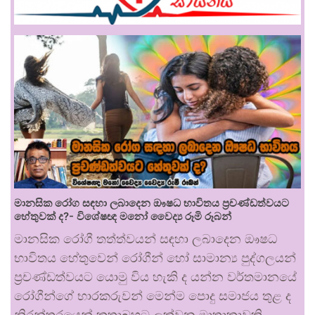
මානසික රෝග සඳහා ලබාදෙන ඖෂධ භාවිතය ප්‍රචණ්ඩත්වයට
හේතුවක් ද?- විශේෂඥ මනෝ වෛද්‍ය රූමි රූබන්
මානසික රෝගී තත්ත්වයන් සඳහා ලබාදෙන ඖෂධ
භාවිතය හේතුවෙන් රෝගීන් හෝ සාමාන්‍ය පුද්ගලයන්
ප්‍රචණ්ඩත්වයට යොමු විය හැකි ද යන්න වර්තමානයේ
රෝගීන්ගේ භාරකරුවන් මෙන්ම පොදු සමාජය තුළ ද
නිරන්තරයෙන් කතාබහට ලක්වන මාතෘකාවකි.