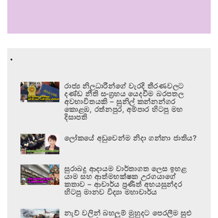
.
රාජ්‍ය නිලධාරීන්ගේ වැරදි තීරණවලට
දණ්ඩ නීති සංග්‍රහය යෙදවීම බරපතල
අවභාවිතයකි – සුනිල් කන්නන්ගර
කොළඹ, රත්නපුර, අම්පාර හිටපු මහ
දිසාපති
ලෝකයේ අඩුවෙන්ම නිදා ගන්නා ජාතිය?
සුරාබදු ආදායම වාර්තාගත ලෙස ඉහළ
යාම සහ ආත්මභක්ෂක උරගයාගේ
කතාව – ආචාර්ය ප්‍රණීත් අභයසුන්දර
හිටපු මානව විද්‍යා මහාචාර්ය
නැව් වලින් බහලුම් මුහුදට පෙරලීම සුළු