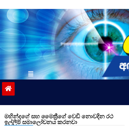
Skip
to
content
vinivida.lk
මහින්දගේ සහ මෛත්‍රීගේ වෙඩි නොවදින රථ
ඉල්ලීම් සමාලෝචනය කරනවා