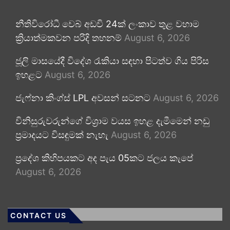
නීතිවිරෝධී වෙබ් අඩවි 24ක් ලංකාව තුළ වහාම
ක්‍රියාත්මකවන පරිදි තහනම්
August 6, 2026
ජූලි මාසයේදී විදේශ රැකියා සඳහා පිටත්ව ගිය පිරිස
ඉහළට
August 6, 2026
ජැෆ්නා කිංග්ස් LPL අවසන් සටනට
August 6, 2026
විනිසුරුවරුන්ගේ විශ්‍රාම වයස ඉහළ දැමීමෙන් නඩු
ප්‍රමාදයට විසඳුමක් නැහැ
August 6, 2026
ප්‍රදේශ කිහිපයකට අද පැය 05කට ජලය කැපේ
August 6, 2026
CONTACT US