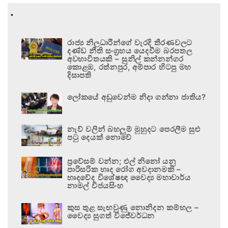
.
රාජ්‍ය නිලධාරීන්ගේ වැරදි තීරණවලට
දණ්ඩ නීති සංග්‍රහය යෙදවීම බරපතල
අවභාවිතයකි – සුනිල් කන්නන්ගර
කොළඹ, රත්නපුර, අම්පාර හිටපු මහ
දිසාපති
ලෝකයේ අඩුවෙන්ම නිදා ගන්නා ජාතිය?
නැව් වලින් බහලුම් මුහුදට පෙරලීම සුළු
පටු දෙයක් නොවේ
ප්‍රවේසම් වන්න; එල් නිනෝ යනු
පාරිසරික හෘද රෝග අවදානමකි –
හෘදවේද විශේෂඥ වෛද්‍ය මහාචාර්ය
නාමල් විජයසිංහ
කුස තුළ සැඟවුණු නොනිදන කම්හල –
වෛද්‍ය සුගත් විජේවර්ධන