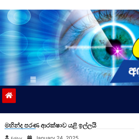
Skip
to
content
vinivida.lk
මහින්ද පරණ ආරක්ෂාව යළි ඉල්ලයි
January 24, 2025
Editor