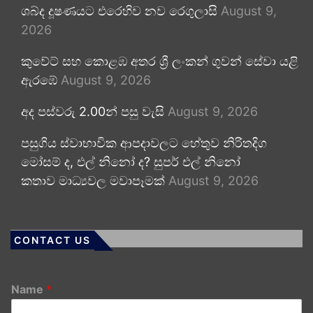
ශබ්ද දූෂණයට එරෙහිව නව රෙගුලාසි
August 9,
2026
කුවේට් සහ කොළඹ අතර ශ්‍රී ලංකන් ගුවන් සේවා යළි
ඇරඹේ
August 9, 2026
අද පස්වරු 2.00න් පසු වැසි
August 9, 2026
පසුගිය ස්වාභාවික ආපදාවලට හේතුව නිරිතදිග
මෝසම් ද, එල් නිනෝ ද? සුපර් එල් නිනෝ
කතාව මාධ්‍යවල මවාපෑමක්
August 9, 2026
CONTACT US
Name
*