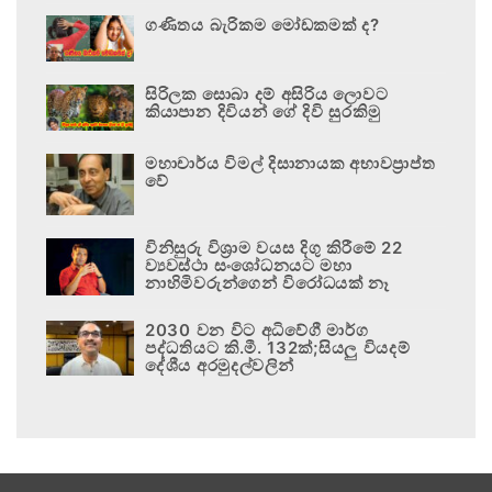
ගණිතය බැරිකම මෝඩකමක් ද?
සිරිලක සොබා දම් අසිරිය ලොවට
කියාපාන දිවියන් ගේ දිවි සුරකිමු
මහාචාර්ය විමල් දිසානායක අභාවප්‍රාප්ත
වේ
විනිසුරු විශ්‍රාම වයස දිගු කිරීමේ 22
ව්‍යවස්ථා සංශෝධනයට මහා
නාහිමිවරුන්ගෙන් විරෝධයක් නෑ
2030 වන විට අධිවේගී මාර්ග
පද්ධතියට කි.මී. 132ක්;සියලු වියදම්
දේශීය අරමුදල්වලින්