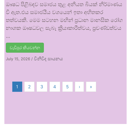
ඖෂධ පිළිබඳව සමාජය තුළ අනියත බියක් නිර්මාණය
වී ඇත.එය සමාජයීය වශයෙන් ඉතා අහිතකර
තත්වයකි. මෙම සටහන මඟින් ප්‍රධාන මානසික රෝග
නාශක ඖෂධවල සැබෑ ක්‍රියාකාරීත්වය, ප්‍රචණ්ඩත්වය
…
වැඩිපුර කියවන්න
විනිවිද සායනය
July 15, 2026
/
1
2
3
4
5
›
»