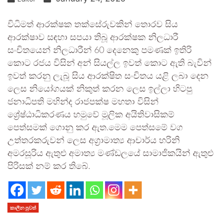
විධිමත් ආරක්ෂක තක්සේරුවකින් තොරව සිය
ආරක්ෂාව සඳහා සපයා තිබූ ආරක්ෂක නිලධාරී
සංචිතයෙන් නිලධාරීන් 60 දෙනෙකු පමණක් ඉතිරි
කොට රජය විසින් අන් සියල්ල ඉවත් කොට ඇති බැවින්
ඉවත් කරනු ලැබූ සිය ආරක්ෂිත සංචිතය යළි ලබා දෙන
ලෙස නියෝගයක් නිකුත් කරන ලෙස ඉල්ලා හිටපු
ජනාධිපති මහින්ද රාජපක්ෂ මහතා විසින්
ශ්‍රේෂ්ඨාධිකරණය හමුවේ මූලික අයිතිවාසිකම්
පෙත්සමක් ගොනු කර ඇත.මෙම පෙත්සමේ වග
උත්තරකරුවන් ලෙස අග්‍රාමාත්‍ය ආචාර්ය හරිනි
අමරසූරිය ඇතුළු අමාත්‍ය මණ්ඩලයේ සාමාජිකයින් ඇතුළු
පිරිසක් නම් කර තිබේ.
කාලීන පුවත්