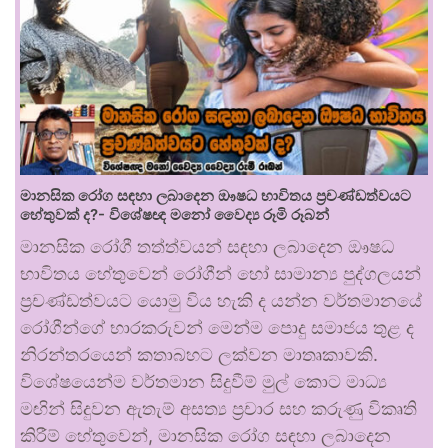
මානසික රෝග සඳහා ලබාදෙන ඖෂධ භාවිතය ප්‍රචණ්ඩත්වයට
හේතුවක් ද?- විශේෂඥ මනෝ වෛද්‍ය රූමි රූබන්
මානසික රෝගී තත්ත්වයන් සඳහා ලබාදෙන ඖෂධ
භාවිතය හේතුවෙන් රෝගීන් හෝ සාමාන්‍ය පුද්ගලයන්
ප්‍රචණ්ඩත්වයට යොමු විය හැකි ද යන්න වර්තමානයේ
රෝගීන්ගේ භාරකරුවන් මෙන්ම පොදු සමාජය තුළ ද
නිරන්තරයෙන් කතාබහට ලක්වන මාතෘකාවකි.
විශේෂයෙන්ම වර්තමාන සිදුවීම් මුල් කොට මාධ්‍ය
මඟින් සිදුවන ඇතැම් අසත්‍ය ප්‍රචාර සහ කරුණු විකෘති
කිරීම් හේතුවෙන්, මානසික රෝග සඳහා ලබාදෙන