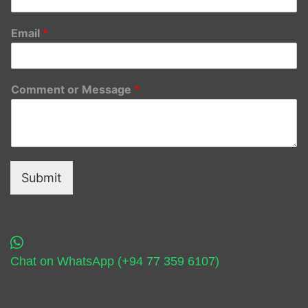
Email
*
Comment or Message
*
Submit
Chat on WhatsApp (+94 77 359 6107)