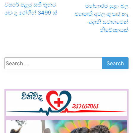
වසරේ පළමු සති තුනට
මන්නාරම සුළං බල
ඩෙංගු රෝගීන් 3499 ක්
ව්‍යාපෘති අවලංගු කර නෑ
-අදානි සමාගමෙන්
නිවේදනයක්