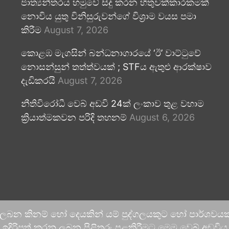
ජාත්‍යන්තරය හමුවේ සිදු කරන හිතුවක්කාරකමක්
නොවිය යුතු විනිසුරුවන්ගේ විශ්‍රාම වයස පමා
කිරීම
August 7, 2026
කොළඹ මැගසින් බන්ධනාගාරයේ ‘ඊ’ වාට්ටුවේ
නොසන්සුන් තත්ත්වයක් ; STFය ඇතුළු ආරක්ෂාව
දැඩිකරයි
August 7, 2026
නීතිවිරෝධී වෙබ් අඩවි 24ක් ලංකාව තුළ වහාම
ක්‍රියාත්මකවන පරිදි තහනම්
August 6, 2026
 ලබන කිනම් හෝ දෙයකින් යම් පුද්ගලයකුට හෝ පාර්ශවයකට
දිරිපත් කරනු ලබන පිළිතුරු පළකිරීමට මෙම වෙබ් අඩවිය ආච