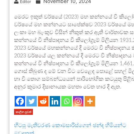
November 10, 2024
Editor
මෙරට ඉකුත් වර්ෂයේ (2023) මහ කන්නයේ වී කිලෝග්‍
වර්ෂයේ මහ කන්නයට සාපේක්ෂව 2023 වර්ෂයේ මහ කන්න
ලංකා මහ බැංකුව විසින් නිකුත් කර ඇති වාර්තාවක
කන්නයේ වී නිෂ්පාදනය වී කිලෝග්‍රෑම් මිලියන 19
2023 වර්ෂයේ මහකන්නයේ දී මෙරට වී නිෂ්පාදනය ක
2023 වර්ෂයේ යල කන්නයේ දී මෙරට වී නිෂ්පාදනය වී 
කන්නයේ වී නිෂ්පාදනය වී කිලෝග්‍රෑම් මිලියන 1,46
ගොස් තිබුණ ද මේ වන විට වෙළෙඳ පොළේ සහල් මිල
හා වී තොග සම්බන්ධයෙන් පාරිභෝගික කටයුතු පිළිබඳ
අනුර කුමාර දිසානායක මහතා වෙත භාර දී ඇත.
කාලීන පුවත්
හිටපු මැතිවරණ කොමසාරිස්ගෙන් ඡන්ද හිමියන්ට
ඔවදනක්