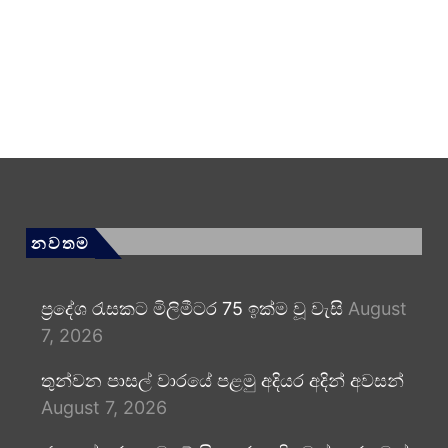
නවතම
ප්‍රදේශ රැසකට මිලිමීටර 75 ඉක්ම වූ වැසි
August
7, 2026
තුන්වන පාසල් වාරයේ පළමු අදියර අදින් අවසන්
August 7, 2026