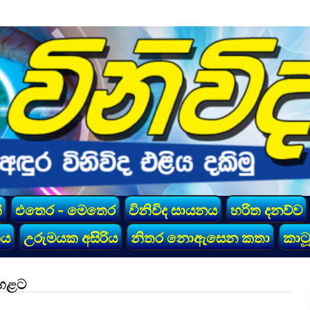
්
එතෙර - මෙතෙර
විනිවිද සායනය
හරිත දනව්ව
කය
උරුමයක අසිරිය
නිතර නොඇසෙන කතා
කාටූ
ඉහළට