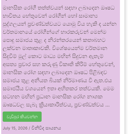
මානසික රෝගී තත්ත්වයන් සඳහා ලබාදෙන ඖෂධ
භාවිතය හේතුවෙන් රෝගීන් හෝ සාමාන්‍ය
පුද්ගලයන් ප්‍රචණ්ඩත්වයට යොමු විය හැකි ද යන්න
වර්තමානයේ රෝගීන්ගේ භාරකරුවන් මෙන්ම
පොදු සමාජය තුළ ද නිරන්තරයෙන් කතාබහට
ලක්වන මාතෘකාවකි. විශේෂයෙන්ම වර්තමාන
සිදුවීම් මුල් කොට මාධ්‍ය මඟින් සිදුවන ඇතැම්
අසත්‍ය ප්‍රචාර සහ කරුණු විකෘති කිරීම් හේතුවෙන්,
මානසික රෝග සඳහා ලබාදෙන ඖෂධ පිළිබඳව
සමාජය තුළ අනියත බියක් නිර්මාණය වී ඇත.එය
සමාජයීය වශයෙන් ඉතා අහිතකර තත්වයකි. මෙම
සටහන මඟින් ප්‍රධාන මානසික රෝග නාශක
ඖෂධවල සැබෑ ක්‍රියාකාරීත්වය, ප්‍රචණ්ඩත්වය …
වැඩිපුර කියවන්න
විනිවිද සායනය
July 15, 2026
/