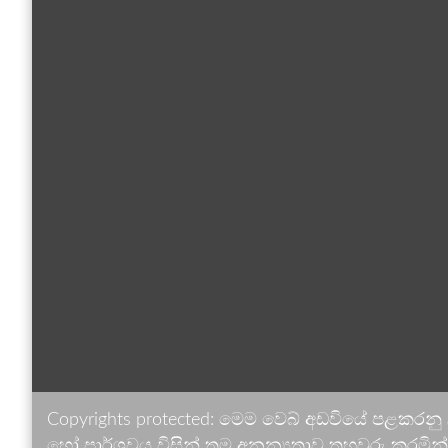
Copyrights protected: මෙම වෙබ් අඩවියේ පළකරනු
හෝ පාර්ශවය විසින් තම අනන්‍යතාව තහවුරු කරමින් ඉ