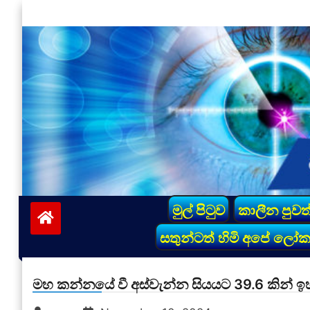
Skip
to
content
vinivida.lk
මුල් පිටුව
කාලීන පුවත
සතුන්ටත් හිමි අපේ ලෝ
මහ කන්නයේ වී අස්වැන්න සියයට 39.6 කින් 