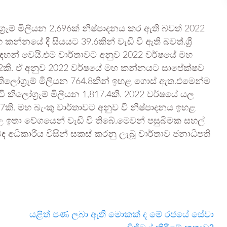
රෑම් මිලියන 2,696ක් නිෂ්පාදනය කර ඇති බවත් 2022
යේ දී සියයට 39.6කින් වැඩි වී ඇති බවත්.ශ්‍රී
 සඳහන් වෙයි.එම වාර්තාවට අනුව 2022 වර්ෂයේ මහ
31.2කි. ඒ අනුව 2022 වර්ෂයේ මහ කන්නයට සාපේක්ෂව
ිලෝග්‍රෑම් මිලියන 764.8කින් ඉහළ ගොස් ඇත.එමෙන්ම
කිලෝග්‍රෑම් මිලියන 1,817.4කි. 2022 වර්ෂයේ යල
1.7කි. මහ බැංකු වාර්තාවට අනුව වී නිෂ්පාදනය ඉහළ
 ඉතා වේගයෙන් වැඩි වී තිබේ.මෙවන් පසුබිමක සහල්
 අධිකාරිය විසින් සකස් කරනු ලැබූ වාර්තාව ජනාධිපති
යළිත් පණ ලබා ඇති මොකක් ද මේ රජයේ සේවා