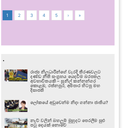
1
2
3
4
5
›
»
.
රාජ්‍ය නිලධාරීන්ගේ වැරදි තීරණවලට
දණ්ඩ නීති සංග්‍රහය යෙදවීම බරපතල
අවභාවිතයකි – සුනිල් කන්නන්ගර
කොළඹ, රත්නපුර, අම්පාර හිටපු මහ
දිසාපති
ලෝකයේ අඩුවෙන්ම නිදා ගන්නා ජාතිය?
නැව් වලින් බහලුම් මුහුදට පෙරලීම සුළු
පටු දෙයක් නොවේ