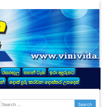
රසගඟුල
පහන් ටැඹ
ඉරා අදුරුපට
න්
දොස් දුරු කරවන දොස්තර උපදෙස්