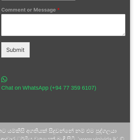
Comment or Message
*
Submit
Chat on WhatsApp (+94 77 359 6107)
 යම්කිසි අගතියක් සිදුවන්නේ නම් එම පුද්ගලයා
ාර ධර්මීය වශයෙන් බැඳී සිටී. 'www.vinivida.lk' ©