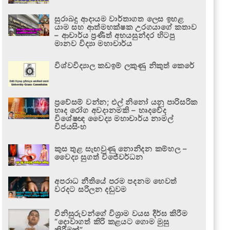
සුරාබදු ආදායම වාර්තාගත ලෙස ඉහළ
යාම සහ ආත්මභක්ෂක උරගයාගේ කතාව
– ආචාර්ය ප්‍රණීත් අභයසුන්දර හිටපු
මානව විද්‍යා මහාචාර්ය
විශ්වවිද්‍යාල කඩඉම් ලකුණු නිකුත් කෙරේ
ප්‍රවේසම් වන්න; එල් නිනෝ යනු පාරිසරික
හෘද රෝග අවදානමකි – හෘදවේද
විශේෂඥ වෛද්‍ය මහාචාර්ය නාමල්
විජයසිංහ
කුස තුළ සැඟවුණු නොනිදන කම්හල –
වෛද්‍ය සුගත් විජේවර්ධන
අපරාධ නීතියේ පරම පදනම හෙවත්
වරදට සරිලන දඬුවම
විනිසුරුවන්ගේ විශ්‍රාම වයස දීර්ඝ කිරීම
“දොවාගත් කිරි කළයට ගොම මුසු
කිරීමක්”