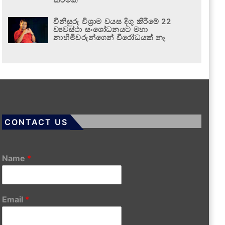
විනිසුරු විශ්‍රාම වයස දිගු කිරීමේ 22
ව්‍යවස්ථා සංශෝධනයට මහා
නාහිමිවරුන්ගෙන් විරෝධයක් නෑ
CONTACT US
Name
*
Email
*