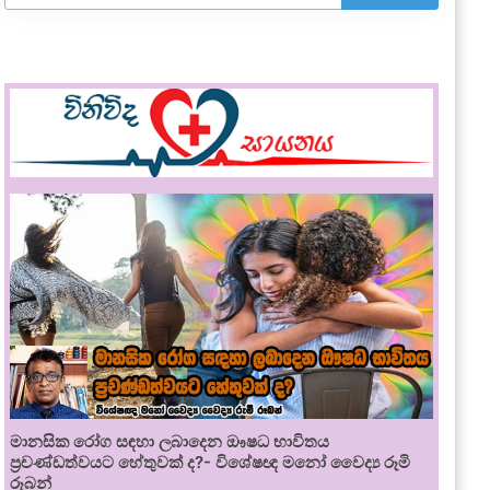
මානසික රෝග සඳහා ලබාදෙන ඖෂධ භාවිතය
ප්‍රචණ්ඩත්වයට හේතුවක් ද?- විශේෂඥ මනෝ වෛද්‍ය රූමි
රූබන්