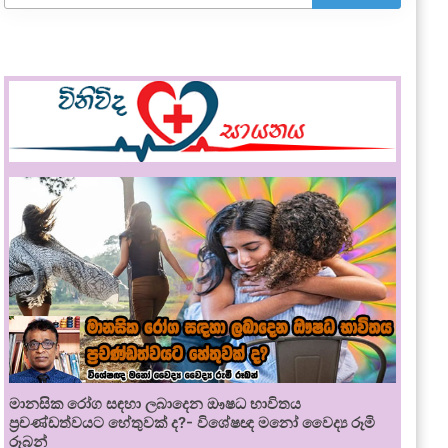
මානසික රෝග සඳහා ලබාදෙන ඖෂධ භාවිතය
ප්‍රචණ්ඩත්වයට හේතුවක් ද?- විශේෂඥ මනෝ වෛද්‍ය රූමි
රූබන්