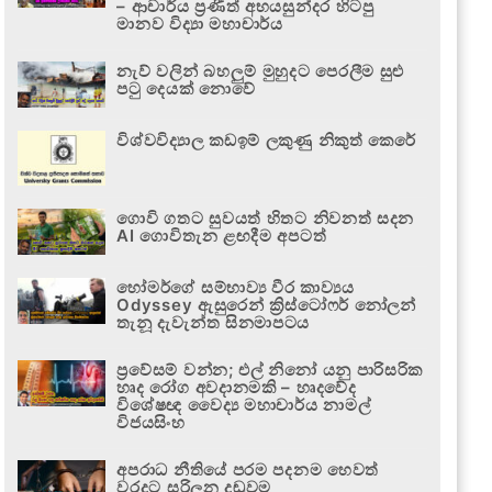
– ආචාර්ය ප්‍රණීත් අභයසුන්දර හිටපු
මානව විද්‍යා මහාචාර්ය
නැව් වලින් බහලුම් මුහුදට පෙරලීම සුළු
පටු දෙයක් නොවේ
විශ්වවිද්‍යාල කඩඉම් ලකුණු නිකුත් කෙරේ
ගොවි ගතට සුවයත් හිතට නිවනත් සදන
AI ගොවිතැන ළඟදීම අපටත්
හෝමර්ගේ සම්භාව්‍ය වීර කාව්‍යය
Odyssey ඇසුරෙන් ක්‍රිස්ටෝෆර් නෝලන්
තැනූ දැවැන්ත සිනමාපටය
ප්‍රවේසම් වන්න; එල් නිනෝ යනු පාරිසරික
හෘද රෝග අවදානමකි – හෘදවේද
විශේෂඥ වෛද්‍ය මහාචාර්ය නාමල්
විජයසිංහ
අපරාධ නීතියේ පරම පදනම හෙවත්
වරදට සරිලන දඬුවම