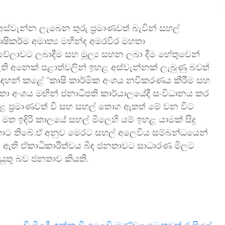
වැන්න ලැබෙන තුරු ප්‍රමාණවත් බැවින් සහල්
ෂිකර්ම අමාත්‍ය මහින්ද අමරවීර මහතා
වේලාවට ලබාදීම සහ මූල්‍ය සහන ලබා දීම හේතුවෙන්
ි අනෙක් පළාත්වලින් ඉහළ අස්වැන්නක් ලැබුණු බවත්
සඳහන් කළේ “කෘෂි කාර්මික අංශය නවීකරණය කිරීම සහ
ඳතා අංශය මඟින් ජනාධිපති කාර්යාලයේදී සංවිධානය කර
තුළ ප්‍රමාණවත් වී සහ සහල් තොග ඇතත් මේ වන විට
 ඉදිරි කාලයේ සහල් මිලෙහි යම් ඉහළ යාමක් සිදු
ොට තිබේ.ඒ අනුව මෙරට සහල් අලෙවිය සම්බන්ධයෙන්
වී ඇති ඒකාධිකාරීත්වය බිඳ ජනතාවට සාධාරණ මිලට
යුතු බව ජනතාව කියති.