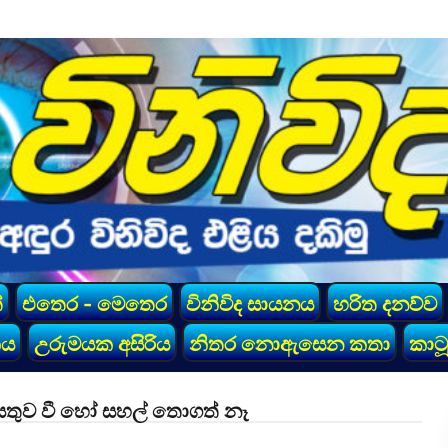
්
එතෙර - මෙතෙර
විනිවිද සායනය
හරිත දනව්ව
කය
උරුමයක අසිරිය
නිතර නොඇසෙන කතා
කාටූ
සතුව වී හෝ සහල් තොගත් නෑ