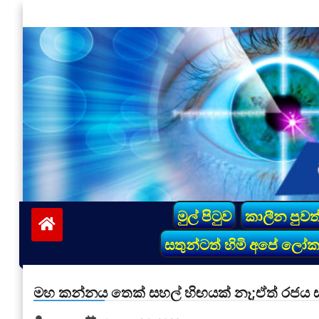
Skip
to
content
vinivida.lk
මුල් පිටුව
කාලීන පුවත
සතුන්ටත් හිමි අපේ ලෝ
මහ කන්නය තෙක් සහල් හිඟයක් නෑ;ඒත් රජය 