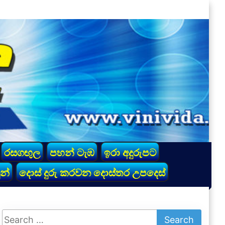
රසගඟුල
පහන් ටැඹ
ඉරා අදුරුපට
න්
දොස් දුරු කරවන දොස්තර උපදෙස්