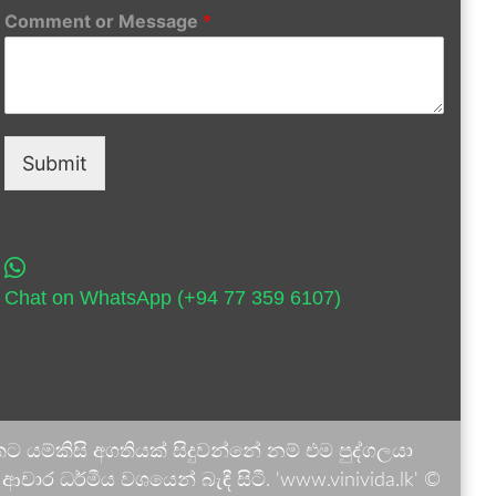
Comment or Message
*
Submit
Chat on WhatsApp (+94 77 359 6107)
 යම්කිසි අගතියක් සිදුවන්නේ නම් එම පුද්ගලයා
ාර ධර්මීය වශයෙන් බැඳී සිටී. 'www.vinivida.lk' ©