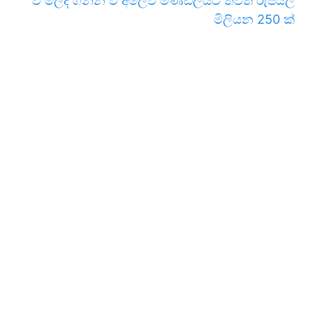
වී මිලදී ගන්න වී අලෙවි මණ්ඩලයට තවත් රුපියල්
මිලියන 250 ක්