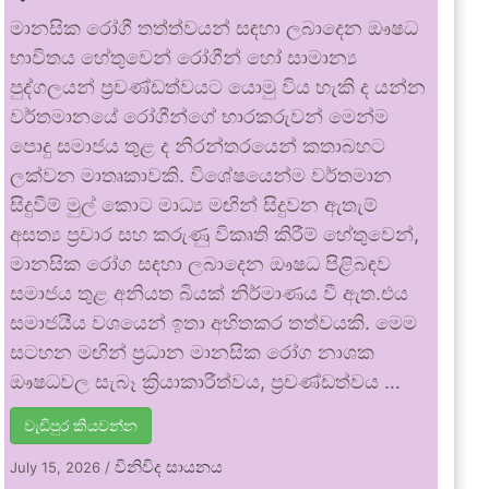
මානසික රෝගී තත්ත්වයන් සඳහා ලබාදෙන ඖෂධ
භාවිතය හේතුවෙන් රෝගීන් හෝ සාමාන්‍ය
පුද්ගලයන් ප්‍රචණ්ඩත්වයට යොමු විය හැකි ද යන්න
වර්තමානයේ රෝගීන්ගේ භාරකරුවන් මෙන්ම
පොදු සමාජය තුළ ද නිරන්තරයෙන් කතාබහට
ලක්වන මාතෘකාවකි. විශේෂයෙන්ම වර්තමාන
සිදුවීම් මුල් කොට මාධ්‍ය මඟින් සිදුවන ඇතැම්
අසත්‍ය ප්‍රචාර සහ කරුණු විකෘති කිරීම් හේතුවෙන්,
මානසික රෝග සඳහා ලබාදෙන ඖෂධ පිළිබඳව
සමාජය තුළ අනියත බියක් නිර්මාණය වී ඇත.එය
සමාජයීය වශයෙන් ඉතා අහිතකර තත්වයකි. මෙම
සටහන මඟින් ප්‍රධාන මානසික රෝග නාශක
ඖෂධවල සැබෑ ක්‍රියාකාරීත්වය, ප්‍රචණ්ඩත්වය …
වැඩිපුර කියවන්න
විනිවිද සායනය
July 15, 2026
/