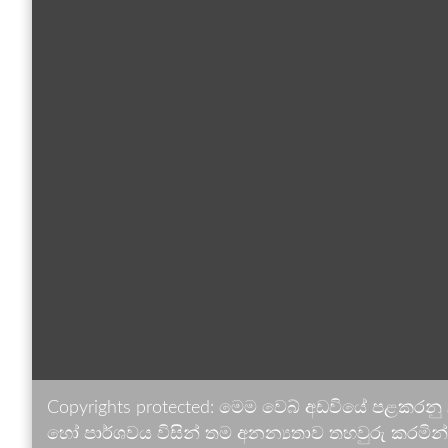
Copyrights protected: මෙම වෙබ් අඩවියේ පළකරනු
හෝ පාර්ශවය විසින් තම අනන්‍යතාව තහවුරු කරමින් ඉ