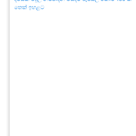
තෙක් ඉහළට