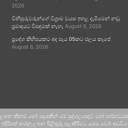
2026
විනිසුරුවරුන්ගේ විශ්‍රාම වයස ඉහළ දැමීමෙන් නඩු
ප්‍රමාදයට විසඳුමක් නැහැ
August 6, 2026
ප්‍රදේශ කිහිපයකට අද පැය 05කට ජලය කැපේ
August 6, 2026
 ලබන කිනම් හෝ දෙයකින් යම් පුද්ගලයකුට හෝ පාර්ශවයකට
දිරිපත් කරනු ලබන පිළිතුරු පළකිරීමට මෙම වෙබ් අඩවිය ආච