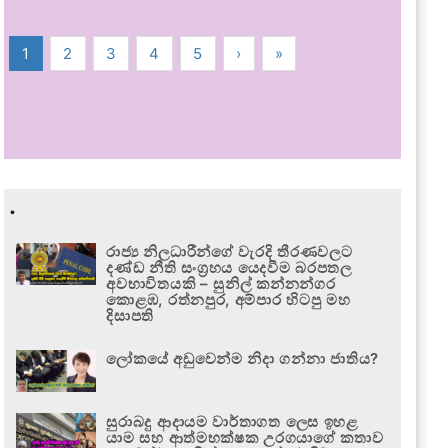
1
2
3
4
5
›
»
.
රාජ්‍ය නිලධාරීන්ගේ වැරදි තීරණවලට
දණ්ඩ නීති සංග්‍රහය යෙදවීම බරපතල
අවභාවිතයකි – සුනිල් කන්නන්ගර
කොළඹ, රත්නපුර, අම්පාර හිටපු මහ
දිසාපති
ලෝකයේ අඩුවෙන්ම නිදා ගන්නා ජාතිය?
සුරාබදු ආදායම වාර්තාගත ලෙස ඉහළ
යාම සහ ආත්මභක්ෂක උරගයාගේ කතාව