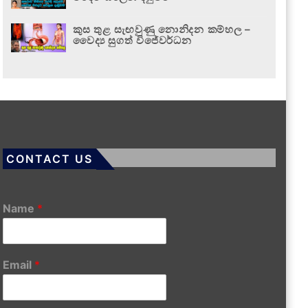
කුස තුළ සැඟවුණු නොනිදන කම්හල –
වෛද්‍ය සුගත් විජේවර්ධන
CONTACT US
Name
*
Email
*