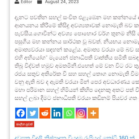
August 24, 2023
Editor
දැනට පවතින සහල් සංචිත එළැඹෙන මහ කන්නයේ අස්
ආනයනය කිරීමේ කිසිදු අවශ්‍යතාවක් නොමැති බව කෘ
පැවසීය.ගොවීන්ට අවශ්‍ය පොහොර වර්ග තුනම නිසි 
පසුගිය මහ කන්නය සාර්ථක වූ බවත්, නියඟය නොමැත
අමාත්‍යවරයා සඳහන් කළේය. අමාත්‍ය වරයා මේ බව 
එහි අභියෝග” මැයෙන් ජනාධිපති වෘත්තීය සමිති සබ
තිබූ විද්වත් හමුව අමතමිනි.එහෙත් මේ වන විට රට 
රජය සතුව අතිරේක වී සහ සහල් තොග නොමැති වීම මත
වනු ඇති බව ද ඇමති වරයා මින් පෙර අවධාරණය ක
මහා පරිමාන සහල් හිමියන් කිහිප දෙනකු අතට පත් 
සහල් ලබා දීමට ජනාධිපති වරයා කඩිනම් පියවර ගත 
කාලීන පුවත්
දවසක විදුලි නිෂ්පාදන වියදම රුපියල් කෝටි 160 ක්