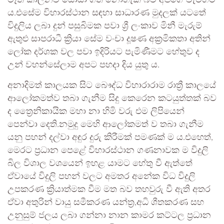
මෑත කාලීනව සොයා ගත නොහැකි බව අපගේ වැටහීම
ය.එසේම විහාරස්ථාන සඳහා සාධාරණ මුදලක් යටතේ
විදුලිය ලබා දුන් පසුබිමක පවා ශ්‍රී ලංකාව මිනී මැරුම්
ඇතුළු සාපරාධී ක්‍රියා සේම වංචා දූෂණ අක්‍රමිකතා අතින්
ලෝක දර්ශක වල පවා ඉදිරියට පැමිණීමට හේතුව ද
උන් වහන්සේලාම අපට පහදා දිය යුතු ය.
අනාදිමත් කාලයක සිට බෞද්ධ විහාරාරාම රාත්‍රී කාලයේ
ආලෝකමත්ව තබා ගැනීම සිදු කෙරෙන කටයුත්තක් බව
ද ත්‍රෛනිකායික මහා නා හිමි වරු එම ලිපියෙන්
පෙන්වා දෙති.නමුදු මෙහි ආලෝකමත් ව තබා ගැනීම
යනු පහන් දල්වා අඳුර දුරු කිරීමක් පමණක් ම ය.එහෙත්,
මෙරට ප්‍රධාන පෙළේ විහාරස්ථාන ගණනාවක ම විදුලි
බිල විශාල වශයෙන් ඉහළ යාමට හේතු වී ඇත්තේ
ඒවායේ විදුලි පහන් වලට අමතර අනේක විධ විදුලි
උපකරණ ක්‍රියාත්මක වීම මත බව තහවුරු වී ඇති අතර
ඒවා අතුරින් වායු සමීකරණ යන්ත්‍ර,අධි ශීතකරණ සහ
උනුසුම් ජලය ලබා ගන්නා නාන කාමර කට්ටල ප්‍රධාන