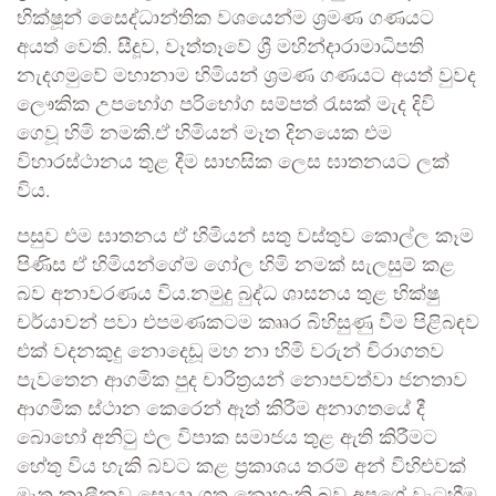
භික්ෂූන් සෛද්ධාන්තික වශයෙන්ම ශ්‍රමණ ගණයට
අයත් වෙති. සීදූව, වෑත්තෑවේ ශ්‍රී මහින්දාරාමාධිපති
නැදගමුවේ මහානාම හිමියන් ශ්‍රමණ ගණයට අයත් වුවද
ලෞකික උපහෝග පරිභෝග සම්පත් රැසක් මැද දිවි
ගෙවූ හිමි නමකි.ඒ හිමියන් මෑත දිනයෙක එම
විහාරස්ථානය තුළ දීම සාහසික ලෙස ඝාතනයට ලක්
විය.
පසුව එම ඝාතනය ඒ හිමියන් සතු වස්තුව කොල්ල කෑම
පිණිස ඒ හිමියන්ගේම ගෝල හිමි නමක් සැලසුම් කළ
බව අනාවරණය විය.නමුදු බුද්ධ ශාසනය තුළ භික්ෂු
චර්යාවන් පවා එපමණකටම කෲර බිහිසුණු වීම පිළිබඳව
එක් වදනකුදු නොදෙඩූ මහ නා හිමි වරුන් චිරාගතව
පැවතෙන ආගමික පුද චාරිත්‍රයන් නොපවත්වා ජනතාව
ආගමික ස්ථාන කෙරෙන් ඈත් කිරීම අනාගතයේ දී
බොහෝ අනිටු ඵල විපාක සමාජය තුළ ඇති කිරීමට
හේතු විය හැකි බවට කළ ප්‍රකාශය තරම් අන් විහිළුවක්