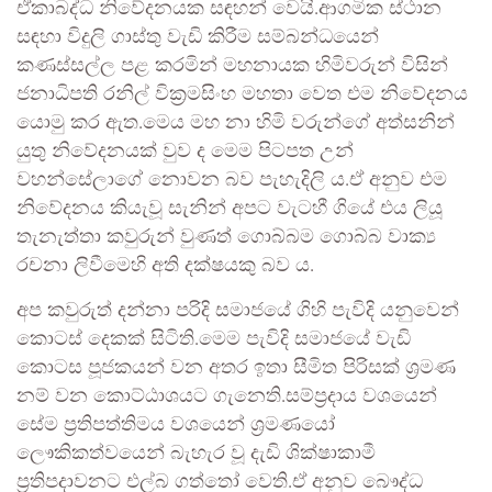
ඒකාබද්ධ නිවේදනයක සඳහන් වෙයි.ආගමික ස්ථාන
සඳහා විදුලි ගාස්තු වැඩි කිරීම සම්බන්ධයෙන්
කණස්සල්ල පළ කරමින් මහනායක හිමිවරුන් විසින්
ජනාධිපති රනිල් වික්‍රමසිංහ මහතා වෙත එම නිවේදනය
යොමු කර ඇත.මෙය මහ නා හිමි වරුන්ගේ අත්සනින්
යුතු නිවේදනයක් වුව ද මෙම පිටපත උන්
වහන්සේලාගේ නොවන බව පැහැදිලි ය.ඒ අනුව එම
නිවේදනය කියැවූ සැනින් අපට වැටහී ගියේ එය ලියූ
තැනැත්තා කවුරුන් වුණත් ගොබ්බම ගොබ්බ වාක්‍ය
රචනා ලිවීමෙහි අති දක්ෂයකු බව ය.
අප කවුරුත් දන්නා පරිදි සමාජයේ ගිහි පැවිදි යනුවෙන්
කොටස් දෙකක් සිටිති.මෙම පැවිදි සමාජයේ වැඩි
කොටස පූජකයන් වන අතර ඉතා සීමිත පිරිසක් ශ්‍රමණ
නම් වන කොට්ඨාශයට ගැනෙති.සම්ප්‍රදාය වශයෙන්
සේම ප්‍රතිපත්තිමය වශයෙන් ශ්‍රමණයෝ
ලෞකිකත්වයෙන් බැහැර වූ දැඩි ශික්ෂාකාමී
ප්‍රතිපදාවනට එල්බ ගත්තෝ වෙති.ඒ අනුව බෞද්ධ