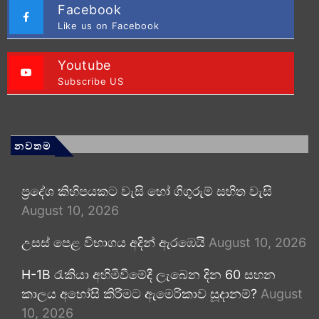
Facebook
Like us on Facebook
Youtube
Subscribe US
නවතම
ප්‍රදේශ කිහිපයකට වැසි හෝ ගිගුරුම් සහිත වැසි
August 10, 2026
උසස් පෙළ විභාගය අදින් ඇරඹෙයි
August 10, 2026
H-1B රැකියා අහිමිවීමේදී ලැබෙන දින 60 සහන
කාලය අහෝසි කිරීමට ඇමෙරිකාව සූදානම්?
August
10, 2026