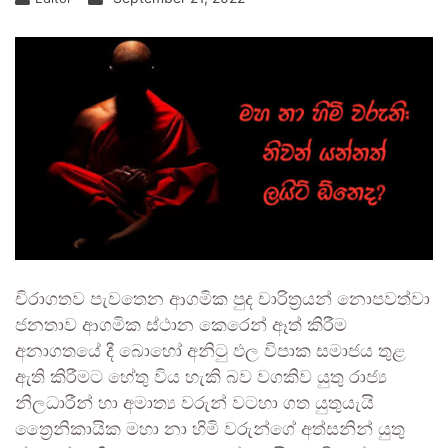
චිරාගතව පැවතෙන ආගමික පුද චාරිත්‍රයන් නොපවත්වා
ජනතාව ආගමික ස්ථාන කෙරෙන් ඈත් කිරීම
අනාගතයේ දී බොහෝ අනිටු ඵල විපාක සමාජය තුළ
ඇති කිරීමට හේතු විය හැකි බව වගකිව යුතු රාජ්‍ය
නිලධාරීන් හා අමාත්‍ය වරුන් වටහා ගත යුතුයැයි
ත්‍රෛනිකායික මහා නා හිමි වරුන්ගේ අත්සනින් යුතු