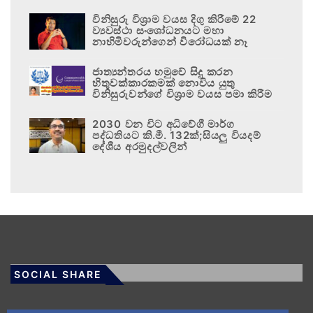
විනිසුරු විශ්‍රාම වයස දිගු කිරීමේ 22
ව්‍යවස්ථා සංශෝධනයට මහා
නාහිමිවරුන්ගෙන් විරෝධයක් නෑ
ජාත්‍යන්තරය හමුවේ සිදු කරන
හිතුවක්කාරකමක් නොවිය යුතු
විනිසුරුවන්ගේ විශ්‍රාම වයස පමා කිරීම
2030 වන විට අධිවේගී මාර්ග
පද්ධතියට කි.මී. 132ක්;සියලු වියදම්
දේශීය අරමුදල්වලින්
SOCIAL SHARE