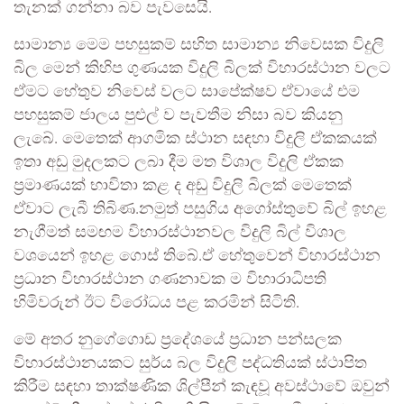
තැනක් ගන්නා බව පැවසෙයි.
සාමාන්‍ය මෙම පහසුකම් සහිත සාමාන්‍ය නිවෙසක විදුලි
බිල මෙන් කිහිප ගුණයක විදුලි බිලක් විහාරස්ථාන වලට
ඒමට හේතුව නිවෙස් වලට සාපේක්ෂව ඒවායේ එම
පහසුකම් ජාලය පුළුල් ව පැවතීම නිසා බව කියනු
ලැබේ. මෙතෙක් ආගමික ස්ථාන සඳහා විදුලි ඒකකයක්
ඉතා අඩු මුදලකට ලබා දීම මත විශාල විදුලි ඒකක
ප්‍රමාණයක් භාවිතා කළ ද අඩු විදුලි බිලක් මෙතෙක්
ඒවාට ලැබී තිබිණ.නමුත් පසුගිය අගෝස්තුවේ බිල් ඉහළ
නැගීමත් සමඟම විහාරස්ථානවල විදුලි බිල් විශාල
වශයෙන් ඉහළ ගොස් තිබේ.ඒ හේතුවෙන් විහාරස්ථාන
ප්‍රධාන විහාරස්ථාන ගණනාවක ම විහාරාධිපති
හිමිවරුන් ඊට විරෝධය පළ කරමින් සිටිති.
මේ අතර නුගේගොඩ ප්‍රදේශයේ ප්‍රධාන පන්සලක
විහාරස්ථානයකට සුර්ය බල විදුලි පද්ධතියක් ස්ථාපිත
කිරීම සඳහා තාක්ෂණික ශිල්පීන් කැඳවූ අවස්ථාවේ ඔවුන්