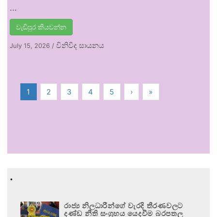
…
වැඩිපුර කියවන්න
විනිවිද සායනය
July 15, 2026
/
1
2
3
4
5
›
»
.
රාජ්‍ය නිලධාරීන්ගේ වැරදි තීරණවලට
දණ්ඩ නීති සංග්‍රහය යෙදවීම බරපතල