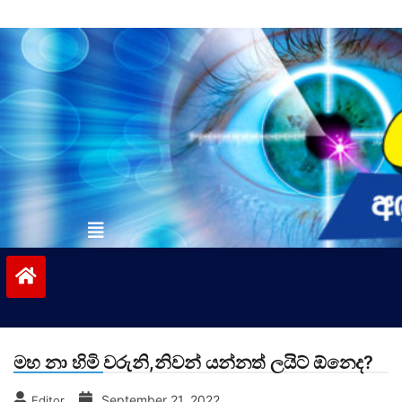
Skip
to
content
vinivida.lk
මහ නා හිමි වරුනි,නිවන් යන්නත් ලයිට් ඕනෙද?
September 21, 2022
Editor