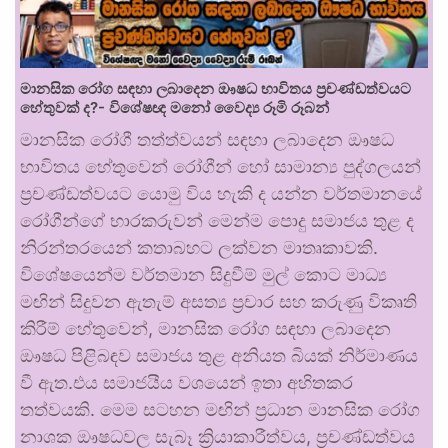
මානසික රෝග සඳහා ලබාදෙන ඖෂධ භාවිතය ප්‍රචණ්ඩත්වයට
හේතුවක් ද?- විශේෂඥ මනෝ වෛද්‍ය රූමි රූබන්
මානසික රෝගී තත්ත්වයන් සඳහා ලබාදෙන ඖෂධ
භාවිතය හේතුවෙන් රෝගීන් හෝ සාමාන්‍ය පුද්ගලයන්
ප්‍රචණ්ඩත්වයට යොමු විය හැකි ද යන්න වර්තමානයේ
රෝගීන්ගේ භාරකරුවන් මෙන්ම පොදු සමාජය තුළ ද
නිරන්තරයෙන් කතාබහට ලක්වන මාතෘකාවකි.
විශේෂයෙන්ම වර්තමාන සිදුවීම් මුල් කොට මාධ්‍ය
මඟින් සිදුවන ඇතැම් අසත්‍ය ප්‍රචාර සහ කරුණු විකෘති
කිරීම් හේතුවෙන්, මානසික රෝග සඳහා ලබාදෙන
ඖෂධ පිළිබඳව සමාජය තුළ අනියත බියක් නිර්මාණය
වී ඇත.එය සමාජයීය වශයෙන් ඉතා අහිතකර
තත්වයකි. මෙම සටහන මඟින් ප්‍රධාන මානසික රෝග
නාශක ඖෂධවල සැබෑ ක්‍රියාකාරීත්වය, ප්‍රචණ්ඩත්වය