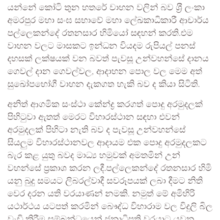
යන්නේ කෝටි තුන හතරේ වාහන වලින් බව ‍ශ‍්‍රී ලංකා
අමරපුර මහා සංඝ සභාවේ මහා ලේඛකාධිකාරී ආචාර්ය
පල්ලෙකන්දේ රතනසාර හිමියෝ සඳහන් කරති.එම
වාහන වලට මාසකට ඉන්ධන වියදම රුපියල් පනස්
දහසක් ලක්ෂයක් වන බවත් පැවසූ උන්වහන්සේ දානය
ගෙවල් දාන ගෙවල්වල, ආදාහන පොල වල මෙම අත්
සුඛෝපභෝගී වාහන දැකගත හැකි බව ද කියා සිටිති.
අනිත් ආගමික සංස්ථා කේන්ද්‍ර කරගත් පොදු අරමුදලක්
පිහිටුවා ඇතත් මෙරට විහාරස්ථාන සඳහා එවන්
අරමුදලක් පිහිටා නැති බව ද පැවසූ උන්වහන්සේ
සියලුම විහාරස්ථානවල ආදායම එක පොදු අරමුදලකට
බැර කළ යුතු බවද මාධ්‍ය හමුවක් අමතමින් උන්
වහන්සේ ප්‍රකාශ කරන ලදී.පල්ලෙකන්දේ රතනසාර හිමි
යනු බුදු සමයට ලිබරල්වාදී සවරූපයක් ලබා දීමට නිති
වෙර දරන යති වරයාණන් නමකි. නමුත් මේ අමිහිරි
යථාර්ථය යටපත් කරමින් බෞද්ධ විහාරාම වල විදුලි බිල
වැඩි කිරීම සම්බන්ධයෙන් ජනාධිපති වරයාට යවන