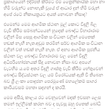
ප්‍රකාශයෙන් ඉදිරිපත් කිරීමට එම ත්‍රෛනිකායික මහා නා
හිමි වරුන්ට නොහැකි වූයේ ඒ ආධාර දුන් හිමි වරුන්
අපේ රටේ නිකායත්‍රයට අයත් නොවන නිසාද?
එමෙන්ම මෙම ආගමික ස්ථාන මුල් කොට විදුලි බිල
වැඩි කිරීම සම්බන්ධයෙන් හුදෙක් බෞද්ධ විහාරාරාම
වලින් මිස සෙසු ආගමික සංවිධාන වලින් මෙතෙක්
හඬක් නැඟී නැත.අඩුම තරමින් සර්ව ආගමික සංවිධාන
වලින් වත් හඬක් නැඟී නැත. ඒ අන්‍ය ආගමික පූජනීය
ස්ථාන වල බෞද්ධ විහාරාරාම වල මෙන් විදුලි
අධිපරිභෝජනයක් සිදු නොවන නිසා බව අපගේ
වැටහීම ය.මේ අතර විදුලි ගාස්තු වැඩි කිරීම හේතුවෙන්
බෞද්ධ සිද්ධස්ථාන වල යම් විරෝධයක් ඇති වී තිබෙන
බව ශ්‍රී ලංකා පොදුජන පෙරමුණේ මහලේකම් සාගර
කාරියවසම් මහතා සඳහන් ද කරයි.
මෙම අසීරු කාලය රට වෙනුවෙන් මඳක් ඉවසන ලෙස
තමන් ඉල්ලීමක් කරන බව ද පැවසූ ඔහු එතෙක් බෝධි