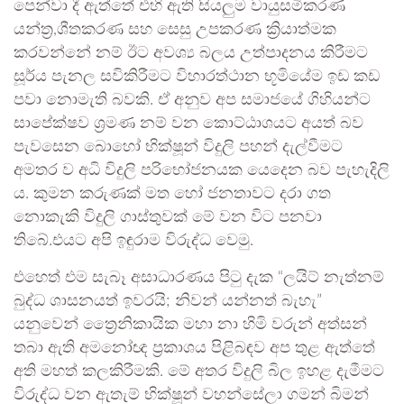
පෙන්වා දී ඇත්තේ එහි ඇති සියලුම වායුසමීකරණ
යන්ත්‍ර,ශීතකරණ සහ සෙසු උපකරණ ක්‍රියාත්මක
කරවන්නේ නම් ඊට අවශ්‍ය බලය උත්පාදනය කිරීමට
සූර්ය පැනල සවිකිරීමට විහාරත්ථාන භූමියේම ඉඩ කඩ
පවා නොමැති බවකි. ඒ අනුව අප සමාජයේ ගිහියන්ට
සාපේක්ෂව ශ්‍රමණ නම් වන කොට්ඨාශයට අයත් බව
පැවසෙන බොහෝ භික්ෂූන් විදුලි පහන් දැල්වීමට
අමතර ව අධි විදුලි පරිභෝජනයක යෙදෙන බව පැහැදිලි
ය. කුමන කරුණක් මත හෝ ජනතාවට දරා ගත
නොකැකි විදුලි ගාස්තුවක් මේ වන විට පනවා
තිබේ.එයට අපි ඉඳුරාම විරුද්ධ වෙමු.
එහෙත් එම සැබෑ අසාධාරණය පිටු දැක “ලයිට් නැත්නම්
බුද්ධ ශාසනයත් ඉවරයි; නිවන් යන්නත් බැහැ”
යනුවෙන් ත්‍රෛනිකායික මහා නා හිමි වරුන් අත්සන්
තබා ඇති අමනෝඥ ප්‍රකාශය පිළිබඳව අප තුළ ඇත්තේ
අති මහත් කලකිරීමකි. මේ අතර විදුලි බිල ඉහළ දැමීමට
විරුද්ධ වන ඇතැම් භික්ෂූන් වහන්සේලා ගමන් බිමන්