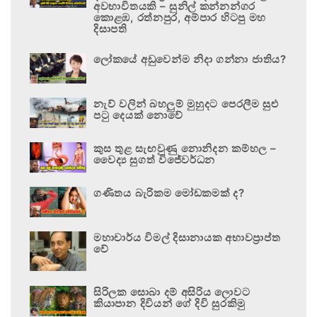
අවභාවිතයකි – සුනිල් කන්නන්ගර
කොළඹ, රත්නපුර, අම්පාර හිටපු මහ
දිසාපති
ලෝකයේ අඩුවෙන්ම නිදා ගන්නා ජාතිය?
නැව් වලින් බහලුම් මුහුදට පෙරලීම සුළු
පටු දෙයක් නොවේ
කුස තුළ සැඟවුණු නොනිදන කම්හල –
වෛද්‍ය සුගත් විජේවර්ධන
ගණිතය බැරිකම මෝඩකමක් ද?
මහාචාර්ය විමල් දිසානායක අභාවප්‍රාප්ත
වේ
සිරිලක සොබා දම් අසිරිය ලොවට
කියාපාන දිවියන් ගේ දිවි සුරකිමු