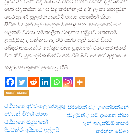
පූජාවන් වැනි දේ බෝධිය වටේ පහන් ටිකක් දල්වාගෙන
හෝ සිදු කරන ලෙස සිදු කරන්නැයි ද ශ‍්‍රී ලංකා පොදුජන
පෙරමුණේ මූලස්ථානයේ දී මාධ්‍ය අමතමින් කියා
සිටියේය.ඉන් පැවසෙනුයේ පොදු ජන පෙරමුණේ මහ
ලේකම් වරයා සමකාලීන විඥානය හමුවේ කෙතරම්
ළදරුවකු ද යන්නය.අද රට පත්ව ඇති මෙම සියළු
ඛේදවාචකයන්ට හේතුව එබඳු ළදරුවන් රටේ සමාජයේ
වග කිව යුතු භූමිකාවන්ට පත් වීම බව අප ගේ අදහස ය.
කදුරුපොකුණේ සුමංගල හිමි
එතෙර - මෙතෙර
රැජිනගේ අවමංගල කටයුතු
පිරිවෙන් වල උගන්වන්නේ
අවසන් වීමත් සමඟ
දවල්ටත් ලයිට් දාගෙන නිසා
රැජිනගේ ඔටුන්නේ
දැන් ඉගැන්වීම් නතර
දියමන්ති අප්‍රිකාව ඉල්ලයි
කරන්න වෙලා