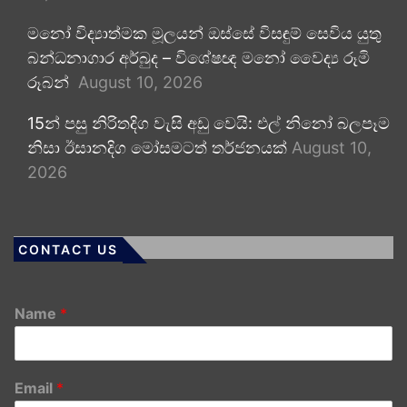
මනෝ විද්‍යාත්මක මූලයන් ඔස්සේ විසඳුම් සෙවිය යුතු
බන්ධනාගාර අර්බුද – විශේෂඥ මනෝ වෛද්‍ය රූමි
රූබන්
August 10, 2026
15න් පසු නිරිතදිග වැසි අඩු වෙයි: එල් නිනෝ බලපෑම
නිසා ඊසානදිග මෝසමටත් තර්ජනයක්
August 10,
2026
CONTACT US
Name
*
Email
*