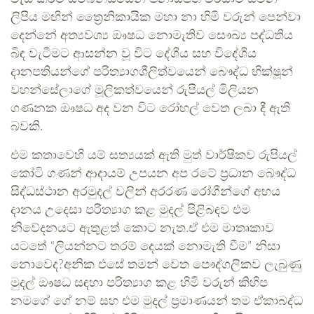
ලිපිය මඟින් ත්‍රෛනිකායික මහා නා හිමි වරුන් පෙන්වා
දෙන්නේ අත්‍යවශ්‍ය ඖෂධ නොමැතිව සෞඛ්‍ය පද්ධතිය
බිඳ වැටීමට ආසන්න වූ විට දේශීය සහ විදේශීය
දානපතියන්ගේ පරිත්‍යාගශීලිත්වයෙන් බෞද්ධ භික්ෂූන්
වහන්සේලාගේ මූලිකත්වයෙන් රුපියල් මිලියන
ගණනක ඖෂධ අද වන විට රෝහල් වෙත ලබා දී ඇති
බවකි.
එම කතාවෙහි යම් සත්‍යයක් ඇති මුත් වාර්ෂිකව රුපියල්
කෝටි ගණන් ආදායම් උපයන අප රටේ ප්‍රධාන බෞද්ධ
සිද්ධස්ථාන අරමුදල් වලින් අරරණ රෝගීන්ගේ අභය
දානය උදෙසා පරිත්‍යාග කළ මුදල් පිළිබඳව එම
නිවේදනයට ඇතුළත් කොට නැත.ඒ එම මාතෘකාව
යටතේ “ලියන්නට තරම් දෙයක් නොමැති වීම” නිසා
නොවෙද?අනික එසේ තමන් වෙත පෞද්ගලිකව ලැබුණු
මුදල් ඖෂධ සඳහා පරිත්‍යාග කළ හිමි වරුන් කිහිප
නමගේ ගේ නම් සහ එම මුදල් ප්‍රමාණයන් තම ඒකාබද්ධ