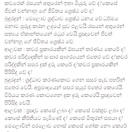
කවරෙක් රසයන් අතුරෙන් ඉතා මියුරු වේ ද?කෙසේ
ජීවත් වන්නාහු ගේ ජීවිතය ශ්‍රෙෂ්ඨ වේ ද?
බුදුරදුන් : මෙලොව ශ්‍රද්ධාව ශ්‍රෙෂ්ඨ ධනය වේ.ධර්මය
මනාව පුරුදු කරන ලදුයේ සුව එළවයි.රසයන් අතුරෙන්
සත්‍යය ඒකාන්තයෙන් මධුර වෙයි.ප්‍රඥාවෙන් ජීවත්
වන්නහු ගේ ජීවිතය ශ්‍රෙෂ්ඨ වේ.
ආලවක : කවර ප්‍රකාරයකින් ඕඝයන් තරණය කෙරේ ද?
කවර පරිද්දෙකින් සංසාර සාගරයෙන් එතෙර වේ ද?කවර
පරිද්දකින් සසර දුක් දුරු කෙරේ ද?කවර ප්‍රකාරයකින්
පිරිසිදු වේ ද?
බුදුරදුන් : ශ්‍රද්ධාව කරණකොට ගෙන සසර සැඩ පහරින්
එතෙර වෙයි. අප්‍රමාදයෙන් සසර සයුර එතෙර කෙරෙයි.
වීර්යය කරණ කොටගෙන දුක දුරු කෙරෙයි.ප්‍රඥාවෙන්
පිරිසිදු වෙයි.
ආලවක : ප්‍රඥාව කෙසේ ලබා ද? කෙසේ වස්තුව ලබා ද?
කෙසේ කීර්තියට පැමිණේ ද? කෙසේ මිතුරන් සපයා ද?
මෙලොවින් පරලොව හොස් කෙසේ ශෝක නො කෙරේ