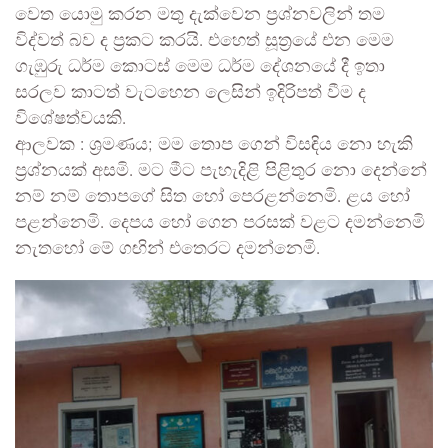
වෙත යොමු කරන මතු දැක්වෙන ප්‍රශ්නවලින් තම
විද්වත් බව ද ප්‍රකට කරයි. එහෙත් සූත්‍රයේ එන මෙම
ගැඹුරු ධර්ම කොටස් මෙම ධර්ම දේශනයේ දී ඉතා
සරලව කාටත් වැටහෙන ලෙසින් ඉදිරිපත් වීම ද
විශේෂත්වයකි.
ආලවක : ශ්‍රමණය; මම තොප ගෙන් විසඳිය නො හැකි
ප්‍රශ්නයක් අසමි. මට මීට පැහැදිළි පිළිතුර නො දෙන්නේ
නම් නම් තොපගේ සිත හෝ පෙරළන්නෙමි. ළය හෝ
පළන්නෙමි. දෙපය හෝ ගෙන පරසක් වළට දමන්නෙමි
නැතහෝ මේ ගඟින් එතෙරට දමන්නෙමි.