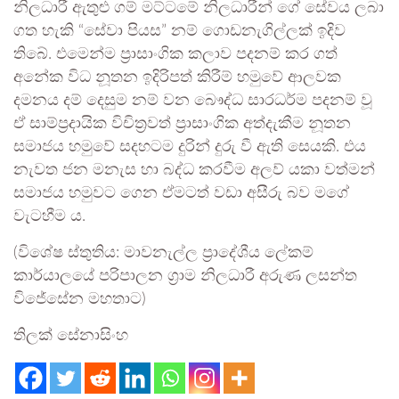
නිලධාරී ඇතුළු ගම් මට්ටමේ නිලධාරීන් ගේ සේවය ලබා
ගත හැකි “සේවා පියස” නම් ගොඩනැගිල්ලක් ඉදිව
තිබේ. එමෙන්ම ප්‍රාසාංගික කලාව පදනම් කර ගත්
අනේක විධ නූතන ඉදිරිපත් කිරීම් හමුවේ ආලවක
දමනය දම් දෙසුම නම් වන බෞද්ධ සාරධර්ම පදනම් වූ
ඒ සාම්ප්‍රදායික විචිත්‍රවත් ප්‍රාසාංගික අත්දැකීම නූතන
සමාජය හමුවේ සදහටම දුරින් දුරු වී ඇති සෙයකි. එය
නැවත ජන මනැස හා බද්ධ කරවීම අලව් යකා වත්මන්
සමාජය හමුවට ගෙන ඒමටත් වඩා අසීරු බව මගේ
වැටහීම ය.
(විශේෂ ස්තුතිය: මාවනැල්ල ප්‍රාදේශීය ලේකම්
කාර්යාලයේ පරිපාලන ග්‍රාම නිලධාරී අරුණ ලසන්ත
විජේසේන මහතාට)
තිලක් සේනාසිංහ