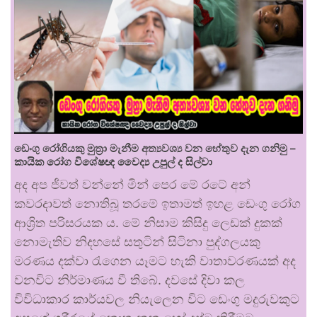
ඩෙංගු රෝගියකු ⁣මුත්‍රා මැනීම අත්‍යවශ්‍ය වන හේතුව දැන ගනිමු –
කායික රෝග විශේෂඥ වෛද්‍ය උපුල් ද සිල්වා
අද අප ජීවත් වන්නේ මින් පෙර මේ රටේ අන්
කවරදාවත් නොතිබූ තරමේ ඉතාමත් ඉහළ ඩෙංගු රෝග
ආශ්‍රිත පරිසරයක ය. මේ නිසාම කිසිදු ලෙඩක් දුකක්
නොමැතිව නිදහසේ සතුටින් සිටිනා පුද්ගලයකු
මරණය දක්වා රැගෙන යෑමට හැකි වාතාවරණයක් අද
වනවිට නිර්මාණය වී තිබේ. දවසේ දිවා කල
විවිධාකාර කාර්යවල නියැලෙන විට ඩෙංගු මදුරුවකුට