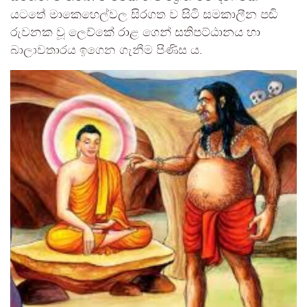
යටතේ මාකෙහෙල්වල සිරගත ව සිටි සමකාලීන පඬි
රුවනක වූ ලෙව්කේ රාළ ගෙන් සතිපට්ඨානය හා
බාලාවතාරය ඉගෙන ගැනීම පිණිස ය.