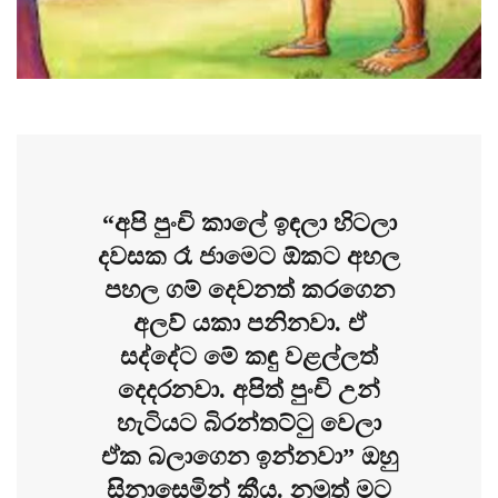
“අපි පුංචි කාලේ ඉඳලා හිටලා
දවසක රෑ ජාමෙට ඕකට අහල
පහල ගම් දෙවනත් කරගෙන
අලව් යකා පනිනවා. ඒ
සද්දේට මේ කඳු වළල්ලත්
දෙදරනවා. අපිත් පුංචි උන්
හැටියට බිරන්තට්ටු වෙලා
ඒක බලාගෙන ඉන්නවා” ඔහු
සිනාසෙමින් කීය. නමුත් මට