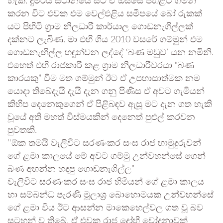
හැක. දුම්රිය ස්ථානයේ සිට ඒ ඔස්සේ පහළට ගමන්
කරන විට එවක එම වෙල්එළිය සමීපයේ බෝ රුකක්
යට පිහිටි ග්‍රාම නිලධාරී කාර්යාල ගොඩනැගිල්ලක්
දක්නට ලැබිණ. මා එහි ගිය 2010 වසරේ ගම්මුන් එම
ගොඩනැඟිල්ල හඳුන්වන ලද්දේ ‘බණ මඩුව’ යන නමිනි.
එහෙත් එහි රාජකාරී කළ ග්‍රාම නිලධාරීවරයා “බණ
කාරයකු” වීම මත ගම්මුන් ඊට ඒ උපහාසාත්මක නම
යොදා තිබේදැයි දැයි දැන ගනු පිණිස ඒ අවට ගැමියන්
කිහිප දෙනෙකුගෙන් ඒ පිළිබඳව ඇසූ මට දැන ගත හැකි
වූයේ අති මහත් විස්මයකින් දෙනෙත් පුළුල් කරවන
පුවතකි.
’‘ඕක තමයි වැලිවිට සරණංකර සංඝ රාජ හාමුදුරුවන්
ගේ ළමා කාලයේ මේ අවට ගම්මු උන්වහන්සේ ගෙන්
බණ අහන්න හදපු ගොඩනැගිල්ල”
වැලිවිට සරණංකර සංඝ රාජ හිමියන් ගේ ළමා කාලය
හා සම්බන්ධ පැරණි මූලාශ්‍ර බොහොමයක උන්වහන්සේ
ගේ ළමා විය ඊට ආසන්න මාකෙහෙල්වල ගත වූ බව
සටහන් ව තිබේ. ඒ එවක රාජ ද්‍රෝහී චෝදනාවක්