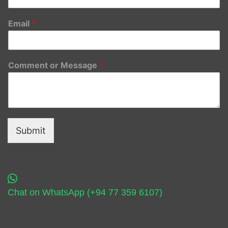
Email
*
Comment or Message
*
Submit
Chat on WhatsApp (+94 77 359 6107)