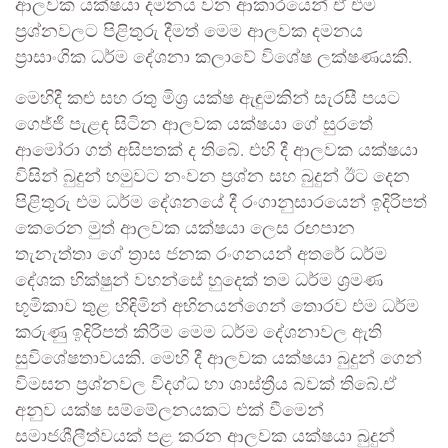
ආලවක යක්ෂයා දමනය වන ආකාරයෙන් ඒ එම
ප්‍රශ්නවලට පිළිතුරු දීමත් මෙම ආලවක දමනය
ප්‍රාසාංගික ධර්ම දේශනා කලාවේ විශේෂ ලක්ෂණයකි.
මෙහිදී කළු සහ රතු මිශ්‍ර යක්ෂ ඇඳුමකින් සැරසී පයට
ගෙජ්ජි පැළඳ සිටින ආලවක යක්ෂයා ගේ සුරතේ
ආමෝරා ගත් අසිපතක් ද තිබේ. එහි දී ආලවක යක්ෂයා
විසින් බුදුන් හමුවට නංවන ප්‍රශ්න සහ බුදුන් ඊට දෙන
පිළිතුරු එම ධර්ම දේශනයේ දී රංගානුසාරයෙන් ඉදිරිපත්
කෙරෙන මුත් ආලවක යක්ෂයා ලෙස රඟපාන
තැනැත්තා ගේ ත්‍රාස ජනක රංගනයන් අතරේ ධර්ම
දේශක භික්ෂුන් වහන්සේ හුදෙක් තම ධර්ම ශ්‍රමණ
භූමිකාව තුළ හිඳිමින් අභිනයන්ගෙන් තොරව එම ධර්ම
කරුණු ඉදිරිපත් කිරීම මෙම ධර්ම දේශනාවල ඇති
සුවිශේෂතාවයකි. මෙහි දී ආලවක යක්ෂයා බුදුන් ගෙන්
විමසන ප්‍රශ්නවල විදග්ධ හා ශාස්ත්‍රීය බවක් තිබේ.ඒ
අනුව යක්ෂ සම්මේලනයකට එක් වීමෙන්
සමාජශීලීත්වයක් පළ කරන ආලවක යක්ෂයා බුදුන්