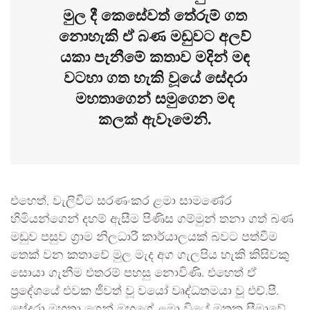
මුල දී කෙසේවත් තේරුම් ගත
නොහැකි ඒ බණ මඩුවට අලව්
යකා පැනීමේ කතාව මදින් මඳ
වටහා ගත හැකි වූයේ සේදරා
මහතාගෙන් සමුගෙන මඳ
කලක් ඇවෑමෙනි.
එහෙත්, වැලිවිට සරණංකර ළමා සාමණේර
හිමියන්ගෙන් දහම් ඇසීම පිණිස ගම්මුන් තනා ගත් බණ
මඩුව පසුව ග්‍රාම නිලධාරී කාර්යාලයක් බවට පත්වීම
තෙක් වන කතාවේ මුල මැද අග ගැලපිය හැකි කිසිවකු
සොයා ගැනීම එතරම් පහසු නොවිණි. එහෙත් ඒ
ප්‍රදේශයේ එවක ජීවත් වූ වයෝ වෘද්ධතමයා වූ එච්.පී.
සේදරා මහතා ගෙන් ඔහුගේ ළමා වියේ මතක සීමාවේ