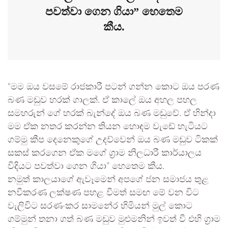
පවත්වා ගෙන ගියා” හෙතෙම
කීය.
“මම ඔය වසමේ රාජකාරී පටන් ගන්න කොට ඔය පරණ
බණ මඩුව හරක් ගාලක්. ඒ කාලේ ඔය අහල පහල
සමහරුන් ගේ හරක් බැන්දේ ඔය බණ මඩුවේ. ඒ හින්දා
මම ඒක නතර කරන්න තියන හොඳම වැඩේ හැටියට
ගම්මු කීප දෙනෙකුගේ උදව්වෙන් ඔය බණ මඩුව ටිකක්
සකස් කරගෙන ඒක මගේ ග්‍රාම නිලධාරී කාර්යාලය
විදියට පවත්වා ගෙන ගියා” හෙතෙම කීය.
නමුත් කාලයාගේ ඇවෑමෙන් අපගේ ජන සමාජය තුළ
නවීකරණ ලක්ෂණ පහළ වීමත් සමඟ මේ වන විට
වැලිවිට සරණංකර සාමනේර හිමියන් මුල් කොට
ගම්මුන් තනා ගත් බණ මඩුව මුළුමනින් ඉවත් වී එහි ග්‍රාම