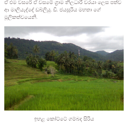
ඒ එම වසරේ ඒ වසමේ ග්‍රාම නිලධාරී වරයා ලෙස පත්ව
ආ මාලියැද්දේ ඩබ්ලියු. ඩී. ජයසූරිය මහතා ගේ
මූලිකත්වයෙනි.
ඉහළ කෝට්ටේ ගම්බද සිරිය