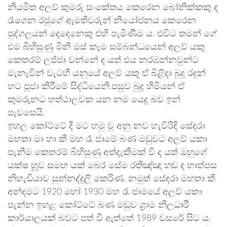
නියමිත අලව් කුමරු සංකේතය කෙරෙන බෝනික්කකු ද
රැගෙන රජුගේ ඇමතිවරුන් නියෝජනය කෙරෙන
පුද්ගලයන් දෙදෙනෙකු එහි පැමිණීම ය. එවිට තමන් ගේ
එම බිහිසුණු මිනී මස් කෑම සම්බන්ධයෙන් අලව් යකු
කෙතරම් ලජ්ජා වන්නේ ද යත් එය නරඹන්නවුන්ට
මැනැවින් වැටහී යනුයේ අලව් යකු ඒ බිළිදා බුදු රදුන්
හට පූජා කිරීමේ සිද්ධියෙනි.පසුව බුදු හිමියන් ඒ
කුමරුනට හත්ථාලවක යන නම යෙදූ බව ඉන්
පැවසෙයි.
ඉහල කෝට්ටේ දී මට හමු වූ අනු නව හැවිරිදි සේදරා
මහතා මා හා කී මහ රෑ ජාමේ බණ මඩුවට අලව් යකා
පැනීම කෙතරම් බිහිසුණු අත්දැකීමක් වී ද යත් ඔහුගේ
යක්ෂ හුූව සමඟ යක් බෙර සේම රතිඤ්ඤා හඬ ද හාත්පස
නිහැඬියාව සුන්නද්දූලි කෙරිණ. නමුත් සේදරා මහතා කී
අන්දමට 1920 හෝ 1930 මහ රෑ ජාමයේ අලව් යකා
පැන්න ඉහළ කෝට්ටේ බණ මඩුව ග්‍රාම නිලධාරී
කාර්යාලයක් බවට පත් වී ඇත්තේ 1989 වසරේ සිට ය.