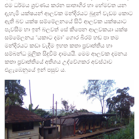
එම ධර්මය ශ්‍රවණය කරන සාතාගිර හා හේමවත යන
දැහැමි යක්ෂයන් ආලවක මන්දිරයට බුදුන් වැඩම කොට
ඇති බව යක්ෂ සම්මේලනයේ සිටි ආලවක යක්ෂයාට
පැවසීම හා ඉන් බලවත් සේ කිපෙන ආලවකයා යක්ෂ
සම්මේලනය “යකාට දමා” ගොර බිරම් හඬ පා තම
මන්දිරයට කඩා වැදීම ඉහත කතා ප්‍රවෘත්තිය හා
සම්බන්ධ මූලික සිදුවීම් දාමයයි. මෙම ආලවක දමනය
කතා ප්‍රවෘත්තියේ අතිශය උද්වේගකර අවස්ථාව
එළැඹෙනුයේ ඉන් පසුව ය.