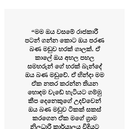
“මම ඔය වසමේ රාජකාරී
පටන් ගන්න කොට ඔය පරණ
බණ මඩුව හරක් ගාලක්. ඒ
කාලේ ඔය අහල පහල
සමහරුන් ගේ හරක් බැන්දේ
ඔය බණ මඩුවේ. ඒ හින්දා මම
ඒක නතර කරන්න තියන
හොඳම වැඩේ හැටියට ගම්මු
කීප දෙනෙකුගේ උදව්වෙන්
ඔය බණ මඩුව ටිකක් සකස්
කරගෙන ඒක මගේ ග්‍රාම
නිලධාරී කාර්යාලය විදියට