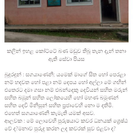
කලින් ඉහළ කෝට්ටේ බණ මඩුව තිබූ තැන දැන් තනා
ඇති සේවා පියස
බුදුරදුන් : සගයාණෙනි; යමෙක් මාගේ සිත හෝ පෙරළා
නම් හදවත හෝ පළා නම් දෙපය හෝ අල්ලා මේ ගඟින්
එතෙරට දමා ගසා නම් එබන්දෙකු දෙවියන් සහිත මරුන්
සහිත බඹුන් සහිත ලෝකයෙහි හෝ මහණ බමුණන්
සහිත දෙවි මිනිසුන් සහිත ප්‍රජාවෙහි නො ම දතිමි.
එහෙත් සගයාණෙනි කැමැති යමක් අසව.
ආලවක : මේ ලොවෙහි පුරුෂයාට කවර ධනයක් ශ්‍රෙෂ්ඨ
වේ ද?මනාව පුරුදු කරන ලද කවරක් සුව එළවා ද?