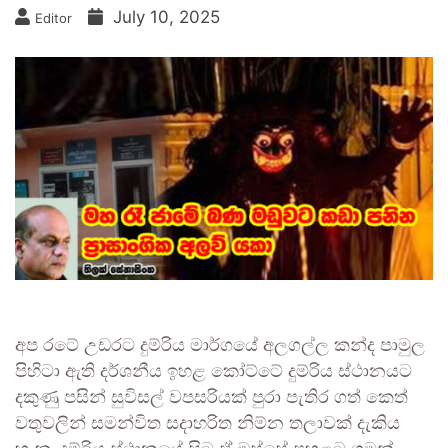
July 10, 2025
Editor
අප රටේ උඩරට දුම්රිය මාර්ගයේ අලගල්ල කන්ද පාමුල
පිහිටා ඇති දර්ශනීය ඉහළ කෝට්ටේ දුම්රිය ස්ථානයට
දකුණු පසින් සුවිසල් වපසරියක් පුරා පැතිර ගත් කෙත්
වතුවලින් සමන්විත සදාහරිත නිම්න තලාවක් දැකිය