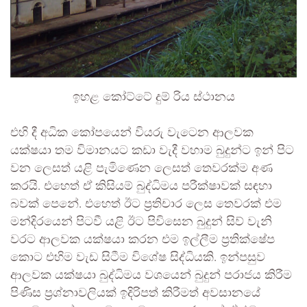
ඉහළ කෝට්ටේ දුම් රිය ස්ථානය
එහි දී අධික කෝපයෙන් වියරු වැටෙන ආලවක
යක්ෂයා තම විමානයට කඩා වැදී වහාම බුදුන්ට ඉන් පිට
වන ලෙසත් යළි පැමිණෙන ලෙසත් තෙවරක්ම අණ
කරයි. එහෙත් ඒ කිසියම් බුද්ධිමය පරීක්ෂාවක් සඳහා
බවක් පෙනේ. එහෙත් ඊට ප්‍රතිචාර ලෙස තෙවරක් එම
මන්දිරයෙන් පිටවී යළි ඊට පිවිසෙන බුදුන් සිව් වැනි
වරට ආලවක යක්ෂයා කරන එම ඉල්ලීම ප්‍රතික්ෂේප
කොට එහිම වැඩ සිටීම විශේෂ සිද්ධියකි. ඉන්පසුව
ආලවක යක්ෂයා බුද්ධිමය වශයෙන් බුදුන් පරාජය කිරීම
පිණිස ප්‍රශ්නාවලියක් ඉදිරිපත් කිරීමත් අවසානයේ