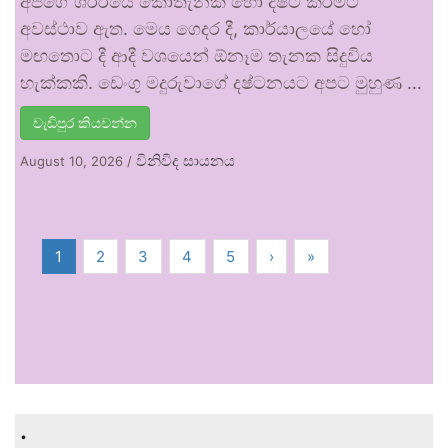
අපගේ ශරීරයේ කොතැනක හෝ දෂ්ට කිරීමට
අවස්ථාව ඇත. මෙය ගෙදර දී, කාර්යාලයේ හෝ
මඟතොට දී ආදී වශයෙන් ඕනෑම තැනක සිදුවිය
හැක්කකි. ඩෙංගු මදුරුවාගේ දෂ්ටනයට අපට මුහුණ …
වැඩිපුර කියවන්න
විනිවිද සායනය
August 10, 2026
/
1
2
3
4
5
›
»
.