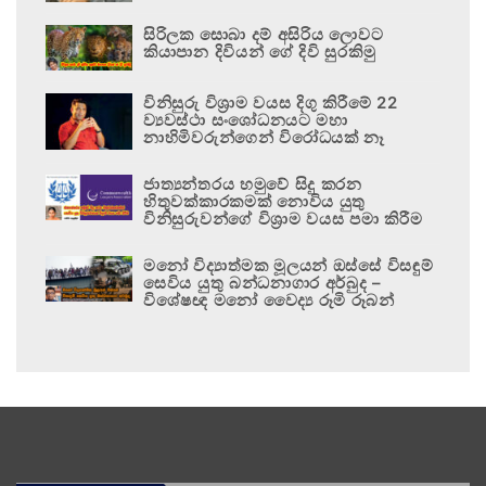
සිරිලක සොබා දම් අසිරිය ලොවට
කියාපාන දිවියන් ගේ දිවි සුරකිමු
විනිසුරු විශ්‍රාම වයස දිගු කිරීමේ 22
ව්‍යවස්ථා සංශෝධනයට මහා
නාහිමිවරුන්ගෙන් විරෝධයක් නෑ
ජාත්‍යන්තරය හමුවේ සිදු කරන
හිතුවක්කාරකමක් නොවිය යුතු
විනිසුරුවන්ගේ විශ්‍රාම වයස පමා කිරීම
මනෝ විද්‍යාත්මක මූලයන් ඔස්සේ විසඳුම්
සෙවිය යුතු බන්ධනාගාර අර්බුද –
විශේෂඥ මනෝ වෛද්‍ය රූමි රූබන්