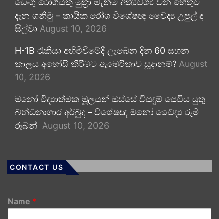
ඩෙංගු රෝගියකු ⁣මුත්‍රා මැනීම අත්‍යවශ්‍ය වන හේතුව
දැන ගනිමු – කායික රෝග විශේෂඥ වෛද්‍ය උපුල් ද
සිල්වා
August 10, 2026
H-1B රැකියා අහිමිවීමේදී ලැබෙන දින 60 සහන
කාලය අහෝසි කිරීමට ඇමෙරිකාව සූදානම්?
August
10, 2026
මනෝ විද්‍යාත්මක මූලයන් ඔස්සේ විසඳුම් සෙවිය යුතු
බන්ධනාගාර අර්බුද – විශේෂඥ මනෝ වෛද්‍ය රූමි
රූබන්
August 10, 2026
CONTACT US
Name
*