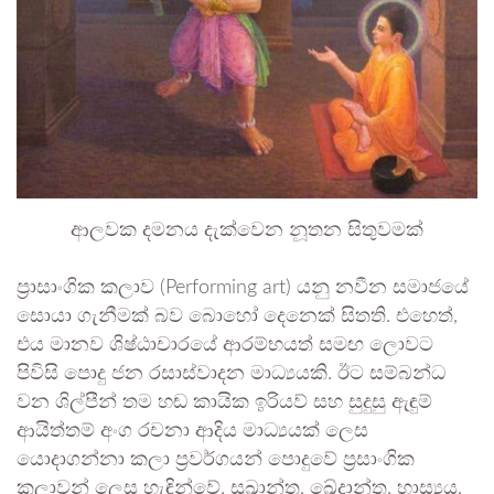
ආලවක දමනය දැක්වෙන නූතන සිතුවමක්
ප්‍රාසාංගික කලාව (Performing art) යනු නවීන සමාජයේ
සොයා ගැනීමක් බව බොහෝ දෙනෙක් සිතති. එහෙත්,
එය මානව ශිෂ්ඨාචාරයේ ආරම්භයත් සමඟ ලොවට
පිවිසි පොදු ජන රසාස්වාදන මාධ්‍යයකි. ඊට සම්බන්ධ
වන ශිල්පීන් තම හඬ කායික ඉරියව් සහ සුදුසු ඇඳුම්
ආයිත්තම් අංග රචනා ආදිය මාධ්‍යයක් ලෙස
යොදාගන්නා කලා ප‍්‍රවර්ගයන් පොදුවේ ප‍්‍රසාංගික
කලාවන් ලෙස හැඳින්වේ. සුඛාන්ත, ඛේදාන්ත, හාස්‍යය,