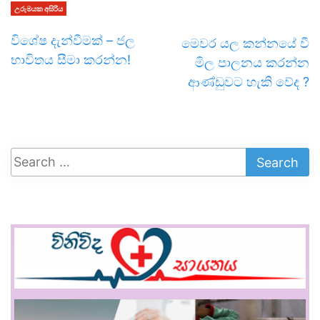
උරුමයක අසිරිය
විශේෂ දැන්වීමක් – ජල
මෙවර යල කන්නයේ වී
භාවිතය සීමා කරන්න!
මිල පාලනය කරන්න
ආණ්ඩුවට හැකි වේද ?