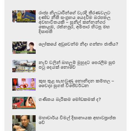
රාජ්‍ය නිලධාරීන්ගේ වැරදි තීරණවලට
දණ්ඩ නීති සංග්‍රහය යෙදවීම බරපතල
අවභාවිතයකි – සුනිල් කන්නන්ගර
කොළඹ, රත්නපුර, අම්පාර හිටපු මහ
දිසාපති
ලෝකයේ අඩුවෙන්ම නිදා ගන්නා ජාතිය?
නැව් වලින් බහලුම් මුහුදට පෙරලීම සුළු
පටු දෙයක් නොවේ
කුස තුළ සැඟවුණු නොනිදන කම්හල –
වෛද්‍ය සුගත් විජේවර්ධන
ගණිතය බැරිකම මෝඩකමක් ද?
මහාචාර්ය විමල් දිසානායක අභාවප්‍රාප්ත
වේ