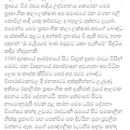
ත්‍රාසය, වීර රසය ආදිය උද්වහනය කෙරෙන මෙම
ප්‍රාසාංගික කලා ලක්ෂණ අප සමාජයේ ජන රංගන බලි
තොවිල් ආදී යාතු කර්මවල ද බහුලව දක්නට ලැබේ.
එමෙන්ම මෙම ප්‍රාසාංගික කලා ලක්ෂණ අපගේ බෞද්ධ
සංස්කෘතිය තුළට ද අන්තර් ග්‍රහණය වී ඇති බවට ඉහත
සඳහන් “රෑ මැදියමේ බණ මඩුවට යකා පැනීමේ” සිද්ධිය
කදිම නිදසුනකි.
1980 දශකයේ ආරම්භයේ සිට විද්‍යුත් ද්‍රෘශ්‍ය මාධ්‍ය විසින්
මෙරට ජන විඥානයේ රසාස්වාදන අවශ්‍යතා අසංවිධිත
ලෙස සංතෘප්ත කිරීමට පෙර අප රටේ බෞද්ධ
විහාරස්ථානවල දී ජනතාවට අත්දකින්නට ලැබුණු
අතිශය රසාලිප්ත ප්‍රාසාංගික අත් දැකීමක් වූයේ ආලවක
දමනය ධර්ම දේශනයයි. කතා තේමාවේ සිටම
නාට්‍යානුරූපී බවක් පළ කරන මෙම ධර්ම දේශනා
විශේෂය කන්ද උඩරට රාජධානී සමයේ සිට සමකාලීන
භික්ෂු ප්‍රජාවේ මඟ පෙන්වීම මත දිවයින පුරා ප්‍රචලිත
වන්නට ඇත. මගේ පෞද්ගලික වැටහීම අනුව කන්ද