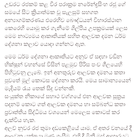
උඩරට රජකම් කළ වීර පරාක්‍රම නරේන්ද්‍රසිංහ රජු ගේ
සමයේ සිට ක්‍රියාත්මක වූ සැලසුම් සහගත
අන්‍යාගම්කරණය එරෙහිව බෞද්ධයන් විහාරස්ථාන
කෙරෙහි යොමු කර ගැනීමේ ශිල්පීය උපක්‍රමයක් ලෙස
මෙම නාට්‍යමය ආකෘතියක් සහිත ආලවක දමන ධර්ම
දේශනා කලාව යොදා ගන්නට ඇත.
මෙම ධර්ම දේශනා ආකෘතියට අනුව ඒ සඳහා වඩින
භික්ෂූන් වහන්සේ විසින් පළමුව පිරිස පංච ශීලයෙහි
පිහිටුවනු ලැබේ. ඉන් අනතුරුව ආලවක දමනය කතා
පුවතේ මුල් කොටස දේශනා කරයි. මෙය සාමාන්‍යයෙන්
මැදියම් රැය තෙක් සිදු වන්නකි.
සංයුක්ත නිකායේ සහාථ වග්ගයේ එන ආලවක සූත්‍රය
පදනම් කොට ගත් ආලවක දමනය හා සම්බන්ධ කතා
ප්‍රවෘත්තිය සිද්ධිමය වශයෙන් මෙලෙස කොටස් කර
දැක්විය හැක.
අලව් නුවර රජ තුමා දඩකෙළියේ යාම, ඒ අතර වනයේ දී
ආලවක යක්ෂයා මුණ ගැසීම, එහි දී මිනී මස් ආහාරයට