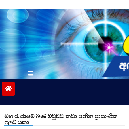
Skip
to
content
vinivida.lk
මහ රෑ ජාමේ බණ මඩුවට කඩා පනින ප්‍රාසාංගික
අලව් යකා