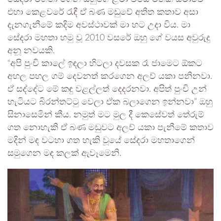
එහා කෙළවරේ රැඳී ඒ බණ මඩුවේ අතීත කතාව අසා
දැනගැනීමේ කදිම අවස්ථාවක් මා හට උදා විය. මා
සේදරා මහතා හමු වූ 2010 වසරේ ඔහු ගේ වයස අවුරුදු
අනූ නවයකි.
“අපි පුංචි කාලේ ඉඳලා හිටලා දවසක රෑ ජාමෙට ඕකට
අහල පහල ගම් දෙවනත් කරගෙන අලව් යකා පනිනවා.
ඒ සද්දේට මේ කඳු වළල්ලත් දෙදරනවා. අපිත් පුංචි උන්
හැටියට බිරන්තට්ටු වෙලා ඒක බලාගෙන ඉන්නවා” ඔහු
සිනාසෙමින් කීය. නමුත් මට මුල දී කෙසේවත් තේරුම්
ගත නොහැකි ඒ බණ මඩුවට අලව් යකා පැනීමේ කතාව
මදින් මඳ වටහා ගත හැකි වූයේ සේදරා මහතාගෙන්
සමුගෙන මඳ කලක් ඇවෑමෙනි.