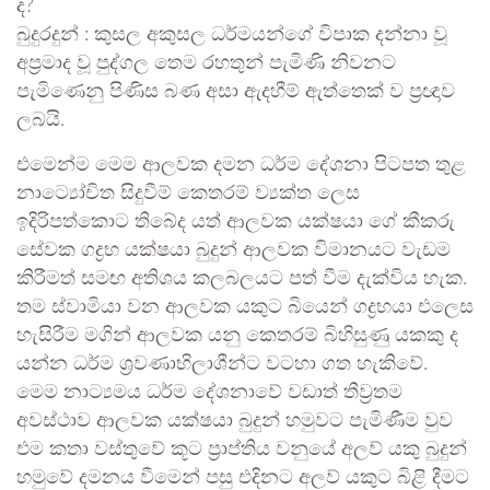
ද?
බුදුරදුන් : කුසල අකුසල ධර්මයන්ගේ විපාක දන්නා වූ
අප්‍රමාද වූ පුද්ගල තෙම රහතුන් පැමිණි නිවනට
පැමිණෙනු පිණිස බණ අසා ඇදහීම් ඇත්තෙක් ව ප්‍රඥාව
ලබයි.
එමෙන්ම මෙම ආලවක දමන ධර්ම දේශනා පිටපත තුළ
නාට්‍යෝචිත සිදුවීම් කෙතරම් ව්‍යක්ත ලෙස
ඉදිරිපත්කොට තිබේද යත් ආලවක යක්ෂයා ගේ කීකරු
සේවක ගද්‍රභ යක්ෂයා බුදුන් ආලවක විමානයට වැඩම
කිරීමත් සමඟ අතිශය කලබලයට පත් වීම දැක්විය හැක.
තම ස්වාමියා වන ආලවක යකුට බියෙන් ගද්‍රභයා එලෙස
හැසිරීම මගින් ආලවක යනු කෙතරම් බිහිසුණු යකකු ද
යන්න ධර්ම ශ්‍රවණාභිලාශීන්ට වටහා ගත හැකිවේ.
මෙම නාට්‍යමය ධර්ම දේශනාවේ වඩාත් තීව්‍රතම
අවස්ථාව ආලවක යක්ෂයා බුදුන් හමුවට පැමිණීම වුව
එම කතා වස්තුවේ කූට ප්‍රාප්තිය වනුයේ අලව් යකු බුදුන්
හමුවේ දමනය වීමෙන් පසු එදිනට අලව් යකුට බිළි දීමට