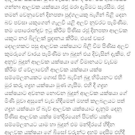
ගන්නා ආලවක යක්ෂයා රජු මරා දැමීමට සැරසීම, රජු
තමන් වෙනුවෙන් දිනපතා පුද්ගලයකු බැගින් බිළි දෙන
බව පවසා යකුගෙන් ගැලවී යළි අලව් නුවරට පැමිණීම,
තම පොරොන්දුව ඉටු කිරීම පිණිස රජු දිනපතා ආලවක
යකුට නර බිල්ලක් ප්‍රදානය කිරීම, එසේ වසර
දොලහකට පසු ආලවක යක්ෂයාට බිලි වීම පිණිස අලව්
කුමරුගේ වාරය පැමිණීම හා බුදුන් එය දිවැසින් දැකීම, ඒ
අනුව බුදුන් ආලවක යක්ෂයා ගේ විමානයට වැඩම
කිරීම ඒ වේලාවෙහි ආලවක යක්ෂයා යක්ෂ
සම්මේලනයකට ගොස් සිටි බැවින් බුදු හිමියනට එහි
මුර කරු ගද්‍රභ යක්ෂයා මුණ ගැසීම, එහි දී ගද්‍රභ
යක්ෂයාට අවනත නොවන බුදුන් ආලවක යක්ෂයා ගේ
මිණි මුවා අසුනේ වැඩ හිඳීමෙන් මහත් කලබලයට පත්
ගද්‍රභ යක්ෂයා ඒ බැව් ආලවක යක්ෂයාට දැනුම් දෙනු
පිණිස ආලවක යක්ෂ මන්දිරයෙන් පිටත්ව යක්ෂ
සම්මේලනයට යාම හා බුදුන් එම මන්දිරයේ හිඳින
ආලවක යක්ෂයා ගේ බිසෝ වරුන්ට දහම් දෙසීම එහිදී