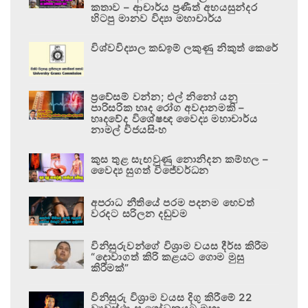
කතාව – ආචාර්ය ප්‍රණීත් අභයසුන්දර
හිටපු මානව විද්‍යා මහාචාර්ය
විශ්වවිද්‍යාල කඩඉම් ලකුණු නිකුත් කෙරේ
ප්‍රවේසම් වන්න; එල් නිනෝ යනු
පාරිසරික හෘද රෝග අවදානමකි –
හෘදවේද විශේෂඥ වෛද්‍ය මහාචාර්ය
නාමල් විජයසිංහ
කුස තුළ සැඟවුණු නොනිදන කම්හල –
වෛද්‍ය සුගත් විජේවර්ධන
අපරාධ නීතියේ පරම පදනම හෙවත්
වරදට සරිලන දඬුවම
විනිසුරුවන්ගේ විශ්‍රාම වයස දීර්ඝ කිරීම
“දොවාගත් කිරි කළයට ගොම මුසු
කිරීමක්”
විනිසුරු විශ්‍රාම වයස දිගු කිරීමේ 22