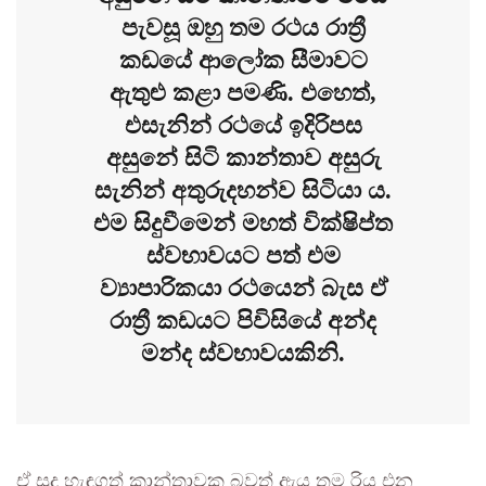
පැවසූ ඔහු තම රථය රාත්‍රී
කඩයේ ආලෝක සීමාවට
ඇතුළු කළා පමණි. එහෙත්,
එසැනින් රථයේ ඉදිරිපස
අසුනේ සිටි කාන්තාව අසුරු
සැනින් අතුරුදහන්ව සිටියා ය.
එම සිදුවීමෙන් මහත් වික්ෂිප්ත
ස්වභාවයට පත් එම
ව්‍යාපාරිකයා රථයෙන් බැස ඒ
රාත්‍රී කඩයට පිවිසියේ අන්ද
මන්ද ස්වභාවයකිනි.
ඒ සුදු හැඳගත් කාන්තාවක බවත් ඇය තම රිය එන