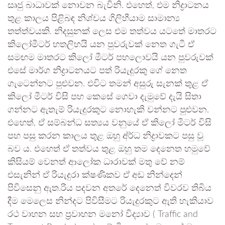
සෘජු බාධාවක් නොවන බැවිනි. එහෙත්, එම නිද්‍රාටනය
තුළ කාලය පිළිබඳ නිශ්චය ගිලිහීයාම සාමාන්‍ය
තත්ත්වයකි. නිදසුනක් ලෙස එම තත්වය යටතේ මාතරට
කිලෝමීටර් හතලිහයි යන පුවරුවක් නෙත ගැටී ඒ
සමඟම මාතරට කිලෝ මීටර් පහලොවයි යන පුවරුවක්
එසේ මාර්ග නිද්‍රාටනයට පත් රියැදුරකු ගේ නෙත
ගැටෙන්නට පුළුවන. එවිට තමන් අසුරු සැනක් තුළ ඒ
කිලෝ මීටර් විසි පහ කෙසේ ගෙවා දැමුවේ දැයි සිතා
ගන්නට ඇතැම් රියැදුරකුට නොහැකි වන්නට පුළුවන.
එහෙත්, ඒ සම්බන්ධ සත්‍යය වනුයේ ඒ කිලෝ මීටර් විසි
පහ පසු කරන කාලය තුළ ඔහු අ්ර්ධ නිද්‍රාවකට පසු වූ
බව ය. එහෙත් ඒ තත්වය තුළ ඔහු තම දෙනෙත හමුවේ
කිසියම් වෙනත් ආලෝක ධාරාවක් මතු වේ නම්
එසැනින් ඒ රියැදුරා ක්ෂණිකව ඒ අඩ නින්දෙන්
පිවිසෙනු ඇත.රිය පදවන අතරේ දෙනෙත් විවරව තිබිය
දීම මෙලෙස නින්දට පිවිසීමට රියැදුරකුට ඇති හැකියාව
රථ වාහන සහ ප්‍රවාහන මනෝ විද්‍යාව ( Traffic and