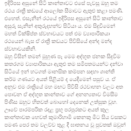
ඉදිරිපස අසුනේ සිටි කාන්තාවට එසේ පැවසූ ඔහු තම
රථය රාත්‍රී කඩයේ ආලෝක සීමාවට ඇතුළු කළා පමණි.
එහෙත්, එසැනින් රථයේ ඉදිරිපස අසුනේ සිටි කාන්තාව
අසුරු සැනින් අතුරුදහන්ව සිටියා ය. එම සිදුවීමෙන්
මහත් වික්ෂිප්ත ස්වභාවයට පත් එම ව්‍යාපාරිකයා
රථයෙන් බැස ඒ රාත්‍රී කඩයට පිවිසියේ අන්ද මන්ද
ස්වභාවයකිනි.
ඔහු විසින් තමන් මුහුණ පෑ මෙම අද්භූත ජනක සිදුවීම
කතරගම ව්‍යාපාරිකයා ඇතුළු තම සමීපතමයන්ට දන්වා
සිටියේ ඉන් හටගත් මානසික කම්පන සඳහා ශාන්ති
කර්ම ගණයට අයත් පිළියම් ද යෙදීමෙන් පසුව ය. ඒ
අනුව එම රාත්‍රියේ මහ මඟට පිවිසි රථවාහන වලට අත
පොවන ඒ අද්භූත කාන්තාව ගේ අනන්‍යතාව විමසීම
පිණිස ඔහුට හිතවත් බොහෝ දෙනෙක් උත්සුක වූහ.
ඌවේ පාරම්පරික රදළ ප්‍රභූ පරපුරකට අයත් කුල
කාන්තාවක හෙවත් කුමාරිහාමි කෙනකු මීට සිය වසකට
පමණ පෙර තම වලව්ව තුළ දී ඝාතනය වූ පුවතක් ඔවුන්