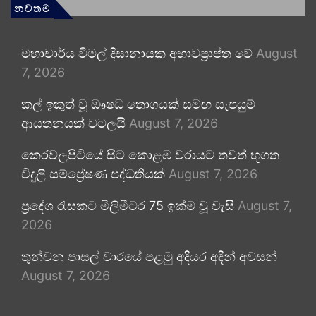
නවතම
මහාචාර්ය විමල් දිසානායක අභාවප්‍රාප්ත වේ
August
7, 2026
කල් ඉකුත් වූ ඖෂධ තොගයක් සමඟ සැපයුම්
ආයතනයක් වටලයි
August 7, 2026
කෙරවලපිටියේ සිට කොළඹ වරායට තවත් භූගත
විදුලි සම්ප්‍රේෂණ පද්ධතියක්
August 7, 2026
ප්‍රදේශ රැසකට මිලිමීටර 75 ඉක්ම වූ වැසි
August 7,
2026
තුන්වන පාසල් වාරයේ පළමු අදියර අදින් අවසන්
August 7, 2026