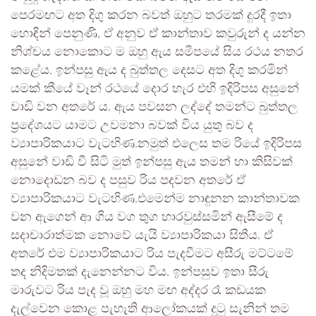
පෙරමඟට අත දිගු කරන බවත් ඔහුට තරමක් දුරදී ඉතා
හොඳින් පෙනුණි, ඒ අනුව ඒ කාන්තාව කවුරුන් ද යන්න
නිශ්චය නොකොට ම ඔහු ඇය සමීපයේ සිය රථය නතර
කළේය. ඉන්පසු ඇය ද බුත්තල දෙසට අත දිගු කරමින්
යමක් කීයේ වෑන් රථයේ දොර හැර එහි ඉදිරිපස අසුනේ
වාඩි වන අතරේ ය. ඇය පවසන ලද්දේ තමන්ට බුත්තල
ප්‍රදේශයට යාමට උවමනා බවක් විය යුතු බව ද
ව්‍යාපාරිකයාට වැටහිණ.නමුත් එලෙස තම රියේ ඉදිරිපස
අසුනේ වාඩි වී සිටි මුත් ඉන්පසු ඇය තමන් හා කිසිවක්
නොදොඩන බව ද පසුව රිය පදවන අතරේ ඒ
ව්‍යාපාරිකයාට වැටහිණ.එමෙන්ම නාඳුනන කාන්තාවක
වන ඇගෙන් ආ ගිය වග තුග හාරවුස්සමින් ඇසීමේ ද
සදාචාරාත්මක නොවේ යැයි ව්‍යාපාරිකයා සිතීය. ඒ
අතරේ එම ව්‍යාපාරිකයාට රිය පැදවීමට අසීරු මට්ටමේ
තද නිදිමතක් දැනෙන්නට විය. ඉන්පසුව ඉතා සීරු
මාරුවට රිය පැද වූ ඔහු මහ මඟ අද්දර රෑ කඩයක
දැල්වෙන කොළ පැහැති ආලෝකයක් දුටු සැනින් තම