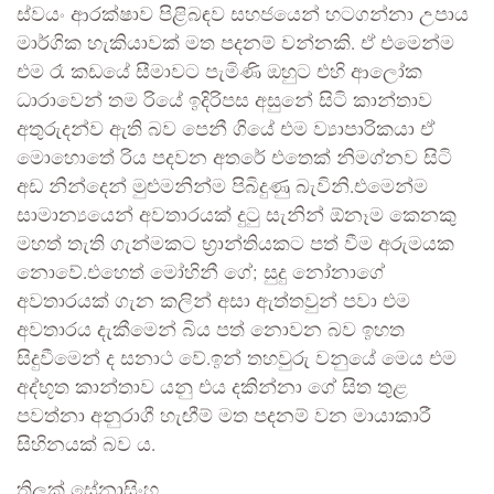
ස්වයං ආරක්ෂාව පිළිබඳව සහජයෙන් හටගන්නා උපාය
මාර්ගික හැකියාවක් මත පදනම් වන්නකි. ඒ එමෙන්ම
එම රෑ කඩයේ සීමාවට පැමිණි ඔහුට එහි ආලෝක
ධාරාවෙන් තම රියේ ඉදිරිපස අසුනේ සිටි කාන්තාව
අතුරුදන්ව ඇති බව පෙනී ගියේ එම ව්‍යාපාරිකයා ඒ
මොහොතේ රිය පදවන අතරේ එතෙක් නිමග්නව සිටි
අඩ නින්දෙන් මුළුමනින්ම පිබිදුණු බැවිනි.එමෙන්ම
සාමාන්‍යයෙන් අවතාරයක් දුටු සැනින් ඕනෑම කෙනකු
මහත් තැති ගැන්මකට භ්‍රාන්තියකට පත් වීම අරුමයක
නොවේ.එහෙත් මෝහිනී ගේ; සුදු නෝනාගේ
අවතාරයක් ගැන කලින් අසා ඇත්තවුන් පවා එම
අවතාරය දැකීමෙන් බිය පත් නොවන බව ඉහත
සිදුවීමෙන් ද සනාථ වේ.ඉන් තහවුරු වනුයේ මෙය එම
අද්භූත කාන්තාව යනු එය දකින්නා ගේ සිත තුළ
පවත්නා අනුරාගී හැඟීම් මත පදනම් වන මායාකාරී
සිහිනයක් බව ය.
තිලක් සේනාසිංහ