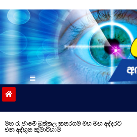
Skip
to
content
vinivida.lk
මහ රෑ ජාමේ බුත්තල කතරගම මහ මඟ අද්දරට
එන අද්භූත කුමාරිහාමි