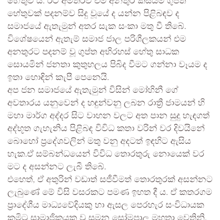
හේතුව ය. ඊට අමතරව එම අනතුර කිසියම් ගුප්ත
හේතුවක් පදනම්ව සිදු වූයේ ද යන්න පිළිබඳව ද
සමාජයේ ඇතැමුන් අතර සැක සංකා මතු වී තිබේ.
විශේෂයෙන් ඇතැම් සමාජ ජාල පරිශීලකයන් එම
අනතුරට පදනම් වූ ගුප්ත අභිරහස් හේතු සාධක
සොයමින් ජනතා කුතුහලය පිබිද වීමට ගන්නා වෑයම ද
ඉතා හොඳින් කැපී පෙනෙයි.
අප ජන සමාජයේ ඇතැමුන් විසින් මෝහිනී ගේ
අවතාරය යනුවෙන් ද හඳුන්වනු ලබන රාත්‍රී ජාමයන් හි
මහා මාර්ග අද්දර සිට වාහන වලට අත පාන සුදු හැඳගත්
අද්භූත ගැහැනිය පිළිබඳ විවිධ කතා වරින් වර දිවයිනේ
බොහෝ ප්‍රදේශවලින් මතු වනු අදටත් ඉඳහිට ඇසිය
හැක.ඒ සම්බන්ධයෙන් විවිධ තොරතුරු නොයෙක් වර
මට ද අසන්නට ලැබී තිබේ.
එහෙත්, ඒ අතුරින් වඩාත් සජීවීමත් තොරතුරක් අසන්නට
ලැබුණේ මේ විසි වසරකට පමණ ඉහත දී ය. ඒ කතරගම
ප්‍රාදේශීය මාධ්‍යවේදියකු හා ඇසල පෙරහැර සංවිධායක
කමිටු සාමාජිකයකු වූ සුමන සෝමපාල මහතා වෙතිනි.