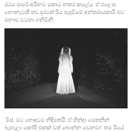
රථය පාරේ අයිනට කොට නතර කළේය. ඒ එලෙස
නොනැවතී තව දුරටත් රිය පැදවීමේ අන්තරායකාරී බව
මනාව වටහා ගනිමිනි.
‘මිස්, මට හොඳටම නිදිමතයි. ඒ හින්දා මෙතනින්
බැහැලා කෝපි එකක් වත් බොන්න වෙනවා” තම රියේ