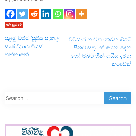
ඉරා අදුරුපට
පළමු වරට ‘සූර්ය පැනල’
වට්සැප් භාවිතා කරන ඔබේ
කෘෂි ව්‍යාපෘතියක්
සිතට සතුටක් ගෙන දෙන
හන්තානේ
හෝ ඔබට හීන් දාඩිය දමන
කතාවක්