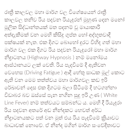
රාත්‍රී කාලවල මහා මාර්ග වල විශේෂයෙන් රාත්‍රී
කාලවල තනිව රිය පදවන රියැදුරන් මුහුණ දෙන මනෝ
මූලික සිද්ධාන්තයක් මත පදනම් වූ මායාකාරී
අත්දැකීමක් වන මෙහි කිසිදු ගුප්ත හෝ අද්භූතවාදී
පක්ෂයක් නැත. එක දිගට බොහෝ දුරට විහිද ගත් මහා
මාර්ග වල එක දිගට රිය පදවන රියැදුරෝ මහා මාර්ග
නිද්‍රාටනය (Highway Hypnosis ) නම් මනෝමය
ආස්ථානයට ලක් වෙති. රිය පැදවීමේ දී ඇතිවන
වෙහෙස (Driving Fatigue ) ආදී හේතු සාධක මුල් කොට
ඇති වන මෙම තත්ත්වය මහා මාර්ගවල කඩ ඉරි
රේඛාවන් දෙස එක දිගටම බලා සිටීමේ දී හටගන්නා
විඩාබර බව ඔස්සේ පැන නගින සුදු ඉරි උණ ( White
Line Fever) නම් තත්වයට සම්බන්ධ ය. මෙහි දී රියැදුරා
රිය පදවන අතරේ අඩ නින්දකට හෙවත් අර්ධ
නිද්‍රාටනයකට පත් වන මුත් එය රිය පැදවීමේ ක්‍රියාවට
බාධාවක් නොවේ. ඒ නින්ද මගින් මාර්ග සංවේදීතාවට