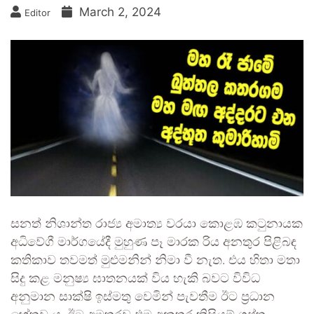
March 2, 2024
Editor
සනත් නිශාන්ත රාජ්‍ය අමාත්‍ය වරයා කොළඹ කටුනායක
අධිවේගී මාර්ගයේදී මුහුණ පෑ මාරක රිය අනතුර පිළිබඳ
කතිකාව තවමත් මුළුමනින් නිමා වී නැත. එය හිතා මතා
සිදු කළ මනුෂ්‍ය ඝාතනයක් විය හැකි බවට විවිධ
අනුමාන සාක්ෂි ඉස්මතු වෙමින් පැවතීම ඊට ප්‍රධාන