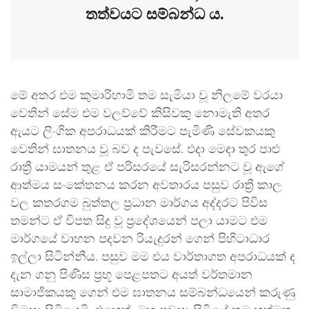
තත්වයට සම්බන්ධ ය.
මේ අතර එම කුමාරිහාමි තම සැමියා වූ නිලමේ වරයා
වෙතින් සේම එම වලව්වේ කිසිවකු නොමැති අතර
ඇයට ලිංගික අපරාධයක් කිරීමට පැමිණි සේවකයකු
වෙතින් ඝාතනය වූ බව ද පැවසේ. එදා මෙදා තුර පාළු
රාත්‍රී යාමයන් තුළ ඒ පරිසරයේ සැරිසරන්නට වූ ඇගේ
ආත්මය සංකේතනය කරන අවතාරය පසුව රාත්‍රී කාල
වල කතරගම බුත්තල ප්‍රධාන මාර්ගය අද්දරට පිවිස
තමන්ට ඒ විපත සිදු වූ ප්‍රදේශයෙන් පලා යාමට එම
මාර්ගයේ වාහන පදවන රියැදුරන් ගෙන් පිහිටාධාර
ඉල්ලා සිටින්නීය. පසුව මම එය වාර්තාගත අපරාධයක් ද
දැන ගනු පිණිස ප්‍රභූ පෙළපතට අයත් වර්තමාන
සාමාජිකයකු ගෙන් එම ඝාතනය සම්බන්ධයෙන් කරුණු