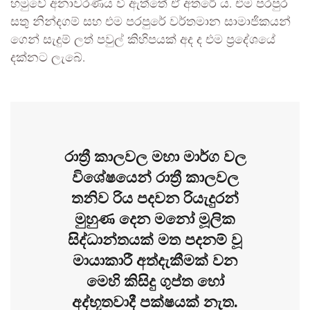
හමුවේ අනාවරණය වී ඇත්තේ ඒ අතරේ ය. එම පරපුර
සතු නින්දගම් සහ එම පරපුරේ වර්තමාන සාමාජිකයන්
ගෙන් සැදුම් ලත් පවුල් කිහිපයක් අද ද එම ප්‍රදේශයේ
දක්නට ලැබේ.
රාත්‍රී කාලවල මහා මාර්ග වල
විශේෂයෙන් රාත්‍රී කාලවල
තනිව රිය පදවන රියැදුරන්
මුහුණ දෙන මනෝ මූලික
සිද්ධාන්තයක් මත පදනම් වූ
මායාකාරී අත්දැකීමක් වන
මෙහි කිසිදු ගුප්ත හෝ
අද්භූතවාදී පක්ෂයක් නැත.