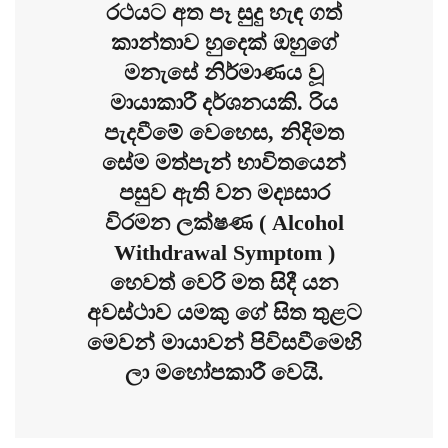
රථයට අත පෑ සුදු හැඳ ගත්
කාන්තාව හුදෙක් ඔහුගේ
මනැසේ නිර්මාණය වූ
මායාකාරී දර්ශනයකි. රිය
පැදවීමේ වෙහෙස, නිදිමත
සේම මත්පැන් භාවිතයෙන්
පසුව ඇති වන මද්‍යසාර
විරමන ලක්ෂණ ( Alcohol
Withdrawal Symptom )
හෙවත් වෙරි මත සිදී යන
අවස්ථාව යමකු ගේ සිත තුළට
මෙවන් මායාවන් පිවිසවීමෙහි
ලා මහෝපකාරී වෙයි.