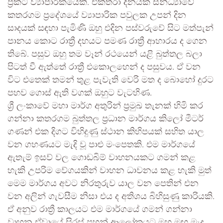
ප්‍රකට ව්‍යාපාරිකයෙකි. එක්තරා දිනයක සන්ධ්‍යාවේ
කතරගම ප්‍රදේශයේ ව්‍යාපාරික පවුලක උපන් දින
සාදයක් සඳහා පැමිණි ඔහු එදින පස්වරුවේ සිට මත්පැන්
පානය කොට රාත්‍රී දහයට පමණ රාත්‍රී ආහාරය ද ගෙන
තිබේ. පසුව ඔහු තම වෑන් රථයෙන් යළි බුත්තල බලා
පිටත් වී ඇත්තේ රාත්‍රී එකොලහෙන් ද පසුවය. ඒ වන
විට එතෙක් තමන් තුළ පැවැති වෙරි මත ද බොහෝ දුරට
පහව ගොස් ඇති වගක් ඔහුට වැටහිණ.
ශ්‍රී ලංකාවේ මහා මාර්ග අතුරින් ප්‍රමුඛ තැනක් හිමි කර
ගන්නා කතරගම බුත්තල ප්‍රධාන මාර්ගය කිලෝ මීටර්
ගණන් එක දිගට විහිදුණු ස්ථාන කිහිපයක් සහිත යාල
වන ගහණයට මැදි වූ පාළු මංපෙතකි. එම මාර්ගයේ
ඇතැම් ඉසව් වල ගොඩබිම් වාහනයකට ගමන් කළ
හැකි උපරිම වේගයකින් වාහන ධාවනය කළ හැකි මුත්
මෙම මාර්ගය අවට නිරතුරුව යාල වන පෙතින් එන
වන අලින් ගැවසීම නිසා එය ද අතිශය බිහිසුණු කාරියකි.
ඒ අනුව රාත්‍රී කාලයට එම මාර්ගයේ ගමන් ගන්නා
වාහන ඒවායේ සිරස් පහන් ආලෝකයට මහ මඟ මැද