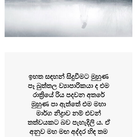
ඉහත සඳහන් සිදුවීමට මුහුණ
පෑ බුත්තල ව්‍යාපාරිකයා ද එම
රාත්‍රියේ රිය පදවන අතරේ
මුහුණ පා ඇත්තේ එම මහා
මාර්ග නිද්‍රාව නම් එවන්
තත්වයකට බව පැහැදිලි ය. ඒ
අනුව මහ මඟ අද්දර හිඳ තම