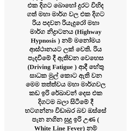
එක දිගට බොහෝ දුරට විහිද
ගත් මහා මාර්ග වල එක දිගට
රිය පදවන රියැදුරෝ මහා
මාර්ග නිද්‍රාටනය (Highway
Hypnosis ) නම් මනෝමය
ආස්ථානයට ලක් වෙති. රිය
පැදවීමේ දී ඇතිවන වෙහෙස
(Driving Fatigue ) ආදී හේතු
සාධක මුල් කොට ඇති වන
මෙම තත්ත්වය මහා මාර්ගවල
කඩ ඉරි රේඛාවන් දෙස එක
දිගටම බලා සිටීමේ දී
හටගන්නා විඩාබර බව ඔස්සේ
පැන නගින සුදු ඉරි උණ (
White Line Fever) නම්