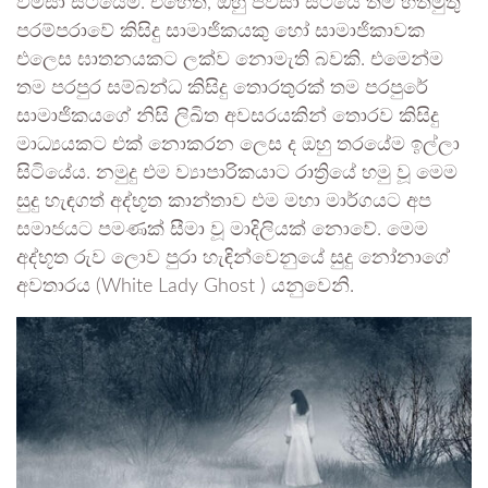
විමසා සිටියෙමි. එහෙත්, ඔහු පවසා සිටියේ තම හත්මුතු
පරම්පරාවේ කිසිදු සාමාජිකයකු හෝ සාමාජිකාවක
එලෙස ඝාතනයකට ලක්ව නොමැති බවකි. එමෙන්ම
තම පරපුර සම්බන්ධ කිසිදු තොරතුරක් තම පරපුරේ
සාමාජිකයගේ නිසි ලිඛිත අවසරයකින් තොරව කිසිදු
මාධ්‍යයකට එක් නොකරන ලෙස ද ඔහු තරයේම ඉල්ලා
සිටියේය. නමුදු එම ව්‍යාපාරිකයාට රාත්‍රියේ හමු වූ මෙම
සුදු හැඳගත් අද්භූත කාන්තාව එම මහා මාර්ගයට අප
සමාජයට පමණක් සීමා වූ මාදිලියක් නොවේ. මෙම
අද්භූත රුව ලොව පුරා හැඳින්වෙනුයේ සුදු නෝනාගේ
අවතාරය (White Lady Ghost ) යනුවෙනි.