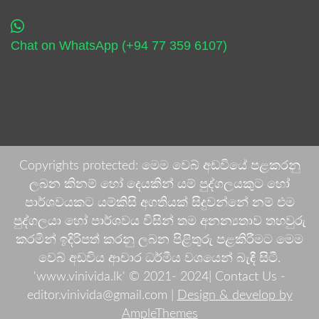
Chat on WhatsApp (+94 77 359 6107)
Copyrights protected: මෙම වෙබ් අඩවියේ පළකරනු
ලබන කිනම් හෝ දෙයකින් යම් පුද්ගලයකුට හෝ
පාර්ශවයකට යම්කිසි අගතියක් සිදුවන්නේ නම් එම
පුද්ගලයා හෝ පාර්ශවය විසින් තම අනන්‍යතාව තහවුරු
කරමින් ඉදිරිපත් කරනු ලබන පිළිතුරු පළකිරීමට මෙම
වෙබ් අඩවිය ආචාර ධර්මීය වශයෙන් බැඳී සිටී.
'www.vinivida.lk' © 2021- 2024| Contact Us -
editor.vinivida@gmail.com |
Design & develop by
AmpleThemes