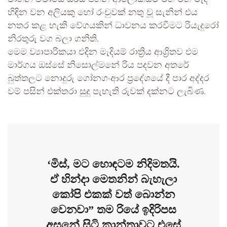
හිඳින වන අලියකු හෝ රංචුවක් නතු වූ සැනින් එය
නතර කළ හැකි වේගයකින් ධාවනය කරවීමට රියැදුරෝ
නිරතුරු වග බලා ගනිති.
මෙම ව්‍යාපාරිකයා එදින මැදියම් රාත්‍රිය ආශ්‍රිතව එම
මාර්ගය ඔස්සේ නිසොල්මනේ රිය පදවන අතරේ
බුත්තලට නොදුරු ගෝනගංආර ප්‍රදේශයේ දී පාර අද්දර
වම් පසින් එක්තරා සුදු පැහැති රුවක් දක්නට ලැබිණ.
‘මිස්, මට හොඳටම නිදිමතයි.
ඒ හින්දා මෙතනින් බැහැලා
කෝපි එකක් වත් බොන්න
වෙනවා” තම රියේ ඉදිරිපස
අසුනේ සිටි කාන්තාවට එසේ