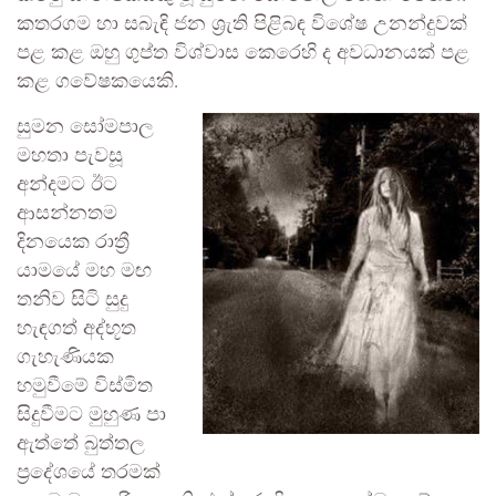
කතරගම හා සබැඳි ජන ශ්‍රැති පිළිබඳ විශේෂ උනන්දුවක්
පළ කළ ඔහු ගුප්ත විශ්වාස කෙරෙහි ද අවධානයක් පළ
කළ ගවේෂකයෙකි.
සුමන සෝමපාල
මහතා පැවසූ
අන්දමට ඊට
ආසන්නතම
දිනයෙක රාත්‍රී
යාමයේ මහ මඟ
තනිව සිටි සුදු
හැඳගත් අද්භූත
ගැහැණියක
හමුවීමේ විස්මිත
සිදුවීමට මුහුණ පා
ඇත්තේ බුත්තල
ප්‍රදේශයේ තරමක්