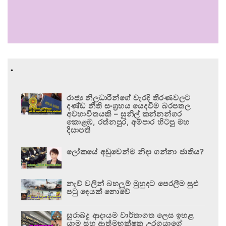
.
රාජ්‍ය නිලධාරීන්ගේ වැරදි තීරණවලට
දණ්ඩ නීති සංග්‍රහය යෙදවීම බරපතල
අවභාවිතයකි – සුනිල් කන්නන්ගර
කොළඹ, රත්නපුර, අම්පාර හිටපු මහ
දිසාපති
ලෝකයේ අඩුවෙන්ම නිදා ගන්නා ජාතිය?
නැව් වලින් බහලුම් මුහුදට පෙරලීම සුළු
පටු දෙයක් නොවේ
සුරාබදු ආදායම වාර්තාගත ලෙස ඉහළ
යාම සහ ආත්මභක්ෂක උරගයාගේ