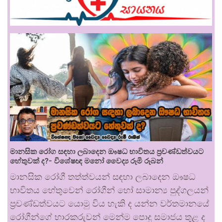
මානසික රෝග සඳහා ලබාදෙන ඖෂධ භාවිතය ප්‍රචණ්ඩත්වයට
හේතුවක් ද?- විශේෂඥ මනෝ වෛද්‍ය රූමි රූබන්
මානසික රෝගී තත්ත්වයන් සඳහා ලබාදෙන ඖෂධ
භාවිතය හේතුවෙන් රෝගීන් හෝ සාමාන්‍ය පුද්ගලයන්
ප්‍රචණ්ඩත්වයට යොමු විය හැකි ද යන්න වර්තමානයේ
රෝගීන්ගේ භාරකරුවන් මෙන්ම පොදු සමාජය තුළ ද