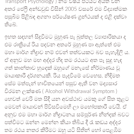
Transport Psychology ) නම් විෂය පථයට අයත් වන
අතර ජෙෆ්‍රි අන්ඩවුඩ් විසින් 2005 වසරේ එම විද්‍යාත්මක
පසුබිම පිළිබඳ අගනා පර්යේෂණ ග්‍රන්ථයක් ද එළි දක්වා
තිබේ.
ඉහත සඳහන් සිදුවීමට මුහුණ පෑ බුත්තල ව්‍යාපාරිකයා ද
එම රාත්‍රියේ රිය පදවන අතරේ මුහුණ පා ඇත්තේ එම
මහා මාර්ග නිද්‍රාව නම් එවන් තත්වයකට බව පැහැදිලි ය.
ඒ අනුව මහ මඟ අද්දර හිඳ තම රථයට අත පෑ සුදු හැඳ
ගත් කාන්තාව හුදෙක් ඔහුගේ මනැසේ නිර්මාණය වූ
මායාකාරී දර්ශනයකි. රිය පැදවීමේ වෙහෙස, නිදිමත
සේම මත්පැන් භාවිතයෙන් පසුව ඇති වන මද්‍යසාර
විරමන ලක්ෂණ ( Alcohol Withdrawal Symptom )
හෙවත් වෙරි මත සිදී යන අවස්ථාව යමකු ගේ සිත තුළට
මෙවන් මායාවන් පිවිසවීමෙහි ලා මහෝපකාරී වෙයි. ඒ
අනුව එම මහා මාර්ග නිද්‍රාටනය සම්පූර්ණ නින්දක් බවට
පත්වීමට ඔන්න මෙන්න කියා තිබිය දී රෑ කඩය අද්දර
තම රථය නතර කිරීමට ඔහු යටි සිතින් හෝ පෙළඹීම