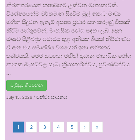
නිරන්තරයෙන් කතාබහට ලක්වන මාතෘකාවකි.
විශේෂයෙන්ම වර්තමාන සිදුවීම් මුල් කොට මාධ්‍ය
මඟින් සිදුවන ඇතැම් අසත්‍ය ප්‍රචාර සහ කරුණු විකෘති
කිරීම් හේතුවෙන්, මානසික රෝග සඳහා ලබාදෙන
ඖෂධ පිළිබඳව සමාජය තුළ අනියත බියක් නිර්මාණය
වී ඇත.එය සමාජයීය වශයෙන් ඉතා අහිතකර
තත්වයකි. මෙම සටහන මඟින් ප්‍රධාන මානසික රෝග
නාශක ඖෂධවල සැබෑ ක්‍රියාකාරීත්වය, ප්‍රචණ්ඩත්වය
…
වැඩිපුර කියවන්න
විනිවිද සායනය
July 15, 2026
/
1
2
3
4
5
›
»