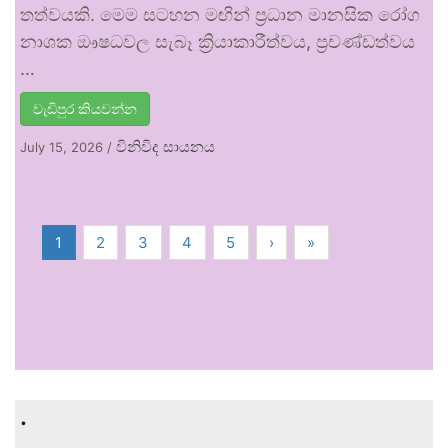
තත්වයකි. මෙම සටහන මඟින් ප්‍රධාන මානසික රෝග
නාශක ඖෂධවල සැබෑ ක්‍රියාකාරීත්වය, ප්‍රචණ්ඩත්වය
…
වැඩිපුර කියවන්න
විනිවිද සායනය
July 15, 2026
/
1
2
3
4
5
›
»
.