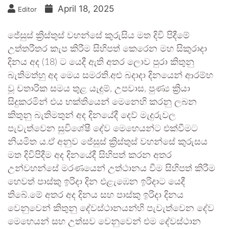
April 18, 2025
Editor
ජේසුස් ක්‍රිස්තුස් වහන්සේ කුරුසිය මත දිවි පිදීමේ
උත්තරීතර කැප කිරීම සිහිපත් කෙරෙන මහ සිකුරාදා
දිනය අද (18) ට යෙදී ඇති අතර ලොව පුරා කිතුනු
බැතිමත්හු අද මෙය සමරති.අළු බදාදා දිනයෙන් ආරම්භ
වූ චතාරික සමය තුළ යැදුම්, උපවාස, පුණ්‍ය ක්‍රියා
සිදුකරමින් එය භක්තියෙන් මෙනෙහි කරනු ලබන
කිතුනු බැතිමතුන් අද දිනයේදී දෙව් මැදුරුවල
පැවැත්වෙන සුවිශේෂී දේව මෙහෙයන්ට එක්වීමට
නියමිත ය.ඒ අනුව ජේසුස් ක්‍රිස්තුස් වහන්සේ කුරුසය
මත දිවිපිදීම අද දිනයේදී සිහිපත් කරන අතර
උන්වහන්සේ මරණයෙන් උත්ථානය වීම සිහිපත් කිරීම
හෙවත් පාස්කු ඉරිදා දින එළැඹෙන ඉරිදාට යෙදී
තිබේ.මේ අතර අද දිනය සහ පාස්කු ඉරිදා දිනය
වෙනුවෙන් කිතුනු දේවස්ථානයන්හි පැවැත්වෙන දේව
මෙහෙයන් සහ උත්සව වෙනුවෙන් එම දේවස්ථාන