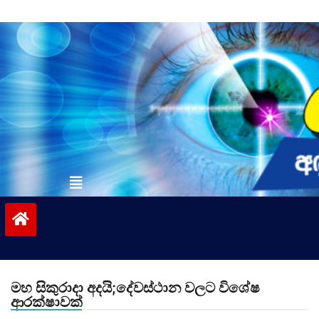
Skip
to
content
vinivida.lk
මහ සිකුරාදා අදයි;දේවස්ථාන වලට විශේෂ
ආරක්ෂාවක්