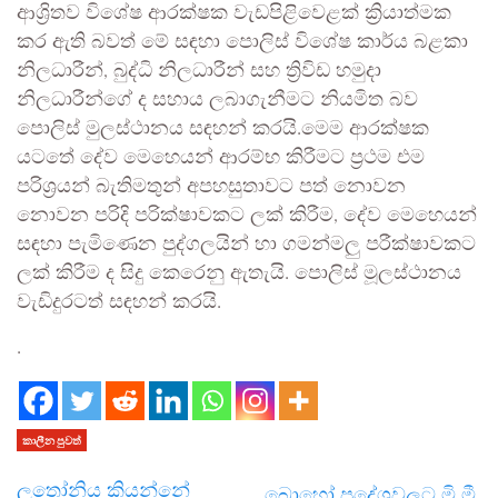
ආශ්‍රිතව විශේෂ ආරක්ෂක වැඩපිළිවෙළක් ක්‍රියාත්මක
කර ඇති බවත් මේ සඳහා පොලිස් විශේෂ කාර්ය බළකා
නිලධාරීන්, බුද්ධි නිලධාරීන් සහ ත්‍රිවිඩ හමුදා
නිලධාරීන්ගේ ද සහාය ලබාගැනීමට නියමිත බව
පොලිස් මුලස්ථානය සඳහන් කරයි.මෙම ආරක්ෂක
යටතේ දේව මෙහෙයන් ආරම්භ කිරීමට ප්‍රථම එම
පරිශ්‍රයන් බැතිමතුන් අපහසුතාවට පත් නොවන
නොවන පරිදි පරික්ෂාවකට ලක් කිරීම, දේව මෙහෙයන්
සඳහා පැමිණෙන පුද්ගලයින් හා ගමන්මලු පරීක්ෂාවකට
ලක් කිරීම ද සිදු කෙරෙනු ඇතැයි. පොලිස් මූලස්ථානය
වැඩිදුරටත් සඳහන් කරයි.
.
කාලීන පුවත්
ලතෝනිය කියන්නේ
බොහෝ ප්‍රදේශවලට මි.මී.