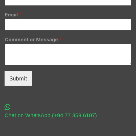
Email
*
Comment or Message
*
Submit
Chat on WhatsApp (+94 77 359 6107)