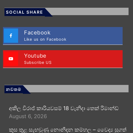
SOCIAL SHARE
Facebook
Like us on Facebook
Youtube
Subscribe US
නවතම
අකිල විරාජ් කාරියවසම් 18 වැනිදා තෙක් රිමාන්ඩ්
August 6, 2026
කුස තුළ සැඟවුණු නොනිදන කම්හල – වෛද්‍ය සුගත්