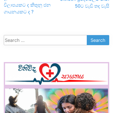
විලාපයකට ද කිතුනු ජන
50ට වැඩි තද වැසි
ගායනයකට ද ?