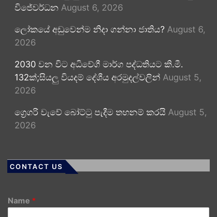
විජේවර්ධන
August 6, 2026
ලෝකයේ අඩුවෙන්ම නිදා ගන්නා ජාතිය?
August 6,
2026
2030 වන විට අධිවේගී මාර්ග පද්ධතියට කි.මී.
132ක්;සියලු වියදම් දේශීය අරමුදල්වලින්
August 5,
2026
ග්‍රෙගරි වැවේ බෝට්ටු පැදීම තහනම් කරයි
August 5,
2026
CONTACT US
Name
*