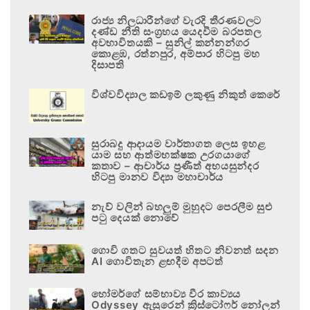
රාජ්‍ය නිලධාරීන්ගේ වැරදි තීරණවලට
දණ්ඩ නීති සංග්‍රහය යෙදවීම බරපතල
අවභාවිතයකි – සුනිල් කන්නන්ගර
කොළඹ, රත්නපුර, අම්පාර හිටපු මහ
දිසාපති
විශ්වවිද්‍යාල කඩඉම් ලකුණු නිකුත් කෙරේ
සුරාබදු ආදායම වාර්තාගත ලෙස ඉහළ
යාම සහ ආත්මභක්ෂක උරගයාගේ
කතාව – ආචාර්ය ප්‍රණීත් අභයසුන්දර
හිටපු මානව විද්‍යා මහාචාර්ය
නැව් වලින් බහලුම් මුහුදට පෙරලීම සුළු
පටු දෙයක් නොවේ
ගොවි ගතට සුවයත් හිතට නිවනත් සදන
AI ගොවිතැන ළඟදීම අපටත්
හෝමර්ගේ සම්භාව්‍ය වීර කාව්‍යය
Odyssey ඇසුරෙන් ක්‍රිස්ටෝෆර් නෝලන්