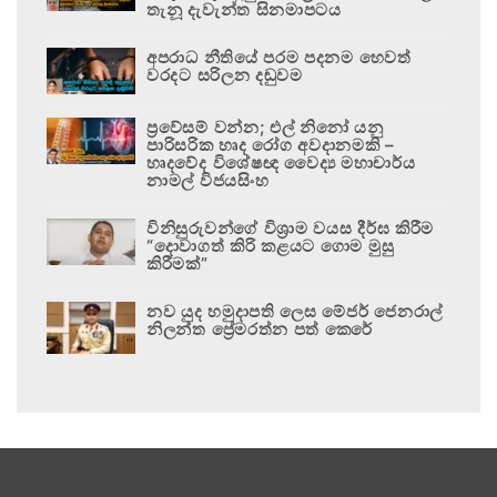
තැනූ දැවැන්ත සිනමාපටය
අපරාධ නීතියේ පරම පදනම හෙවත්
වරදට සරිලන දඬුවම
ප්‍රවේසම් වන්න; එල් නිනෝ යනු
පාරිසරික හෘද රෝග අවදානමකි –
හෘදවේද විශේෂඥ වෛද්‍ය මහාචාර්ය
නාමල් විජයසිංහ
විනිසුරුවන්ගේ විශ්‍රාම වයස දීර්ඝ කිරීම
“දොවාගත් කිරි කළයට ගොම මුසු
කිරීමක්”
නව යුද හමුදාපති ලෙස මේජර් ජෙනරාල්
නිලන්ත ප්‍රේමරත්න පත් කෙරේ