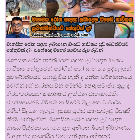
මානසික රෝග සඳහා ලබාදෙන ඖෂධ භාවිතය ප්‍රචණ්ඩත්වයට
හේතුවක් ද?- විශේෂඥ මනෝ වෛද්‍ය රූමි රූබන්
මානසික රෝගී තත්ත්වයන් සඳහා ලබාදෙන ඖෂධ
භාවිතය හේතුවෙන් රෝගීන් හෝ සාමාන්‍ය පුද්ගලයන්
ප්‍රචණ්ඩත්වයට යොමු විය හැකි ද යන්න වර්තමානයේ
රෝගීන්ගේ භාරකරුවන් මෙන්ම පොදු සමාජය තුළ ද
නිරන්තරයෙන් කතාබහට ලක්වන මාතෘකාවකි.
විශේෂයෙන්ම වර්තමාන සිදුවීම් මුල් කොට මාධ්‍ය
මඟින් සිදුවන ඇතැම් අසත්‍ය ප්‍රචාර සහ කරුණු විකෘති
කිරීම් හේතුවෙන්, මානසික රෝග සඳහා ලබාදෙන
ඖෂධ පිළිබඳව සමාජය තුළ අනියත බියක් නිර්මාණය
වී ඇත.එය සමාජයීය වශයෙන් ඉතා අහිතකර