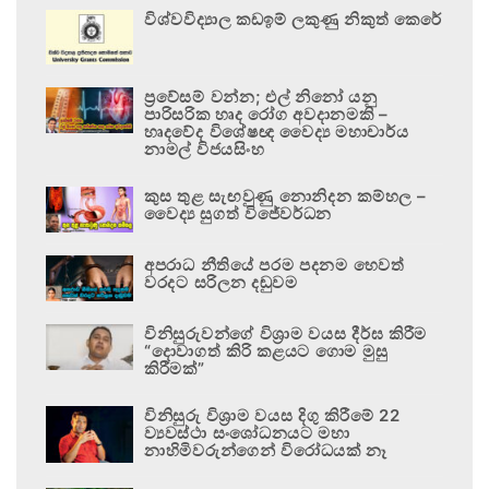
විශ්වවිද්‍යාල කඩඉම් ලකුණු නිකුත් කෙරේ
ප්‍රවේසම් වන්න; එල් නිනෝ යනු
පාරිසරික හෘද රෝග අවදානමකි –
හෘදවේද විශේෂඥ වෛද්‍ය මහාචාර්ය
නාමල් විජයසිංහ
කුස තුළ සැඟවුණු නොනිදන කම්හල –
වෛද්‍ය සුගත් විජේවර්ධන
අපරාධ නීතියේ පරම පදනම හෙවත්
වරදට සරිලන දඬුවම
විනිසුරුවන්ගේ විශ්‍රාම වයස දීර්ඝ කිරීම
“දොවාගත් කිරි කළයට ගොම මුසු
කිරීමක්”
විනිසුරු විශ්‍රාම වයස දිගු කිරීමේ 22
ව්‍යවස්ථා සංශෝධනයට මහා
නාහිමිවරුන්ගෙන් විරෝධයක් නෑ