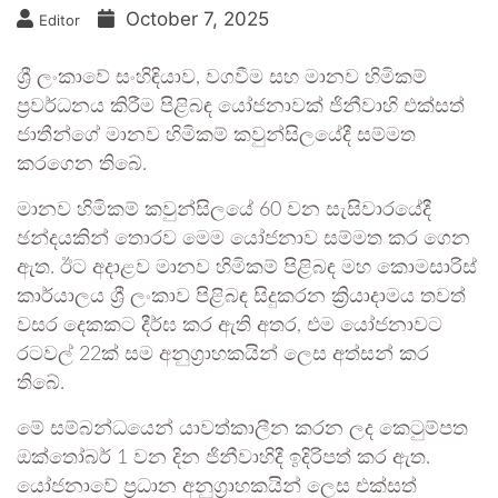
October 7, 2025
Editor
ශ්‍රී ලංකාවේ සංහිඳියාව, වගවීම සහ මානව හිමිකම්
ප්‍රවර්ධනය කිරීම පිළිබඳ යෝජනාවක් ජිනීවාහි එක්සත්
ජාතීන්ගේ මානව හිමිකම් කවුන්සිලයේදී සම්මත
කරගෙන තිබේ.
මානව හිමිකම් කවුන්සිලයේ 60 වන සැසිවාරයේදී
ඡන්දයකින් තොරව මෙම යෝජනාව සම්මත කර ගෙන
ඇත. ඊට අදාළව මානව හිමිකම් පිළිබඳ මහ කොමසාරිස්
කාර්යාලය ශ්‍රී ලංකාව පිළිබඳ සිදුකරන ක්‍රියාදාමය තවත්
වසර දෙකකට දීර්ඝ කර ඇති අතර, එම යෝජනාවට
රටවල් 22ක් සම අනුග්‍රාහකයින් ලෙස අත්සන් කර
තිබේ.
මේ සම්බන්ධයෙන් යාවත්කාලීන කරන ලද කෙටුම්පත
ඔක්තෝබර් 1 වන දින ජිනීවාහිදී ඉදිරිපත් කර ඇත.
යෝජනාවේ ප්‍රධාන අනුග්‍රාහකයින් ලෙස එක්සත්