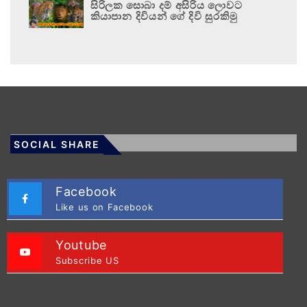
සිරිලක සොබා දම් අසිරිය ලොවට
කියාපාන දිවියන් ගේ දිවි සුරකිමු
SOCIAL SHARE
Facebook
Like us on Facebook
Youtube
Subscribe US