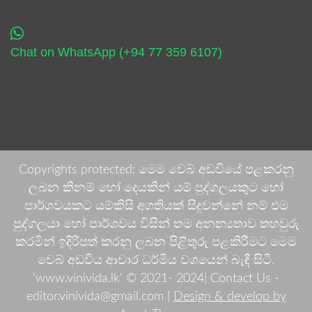
Chat on WhatsApp (+94 77 359 6107)
Copyrights protected: මෙම වෙබ් අඩවියේ පළකරනු
ලබන කිනම් හෝ දෙයකින් යම් පුද්ගලයකුට හෝ
පාර්ශවයකට යම්කිසි අගතියක් සිදුවන්නේ නම් එම
පුද්ගලයා හෝ පාර්ශවය විසින් තම අනන්‍යතාව තහවුරු
කරමින් ඉදිරිපත් කරනු ලබන පිළිතුරු පළකිරීමට මෙම
වෙබ් අඩවිය ආචාර ධර්මීය වශයෙන් බැඳී සිටී.
'www.vinivida.lk' © 2021- 2024| Contact Us -
editor.vinivida@gmail.com |
Design & develop by