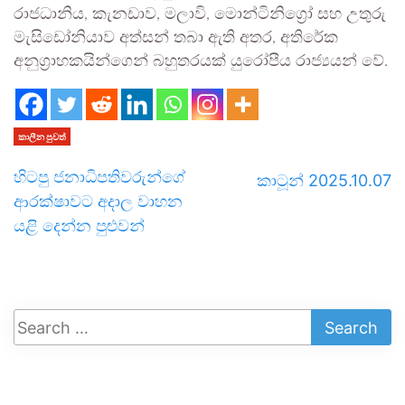
රාජධානිය, කැනඩාව, මලාවි, මොන්ටිනිග්‍රෝ සහ උතුරු
මැසිඩෝනියාව අත්සන් තබා ඇති අතර, අතිරේක
අනුග්‍රාහකයින්ගෙන් බහුතරයක් යුරෝපීය රාජ්‍යයන් වේ.
කාලීන පුවත්
හිටපු ජනාධිපතිවරුන්ගේ
කාටූන් 2025.10.07
ආරක්ෂාවට අදාල වාහන
යළි දෙන්න පුළුවන්