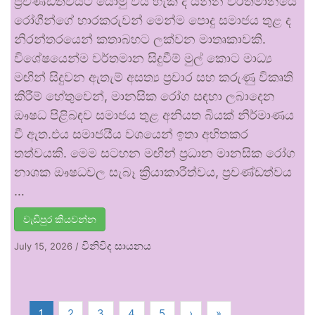
ප්‍රචණ්ඩත්වයට යොමු විය හැකි ද යන්න වර්තමානයේ
රෝගීන්ගේ භාරකරුවන් මෙන්ම පොදු සමාජය තුළ ද
නිරන්තරයෙන් කතාබහට ලක්වන මාතෘකාවකි.
විශේෂයෙන්ම වර්තමාන සිදුවීම් මුල් කොට මාධ්‍ය
මඟින් සිදුවන ඇතැම් අසත්‍ය ප්‍රචාර සහ කරුණු විකෘති
කිරීම් හේතුවෙන්, මානසික රෝග සඳහා ලබාදෙන
ඖෂධ පිළිබඳව සමාජය තුළ අනියත බියක් නිර්මාණය
වී ඇත.එය සමාජයීය වශයෙන් ඉතා අහිතකර
තත්වයකි. මෙම සටහන මඟින් ප්‍රධාන මානසික රෝග
නාශක ඖෂධවල සැබෑ ක්‍රියාකාරීත්වය, ප්‍රචණ්ඩත්වය
…
වැඩිපුර කියවන්න
විනිවිද සායනය
July 15, 2026
/
1
2
3
4
5
›
»