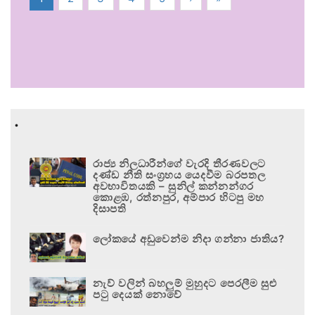
.
රාජ්‍ය නිලධාරීන්ගේ වැරදි තීරණවලට
දණ්ඩ නීති සංග්‍රහය යෙදවීම බරපතල
අවභාවිතයකි – සුනිල් කන්නන්ගර
කොළඹ, රත්නපුර, අම්පාර හිටපු මහ
දිසාපති
ලෝකයේ අඩුවෙන්ම නිදා ගන්නා ජාතිය?
නැව් වලින් බහලුම් මුහුදට පෙරලීම සුළු
පටු දෙයක් නොවේ