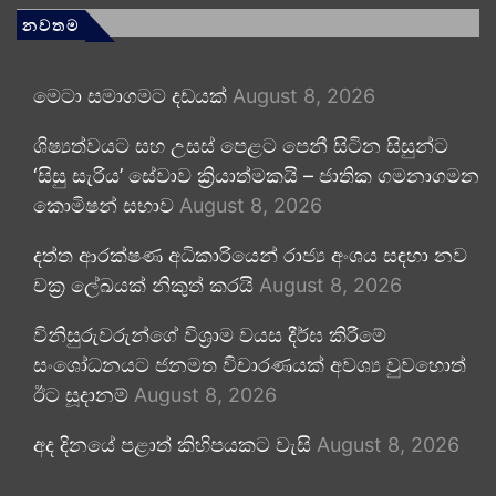
නවතම
මෙටා සමාගමට දඩයක්
August 8, 2026
ශිෂ්‍යත්වයට සහ උසස් පෙළට පෙනී සිටින සිසුන්ට
‘සිසු සැරිය’ සේවාව ක්‍රියාත්මකයි – ජාතික ගමනාගමන
කොමිෂන් සභාව
August 8, 2026
දත්ත ආරක්ෂණ අධිකාරියෙන් රාජ්‍ය අංශය සඳහා නව
චක්‍ර ලේඛයක් නිකුත් කරයි
August 8, 2026
විනිසුරුවරුන්ගේ විශ්‍රාම වයස දීර්ඝ කිරීමේ
සංශෝධනයට ජනමත විචාරණයක් අවශ්‍ය වුවහොත්
ඊට සූදානම්
August 8, 2026
අද දිනයේ පළාත් කිහිපයකට වැසි
August 8, 2026