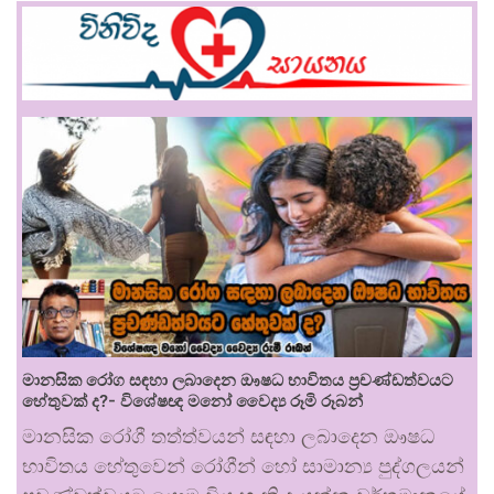
මානසික රෝග සඳහා ලබාදෙන ඖෂධ භාවිතය ප්‍රචණ්ඩත්වයට
හේතුවක් ද?- විශේෂඥ මනෝ වෛද්‍ය රූමි රූබන්
මානසික රෝගී තත්ත්වයන් සඳහා ලබාදෙන ඖෂධ
භාවිතය හේතුවෙන් රෝගීන් හෝ සාමාන්‍ය පුද්ගලයන්