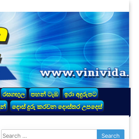
රසගඟුල
පහන් ටැඹ
ඉරා අදුරුපට
න්
දොස් දුරු කරවන දොස්තර උපදෙස්