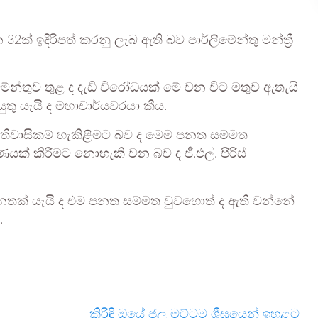
් ඉදිරිපත් කරනු ලැබ ඇති බව පාර්ලිමේන්තු මන්ත්‍රී
මේන්තුව තුළ ද දැඩි විරෝධයක් මේ වන විට මතුව ඇතැයි
තු යැයි ද මහාචාර්යවරයා කීය.
වාසිකම් හැකිළීමට බව ද මෙම පනත සම්මත
යක් කිරීමට නොහැකි වන බව ද ජී.එල්. පීරිස්
රෝධී පනතක් යැයි ද එම පනත සම්මත වුවහොත් ද ඇති වන්නේ
.
කිරිඳි ඔයේ ජල මට්ටම ශීඝ්‍රයෙන් ඉහළට