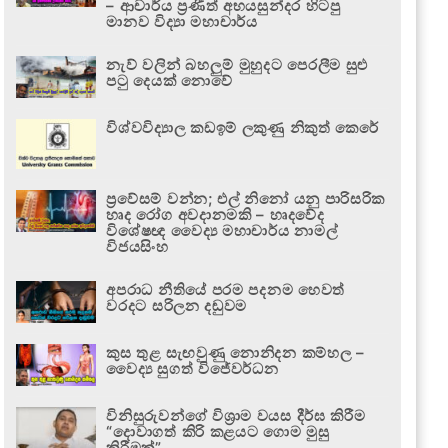
– ආචාර්ය ප්‍රණීත් අභයසුන්දර හිටපු
මානව විද්‍යා මහාචාර්ය
නැව් වලින් බහලුම් මුහුදට පෙරලීම සුළු
පටු දෙයක් නොවේ
විශ්වවිද්‍යාල කඩඉම් ලකුණු නිකුත් කෙරේ
ප්‍රවේසම් වන්න; එල් නිනෝ යනු පාරිසරික
හෘද රෝග අවදානමකි – හෘදවේද
විශේෂඥ වෛද්‍ය මහාචාර්ය නාමල්
විජයසිංහ
අපරාධ නීතියේ පරම පදනම හෙවත්
වරදට සරිලන දඬුවම
කුස තුළ සැඟවුණු නොනිදන කම්හල –
වෛද්‍ය සුගත් විජේවර්ධන
විනිසුරුවන්ගේ විශ්‍රාම වයස දීර්ඝ කිරීම
“දොවාගත් කිරි කළයට ගොම මුසු
කිරීමක්”