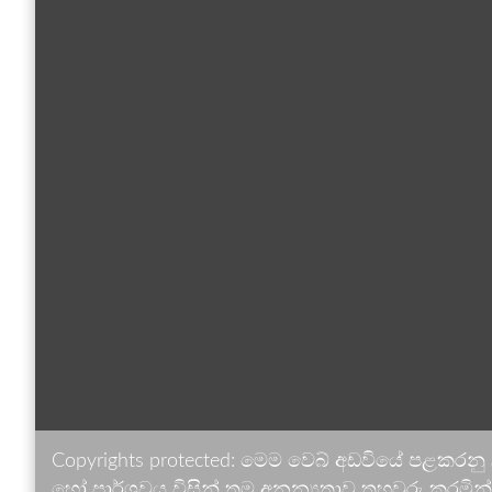
Copyrights protected: මෙම වෙබ් අඩවියේ පළකරනු
හෝ පාර්ශවය විසින් තම අනන්‍යතාව තහවුරු කරමින් ඉ