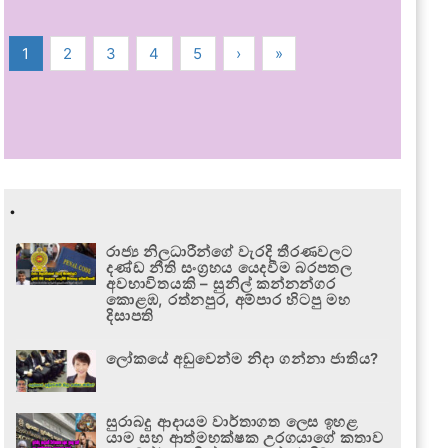
1
2
3
4
5
›
»
.
රාජ්‍ය නිලධාරීන්ගේ වැරදි තීරණවලට
දණ්ඩ නීති සංග්‍රහය යෙදවීම බරපතල
අවභාවිතයකි – සුනිල් කන්නන්ගර
කොළඹ, රත්නපුර, අම්පාර හිටපු මහ
දිසාපති
ලෝකයේ අඩුවෙන්ම නිදා ගන්නා ජාතිය?
සුරාබදු ආදායම වාර්තාගත ලෙස ඉහළ
යාම සහ ආත්මභක්ෂක උරගයාගේ කතාව