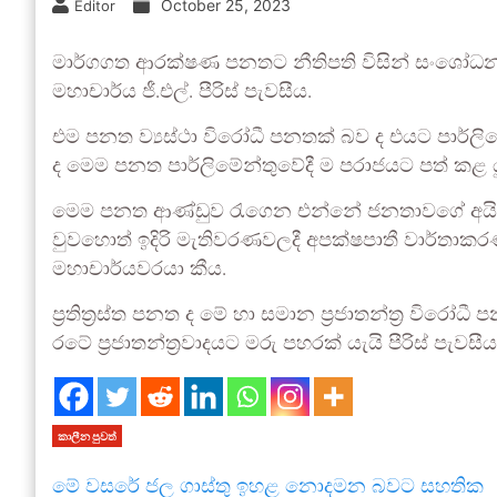
October 25, 2023
Editor
මාර්ගගත ආරක්ෂණ පනතට නීතිපති විසින් සංශෝධන 32ක
මහාචාර්ය ජී.එල්. පීරිස් පැවසීය.
එම පනත ව්‍යස්ථා විරෝධී පනතක් බව ද එයට පාර්ලි
ද මෙම පනත පාර්ලිමේන්තුවේදී ම පරාජයට පත් කළ යු
මෙම පනත ආණ්ඩුව රැගෙන එන්නේ ජනතාවගේ අයිති
වුවහොත් ඉදිරි මැතිවරණවලදී අපක්ෂපාතී වාර්තාකරණ
මහාචාර්යවරයා කීය.
ප්‍රතිත්‍රස්ත පනත ද මේ හා සමාන ප්‍රජාතන්ත්‍ර වි
රටේ ප්‍රජාතන්ත්‍රවාදයට මරු පහරක් යැයි පීරිස් පැවසීය
කාලීන පුවත්
මේ වසරේ ජල ගාස්තු ඉහළ නොදමන බවට සහතික