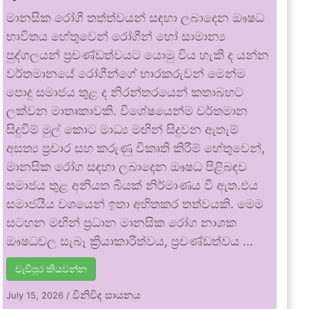
මානසික රෝගී තත්ත්වයන් සඳහා ලබාදෙන ඖෂධ
භාවිතය හේතුවෙන් රෝගීන් හෝ සාමාන්‍ය
පුද්ගලයන් ප්‍රචණ්ඩත්වයට යොමු විය හැකි ද යන්න
වර්තමානයේ රෝගීන්ගේ භාරකරුවන් මෙන්ම
පොදු සමාජය තුළ ද නිරන්තරයෙන් කතාබහට
ලක්වන මාතෘකාවකි. විශේෂයෙන්ම වර්තමාන
සිදුවීම් මුල් කොට මාධ්‍ය මඟින් සිදුවන ඇතැම්
අසත්‍ය ප්‍රචාර සහ කරුණු විකෘති කිරීම් හේතුවෙන්,
මානසික රෝග සඳහා ලබාදෙන ඖෂධ පිළිබඳව
සමාජය තුළ අනියත බියක් නිර්මාණය වී ඇත.එය
සමාජයීය වශයෙන් ඉතා අහිතකර තත්වයකි. මෙම
සටහන මඟින් ප්‍රධාන මානසික රෝග නාශක
ඖෂධවල සැබෑ ක්‍රියාකාරීත්වය, ප්‍රචණ්ඩත්වය …
වැඩිපුර කියවන්න
විනිවිද සායනය
July 15, 2026
/