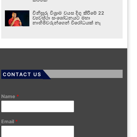
විනිසුරු විශ්‍රාම වයස දිගු කිරීමේ 22
ව්‍යවස්ථා සංශෝධනයට මහා
නාහිමිවරුන්ගෙන් විරෝධයක් නෑ
CONTACT US
Name
*
Email
*