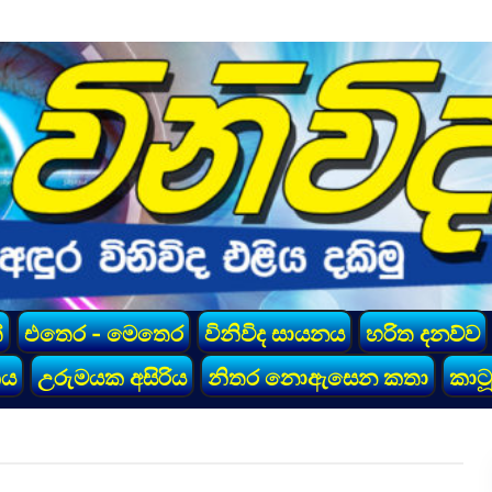
්
එතෙර - මෙතෙර
විනිවිද සායනය
හරිත දනව්ව
කය
උරුමයක අසිරිය
නිතර නොඇසෙන කතා
කාටූ