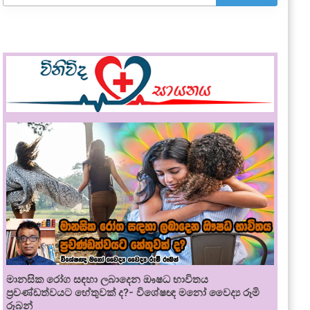
මානසික රෝග සඳහා ලබාදෙන ඖෂධ භාවිතය
ප්‍රචණ්ඩත්වයට හේතුවක් ද?- විශේෂඥ මනෝ වෛද්‍ය රූමි
රූබන්