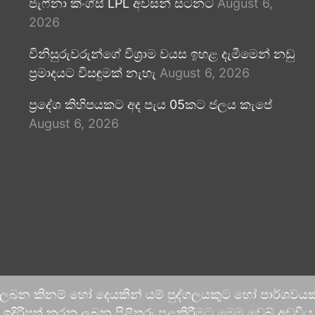
ජැෆ්නා කිංග්ස් LPL අවසන් සටනට
August 6,
2026
විනිසුරුවරුන්ගේ විශ්‍රාම වයස ඉහළ දැමීමෙන් නඩු
ප්‍රමාදයට විසඳුමක් නැහැ
August 6, 2026
ප්‍රදේශ කිහිපයකට අද පැය 05කට ජලය කැපේ
August 6, 2026
 ලබන කිනම් හෝ දෙයකින් යම් පුද්ගලයකුට හෝ පාර්ශවයකට
දිරිපත් කරනු ලබන පිළිතුරු පළකිරීමට මෙම වෙබ් අඩවිය ආච