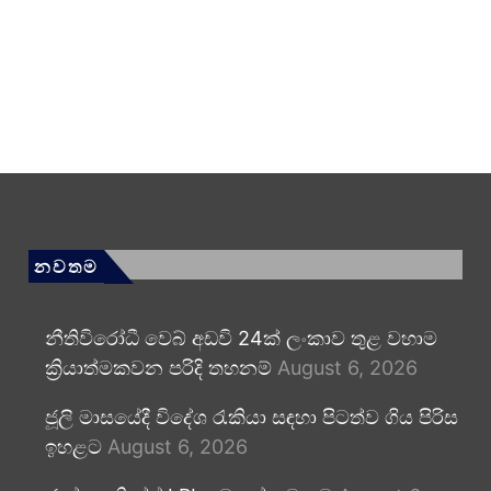
නවතම
නීතිවිරෝධී වෙබ් අඩවි 24ක් ලංකාව තුළ වහාම
ක්‍රියාත්මකවන පරිදි තහනම්
August 6, 2026
ජූලි මාසයේදී විදේශ රැකියා සඳහා පිටත්ව ගිය පිරිස
ඉහළට
August 6, 2026