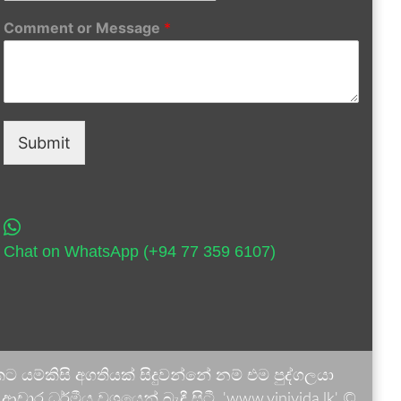
Comment or Message
*
Submit
Chat on WhatsApp (+94 77 359 6107)
 යම්කිසි අගතියක් සිදුවන්නේ නම් එම පුද්ගලයා
ාර ධර්මීය වශයෙන් බැඳී සිටී. 'www.vinivida.lk' ©