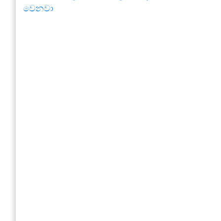
වෙනවා