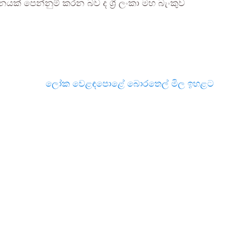
යක් පෙන්නුම් කරන බව ද ශ්‍රී ලංකා මහ බැංකුව
ලෝක වෙළඳපොළේ බොරතෙල් මිල ඉහළට