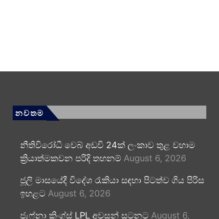
නවතම
නීතිවිරෝධී වෙබ් අඩවි 24ක් ලංකාව තුළ වහාම
ක්‍රියාත්මකවන පරිදි තහනම්
August 6, 2026
ජූලි මාසයේදී විදේශ රැකියා සඳහා පිටත්ව ගිය පිරිස
ඉහළට
August 6, 2026
ජැෆ්නා කිංග්ස් LPL අවසන් සටනට
August 6,