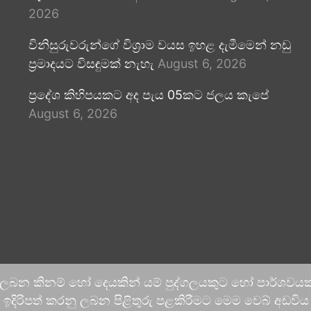
2026
විනිසුරුවරුන්ගේ විශ්‍රාම වයස ඉහළ දැමීමෙන් නඩු
ප්‍රමාදයට විසඳුමක් නැහැ
August 6, 2026
ප්‍රදේශ කිහිපයකට අද පැය 05කට ජලය කැපේ
August 6, 2026
 ලබන කිනම් හෝ දෙයකින් යම් පුද්ගලයකුට හෝ පාර්ශවයකට
දිරිපත් කරනු ලබන පිළිතුරු පළකිරීමට මෙම වෙබ් අඩවිය ආච