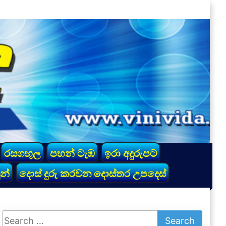
රසගඟුල
පහන් ටැඹ
ඉරා අදුරුපට
න්
දොස් දුරු කරවන දොස්තර උපදෙස්