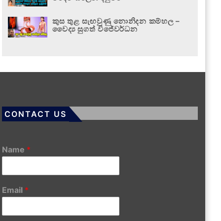
කුස තුළ සැඟවුණු නොනිදන කම්හල –
වෛද්‍ය සුගත් විජේවර්ධන
CONTACT US
Name
*
Email
*