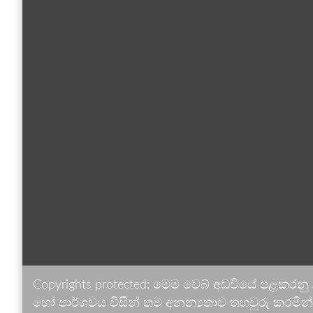
Copyrights protected: මෙම වෙබ් අඩවියේ පළකරනු
හෝ පාර්ශවය විසින් තම අනන්‍යතාව තහවුරු කරමින් ඉ