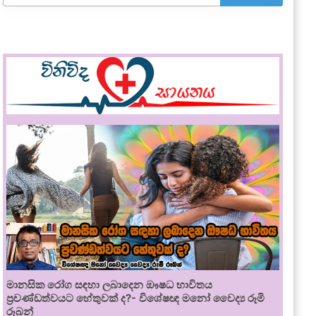
මානසික රෝග සඳහා ලබාදෙන ඖෂධ භාවිතය
ප්‍රචණ්ඩත්වයට හේතුවක් ද?- විශේෂඥ මනෝ වෛද්‍ය රූමි
රූබන්