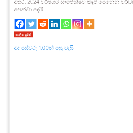
අතර, 2024 වර්ෂ­යට සාපේ­ක්ෂව කැපී පෙනෙන වර්ධ­න­
පෙන්වා දෙයි.
කාලීන පුවත්
අද පස්වරු 1.00න් පසු වැසි