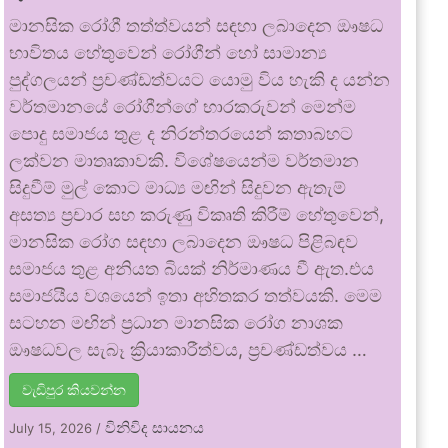
මානසික රෝගී තත්ත්වයන් සඳහා ලබාදෙන ඖෂධ
භාවිතය හේතුවෙන් රෝගීන් හෝ සාමාන්‍ය
පුද්ගලයන් ප්‍රචණ්ඩත්වයට යොමු විය හැකි ද යන්න
වර්තමානයේ රෝගීන්ගේ භාරකරුවන් මෙන්ම
පොදු සමාජය තුළ ද නිරන්තරයෙන් කතාබහට
ලක්වන මාතෘකාවකි. විශේෂයෙන්ම වර්තමාන
සිදුවීම් මුල් කොට මාධ්‍ය මඟින් සිදුවන ඇතැම්
අසත්‍ය ප්‍රචාර සහ කරුණු විකෘති කිරීම් හේතුවෙන්,
මානසික රෝග සඳහා ලබාදෙන ඖෂධ පිළිබඳව
සමාජය තුළ අනියත බියක් නිර්මාණය වී ඇත.එය
සමාජයීය වශයෙන් ඉතා අහිතකර තත්වයකි. මෙම
සටහන මඟින් ප්‍රධාන මානසික රෝග නාශක
ඖෂධවල සැබෑ ක්‍රියාකාරීත්වය, ප්‍රචණ්ඩත්වය …
වැඩිපුර කියවන්න
විනිවිද සායනය
July 15, 2026
/