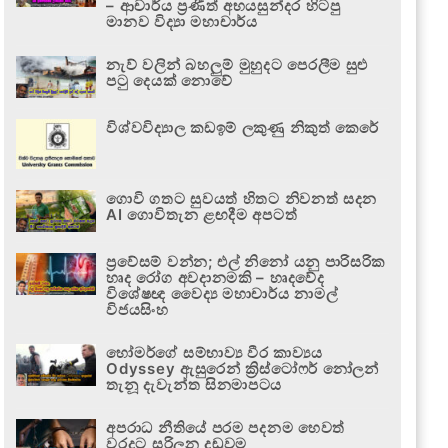
– ආචාර්ය ප්‍රණීත් අභයසුන්දර හිටපු
මානව විද්‍යා මහාචාර්ය
නැව් වලින් බහලුම් මුහුදට පෙරලීම සුළු
පටු දෙයක් නොවේ
විශ්වවිද්‍යාල කඩඉම් ලකුණු නිකුත් කෙරේ
ගොවි ගතට සුවයත් හිතට නිවනත් සදන
AI ගොවිතැන ළඟදීම අපටත්
ප්‍රවේසම් වන්න; එල් නිනෝ යනු පාරිසරික
හෘද රෝග අවදානමකි – හෘදවේද
විශේෂඥ වෛද්‍ය මහාචාර්ය නාමල්
විජයසිංහ
හෝමර්ගේ සම්භාව්‍ය වීර කාව්‍යය
Odyssey ඇසුරෙන් ක්‍රිස්ටෝෆර් නෝලන්
තැනූ දැවැන්ත සිනමාපටය
අපරාධ නීතියේ පරම පදනම හෙවත්
වරදට සරිලන දඬුවම