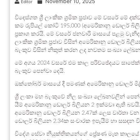
November 10, 2025
Editor
විදෙ­ස්ගත ශ්‍රී ලාංකික ශ්‍රමික ප්‍රජාව මේ වසරේ මේ 
කම රුපි­යල් කෝටි 195,000 (අමෙ­රි­කානු ඩොලර් බිල
ප්‍රකාශ කරයි. මේ වසරේ ජන­වාරි මාසයේ පළමු වැනිදා 
ලාංකික ශ්‍රමික ප්‍රජාව විසින් අමෙ­රි­කානු ඩොලර් බිල
බැංකුව විසින් නිකුත් කරන ලද නව­තම සංඛ්‍යා ලේඛ­න
මේ අගය 2024 වසරේ එම කාල පරි­ච්ඡේ­ද­යට සාපේ­ක
බැංකුව පෙන්වා දෙයි.
ඔක්තෝ­බර් මාසයේ දී පම­ණක් අමෙ­රි­කානු ඩොලර් මිල
ශ්‍රී ලංකා මහ බැංකුවේ නිල සංඛ්‍යා ලේඛ­න­ව­ලින්
යීම් අමෙ­රි­කානු ඩොලර් බිලි­යන 2 ඉක්මවා ඇති බවයි
අමෙ­රි­කානු ඩොලර් බිලි­යන 2.47ක් ලෙස වාර්තා වන
ඩොලර් බිලි­යන 2.34ක සංචා­රක ඉපැ­යීම් හා සස­ඳන විට
විදේශ සේවා නියු­ක්ති­ක­යන්ගේ ප්‍රේෂණ මෑත කාලයේ