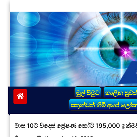
Skip
to
content
vinivida.lk
මුල් පිටුව
කාලීන පුවත
සතුන්ටත් හිමි අපේ ලෝ
මාස 10ට විදෙස් ප්‍රේෂණ කෝටි 195,000 ඉක්ම­