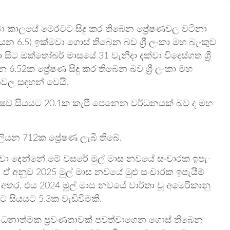
දක්වා කාලයේ මෙර­ටට සිදු කර තිබෙන ප්‍රේෂ­ණ­වල වටි­නා­
ි­යන 6.5) ඉක්මවා ගොස් තිබෙන බව ශ්‍රී ලංකා මහ බැංකුව
සිට ඔක්තෝ­බර් මාසයේ 31 වැනිදා දක්වා විදෙ­ස්ගත ශ්‍රී
ි­යන 6.52ක ප්‍රේෂණ සිදු කර තිබෙන බව ශ්‍රී ලංකා මහ
­වල සඳ­හන් වෙයි.
්ෂව සිය­යට 20.1ක කැපී පෙනෙන වර්ධ­න­යක් බව ද මහ
ි­යන 712ක ප්‍රේෂණ ලැබී තිබේ.
 පෙන්වා දෙන්නේ මේ වසරේ මුල් මාස නවයේ සංචා­රක ඉපැ­
. ඒ අනුව 2025 මුල් මාස නවයේ මුළු සංචා­රක ඉපැ­යීම්
 අතර, එය 2024 මුල් මාස නවයේ වාර්තා වූ අමෙ­රි­කානු
 සිය­යට 5.3ක වැඩි­වී­මකි.
 ධනා­ත්මක ප්‍රව­ණ­තා­වක් පව­ත්වා­ගෙන ගොස් තිබෙන