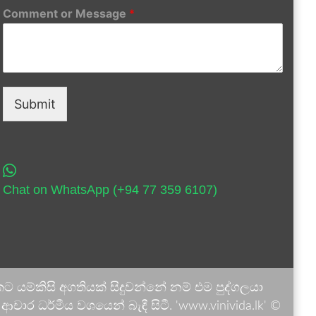
Comment or Message
*
Submit
Chat on WhatsApp (+94 77 359 6107)
 යම්කිසි අගතියක් සිදුවන්නේ නම් එම පුද්ගලයා
ාර ධර්මීය වශයෙන් බැඳී සිටී. 'www.vinivida.lk' ©