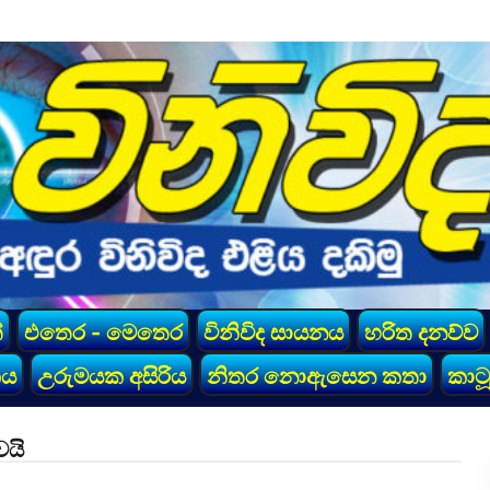
්
එතෙර - මෙතෙර
විනිවිද සායනය
හරිත දනව්ව
කය
උරුමයක අසිරිය
නිතර නොඇසෙන කතා
කාටූ
වයි