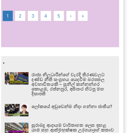
1
2
3
4
5
›
»
.
රාජ්‍ය නිලධාරීන්ගේ වැරදි තීරණවලට
දණ්ඩ නීති සංග්‍රහය යෙදවීම බරපතල
අවභාවිතයකි – සුනිල් කන්නන්ගර
කොළඹ, රත්නපුර, අම්පාර හිටපු මහ
දිසාපති
ලෝකයේ අඩුවෙන්ම නිදා ගන්නා ජාතිය?
සුරාබදු ආදායම වාර්තාගත ලෙස ඉහළ
යාම සහ ආත්මභක්ෂක උරගයාගේ කතාව