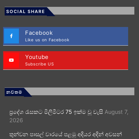
SOCIAL SHARE
Facebook
Like us on Facebook
Youtube
Subscribe US
නවතම
ප්‍රදේශ රැසකට මිලිමීටර 75 ඉක්ම වූ වැසි
August 7,
2026
තුන්වන පාසල් වාරයේ පළමු අදියර අදින් අවසන්