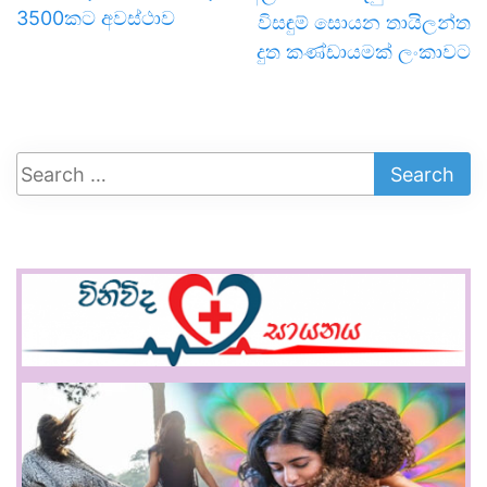
3500කට අවස්ථාව
විසඳුම් සොයන තායිලන්ත
දුත කණ්ඩායමක් ලංකාවට