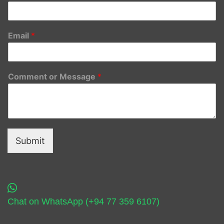
Email
*
Comment or Message
*
Submit
Chat on WhatsApp (+94 77 359 6107)