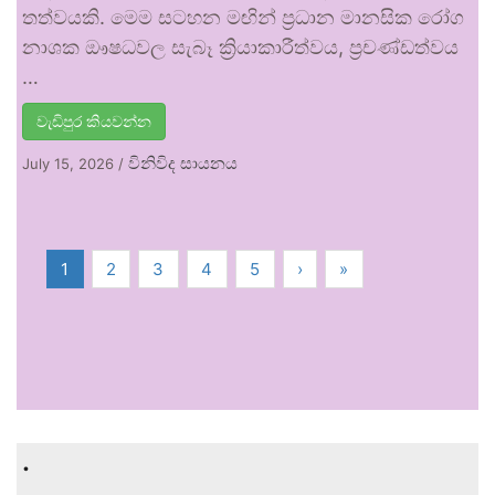
තත්වයකි. මෙම සටහන මඟින් ප්‍රධාන මානසික රෝග
නාශක ඖෂධවල සැබෑ ක්‍රියාකාරීත්වය, ප්‍රචණ්ඩත්වය
…
වැඩිපුර කියවන්න
විනිවිද සායනය
July 15, 2026
/
1
2
3
4
5
›
»
.