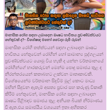
මානසික රෝග සඳහා ලබාදෙන ඖෂධ භාවිතය ප්‍රචණ්ඩත්වයට
හේතුවක් ද?- විශේෂඥ මනෝ වෛද්‍ය රූමි රූබන්
මානසික රෝගී තත්ත්වයන් සඳහා ලබාදෙන ඖෂධ
භාවිතය හේතුවෙන් රෝගීන් හෝ සාමාන්‍ය පුද්ගලයන්
ප්‍රචණ්ඩත්වයට යොමු විය හැකි ද යන්න වර්තමානයේ
රෝගීන්ගේ භාරකරුවන් මෙන්ම පොදු සමාජය තුළ ද
නිරන්තරයෙන් කතාබහට ලක්වන මාතෘකාවකි.
විශේෂයෙන්ම වර්තමාන සිදුවීම් මුල් කොට මාධ්‍ය
මඟින් සිදුවන ඇතැම් අසත්‍ය ප්‍රචාර සහ කරුණු විකෘති
කිරීම් හේතුවෙන්, මානසික රෝග සඳහා ලබාදෙන
ඖෂධ පිළිබඳව සමාජය තුළ අනියත බියක් නිර්මාණය
වී ඇත.එය සමාජයීය වශයෙන් ඉතා අහිතකර