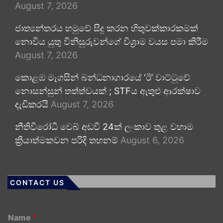
August 7, 2026
ජාත්‍යන්තරය හමුවේ සිදු කරන හිතුවක්කාරකමක්
නොවිය යුතු විනිසුරුවන්ගේ විශ්‍රාම වයස පමා කිරීම
August 7, 2026
කොළඹ මැගසින් බන්ධනාගාරයේ ‘ඊ’ වාට්ටුවේ
නොසන්සුන් තත්ත්වයක් ; STFය ඇතුළු ආරක්ෂාව
දැඩිකරයි
August 7, 2026
නීතිවිරෝධී වෙබ් අඩවි 24ක් ලංකාව තුළ වහාම
ක්‍රියාත්මකවන පරිදි තහනම්
August 6, 2026
CONTACT US
Name
*