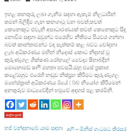
ඉහළ තනතුරු ලබා ගැනීම සඳහා ඇතැම් නිලධාරීන්
තමන් බිලිදීම ගැන කනගාටු වන බවත්,තවත්
කෙනෙකුට එවැනි අසාධාරණයක් තවත් කෙනෙකුට සිදු
නොවීම සඳහා ඔවුන්ට එරෙහිව නීතිමය පියවර ගන්නා
බවත් කාන්තාවන්ට වඳ සැත්කම් කළ බවට චෝදනා
ලැබ අධිකරණය මඟින් නිදොස් කොට නිදහස් වූ
කුරුණෑගල ශික්ෂණ රෝහලේ වෛද්‍ය ෂිහාබ්දීන්
මොහොමඩ් ෂාෆි මහතා පවසයි.ඔහු එසේ ප්‍රකාශ
කළේඔහුට එරෙහි නඩුව නිෂ්ප්‍රභ කිරීමට කුරුණෑගල
මහේස්ත්‍රාත් අධිකරණය ඊයේ ( 06) නියෝග කිරීමෙන්
අනතුරුව මාධ්‍යවේදීන් හමුවේ අදහස් පළ කරමිනි.
කාලීන පුවත්
හජ් වන්දනාවේ යාම සඳහා
අලි – මිනිස් ගැටුමට තිරසර