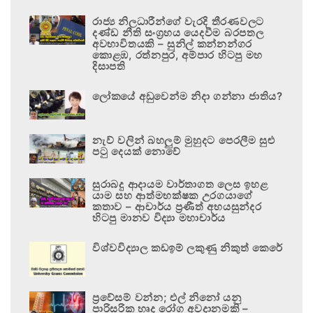
රාජ්‍ය නිලධාරීන්ගේ වැරදි තීරණවලට
දණ්ඩ නීති සංග්‍රහය යෙදවීම බරපතල
අවභාවිතයකි – සුනිල් කන්නන්ගර
කොළඹ, රත්නපුර, අම්පාර හිටපු මහ
දිසාපති
ලෝකයේ අඩුවෙන්ම නිදා ගන්නා ජාතිය?
නැව් වලින් බහලුම් මුහුදට පෙරලීම සුළු
පටු දෙයක් නොවේ
සුරාබදු ආදායම වාර්තාගත ලෙස ඉහළ
යාම සහ ආත්මභක්ෂක උරගයාගේ
කතාව – ආචාර්ය ප්‍රණීත් අභයසුන්දර
හිටපු මානව විද්‍යා මහාචාර්ය
විශ්වවිද්‍යාල කඩඉම් ලකුණු නිකුත් කෙරේ
ප්‍රවේසම් වන්න; එල් නිනෝ යනු
පාරිසරික හෘද රෝග අවදානමකි –