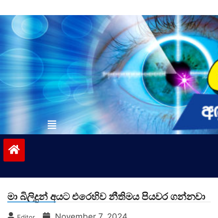
Skip
to
content
vinivida.lk
මා බිලිදුන් අයට එරෙහිව නීතිමය පියවර ගන්නවා
November 7, 2024
Editor