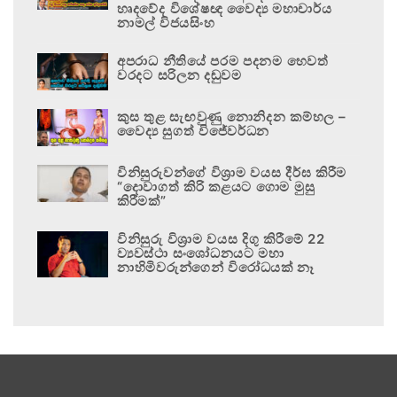
හෘදවේද විශේෂඥ වෛද්‍ය මහාචාර්ය
නාමල් විජයසිංහ
අපරාධ නීතියේ පරම පදනම හෙවත්
වරදට සරිලන දඬුවම
කුස තුළ සැඟවුණු නොනිදන කම්හල –
වෛද්‍ය සුගත් විජේවර්ධන
විනිසුරුවන්ගේ විශ්‍රාම වයස දීර්ඝ කිරීම
“දොවාගත් කිරි කළයට ගොම මුසු
කිරීමක්”
විනිසුරු විශ්‍රාම වයස දිගු කිරීමේ 22
ව්‍යවස්ථා සංශෝධනයට මහා
නාහිමිවරුන්ගෙන් විරෝධයක් නෑ