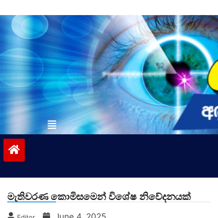
Skip
to
content
vinivida.lk
මැතිවරණ කොමිසමෙන් විශේෂ නිවේදනයක්
June 4, 2025
Editor