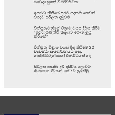
වෛද්‍ය සුගත් විජේවර්ධන
අපරාධ නීතියේ පරම පදනම හෙවත්
වරදට සරිලන දඬුවම
විනිසුරුවන්ගේ විශ්‍රාම වයස දීර්ඝ කිරීම
“දොවාගත් කිරි කළයට ගොම මුසු
කිරීමක්”
විනිසුරු විශ්‍රාම වයස දිගු කිරීමේ 22
ව්‍යවස්ථා සංශෝධනයට මහා
නාහිමිවරුන්ගෙන් විරෝධයක් නෑ
සිරිලක සොබා දම් අසිරිය ලොවට
කියාපාන දිවියන් ගේ දිවි සුරකිමු