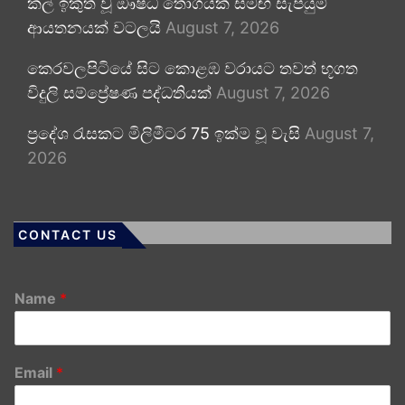
කල් ඉකුත් වූ ඖෂධ තොගයක් සමඟ සැපයුම්
ආයතනයක් වටලයි
August 7, 2026
කෙරවලපිටියේ සිට කොළඹ වරායට තවත් භූගත
විදුලි සම්ප්‍රේෂණ පද්ධතියක්
August 7, 2026
ප්‍රදේශ රැසකට මිලිමීටර 75 ඉක්ම වූ වැසි
August 7,
2026
CONTACT US
Name
*
Email
*