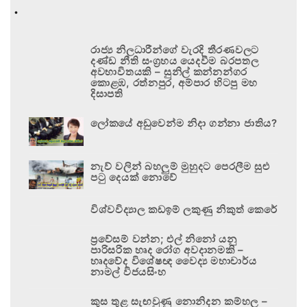
.
රාජ්‍ය නිලධාරීන්ගේ වැරදි තීරණවලට
දණ්ඩ නීති සංග්‍රහය යෙදවීම බරපතල
අවභාවිතයකි – සුනිල් කන්නන්ගර
කොළඹ, රත්නපුර, අම්පාර හිටපු මහ
දිසාපති
ලෝකයේ අඩුවෙන්ම නිදා ගන්නා ජාතිය?
නැව් වලින් බහලුම් මුහුදට පෙරලීම සුළු
පටු දෙයක් නොවේ
විශ්වවිද්‍යාල කඩඉම් ලකුණු නිකුත් කෙරේ
ප්‍රවේසම් වන්න; එල් නිනෝ යනු
පාරිසරික හෘද රෝග අවදානමකි –
හෘදවේද විශේෂඥ වෛද්‍ය මහාචාර්ය
නාමල් විජයසිංහ
කුස තුළ සැඟවුණු නොනිදන කම්හල –