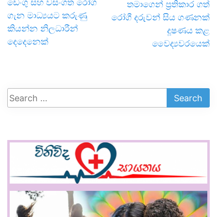
ඩෙංගු සහ වසංගත රෝග
තමාගෙන් ප්‍රතිකාර ගත්
ගැන මාධ්‍යයට කරුණු
රෝගී දරුවන් සිය ගණනක්
කියන්න නිලධාරීන්
දූෂණය කළ
දෙදෙනෙක්
වෛද්‍යවරයෙක්