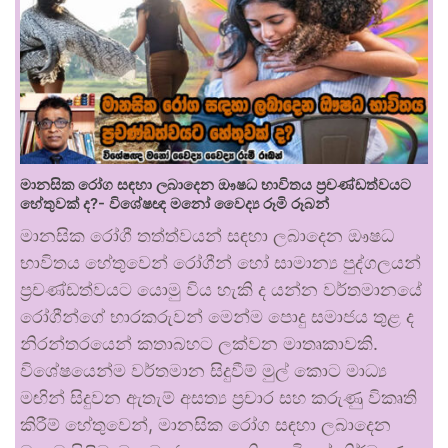
මානසික රෝග සඳහා ලබාදෙන ඖෂධ භාවිතය ප්‍රචණ්ඩත්වයට
හේතුවක් ද?- විශේෂඥ මනෝ වෛද්‍ය රූමි රූබන්
මානසික රෝගී තත්ත්වයන් සඳහා ලබාදෙන ඖෂධ
භාවිතය හේතුවෙන් රෝගීන් හෝ සාමාන්‍ය පුද්ගලයන්
ප්‍රචණ්ඩත්වයට යොමු විය හැකි ද යන්න වර්තමානයේ
රෝගීන්ගේ භාරකරුවන් මෙන්ම පොදු සමාජය තුළ ද
නිරන්තරයෙන් කතාබහට ලක්වන මාතෘකාවකි.
විශේෂයෙන්ම වර්තමාන සිදුවීම් මුල් කොට මාධ්‍ය
මඟින් සිදුවන ඇතැම් අසත්‍ය ප්‍රචාර සහ කරුණු විකෘති
කිරීම් හේතුවෙන්, මානසික රෝග සඳහා ලබාදෙන