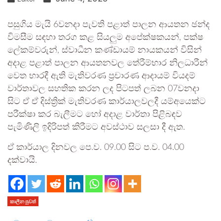
පසුගිය මැයි 6වනදා පැවති පළාත් පාලන ආයතන ඡන්ද
විමසීම සඳහා තරග කළ සියලුම අපේක්ෂකයන්, පක්ෂ
ලේකම්වරුන්, ස්වාධීන කණ්ඩායම් නායකයන් විසින්
අදාළ පළාත් පාලන ආයතනවල තේරීම්භාර නිලධාරීන්
වෙත භාරදී ඇති මැතිවරණ ප්‍රචාරණ ආදායම් වියදම්
වාර්තාවල සහතික කරන ලද පිටපත් ලබන 07වනදා
සිට ඒ ඒ දිස්ත්‍රික් මැතිවරණ කාර්යාලවලදී යම්අයෙක්ට
පරීක්ෂා කර බැලීමට හෝ අදාළ වාර්තා පිළිබඳව
පැමිණිලි ඉදිරිපත් කිරීමට අවස්ථාව සලසා දී ඇත.
ඒ කාර්යාල දිනවල පෙ.ව. 09.00 සිට ප.ව. 04.00
දක්වායි.
කාලීන පුවත්