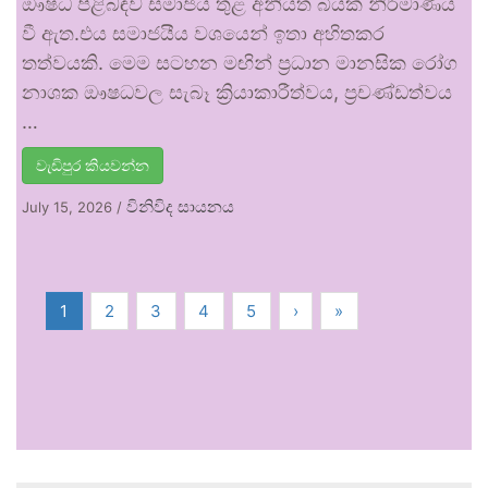
ඖෂධ පිළිබඳව සමාජය තුළ අනියත බියක් නිර්මාණය
වී ඇත.එය සමාජයීය වශයෙන් ඉතා අහිතකර
තත්වයකි. මෙම සටහන මඟින් ප්‍රධාන මානසික රෝග
නාශක ඖෂධවල සැබෑ ක්‍රියාකාරීත්වය, ප්‍රචණ්ඩත්වය
…
වැඩිපුර කියවන්න
විනිවිද සායනය
July 15, 2026
/
1
2
3
4
5
›
»