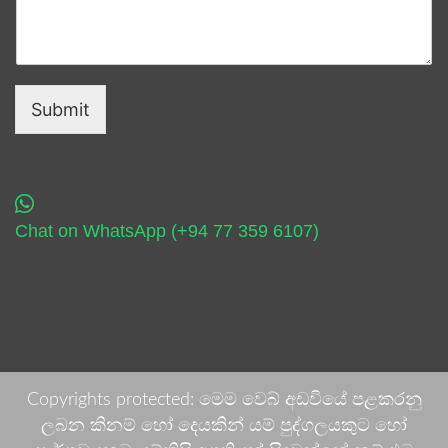
Submit
Chat on WhatsApp (+94 77 359 6107)
Copyrights protected: මෙම වෙබ් අඩවියේ පළකරනු
ලබන කිනම් හෝ දෙයකින් යම් පුද්ගලයකුට හෝ