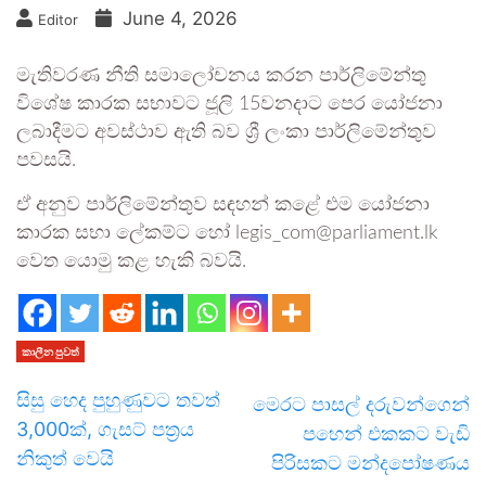
June 4, 2026
Editor
මැතිවරණ නීති සමාලෝචනය කරන පාර්ලිමේන්තු
විශේෂ කාරක සභාවට ජූලි 15වනදාට පෙර යෝජනා
ලබාදීමට අවස්ථාව ඇති බව ශ්‍රී ලංකා පාර්ලිමේන්තුව
පවසයි.
ඒ අනුව පාර්ලිමේන්තුව සඳහන් කළේ එම යෝජනා
කාරක සභා ලේකම්ට හෝ legis_com@parliament.lk
වෙත යොමු කළ හැකි බවයි.
කාලීන පුවත්
සිසු හෙද පුහුණුවට තවත්
මෙරට පාසල් දරුවන්ගෙන්
3,000ක්, ගැසට් පත්‍රය
පහෙන් එකකට වැඩි
නිකුත් වෙයි
පිරිසකට මන්දපෝෂණය