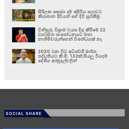
සිරිලක සොබා දම් අසිරිය ලොවට
කියාපාන දිවියන් ගේ දිවි සුරකිමු
විනිසුරු විශ්‍රාම වයස දිගු කිරීමේ 22
ව්‍යවස්ථා සංශෝධනයට මහා
නාහිමිවරුන්ගෙන් විරෝධයක් නෑ
2030 වන විට අධිවේගී මාර්ග
පද්ධතියට කි.මී. 132ක්;සියලු වියදම්
දේශීය අරමුදල්වලින්
SOCIAL SHARE