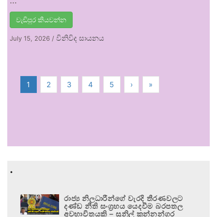
…
වැඩිපුර කියවන්න
විනිවිද සායනය
July 15, 2026
/
1
2
3
4
5
›
»
.
රාජ්‍ය නිලධාරීන්ගේ වැරදි තීරණවලට
දණ්ඩ නීති සංග්‍රහය යෙදවීම බරපතල
අවභාවිතයකි – සුනිල් කන්නන්ගර