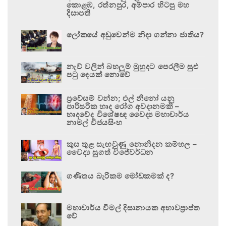
කොළඹ, රත්නපුර, අම්පාර හිටපු මහ
දිසාපති
ලෝකයේ අඩුවෙන්ම නිදා ගන්නා ජාතිය?
නැව් වලින් බහලුම් මුහුදට පෙරලීම සුළු
පටු දෙයක් නොවේ
ප්‍රවේසම් වන්න; එල් නිනෝ යනු
පාරිසරික හෘද රෝග අවදානමකි –
හෘදවේද විශේෂඥ වෛද්‍ය මහාචාර්ය
නාමල් විජයසිංහ
කුස තුළ සැඟවුණු නොනිදන කම්හල –
වෛද්‍ය සුගත් විජේවර්ධන
ගණිතය බැරිකම මෝඩකමක් ද?
මහාචාර්ය විමල් දිසානායක අභාවප්‍රාප්ත
වේ