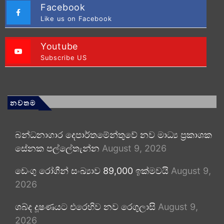
Facebook
Like us on Facebook
Youtube
Subscribe US
නවතම
බන්ධනාගාර දෙපාර්තමේන්තුවේ නව මාධ්‍ය ප්‍රකාශක
සේනක පල්ලේතැන්න
August 9, 2026
ඩෙංගු රෝගීන් සංඛ්‍යාව 89,000 ඉක්මවයි
August 9,
2026
ශබ්ද දූෂණයට එරෙහිව නව රෙගුලාසි
August 9,
2026