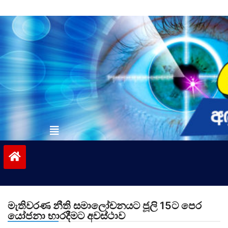
Skip
to
content
vinivida.lk
මැතිවරණ නීති සමාලෝචනයට ජූලි 15ට පෙර
යෝජනා භාරදීමට අවස්ථාව