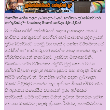
මානසික රෝග සඳහා ලබාදෙන ඖෂධ භාවිතය ප්‍රචණ්ඩත්වයට
හේතුවක් ද?- විශේෂඥ මනෝ වෛද්‍ය රූමි රූබන්
මානසික රෝගී තත්ත්වයන් සඳහා ලබාදෙන ඖෂධ
භාවිතය හේතුවෙන් රෝගීන් හෝ සාමාන්‍ය පුද්ගලයන්
ප්‍රචණ්ඩත්වයට යොමු විය හැකි ද යන්න වර්තමානයේ
රෝගීන්ගේ භාරකරුවන් මෙන්ම පොදු සමාජය තුළ ද
නිරන්තරයෙන් කතාබහට ලක්වන මාතෘකාවකි.
විශේෂයෙන්ම වර්තමාන සිදුවීම් මුල් කොට මාධ්‍ය
මඟින් සිදුවන ඇතැම් අසත්‍ය ප්‍රචාර සහ කරුණු විකෘති
කිරීම් හේතුවෙන්, මානසික රෝග සඳහා ලබාදෙන
ඖෂධ පිළිබඳව සමාජය තුළ අනියත බියක් නිර්මාණය
වී ඇත.එය සමාජයීය වශයෙන් ඉතා අහිතකර
තත්වයකි. මෙම සටහන මඟින් ප්‍රධාන මානසික රෝග
නාශක ඖෂධවල සැබෑ ක්‍රියාකාරීත්වය, ප්‍රචණ්ඩත්වය