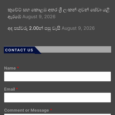
කුවේට් සහ කොළඹ අතර ශ්‍රී ලංකන් ගුවන් සේවා යළි
ඇරඹේ
August 9, 2026
අද පස්වරු 2.00න් පසු වැසි
August 9, 2026
CONTACT US
Name
*
Email
*
Comment or Message
*