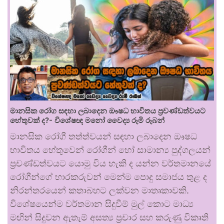
මානසික රෝග සඳහා ලබාදෙන ඖෂධ භාවිතය ප්‍රචණ්ඩත්වයට
හේතුවක් ද?- විශේෂඥ මනෝ වෛද්‍ය රූමි රූබන්
මානසික රෝගී තත්ත්වයන් සඳහා ලබාදෙන ඖෂධ
භාවිතය හේතුවෙන් රෝගීන් හෝ සාමාන්‍ය පුද්ගලයන්
ප්‍රචණ්ඩත්වයට යොමු විය හැකි ද යන්න වර්තමානයේ
රෝගීන්ගේ භාරකරුවන් මෙන්ම පොදු සමාජය තුළ ද
නිරන්තරයෙන් කතාබහට ලක්වන මාතෘකාවකි.
විශේෂයෙන්ම වර්තමාන සිදුවීම් මුල් කොට මාධ්‍ය
මඟින් සිදුවන ඇතැම් අසත්‍ය ප්‍රචාර සහ කරුණු විකෘති