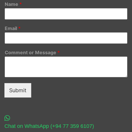
Name
*
Email
*
Comment or Message
*
Submit
Chat on WhatsApp (+94 77 359 6107)