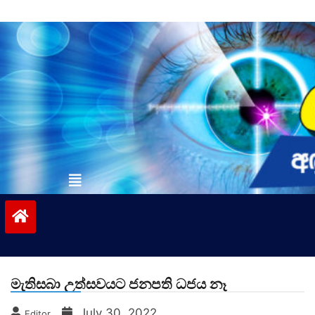
Skip
to
content
vinivida.lk
මැතිසබා උත්සවයට ජනපති ධජය නෑ
July 30, 2022
Editor