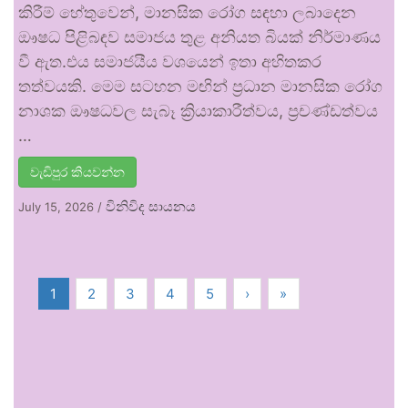
කිරීම් හේතුවෙන්, මානසික රෝග සඳහා ලබාදෙන
ඖෂධ පිළිබඳව සමාජය තුළ අනියත බියක් නිර්මාණය
වී ඇත.එය සමාජයීය වශයෙන් ඉතා අහිතකර
තත්වයකි. මෙම සටහන මඟින් ප්‍රධාන මානසික රෝග
නාශක ඖෂධවල සැබෑ ක්‍රියාකාරීත්වය, ප්‍රචණ්ඩත්වය
…
වැඩිපුර කියවන්න
විනිවිද සායනය
July 15, 2026
/
1
2
3
4
5
›
»