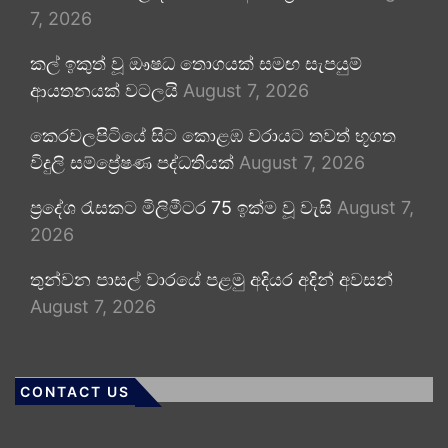
7, 2026
කල් ඉකුත් වූ ඖෂධ තොගයක් සමඟ සැපයුම්
ආයතනයක් වටලයි
August 7, 2026
කෙරවලපිටියේ සිට කොළඹ වරායට තවත් භූගත
විදුලි සම්ප්‍රේෂණ පද්ධතියක්
August 7, 2026
ප්‍රදේශ රැසකට මිලිමීටර 75 ඉක්ම වූ වැසි
August 7,
2026
තුන්වන පාසල් වාරයේ පළමු අදියර අදින් අවසන්
August 7, 2026
CONTACT US