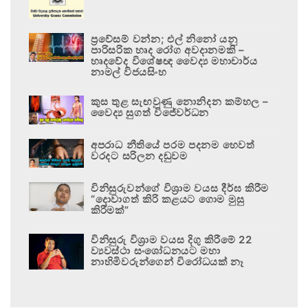
ප්‍රවේසම් වන්න; එල් නිනෝ යනු
පාරිසරික හෘද රෝග අවදානමකි –
හෘදවේද විශේෂඥ වෛද්‍ය මහාචාර්ය
නාමල් විජයසිංහ
කුස තුළ සැඟවුණු නොනිදන කම්හල –
වෛද්‍ය සුගත් විජේවර්ධන
අපරාධ නීතියේ පරම පදනම හෙවත්
වරදට සරිලන දඬුවම
විනිසුරුවන්ගේ විශ්‍රාම වයස දීර්ඝ කිරීම
“දොවාගත් කිරි කළයට ගොම මුසු
කිරීමක්”
විනිසුරු විශ්‍රාම වයස දිගු කිරීමේ 22
ව්‍යවස්ථා සංශෝධනයට මහා
නාහිමිවරුන්ගෙන් විරෝධයක් නෑ