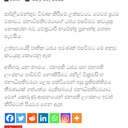
පාර්ලිමේන්තුව විවෘත කිරීමේ උත්සවයට මෙවර ප්‍රථම
වතාවට ජනාධිපතිවරයාගේ ධජය එසවීමට කටයුතු
නොකරන බව වේත්‍රධාරී නරේන්ද්‍ර ප්‍රනාන්දු මහතා
පැවසීය.
උත්සවයේදී ජාතික ධජය පමණක් එසවීමට මේ අනුව
කටයුතු කෙරෙනු ඇත
අතිගරු යන නාමය , ජනපති ධජය සහ ජනපති
ලාංඡනය පාවිච්චි නොකිරීමට රනිල් වික්‍රමසිංහ
ජනාධිපතිවරයා ලෙස පත්වීමෙන් පසු ප්‍රතිපත්තිමය
තීරණයක් ගත්තේය. මැතිසබයේ ජනාධිපතිවරයාට
වෙන් කෙරුණු ආසනයෙන් ජනපති ලාංඡනය ඉවත්
කිරීමටත් පියවර ගෙන ඇත.