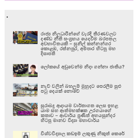
.
රාජ්‍ය නිලධාරීන්ගේ වැරදි තීරණවලට
දණ්ඩ නීති සංග්‍රහය යෙදවීම බරපතල
අවභාවිතයකි – සුනිල් කන්නන්ගර
කොළඹ, රත්නපුර, අම්පාර හිටපු මහ
දිසාපති
ලෝකයේ අඩුවෙන්ම නිදා ගන්නා ජාතිය?
නැව් වලින් බහලුම් මුහුදට පෙරලීම සුළු
පටු දෙයක් නොවේ
සුරාබදු ආදායම වාර්තාගත ලෙස ඉහළ
යාම සහ ආත්මභක්ෂක උරගයාගේ
කතාව – ආචාර්ය ප්‍රණීත් අභයසුන්දර
හිටපු මානව විද්‍යා මහාචාර්ය
විශ්වවිද්‍යාල කඩඉම් ලකුණු නිකුත් කෙරේ