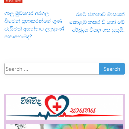
කාලීන පුවත්
ගාලු මුවදොර අරගල
රටේ ජනතාව මාසයක්
බිමෙන් ප්‍රභාකරන්ගේ ගුණ
කොළඹ නතර වී හෝ මේ
වැයීමක් අසන්නට ලැබුණේ
අර්බුදය විසඳා ගත යුතුයි.
කොහොමද?