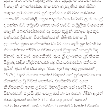
සුරූපී බව, රංගන කුශලතාව ආදී සුදුසුකම් පසෙක තිබිය
දී මාලනී ෆොන්සේකා නම් වන ගැහැණිය තම ජීවිත
කාලය පුරාවටම තම පුද්ගලත්වය නම් වන සාධකය
කෙතරම් සංයමශීලී ලෙස කළමණාකරණයට ලක් කළේ
ද යන්න ඔබ හමුවේ ගෙන හැර පෑමට ය.මූලික වශයෙන්
මාලනී ෆොන්සේකාගේ රූ සපුව තුළින් ඕනෑම අයකුට
එක්වරම දිස්වන විශේෂත්වයක් තිබිණ.එනම් ශ්‍රී
ලාංකේය මුඛ්‍ය සංස්කෘතික ධාරව වන ගැමි සුන්දරත්වය
නියෝජනය කිරීම ය.එවක ඇගේ මුහුණේ පෙනුම මඳ
සිනාව ආදී සෑම අගයකින්ම ඇය ශ්‍රී ලාංකේය යුවතියක
පිළිබඳ කදිම නිදර්ශනයක් බඳු විය.ධර්මසේන පතිරාජ
සූරීන් අධ්‍යක්ෂණය කළ “එයා දැන් ලොකු ළමයෙක්”(
1975 ) වැනි සිනමා කෘතීන් මාලනී ගේ පුද්ගලත්වය හා
ඒකාත්මීය වූ බවක් පෙනිණ. එමෙන්ම මීට දශක
කිහිපයකට ඉහත උඩරට මනාලියක සේ සැරසී මඳ
සිනාවෙන් සැරසී මුව මඬල ඔප් නංවා ගෙන හිඳින ඇගේ
ඡායාරූපයක් සහිත Sri Lanka යනුවෙන් සඳහන්
සංචාරක ආකර්ශණය පිණිස වූ පෝස්ටරයකින් විශේෂ