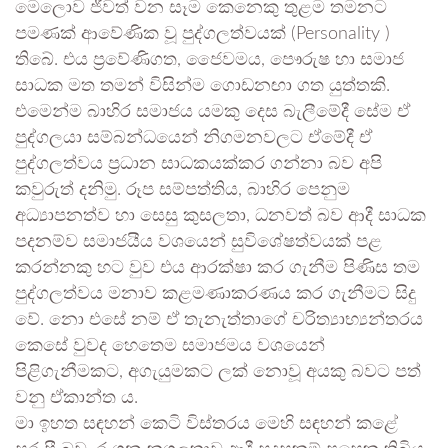
මෙලොව ජීවත් වන සෑම කෙනෙකු තුළම තමනට
පමණක් ආවේණික වූ පුද්ගලත්වයක් (Personality )
තිබේ. එය ප්‍රවේණිගත, ජෛවමය, පෞරුෂ හා සමාජ
සාධක මත තමන් විසින්ම ගොඩනඟා ගත යුත්තකි.
එමෙන්ම බාහිර සමාජය යමකු දෙස බැලීමේදී සේම ඒ
පුද්ගලයා සම්බන්ධයෙන් නිගමනවලට ඒමේදී ඒ
පුද්ගලත්වය ප්‍රධාන සාධකයක්කර ගන්නා බව අපි
කවුරුත් දනිමු. රූප සම්පත්තිය, බාහිර පෙනුම
අධ්‍යාපනත්ව හා සෙසු කුසලතා, ධනවත් බව ආදී සාධක
පදනම්ව සමාජයීය වශයෙන් සුවිශේෂත්වයක් පළ
කරන්නකු හට වුව එය ආරක්ෂා කර ගැනීම පිණිස තම
පුද්ගලත්වය මනාව කළමණාකරණය කර ගැනීමට සිදු
වේ. නො එසේ නම් ඒ තැනැත්තාගේ චරිත්‍යාභ්‍යන්තරය
කෙසේ වුවද හෙතෙම සමාජමය වශයෙන්
පිළිගැනීමකට, අගැයුමකට ලක් නොවූ අයකු බවට පත්
වනු ඒකාන්ත ය.
මා ඉහත සඳහන් කෙටි විස්තරය මෙහි සඳහන් කළේ