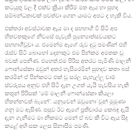
කටයුතු වල දී එක්ව ක්‍රියා කිරීම් මත ඇය හා සුහද
සම්බන්ධතාවක් පවත්වා ගෙන යාමට අපට ද හැකි විය.
එක්තරා අවස්ථාවක ඇය මා ද සහභාගි වී සිටි අප
හිතවතකුගේ නිවසේ පැවැති පුන්‍යොත්සවයකට
සහභාගීවූවා ය. එමෙන්ම ඇගේ රුව දුටු පමණින් එහි
රැස්ව සිටි බොහෝ දෙනකුට එම පින්කම අමතක වූ
බවක් පෙනිණ. එහෙත්,එම පිරිස අතරට පැමිණි මාලනී
ෆොන්සේකා ඔවුන් අතර හැසිරෙමින් සුහදව කතා බස්
කරමින් ඒ පින්කමට එක් වූ සරල සැහැල්ලු චාම්
ස්වරූපය අනුව එහි සිටි දැන උගත් යැයි පැවසිය හැකි
කතුන් පිරිසක් “මේ මාලනී ෆොන්සේකා කියලා
හිතන්නවත් බෑනේ”. යනුවෙන් ඔවුනො`වුන් මුමුණා
ගනු මට ඇසිණ. පසුව ඊට ඇගේ ප්‍රතිචාරය කෙබඳු දැයි
දැන ගැනීමට මා නිකමට මෙන් ඒ බව කී විට ඇය සිදු
කළේ අහිංසක ලෙස සිනාසීම පමණි.