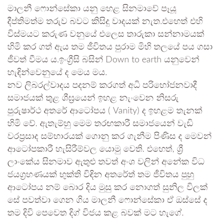
මාලනී ෆොන්සේකා යනු හෙළ සිනමාවේ පෑයූ
දීප්තිමත්ම තරුව බවට කිසිදු වාදයක් නැත.එහෙත් එහි
විස්මයට කරුණ වනුයේ එලෙස තාරුකා සන්නාමයක්
හිමි කර ගත් ඇය තම ජීවිතය පුරාම මිහි තලයේ පය ගසා
ජීවත් වීමය ය.ඉංග්‍රීසි බසින් Down to earth යනුවෙන්
හැඳින්වෙනුයේ ද මෙය මය.
නව ලිබරල්වාදය පදනම් කරගත් අධි පරිභෝජනවාදී
සමාජයක් තුළ ශීඝ්‍රයෙන් ඉහළ නැංවෙන නිසරු
පුරුෂාර්ථ අතරේ ආටෝපය ( Vanity) ද ඉහළම තැනක්
හිමි වේ. ඇතැම්හු මෙම තරඟකාරී සමාජයෙන් වැඩි
වරප්‍රසාද සම්භාරයක් ගොනු කර ගැනීම පිණිස ද මෙවන්
ආටෝපකාරී හැසිරීම්වල යොමු වෙති. එහෙත්, ශ්‍රී
ලාංකේය සිනමාව ඇතුළු තවත් අංශ වලින් අනේක විධ
ජයග්‍රහණයක් භුක්ති විඳින අතරේත් තම ජීවිතය පුහු
ආටෝපය නම් බොර දිය මුසු කර නොගත් සුනිල විලක්
සේ පවත්වා ගෙන ගිය මාලනී ෆොන්සේකා ඒ ඔස්සේ ද
තම දිවි පෙවෙත දිග් විජය කළ බවක් මට හැගේ.