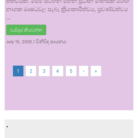
තත්වයකි. මෙම සටහන මඟින් ප්‍රධාන මානසික රෝග
නාශක ඖෂධවල සැබෑ ක්‍රියාකාරීත්වය, ප්‍රචණ්ඩත්වය
…
වැඩිපුර කියවන්න
විනිවිද සායනය
July 15, 2026
/
1
2
3
4
5
›
»
.