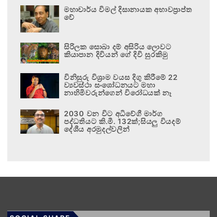
මහාචාර්ය විමල් දිසානායක අභාවප්‍රාප්ත
වේ
සිරිලක සොබා දම් අසිරිය ලොවට
කියාපාන දිවියන් ගේ දිවි සුරකිමු
විනිසුරු විශ්‍රාම වයස දිගු කිරීමේ 22
ව්‍යවස්ථා සංශෝධනයට මහා
නාහිමිවරුන්ගෙන් විරෝධයක් නෑ
2030 වන විට අධිවේගී මාර්ග
පද්ධතියට කි.මී. 132ක්;සියලු වියදම්
දේශීය අරමුදල්වලින්