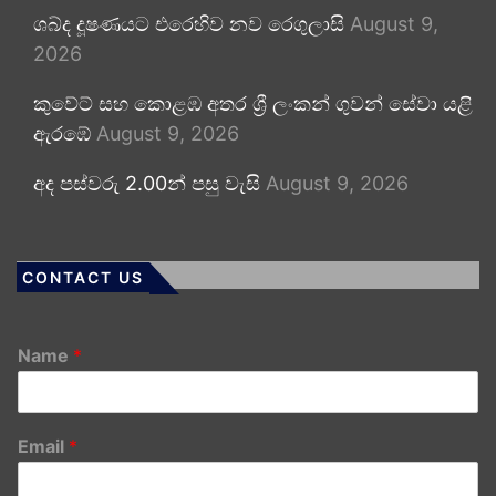
ශබ්ද දූෂණයට එරෙහිව නව රෙගුලාසි
August 9,
2026
කුවේට් සහ කොළඹ අතර ශ්‍රී ලංකන් ගුවන් සේවා යළි
ඇරඹේ
August 9, 2026
අද පස්වරු 2.00න් පසු වැසි
August 9, 2026
CONTACT US
Name
*
Email
*