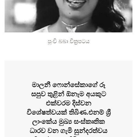
පුංචි බබා චිත්‍රපටය
මාලනී ෆොන්සේකාගේ රූ
සපුව තුළින් ඕනෑම අයකුට
එක්වරම දිස්වන
විශේෂත්වයක් තිබිණ.එනම් ශ්‍රී
ලාංකේය මුඛ්‍ය සංස්කෘතික
ධාරව වන ගැමි සුන්දරත්වය