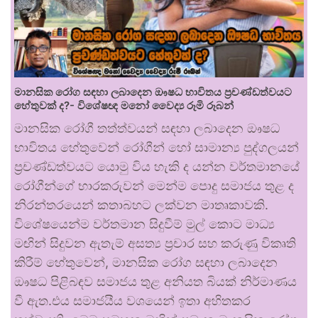
මානසික රෝග සඳහා ලබාදෙන ඖෂධ භාවිතය ප්‍රචණ්ඩත්වයට
හේතුවක් ද?- විශේෂඥ මනෝ වෛද්‍ය රූමි රූබන්
මානසික රෝගී තත්ත්වයන් සඳහා ලබාදෙන ඖෂධ
භාවිතය හේතුවෙන් රෝගීන් හෝ සාමාන්‍ය පුද්ගලයන්
ප්‍රචණ්ඩත්වයට යොමු විය හැකි ද යන්න වර්තමානයේ
රෝගීන්ගේ භාරකරුවන් මෙන්ම පොදු සමාජය තුළ ද
නිරන්තරයෙන් කතාබහට ලක්වන මාතෘකාවකි.
විශේෂයෙන්ම වර්තමාන සිදුවීම් මුල් කොට මාධ්‍ය
මඟින් සිදුවන ඇතැම් අසත්‍ය ප්‍රචාර සහ කරුණු විකෘති
කිරීම් හේතුවෙන්, මානසික රෝග සඳහා ලබාදෙන
ඖෂධ පිළිබඳව සමාජය තුළ අනියත බියක් නිර්මාණය
වී ඇත.එය සමාජයීය වශයෙන් ඉතා අහිතකර