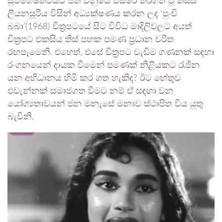
සුවිශේෂත්වයට පත් වනුයේ වසරේ තිරගත වූ තිස්ස
ලියනසූරිය විසින් අධ්‍යක්ෂණය කරන ලද ‘පුංචි
බබා’(1968) චිත්‍රපටයේ සිට විවිධ මාදිලිවලට අයත්
චිත්‍රපට එකසිය තිස් පහක පමණ ප්‍රධාන චරිත
රඟපෑමෙනි. එහෙත්, එසේ චිත්‍රපට වැඩිම ගණනක් සඳහා
රංගනයෙන් දායක වීමෙන් පමණක් නිළියකට රැජින
යන අභිධානය හිමි කර ගත හැකිද? ඊට හේතුව
එවැන්නක් සමාජගත වීමට නම් ඒ සඳහා වන
යෝග්‍යතාවයන් ජන මනැසේ මනාව ස්ථාපිත විය යුතු
බැවිනි.