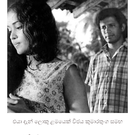
එයා දැන් ලොකු ළමයෙක් විජය කුමාරතුංග සමඟ