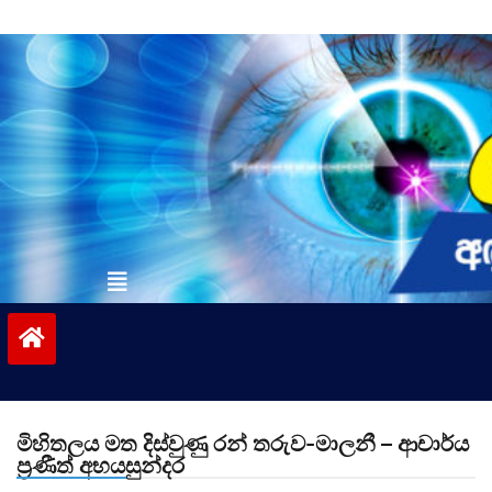
Skip
to
content
vinivida.lk
මිහිතලය මත දිස්වුණු රන් තරුව-මාලනී – ආචාර්ය
ප්‍රණීත් අභයසුන්දර