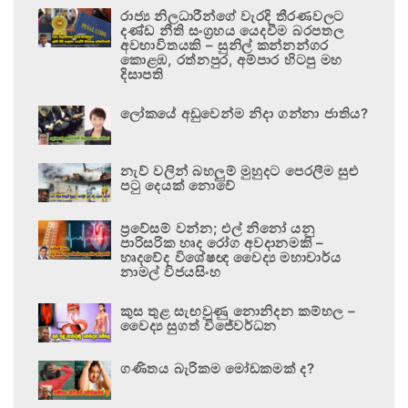
රාජ්‍ය නිලධාරීන්ගේ වැරදි තීරණවලට
දණ්ඩ නීති සංග්‍රහය යෙදවීම බරපතල
අවභාවිතයකි – සුනිල් කන්නන්ගර
කොළඹ, රත්නපුර, අම්පාර හිටපු මහ
දිසාපති
ලෝකයේ අඩුවෙන්ම නිදා ගන්නා ජාතිය?
නැව් වලින් බහලුම් මුහුදට පෙරලීම සුළු
පටු දෙයක් නොවේ
ප්‍රවේසම් වන්න; එල් නිනෝ යනු
පාරිසරික හෘද රෝග අවදානමකි –
හෘදවේද විශේෂඥ වෛද්‍ය මහාචාර්ය
නාමල් විජයසිංහ
කුස තුළ සැඟවුණු නොනිදන කම්හල –
වෛද්‍ය සුගත් විජේවර්ධන
ගණිතය බැරිකම මෝඩකමක් ද?