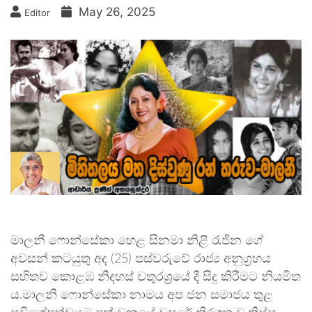
May 26, 2025
Editor
මාලනී ෆොන්සේකා හෙළ සිනමා නිළි රැජින ගේ
අවසන් කටයුතු අද (25) පස්වරුවේ රාජ්‍ය අනුග්‍රහය
සහිතව කොළඹ නිදහස් චතුරශ්‍රයේ දී සිදු කිරීමට නියමිත
ය.මාලනී ෆොන්සේකා නාමය අප ජන සමාජය තුළ