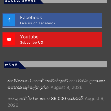
SOCIAL SHARE
Facebook
Like us on Facebook
Youtube
Subscribe US
නවතම
බන්ධනාගාර දෙපාර්තමේන්තුවේ නව මාධ්‍ය ප්‍රකාශක
සේනක පල්ලේතැන්න
August 9, 2026
ඩෙංගු රෝගීන් සංඛ්‍යාව 89,000 ඉක්මවයි
August 9,
2026