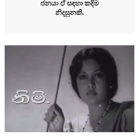
ජනයා ඒ සඳහා කදිම
නිදසුනකි.