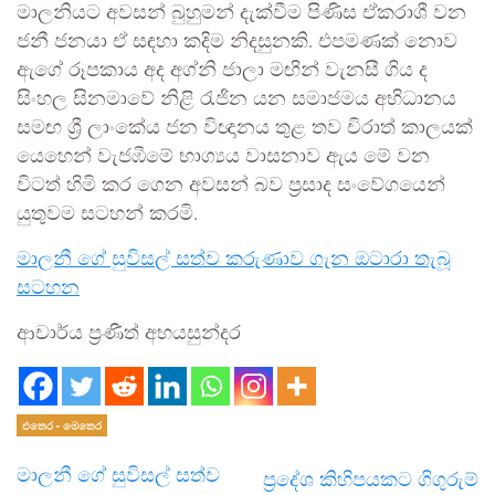
මාලනියට අවසන් බුහුමන් දැක්වීම පිණිස ඒකරාශී වන
ජනී ජනයා ඒ සඳහා කදිම නිදසුනකි. එපමණක් නොව
ඇගේ රූපකාය අද අග්නි ජාලා මඟින් වැනසී ගිය ද
සිංහල සිනමාවේ නිළි රැජින යන සමාජමය අභිධානය
සමඟ ශ්‍රී ලාංකේය ජන විඥානය තුළ තව චිරාත් කාලයක්
යෙහෙන් වැජඹීමේ භාග්‍යය වාසනාව ඇය මේ වන
විටත් හිමි කර ගෙන අවසන් බව ප්‍රසාද සංවේගයෙන්
යුතුවම සටහන් කරමි.
මාලනී ගේ සුවිසල් සත්ව කරුණාව ගැන ඔටාරා තැබූ
සටහන
ආචාර්ය ප්‍රණීත් අභයසුන්දර
එතෙර - මෙතෙර
මාලනී ගේ සුවිසල් සත්ව
ප්‍රදේශ කිහිපයකට ගිගුරුම්