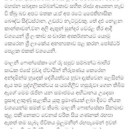
මහජන සබඳතා සම්බන්ධතාව සහිත රාජ්‍ය ආයතන හැඩ
වී තිබූ බව අපට මතක ය.ඒ අප රටේ එෛතිහාසික
බෞද්ධ සිද්ධස්ථාන, උඩරට නැට්ටුවකු, තේ දළු නෙළන
කාන්තාවන්,වන අලි ඇතුන් සුන්දර වෙරළ තීර ආදී
වශයෙන් ශ්‍රී ලංකාව සංචාරක ආකර්ශනයට යොමු
කෙරෙන ශ්‍රී ලාංකේය අනන්‍යතාව පළ කරන පෝස්ටර්
පෙළක එකක් වශයෙනි.
මාලනී ෆොන්සේකා ගේ රූ සපුව සම්බන්ධ බාහිර
සාධක එසේ වුවද ඒවායින් නිරූපණය කෙරෙන
අන්දමින්ම හුදෙක් දේශීයත්වය හුවා දැක්වෙන ලෙසින්ම
ඇය තම පුද්ගලිකත්වය සංයමශීලීව හසුරුවා ගෙන තිබීම
ඇගේ මෙම රැජින යන සමාජමය අභිධානය උදෙසා
ප්‍රසාද ලකුණු සැලකිය යුතු ප්‍රමාණයක් ලබා දීමට නියත
වශයෙන්ම සමත් ව තිබේ. මාලනී ෆොන්සේකා සිනමාව
තුළ එකි’නෙකට වෙනස් චරිත සිය ගණනක් රඟපා
ඇතත් තම සැබෑ ජීවිතය මුලුමනින් රඟපෑමෙන් ඉවත්