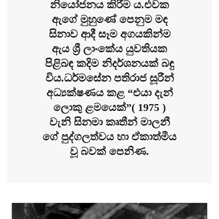
නියෝජනය කිරීම ය.එවක
ඇගේ මුහුණේ පෙනුම මඳ
සිනාව ආදී සෑම අගයකින්ම
ඇය ශ්‍රී ලාංකේය යුවතියක
පිළිබඳ කදිම නිදර්ශනයක් බඳු
විය.ධර්මසේන පතිරාජ සූරීන්
අධ්‍යක්ෂණය කළ “එයා දැන්
ලොකු ළමයෙක්”( 1975 )
වැනි සිනමා කෘතීන් මාලනී
ගේ පුද්ගලත්වය හා ඒකාත්මීය
වූ බවක් පෙනිණ.