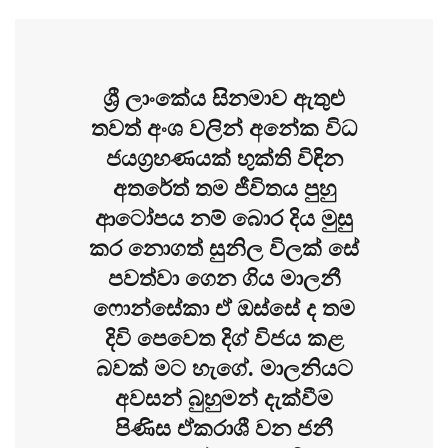
ශ්‍රී ලාංකේය සිනමාව ඇතුළු
තවත් අංශ වලින් අනේක විධ
ජයග්‍රහණයක් භුක්ති විඳින
අතරේත් තම ජීවිතය පුහු
ආටෝපය නම් බොර දිය මුසු
කර නොගත් සුනිල විලක් සේ
පවත්වා ගෙන ගිය මාලනී
ෆොන්සේකා ඒ ඔස්සේ ද තම
දිවි පෙවෙත දිග් විජය කළ
බවක් මට හැගේ. මාලනියට
අවසන් බුහුමන් දැක්වීම
පිණිස ඒකරාශී වන ජනී