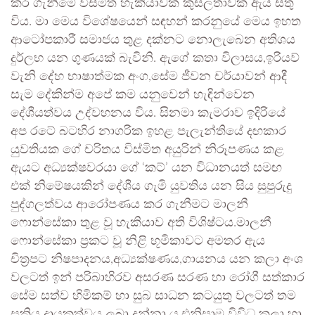
කර ගැනීමේ විස්මිත හැකියාවක් කුසලතාවක් ඇය සතු
විය. මා මෙය විශේෂයෙන් සඳහන් කරනුයේ මෙය ඉහත
ආටෝපකාරී සමාජය තුළ දක්නට නොලැබෙන අතිශය
දුර්ලභ යන ගුණයක් බැවිනි. ඇගේ කතා විලාසය,ඉරියව්
වැනි දේහ භාෂාත්මක අංග,සේම ජීවන චර්යාවන් ආදී
සැම දේකින්ම අපේ කම යනුවෙන් හැඳින්වෙන
දේශීයත්වය උද්වහනය විය. සිනමා කැමරාව ඉදිරියේ
අප රටේ බටහිර නාගරික ඉහළ පැලැන්තියේ දඟකාර
යුවතියක ගේ චරිතය විස්මිත අයුරින් නිරූපණය කළ
ඇයට අධ්‍යක්ෂවරයා ගේ ‘කට්’ යන විධානයත් සමඟ
එක් නිමේෂයකින් දේශීය ගැමි යුවතිය යන සිය සුපුරුදු
පුද්ගලත්වය ආරෝපණය කර ගැනීමට මාලනී
ෆොන්සේකා තුළ වූ හැකියාව අති විශිෂ්ටය.මාලනී
ෆොන්සේකා ප්‍රකට වූ නිළි භූමිකාවට අමතර ඇය
චිත්‍රපට නිෂපාදනය,අධ්‍යක්ෂණය,ගායනය යන කලා අංශ
වලටත් ඉන් පරිබාහිරව අසරණ සරණ හා රෝගී සත්කාර
සේම සත්ව හිමිකම් හා සුබ සාධන කටයුතු වලටත් තම
සක්‍රිය දායකත්වය ලබා දුන්නා ය.එනිසාම විවිධ කලා හා