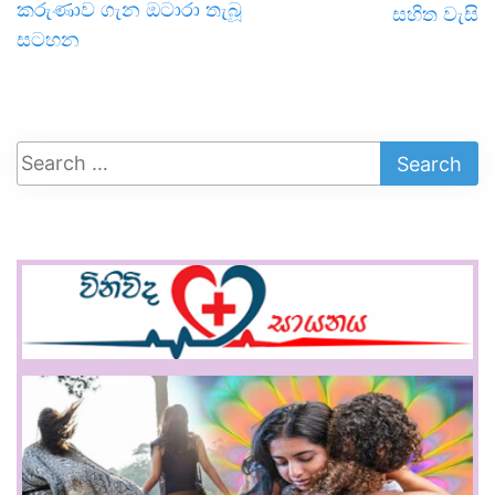
කරුණාව ගැන ඔටාරා තැබූ
සහිත වැසි
සටහන