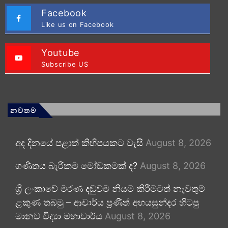
Facebook
Like us on Facebook
Youtube
Subscribe US
නවතම
අද දිනයේ පළාත් කිහිපයකට වැසි
August 8, 2026
ගණිතය බැරිකම මෝඩකමක් ද?
August 8, 2026
ශ්‍රී ලංකාවේ මරණ දඬුවම නියම කිරීමටත් නැවතුම්
ළකුණ තබමු – ආචාර්ය ප්‍රණීත් අභයසුන්දර හිටපු
මානව විද්‍යා මහාචාර්ය
August 8, 2026