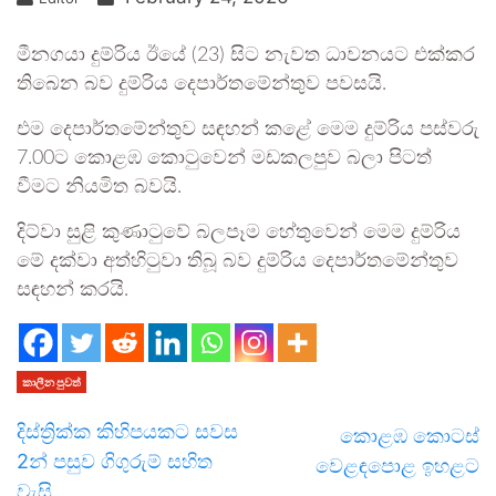
මීනගයා දුම්රිය ඊයේ (23) සිට නැවත ධාවනයට එක්කර
තිබෙන බව දුම්රිය දෙපාර්තමේන්තුව පවසයි.
එම දෙපාර්තමේන්තුව සඳහන් කළේ මෙම දුම්රිය පස්වරු
7.00ට කොළඹ කොටුවෙන් මඩකලපුව බලා පිටත්
වීමට නියමිත බවයි.
දිට්වා සුළි කුණාටුවේ බලපෑම හේතුවෙන් මෙම දුම්රිය
මේ දක්වා අත්හිටුවා තිබූ බව දුම්රිය දෙපාර්තමේන්තුව
සඳහන් කරයි.
කාලීන පුවත්
දිස්ත්‍රික්ක කිහිපයකට සවස
කොළඹ කොටස්
2න් පසුව ගිගුරුම් සහිත
වෙළඳපොළ ඉහළට
වැසි