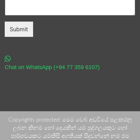
Submit
Chat on WhatsApp (+94 77 359 6107)
Copyrights protected: මෙම වෙබ් අඩවියේ පළකරනු
ලබන කිනම් හෝ දෙයකින් යම් පුද්ගලයකුට හෝ
පාර්ශවයකට යම්කිසි අගතියක් සිදුවන්නේ නම් එම