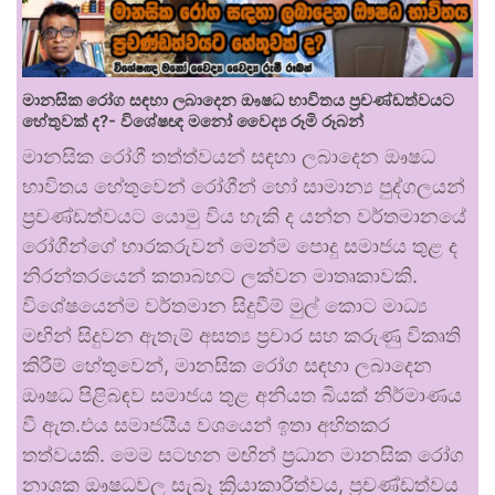
මානසික රෝග සඳහා ලබාදෙන ඖෂධ භාවිතය ප්‍රචණ්ඩත්වයට
හේතුවක් ද?- විශේෂඥ මනෝ වෛද්‍ය රූමි රූබන්
මානසික රෝගී තත්ත්වයන් සඳහා ලබාදෙන ඖෂධ
භාවිතය හේතුවෙන් රෝගීන් හෝ සාමාන්‍ය පුද්ගලයන්
ප්‍රචණ්ඩත්වයට යොමු විය හැකි ද යන්න වර්තමානයේ
රෝගීන්ගේ භාරකරුවන් මෙන්ම පොදු සමාජය තුළ ද
නිරන්තරයෙන් කතාබහට ලක්වන මාතෘකාවකි.
විශේෂයෙන්ම වර්තමාන සිදුවීම් මුල් කොට මාධ්‍ය
මඟින් සිදුවන ඇතැම් අසත්‍ය ප්‍රචාර සහ කරුණු විකෘති
කිරීම් හේතුවෙන්, මානසික රෝග සඳහා ලබාදෙන
ඖෂධ පිළිබඳව සමාජය තුළ අනියත බියක් නිර්මාණය
වී ඇත.එය සමාජයීය වශයෙන් ඉතා අහිතකර
තත්වයකි. මෙම සටහන මඟින් ප්‍රධාන මානසික රෝග
නාශක ඖෂධවල සැබෑ ක්‍රියාකාරීත්වය, ප්‍රචණ්ඩත්වය