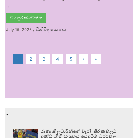
…
වැඩිපුර කියවන්න
විනිවිද සායනය
July 15, 2026
/
1
2
3
4
5
›
»
.
රාජ්‍ය නිලධාරීන්ගේ වැරදි තීරණවලට
දණ්ඩ නීති සංග්‍රහය යෙදවීම බරපතල