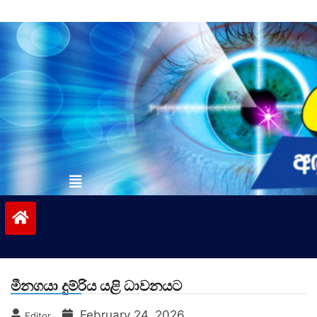
Skip
to
content
vinivida.lk
මීනගයා දුම්රිය යළි ධාවනයට
February 24, 2026
Editor