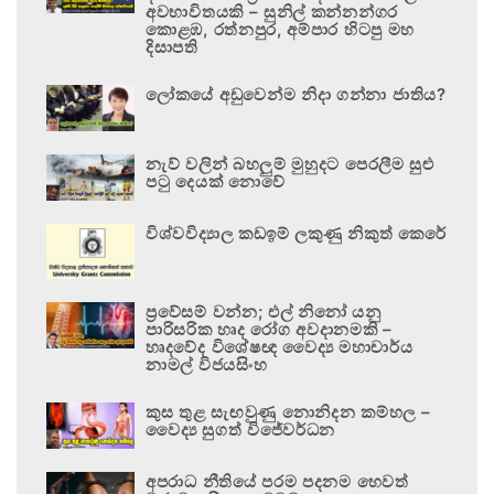
අවභාවිතයකි – සුනිල් කන්නන්ගර
කොළඹ, රත්නපුර, අම්පාර හිටපු මහ
දිසාපති
ලෝකයේ අඩුවෙන්ම නිදා ගන්නා ජාතිය?
නැව් වලින් බහලුම් මුහුදට පෙරලීම සුළු
පටු දෙයක් නොවේ
විශ්වවිද්‍යාල කඩඉම් ලකුණු නිකුත් කෙරේ
ප්‍රවේසම් වන්න; එල් නිනෝ යනු
පාරිසරික හෘද රෝග අවදානමකි –
හෘදවේද විශේෂඥ වෛද්‍ය මහාචාර්ය
නාමල් විජයසිංහ
කුස තුළ සැඟවුණු නොනිදන කම්හල –
වෛද්‍ය සුගත් විජේවර්ධන
අපරාධ නීතියේ පරම පදනම හෙවත්