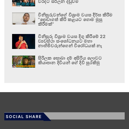
වරදට සරිලන දඬුවම
විනිසුරුවන්ගේ විශ්‍රාම වයස දීර්ඝ කිරීම
“දොවාගත් කිරි කළයට ගොම මුසු
කිරීමක්”
විනිසුරු විශ්‍රාම වයස දිගු කිරීමේ 22
ව්‍යවස්ථා සංශෝධනයට මහා
නාහිමිවරුන්ගෙන් විරෝධයක් නෑ
සිරිලක සොබා දම් අසිරිය ලොවට
කියාපාන දිවියන් ගේ දිවි සුරකිමු
SOCIAL SHARE