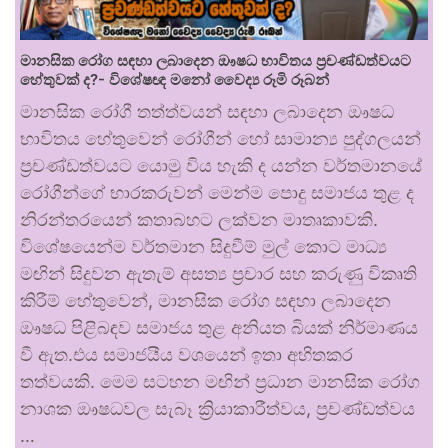
මානසික රෝග සඳහා ලබාදෙන ඖෂධ භාවිතය ප්‍රචණ්ඩත්වයට
හේතුවක් ද?- විශේෂඥ මනෝ වෛද්‍ය රූමි රූබන්
මානසික රෝගී තත්ත්වයන් සඳහා ලබාදෙන ඖෂධ
භාවිතය හේතුවෙන් රෝගීන් හෝ සාමාන්‍ය පුද්ගලයන්
ප්‍රචණ්ඩත්වයට යොමු විය හැකි ද යන්න වර්තමානයේ
රෝගීන්ගේ භාරකරුවන් මෙන්ම පොදු සමාජය තුළ ද
නිරන්තරයෙන් කතාබහට ලක්වන මාතෘකාවකි.
විශේෂයෙන්ම වර්තමාන සිදුවීම් මුල් කොට මාධ්‍ය
මඟින් සිදුවන ඇතැම් අසත්‍ය ප්‍රචාර සහ කරුණු විකෘති
කිරීම් හේතුවෙන්, මානසික රෝග සඳහා ලබාදෙන
ඖෂධ පිළිබඳව සමාජය තුළ අනියත බියක් නිර්මාණය
වී ඇත.එය සමාජයීය වශයෙන් ඉතා අහිතකර
තත්වයකි. මෙම සටහන මඟින් ප්‍රධාන මානසික රෝග
නාශක ඖෂධවල සැබෑ ක්‍රියාකාරීත්වය, ප්‍රචණ්ඩත්වය
…