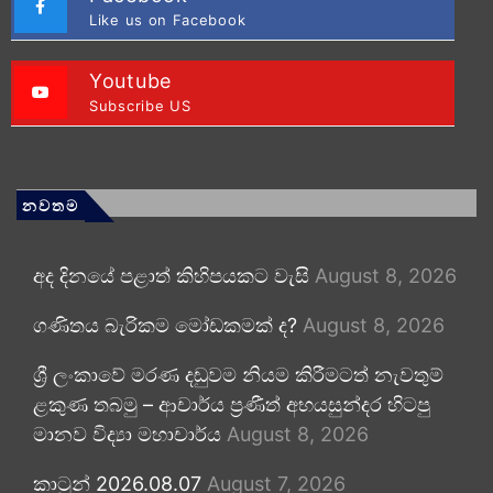
Like us on Facebook
Youtube
Subscribe US
නවතම
අද දිනයේ පළාත් කිහිපයකට වැසි
August 8, 2026
ගණිතය බැරිකම මෝඩකමක් ද?
August 8, 2026
ශ්‍රී ලංකාවේ මරණ දඬුවම නියම කිරීමටත් නැවතුම්
ළකුණ තබමු – ආචාර්ය ප්‍රණීත් අභයසුන්දර හිටපු
මානව විද්‍යා මහාචාර්ය
August 8, 2026
කාටූන් 2026.08.07
August 7, 2026