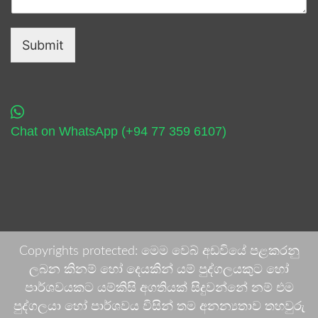
Submit
Chat on WhatsApp (+94 77 359 6107)
Copyrights protected: මෙම වෙබ් අඩවියේ පළකරනු
ලබන කිනම් හෝ දෙයකින් යම් පුද්ගලයකුට හෝ
පාර්ශවයකට යම්කිසි අගතියක් සිදුවන්නේ නම් එම
පුද්ගලයා හෝ පාර්ශවය විසින් තම අනන්‍යතාව තහවුරු