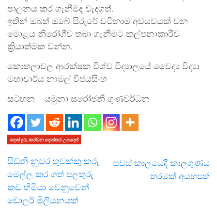
පාලනය කර ගැනීමද වැදගත්.
ඉතින් ඔබත් ඔබේ සිරුරේ වටිනාම අවයවයක් වන
මොළය නිරෝගීව තබා ගැනීමට කල්පනාකාරීව
ක්‍රියාත්මක වන්න.
කොතලාවල ආරක්ෂක විශ්ව විද්‍යාලයේ වෛද්‍ය විද්‍යා
මහාචාර්ය නාමල් විජයසිංහ
සටහන – යමුනා සරෝජනී ගුණවර්ධන
දොස් දුරු කරවන දොස්තර උපදෙස්
සිඩ්නි නුවර තුවක්කු කරු
සවස් කාලයේදී කාලගුණය
මෙල්ල කර ගත් පලතුරු
තරමක් අයහපත්
කඩ ­හි­මියා වෙනු­වෙන්
ඩොලර් මිලියනයක්