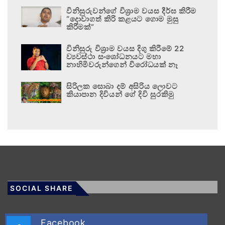
විනිසුරුවන්ගේ විශ්‍රාම වයස දීර්ඝ කිරීම
“දොවාගත් කිරි කළයට ගොම මුසු
කිරීමක්”
විනිසුරු විශ්‍රාම වයස දිගු කිරීමේ 22
ව්‍යවස්ථා සංශෝධනයට මහා
නාහිමිවරුන්ගෙන් විරෝධයක් නෑ
සිරිලක සොබා දම් අසිරිය ලොවට
කියාපාන දිවියන් ගේ දිවි සුරකිමු
SOCIAL SHARE
Facebook