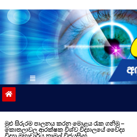
Skip
to
content
vinivida.lk
මුළු සිරුරම පාලනය කරන මොළය රැක ගනිමු –
කොතලාවල ආරක්ෂක විශ්ව විද්‍යාලයේ වෛද්‍ය
විද්‍යා මහාචාර්ය නාමල් විජයසිංහ