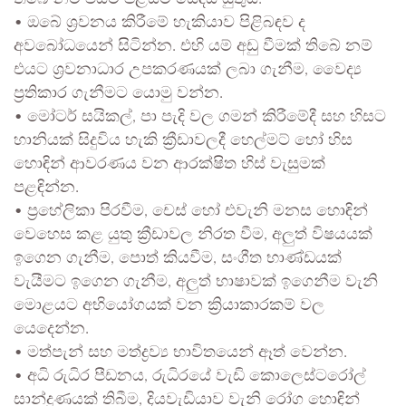
• ඔබේ ශ්‍රවනය කිරීමේ හැකියාව පිළිබඳව ද
අවබෝධයෙන් සිටින්න. එහි යම් අඩු වීමක් තිබේ නම්
එයට ශ්‍රවනාධාර උපකරණයක් ලබා ගැනීම, වෛද්‍ය
ප්‍රතිකාර ගැනීමට යොමු වන්න.
• මෝටර් සයිකල්, පා පැදි වල ගමන් කිරීමේදී සහ හිසට
හානියක් සිදුවිය හැකි ක්‍රීඩාවලදී හෙල්මට් හෝ හිස
හොඳින් ආවරණය වන ආරක්ෂිත හිස් වැසුමක්
පළඳින්න.
• ප්‍රහේලිකා පිරවීම, චෙස් හෝ එවැනි මනස හොඳින්
වෙහෙස කළ යුතු ක්‍රීඩාවල නිරත වීම, අලුත් විෂයයක්
ඉගෙන ගැනීම, පොත් කියවීම, සංගීත භාණ්ඩයක්
වැයීමට ඉගෙන ගැනීම, අලුත් භාෂාවක් ඉගෙනීම වැනි
මොළයට අභියෝගයක් වන ක්‍රියාකාරකම් වල
යෙදෙන්න.
• මත්පැන් සහ මත්ද්‍රව්‍ය භාවිතයෙන් ඈත් වෙන්න.
• අධි රුධිර පීඩනය, රුධිරයේ වැඩි කොලෙස්ටරෝල්
සාන්ද්‍රණයක් තිබීම, දියවැඩියාව වැනි රෝග හොඳින්