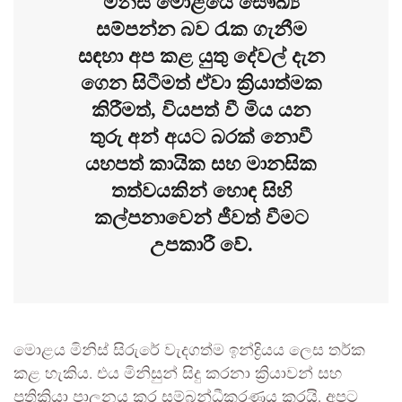
මිනිස් මොළයේ සෞඛ්‍ය
සම්පන්න බව රැක ගැනීම
සඳහා අප කළ යුතු දේවල් දැන
ගෙන සිටීමත් ඒවා ක්‍රියාත්මක
කිරීමත්, වියපත් වී මිය යන
තුරු අන් අයට බරක් නොවී
යහපත් කායික සහ මානසික
තත්වයකින් හොඳ සිහි
කල්පනාවෙන් ජීවත් වීමට
උපකාරී වේ.
මොළය මිනිස් සිරුරේ වැදගත්ම ඉන්ද්‍රියය ලෙස තර්ක
කළ හැකිය. එය මිනිසුන් සිදු කරනා ක්‍රියාවන් සහ
ප්‍රතික්‍රියා පාලනය කර සම්බන්ධීකරණය කරයි, අපට