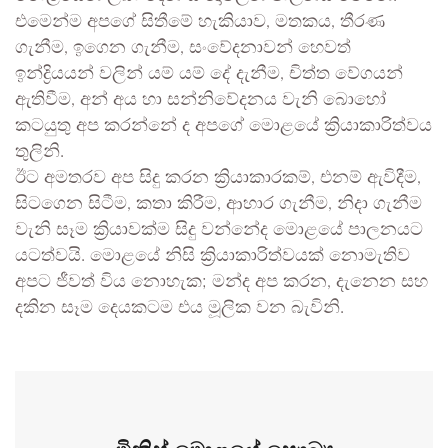
එමෙන්ම අපගේ සිතීමේ හැකියාව, මතකය, තීරණ
ගැනීම, ඉගෙන ගැනීම, සංවේදනාවන් හෙවත්
ඉන්ද්‍රියයන් වලින් යම් යම් දේ දැනීම, චිත්ත වේගයන්
ඇතිවීම, අන් අය හා සන්නිවේදනය වැනි බොහෝ
කටයුතු අප කරන්නේ ද අපගේ මොළයේ ක්‍රියාකාරිත්වය
තුලිනි.
ඊට අමතරව අප සිදු කරන ක්‍රියාකාරකම්, එනම් ඇවිදීම,
සිටගෙන සිටීම, කතා කිරීම, ආහාර ගැනීම, නිදා ගැනීම
වැනි සෑම ක්‍රියාවක්ම සිදු වන්නේද මොළයේ පාලනයට
යටත්වයි. මොළයේ නිසි ක්‍රියාකාරිත්වයක් නොමැතිව
අපට ජීවත් විය නොහැක; මන්ද අප කරන, දැනෙන සහ
දකින සෑම දෙයකටම එය මූලික වන බැවිනි.