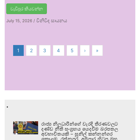
වැඩිපුර කියවන්න
විනිවිද සායනය
July 15, 2026
/
1
2
3
4
5
›
»
.
රාජ්‍ය නිලධාරීන්ගේ වැරදි තීරණවලට
දණ්ඩ නීති සංග්‍රහය යෙදවීම බරපතල
අවභාවිතයකි – සුනිල් කන්නන්ගර
කොළඹ, රත්නපුර, අම්පාර හිටපු මහ