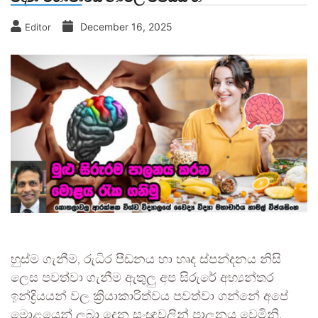
December 16, 2025
Editor
හුස්ම ගැනීම, රුධිර පීඩනය හා හෘද ස්පන්දනය නිසි
ලෙස පවත්වා ගැනීම ඇතුලු අප සිරුරේ අභ්‍යන්තර
ඉන්ද්‍රියයන් වල ක්‍රියාකාරිත්වය පවත්වා ගන්නේ අපේ
මොළයෙන් ලබා දෙන සංඥාවලින් පාලනය වෙමිනි.