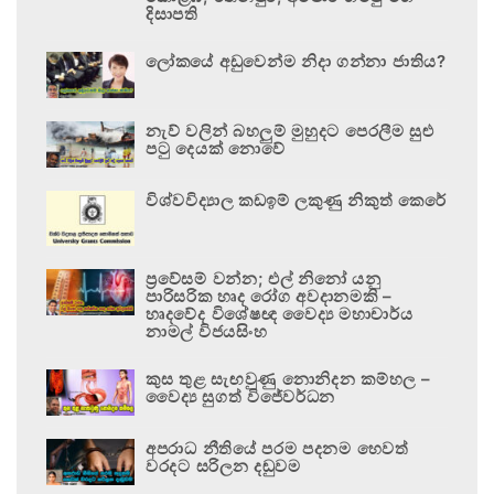
දිසාපති
ලෝකයේ අඩුවෙන්ම නිදා ගන්නා ජාතිය?
නැව් වලින් බහලුම් මුහුදට පෙරලීම සුළු
පටු දෙයක් නොවේ
විශ්වවිද්‍යාල කඩඉම් ලකුණු නිකුත් කෙරේ
ප්‍රවේසම් වන්න; එල් නිනෝ යනු
පාරිසරික හෘද රෝග අවදානමකි –
හෘදවේද විශේෂඥ වෛද්‍ය මහාචාර්ය
නාමල් විජයසිංහ
කුස තුළ සැඟවුණු නොනිදන කම්හල –
වෛද්‍ය සුගත් විජේවර්ධන
අපරාධ නීතියේ පරම පදනම හෙවත්
වරදට සරිලන දඬුවම