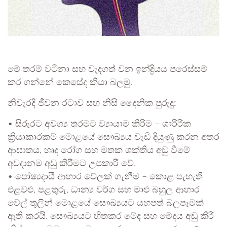
මේ තරම් වටිනා සහ වැදගත් වන ඉන්ද්‍රියය පරෙස්සම්
කර ගන්නේ කෙසේද කියා බලමු.
නිවැරදි ජීවන රටාව සහ නිසි දෛනික පුරුදු:
• සිරුරට අවශ්‍ය තරමට ව්‍යායාම කිරීම – ශාරීරික
ක්‍රියාකාරකම් මොළයේ සෞඛ්‍යය වැඩි දියුණු කරන අතර
ආඝාතය, හෘද රෝග සහ මතක ශක්තිය අඩු වීමේ
අවදානම අඩු කිරීමට උපකාරී වේ.
• පෝෂ්‍යදායී ආහාර වේලක් ගැනීම – කොළ පැහැති
එළවළු, පළතුරු, ධාන්‍ය වර්ග සහ මාළු බහුල ආහාර
වේල් තුලින් මොළයේ සෞඛ්‍යයට යහපත් බලපෑමක්
ඇති කරයි. සෞඛ්‍යයට හිතකර මේද සහ මේදය අඩු කිරි