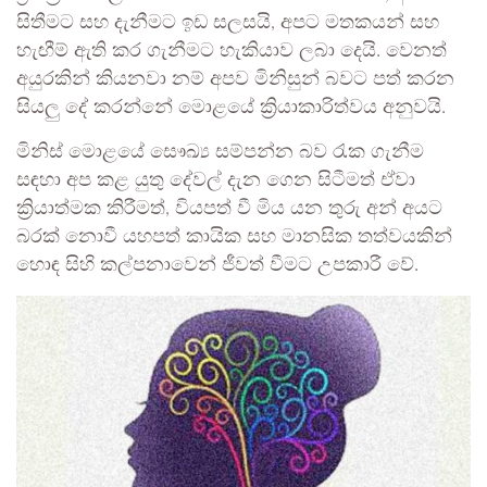
සිතීමට සහ දැනීමට ඉඩ සලසයි, අපට මතකයන් සහ
හැඟීම් ඇති කර ගැනීමට හැකියාව ලබා දෙයි. වෙනත්
අයුරකින් කියනවා නම් අපව මිනිසුන් බවට පත් කරන
සියලු දේ කරන්නේ මොළයේ ක්‍රියාකාරිත්වය අනුවයි.
මිනිස් මොළයේ සෞඛ්‍ය සම්පන්න බව රැක ගැනීම
සඳහා අප කළ යුතු දේවල් දැන ගෙන සිටීමත් ඒවා
ක්‍රියාත්මක කිරීමත්, වියපත් වී මිය යන තුරු අන් අයට
බරක් නොවී යහපත් කායික සහ මානසික තත්වයකින්
හොඳ සිහි කල්පනාවෙන් ජීවත් වීමට උපකාරී වේ.