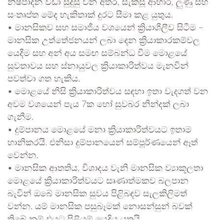
නිෂ්පාදන වඩා සුදුසු වන අතර, සැකසූ ආහාර, ලුණු සහ
සංතෘප්ත මේද හැකිතාක් දුරට සීමා කළ යුතුය.
• මානසිකව සහ සමාජීය වශයෙන් ක්‍රියාශීලීව සිටීම –
මානසික උත්තේජනයන් ලබා දෙන ක්‍රියාකාරකම්වල
යෙදීම සහ අන් අය සමඟ සම්බන්ධ වීම මොළයේ
සුවතාවය සහ ස්නායුවල ක්‍රියාකාරිත්වය මැනවින්
පවත්වා ගත හැකිය.
• මොළයේ නිසි ක්‍රියාකාරිත්වය සඳහා ඉතා වැදගත් වන
අවම වශයෙන් පැය 7ක හෝ සුවබර නින්දක් ලබා
ගැනීම.
• දුම්පානය මොළයේ මනා ක්‍රියාකාරිත්වයට ඉතාම
හානිකරයි. එනිසා දුම්පානයෙන් සම්පූර්ණයෙන් ඈත්
වෙන්න.
• මානසික ආතතිය, විශාදය වැනි මානසික ව්‍යාකූලතා
මොළයේ ක්‍රියාකාරිත්වයට සෘණාත්මකව බලපාන
බැවින් ඔබේ මානසික සුවය පිළිබඳව සැලකිලිමත්
වන්න. යම් මානසික පසුබෑමක් නොසන්සුන් බවක්
තිබේ නම් එයට පිළියම් යෙදිය යුතුයි.