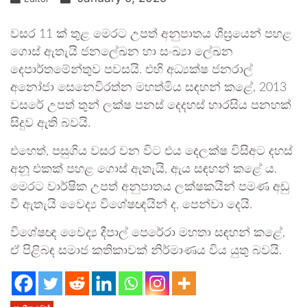
වසර 11 ක් තුළ මෙරට උපත් අනුපාතය ශීඝ්‍රයෙන් පහළ
ගොස් ඇතැයි ජනලේඛන හා සංඛ්‍යා ලේඛන
දෙපාර්තමේන්තුව පවසයි. එහි අධ්‍යක්ෂ ජනරාල්
අනෝජා සෙනෙවිරත්න මහත්මිය සඳහන් කළේ, 2013
වසරේ උපත් තුන් ලක්ෂ පනස් දෙදහස් හාරසිය පනහක්
සිදුව ඇති බවයි.
එහෙත්, පසුගිය වසර වන විට එය දෙලක්ෂ විසිඅට දහස්
අනූ එකක් පහළ ගොස් ඇතැයි, ඇය සඳහන් කළේ ය.
මෙරට වාර්ෂික උපත් අනුපාතය ලක්ෂකයින් පමණ අඩු
වී ඇතැයි වෛද්‍ය විශේෂඥයින් ද, පෙන්වා දෙයි.
විශේෂඥ වෛද්‍ය දීපාල් පෙරේරා මහතා සඳහන් කළේ,
ඒ පිළිබඳ සමාජ කතිකාවක් නිර්මාණය විය යුතු බවයි.