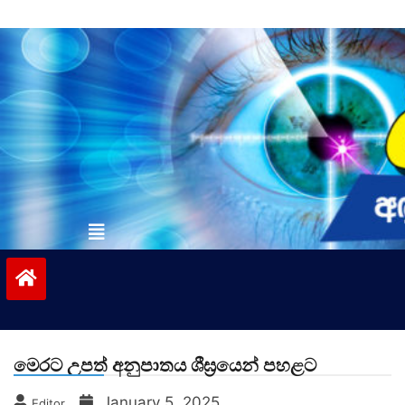
Skip
to
content
vinivida.lk
මෙරට උපත් අනුපාතය ශීඝ්‍රයෙන් පහළට
January 5, 2025
Editor