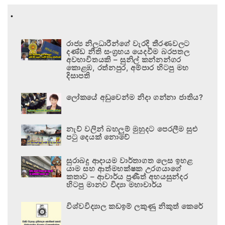
.
රාජ්‍ය නිලධාරීන්ගේ වැරදි තීරණවලට
දණ්ඩ නීති සංග්‍රහය යෙදවීම බරපතල
අවභාවිතයකි – සුනිල් කන්නන්ගර
කොළඹ, රත්නපුර, අම්පාර හිටපු මහ
දිසාපති
ලෝකයේ අඩුවෙන්ම නිදා ගන්නා ජාතිය?
නැව් වලින් බහලුම් මුහුදට පෙරලීම සුළු
පටු දෙයක් නොවේ
සුරාබදු ආදායම වාර්තාගත ලෙස ඉහළ
යාම සහ ආත්මභක්ෂක උරගයාගේ
කතාව – ආචාර්ය ප්‍රණීත් අභයසුන්දර
හිටපු මානව විද්‍යා මහාචාර්ය
විශ්වවිද්‍යාල කඩඉම් ලකුණු නිකුත් කෙරේ