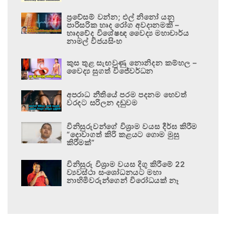
ප්‍රවේසම් වන්න; එල් නිනෝ යනු
පාරිසරික හෘද රෝග අවදානමකි –
හෘදවේද විශේෂඥ වෛද්‍ය මහාචාර්ය
නාමල් විජයසිංහ
කුස තුළ සැඟවුණු නොනිදන කම්හල –
වෛද්‍ය සුගත් විජේවර්ධන
අපරාධ නීතියේ පරම පදනම හෙවත්
වරදට සරිලන දඬුවම
විනිසුරුවන්ගේ විශ්‍රාම වයස දීර්ඝ කිරීම
“දොවාගත් කිරි කළයට ගොම මුසු
කිරීමක්”
විනිසුරු විශ්‍රාම වයස දිගු කිරීමේ 22
ව්‍යවස්ථා සංශෝධනයට මහා
නාහිමිවරුන්ගෙන් විරෝධයක් නෑ