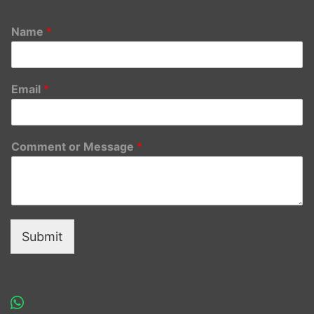
Name
*
Email
*
Comment or Message
*
Submit