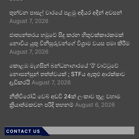
තුන්වන පාසල් වාරයේ පළමු අදියර අදින් අවසන්
August 7, 2026
ජාත්‍යන්තරය හමුවේ සිදු කරන හිතුවක්කාරකමක්
නොවිය යුතු විනිසුරුවන්ගේ විශ්‍රාම වයස පමා කිරීම
August 7, 2026
කොළඹ මැගසින් බන්ධනාගාරයේ ‘ඊ’ වාට්ටුවේ
නොසන්සුන් තත්ත්වයක් ; STFය ඇතුළු ආරක්ෂාව
දැඩිකරයි
August 7, 2026
නීතිවිරෝධී වෙබ් අඩවි 24ක් ලංකාව තුළ වහාම
ක්‍රියාත්මකවන පරිදි තහනම්
August 6, 2026
CONTACT US