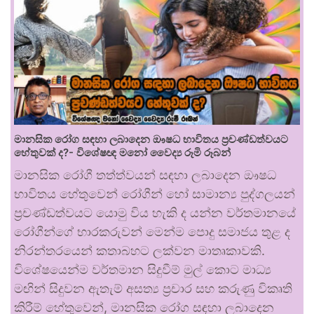
මානසික රෝග සඳහා ලබාදෙන ඖෂධ භාවිතය ප්‍රචණ්ඩත්වයට
හේතුවක් ද?- විශේෂඥ මනෝ වෛද්‍ය රූමි රූබන්
මානසික රෝගී තත්ත්වයන් සඳහා ලබාදෙන ඖෂධ
භාවිතය හේතුවෙන් රෝගීන් හෝ සාමාන්‍ය පුද්ගලයන්
ප්‍රචණ්ඩත්වයට යොමු විය හැකි ද යන්න වර්තමානයේ
රෝගීන්ගේ භාරකරුවන් මෙන්ම පොදු සමාජය තුළ ද
නිරන්තරයෙන් කතාබහට ලක්වන මාතෘකාවකි.
විශේෂයෙන්ම වර්තමාන සිදුවීම් මුල් කොට මාධ්‍ය
මඟින් සිදුවන ඇතැම් අසත්‍ය ප්‍රචාර සහ කරුණු විකෘති
කිරීම් හේතුවෙන්, මානසික රෝග සඳහා ලබාදෙන