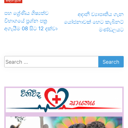
කාලීන පුවත්
පහ ශ්‍රේණිය ශිෂ්‍යත්ව
අදානි ව්‍යාපෘතිය ගැන
විභාගයේ ප්‍රශ්න පත්‍ර
යෝජනාවක් හෙට කැබිනට්
අගැයීම 08 සිට 12 දක්වා
මණ්ඩලයට