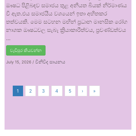
ඖෂධ පිළිබඳව සමාජය තුළ අනියත බියක් නිර්මාණය
වී ඇත.එය සමාජයීය වශයෙන් ඉතා අහිතකර
තත්වයකි. මෙම සටහන මඟින් ප්‍රධාන මානසික රෝග
නාශක ඖෂධවල සැබෑ ක්‍රියාකාරීත්වය, ප්‍රචණ්ඩත්වය
…
වැඩිපුර කියවන්න
විනිවිද සායනය
July 15, 2026
/
1
2
3
4
5
›
»