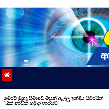
Skip
to
content
vinivida.lk
මෙරට මුහුදු සීමාවේ මසුන් ඇල්ලූ ඉන්දීය ධිවරයින්
12ක් නාවික හමුදා භාරයට