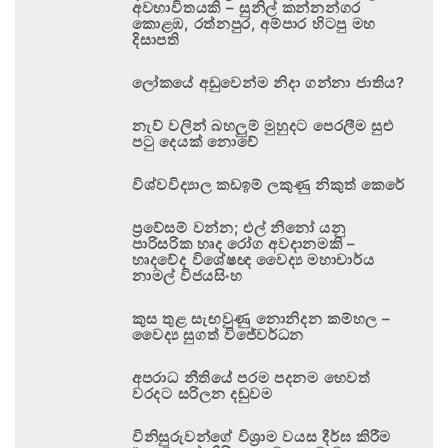
අවභාවිතයකි – සුනිල් කන්නන්ගර
කොළඹ, රත්නපුර, අම්පාර හිටපු මහ
දිසාපති
ලෝකයේ අඩුවෙන්ම නිදා ගන්නා ජාතිය?
නැව් වලින් බහලුම් මුහුදට පෙරලීම සුළු
පටු දෙයක් නොවේ
විශ්වවිද්‍යාල කඩඉම් ලකුණු නිකුත් කෙරේ
ප්‍රවේසම් වන්න; එල් නිනෝ යනු
පාරිසරික හෘද රෝග අවදානමකි –
හෘදවේද විශේෂඥ වෛද්‍ය මහාචාර්ය
නාමල් විජයසිංහ
කුස තුළ සැඟවුණු නොනිදන කම්හල –
වෛද්‍ය සුගත් විජේවර්ධන
අපරාධ නීතියේ පරම පදනම හෙවත්
වරදට සරිලන දඬුවම
විනිසුරුවන්ගේ විශ්‍රාම වයස දීර්ඝ කිරීම