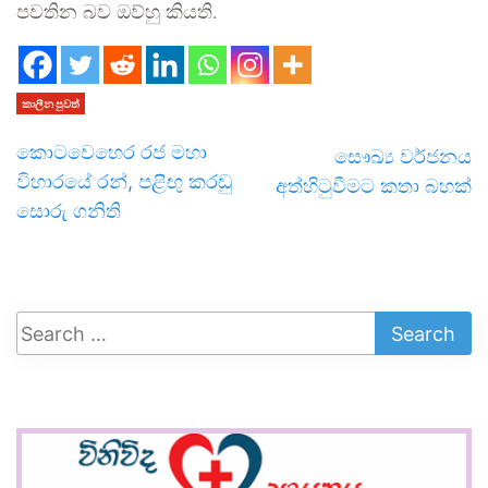
පවතින බව ඔව්හු කියති.
කාලීන පුවත්
කොටවෙහෙර රජ මහා
සෞඛ්‍ය වර්ජනය
විහාරයේ රන්, පළිඟු කරඬු
අත්හිටුවීමට කතා බහක්
සොරු ගනිති