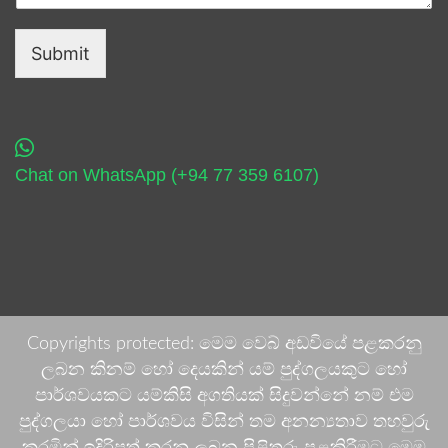
Submit
Chat on WhatsApp (+94 77 359 6107)
Copyrights protected: මෙම වෙබ් අඩවියේ පළකරනු
ලබන කිනම් හෝ දෙයකින් යම් පුද්ගලයකුට හෝ
පාර්ශවයකට යම්කිසි අගතියක් සිදුවන්නේ නම් එම
පුද්ගලයා හෝ පාර්ශවය විසින් තම අනන්‍යතාව තහවුරු