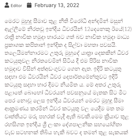
February 13, 2022
Editor
මෙරට මුහුදු සීමාව තුළ නීති විරෝධී අන්දමින් මසුන්
ඇල්ලීමේ නිරතවූ ඉන්දීය ධිවරයින් 12දෙනෙකු ඊයේ(12)
රාත්‍රී නාවික හමුදා භාරයට ගත් බව නාවික හමුදා මාධ්‍ය
ප්‍රකාශක කපිතාන් ඉන්දික ද සිල්වා මහතා පවසයි.
තලෙයිමන්නාරමට උතුරු මුහුදේ යාත්‍රා දෙකකින් ධීවර
කටයුතුවල නිරතවෙමින් සිටිය දී එම පිරිස නාවික
හමුදාව විසින් අත්අඩංගුවට ගෙන ඇත. ඉදිරි කටයුතු
සඳහා එම ධීවරයින් ධීවර දෙපාර්තමේන්තුවට ඉදිරි
කටයුතු සදහා භාර දීමට නියමිත ය. මේ අතර උතුරු
පළාතේ බොහෝ ධීවරයන් පවසනුයේ මෑතක සිට මීට
පෙර නොවූ ලෙස ඉන්දීය ධීවරයන් මෙරට මුහුදු සීමා
ආක්‍රමණය කරමින් ධීවර කටයුතු වල යෙදීම මත තම
වෘත්තියට මරු පහරක් වැදී ඇති බවකි.මෙම ක්‍රියාව තුළ
රහසිගත ඉන්දීය ශ්‍රී ලංකා දේශපාලනික සහයෝගිතා
වැඩ සටහනක් තිබිය හැකි බවට ද තමන් තුළ සැකයක්