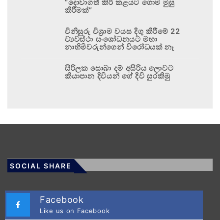
“දොවාගත් කිරි කළයට ගොම මුසු
කිරීමක්”
විනිසුරු විශ්‍රාම වයස දිගු කිරීමේ 22
ව්‍යවස්ථා සංශෝධනයට මහා
නාහිමිවරුන්ගෙන් විරෝධයක් නෑ
සිරිලක සොබා දම් අසිරිය ලොවට
කියාපාන දිවියන් ගේ දිවි සුරකිමු
SOCIAL SHARE
Facebook
Like us on Facebook