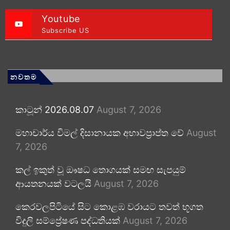
Youtube
Subscribe US
නවතම
කාටූන් 2026.08.07
August 7, 2026
මහාචාර්ය විමල් දිසානායක අභාවප්‍රාප්ත වේ
August
7, 2026
කල් ඉකුත් වූ ඖෂධ තොගයක් සමඟ සැපයුම්
ආයතනයක් වටලයි
August 7, 2026
කෙරවලපිටියේ සිට කොළඹ වරායට තවත් භූගත
විදුලි සම්ප්‍රේෂණ පද්ධතියක්
August 7, 2026