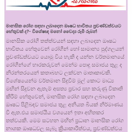
මානසික රෝග සඳහා ලබාදෙන ඖෂධ භාවිතය ප්‍රචණ්ඩත්වයට
හේතුවක් ද?- විශේෂඥ මනෝ වෛද්‍ය රූමි රූබන්
මානසික රෝගී තත්ත්වයන් සඳහා ලබාදෙන ඖෂධ
භාවිතය හේතුවෙන් රෝගීන් හෝ සාමාන්‍ය පුද්ගලයන්
ප්‍රචණ්ඩත්වයට යොමු විය හැකි ද යන්න වර්තමානයේ
රෝගීන්ගේ භාරකරුවන් මෙන්ම පොදු සමාජය තුළ ද
නිරන්තරයෙන් කතාබහට ලක්වන මාතෘකාවකි.
විශේෂයෙන්ම වර්තමාන සිදුවීම් මුල් කොට මාධ්‍ය
මඟින් සිදුවන ඇතැම් අසත්‍ය ප්‍රචාර සහ කරුණු විකෘති
කිරීම් හේතුවෙන්, මානසික රෝග සඳහා ලබාදෙන
ඖෂධ පිළිබඳව සමාජය තුළ අනියත බියක් නිර්මාණය
වී ඇත.එය සමාජයීය වශයෙන් ඉතා අහිතකර
තත්වයකි. මෙම සටහන මඟින් ප්‍රධාන මානසික රෝග
නාශක ඖෂධවල සැබෑ ක්‍රියාකාරීත්වය, ප්‍රචණ්ඩත්වය