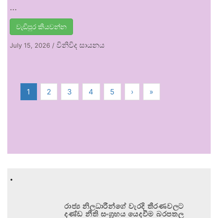
…
වැඩිපුර කියවන්න
විනිවිද සායනය
July 15, 2026
/
1
2
3
4
5
›
»
.
රාජ්‍ය නිලධාරීන්ගේ වැරදි තීරණවලට
දණ්ඩ නීති සංග්‍රහය යෙදවීම බරපතල