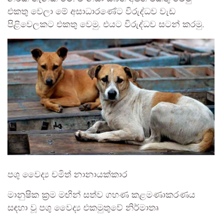
එකතු වෙලා මේ අසාධාරණේට විරුද්ධව වැඩ
පිළිවෙලකට එකතු වෙමු. එයට විරුද්ධව සටන් කරමු.
පශු වෛද්‍ය චමිත් නානායක්කාර
මානුෂික ක්‍රම මඟින් සත්ව ගහණ කළමණාකරණය
සඳහා වූ පශු වෛද්‍ය එකමුතුවේ නිර්මාතෘ