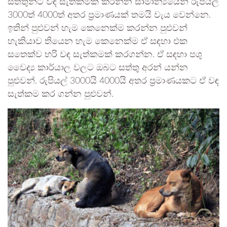
සත්තුන්ට වඳ සැත්කමක් කරන්න සාමාන්‍යයෙන් රුපියල්
3000ත් 4000ත් අතර ප්‍රමාණයක් තමයි වැය වෙන්නෙ.
ඉතින් පුළුවන් හැම කෙනෙක්ම කරන්න පුළුවන්
හැකියාව තියෙන හැම කෙනෙක්ම ඒ සඳහා එක
සතෙක්ව හරි වඳ සැත්කමක් කරගන්න. ඒ සඳහා පශු
වෛද්‍ය කාර්යාල වලට ඔබට සත්තු අරන් යන්න
පුළුවන්. රුපියල් 3000යි 4000යි අතර ප්‍රමාණයකට ඒ වඳ
සැත්කම කර ගන්න පුළුවන්.