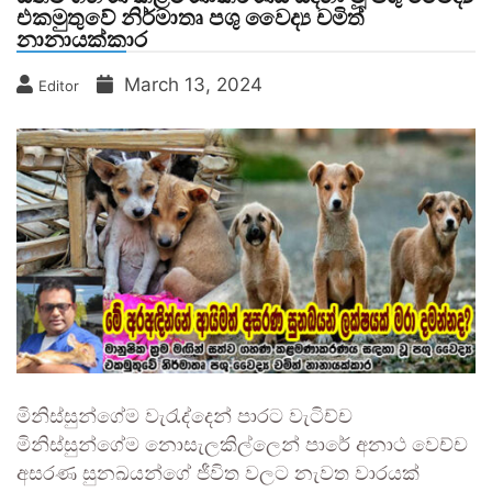
එකමුතුවේ නිර්මාතෘ පශු වෛද්‍ය චමිත්
නානායක්කාර
March 13, 2024
Editor
මිනිස්සුන්ගේම වැරැද්දෙන් පාරට වැටිච්ච
මිනිස්සුන්ගේම නොසැලකිල්ලෙන් පාරේ අනාථ වෙච්ච
අසරණ සුනඛයන්ගේ ජීවිත වලට නැවත වාරයක්