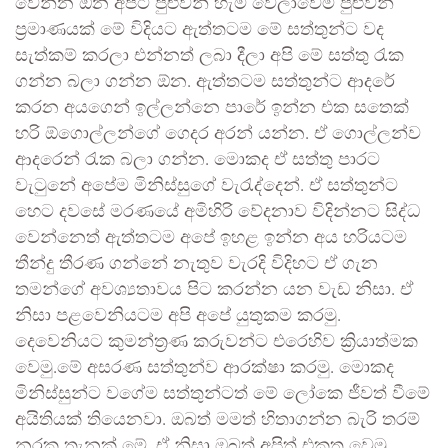
වෙන්න ඕන අපිට පුළුවන් හැම වෙලාවෙම පුළුවන්
ප්‍රමාණයක් මේ විදියට ඇත්තටම මේ සත්තුන්ට වද
සැත්කම් කරලා එන්නත් ලබා දීලා අපි මේ සත්තු රැක
ගන්න බලා ගන්න ඕන. ඇත්තටම සත්තුන්ට ආදරේ
කරන අයගෙන් ඉල්ලන්නෙ පාරේ ඉන්න එක සතෙක්
හරි ඕගොල්ලන්ගේ ගෙදර අරන් යන්න. ඒ ගොල්ලන්ව
ආදරෙන් රැක බලා ගන්න. මොකද ඒ සත්තු පාරට
වැටුනේ අපේම මිනිස්සුගේ වැරැද්දෙන්. ඒ සත්තුන්ට
හෙට දවසේ මරණයේ අමිහිරි වේදනාව විදින්නට සිද්ධ
වෙන්නෙත් ඇත්තටම අපේ ඉහළ ඉන්න අය හරියටම
තීන්දු තීරණ ගන්නේ නැතුව වැරදි විදිහට ඒ ගැන
තමන්ගේ අවශ්‍යතාවය පිට කරන්න යන වැඩ නිසා. ඒ
නිසා පළවෙනියටම අපි අපේ යුතුකම කරමු.
දෙවෙනියට කුමන්ත්‍රණ කරුවන්ට එරෙහිව ක්‍රියාත්මක
වෙමු.මේ අසරණ සත්තුන්ව ආරක්ෂා කරමු. මොකද
මිනිස්සුන්ට වගේම සත්තුන්ටත් මේ ලෝකෙ ජීවත් වීමේ
අයිතියක් තියෙනවා. ඔබත් මමත් හිතාගන්න බැරි තරම්
නරක තැනක් මේ. ඒ නිසා ඔබත් අපිත් එකතු වෙමු