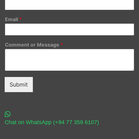
Email
*
Comment or Message
*
Submit
Chat on WhatsApp (+94 77 359 6107)