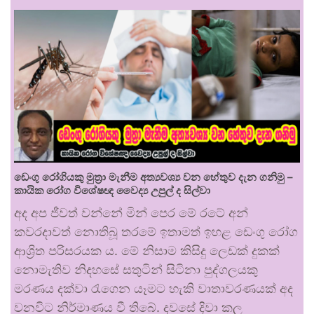
ඩෙංගු රෝගියකු ⁣මුත්‍රා මැනීම අත්‍යවශ්‍ය වන හේතුව දැන ගනිමු –
කායික රෝග විශේෂඥ වෛද්‍ය උපුල් ද සිල්වා
අද අප ජීවත් වන්නේ මින් පෙර මේ රටේ අන්
කවරදාවත් නොතිබූ තරමේ ඉතාමත් ඉහළ ඩෙංගු රෝග
ආශ්‍රිත පරිසරයක ය. මේ නිසාම කිසිදු ලෙඩක් දුකක්
නොමැතිව නිදහසේ සතුටින් සිටිනා පුද්ගලයකු
මරණය දක්වා රැගෙන යෑමට හැකි වාතාවරණයක් අද
වනවිට නිර්මාණය වී තිබේ. දවසේ දිවා කල