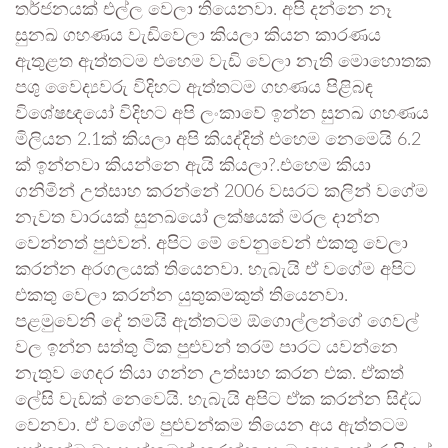
තර්ජනයක් එල්ල වෙලා තියෙනවා. අපි දන්නෙ නෑ
සුනඛ ගහණය වැඩිවෙලා කියලා කියන කාරණය
ඇතුළත ඇත්තටම එහෙම වැඩි වෙලා නැති මොහොතක
පශු වෛද්‍යවරු විදිහට ඇත්තටම ගහණය පිළිබඳ
විශේෂඥයෝ විදිහට අපි ලංකාවේ ඉන්න සුනඛ ගහණය
මිලියන 2.1ක් කියලා අපි කියද්දිත් එහෙම නෙමෙයි 6.2
ක් ඉන්නවා කියන්නෙ ඇයි කියලා?.එහෙම කියා
ගනිමින් උත්සාහ කරන්නේ 2006 වසරට කලින් වගේම
නැවත වාරයක් සුනඛයෝ ලක්ෂයක් මරල දාන්න
වෙන්නත් පුළුවන්. අපිට මේ වෙනුවෙන් එකතු වෙලා
කරන්න අරගලයක් තියෙනවා. හැබැයි ඒ වගේම අපිට
එකතු වෙලා කරන්න යුතුකමකුත් තියෙනවා.
පළමුවෙනි දේ තමයි ඇත්තටම ඕගොල්ලන්ගේ ගෙවල්
වල ඉන්න සත්තු ටික පුළුවන් තරම් පාරට යවන්නෙ
නැතුව ගෙදර තියා ගන්න උත්සාහ කරන එක. ඒකත්
ලේසි වැඩක් නෙවෙයි. හැබැයි අපිට ඒක කරන්න සිද්ධ
වෙනවා. ඒ වගේම පුළුවන්කම තියෙන අය ඇත්තටම