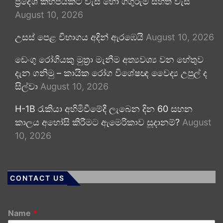
ප්‍රදේශ කිහිපයකට වැසි හෝ ගිගුරුම් සහිත වැසි
August 10, 2026
උසස් පෙළ විභාගය අදින් ඇරඹෙයි
August 10, 2026
ඩෙංගු රෝගියකු ⁣මුත්‍රා මැනීම අත්‍යවශ්‍ය වන හේතුව
දැන ගනිමු – කායික රෝග විශේෂඥ වෛද්‍ය උපුල් ද
සිල්වා
August 10, 2026
H-1B රැකියා අහිමිවීමේදී ලැබෙන දින 60 සහන
කාලය අහෝසි කිරීමට ඇමෙරිකාව සූදානම්?
August
10, 2026
CONTACT US
Name
*