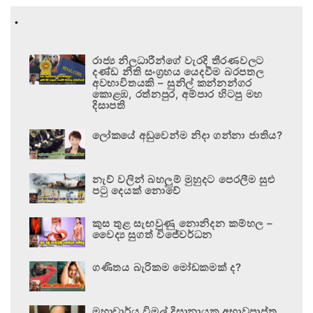
.
රාජ්‍ය නිලධාරීන්ගේ වැරදි තීරණවලට
දණ්ඩ නීති සංග්‍රහය යෙදවීම බරපතල
අවභාවිතයකි – සුනිල් කන්නන්ගර
කොළඹ, රත්නපුර, අම්පාර හිටපු මහ
දිසාපති
ලෝකයේ අඩුවෙන්ම නිදා ගන්නා ජාතිය?
නැව් වලින් බහලුම් මුහුදට පෙරලීම සුළු
පටු දෙයක් නොවේ
කුස තුළ සැඟවුණු නොනිදන කම්හල –
වෛද්‍ය සුගත් විජේවර්ධන
ගණිතය බැරිකම මෝඩකමක් ද?
මහාචාර්ය විමල් දිසානායක අභාවප්‍රාප්ත