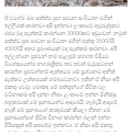
ඒ වගේම මම සත්ත්ව සුභ සාධන සංවිධාන මගින්
ඉල්ලීමක් කරනවා අපි දන්නවා ලංකාවේ අවුරුද්දකට
රජය වඳ සැත්කම් කරන්නෙ 30000කට අඩුවෙන්. නමුත්
සත්ත්ව සුබ සාධන සංවිධාන මගින් සත්තු 35000යි
40000යි අතර ප්‍රමාණයක් වඳ සැත්කම් කරනවා. අපි
ඉල්ලන්නෙ පුළුවන් නම් සැලසුම් සහගත විදියට
විශේෂයෙන්ම නගරාශ්‍රිතව තව තවත් වැඩසටහන්
කරන්න පුළුවන්නම් ඇත්තටම මේ ප්‍රශ්නෙට අනිත්
පැත්තට උත්තරයක් හම්බවෙනවා. ඉතින් ඒ නිසා අපි
එකතු වෙමු; මොකද මේ සත්තුන්ගේ ජීවිත වල
වටිනාකම අපි දන්න නිසා. ලංකාවේ ඉන්න මිනිස්සු
බහුතරයක් මේ සුනඛයන්ට ආදරෙයි. හැබැයි ආදරේ
නැති මේ සුනඛයෝ කරදරයක් කියලා හිතන මේ
සුනඛයන්ගේ ජීවිත විනාශ කරන්න බලන් ඉන්න
පිරිසකුත් අපි අතරේම ඉන්නවා. ඒ නිසා අපි එකතු