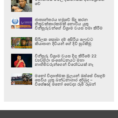
වේ
ජාත්‍යන්තරය හමුවේ සිදු කරන
හිතුවක්කාරකමක් නොවිය යුතු
විනිසුරුවන්ගේ විශ්‍රාම වයස පමා කිරීම
සිරිලක සොබා දම් අසිරිය ලොවට
කියාපාන දිවියන් ගේ දිවි සුරකිමු
විනිසුරු විශ්‍රාම වයස දිගු කිරීමේ 22
ව්‍යවස්ථා සංශෝධනයට මහා
නාහිමිවරුන්ගෙන් විරෝධයක් නෑ
මනෝ විද්‍යාත්මක මූලයන් ඔස්සේ විසඳුම්
සෙවිය යුතු බන්ධනාගාර අර්බුද –
විශේෂඥ මනෝ වෛද්‍ය රූමි රූබන්