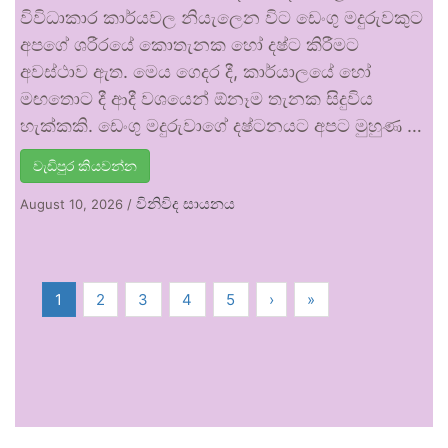
විවිධාකාර කාර්යවල නියැලෙන විට ඩෙංගු මදුරුවකුට
අපගේ ශරීරයේ කොතැනක හෝ දෂ්ට කිරීමට
අවස්ථාව ඇත. මෙය ගෙදර දී, කාර්යාලයේ හෝ
මඟතොට දී ආදී වශයෙන් ඕනෑම තැනක සිදුවිය
හැක්කකි. ඩෙංගු මදුරුවාගේ දෂ්ටනයට අපට මුහුණ …
වැඩිපුර කියවන්න
විනිවිද සායනය
August 10, 2026
/
1
2
3
4
5
›
»