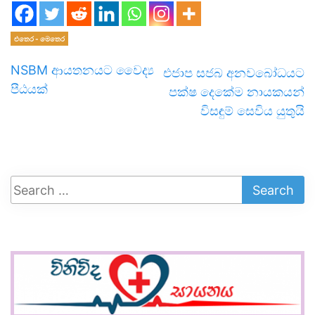
එතෙර - මෙතෙර
NSBM ආයතනයට වෛද්‍ය
එජාප සජබ අනවබෝධයට
පීඨයක්
පක්ෂ දෙකේම නායකයන්
විසඳුම් සෙවිය යුතුයි