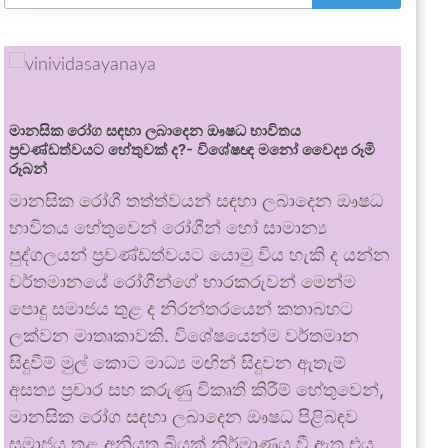
මානසික රෝග සඳහා ලබාදෙන ඖෂධ භාවිතය
ප්‍රචණ්ඩත්වයට හේතුවක් ද?- විශේෂඥ මනෝ වෛද්‍ය රූමි
රූබන්
මානසික රෝගී තත්ත්වයන් සඳහා ලබාදෙන ඖෂධ
භාවිතය හේතුවෙන් රෝගීන් හෝ සාමාන්‍ය
පුද්ගලයන් ප්‍රචණ්ඩත්වයට යොමු විය හැකි ද යන්න
වර්තමානයේ රෝගීන්ගේ භාරකරුවන් මෙන්ම
පොදු සමාජය තුළ ද නිරන්තරයෙන් කතාබහට
ලක්වන මාතෘකාවකි. විශේෂයෙන්ම වර්තමාන
සිදුවීම් මුල් කොට මාධ්‍ය මඟින් සිදුවන ඇතැම්
අසත්‍ය ප්‍රචාර සහ කරුණු විකෘති කිරීම් හේතුවෙන්,
මානසික රෝග සඳහා ලබාදෙන ඖෂධ පිළිබඳව
සමාජය තුළ අනියත බියක් නිර්මාණය වී ඇත.එය