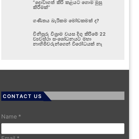
“දොවාගත් කිරි කළයට ගොම මුසු
කිරීමක්”
ගණිතය බැරිකම මෝඩකමක් ද?
විනිසුරු විශ්‍රාම වයස දිගු කිරීමේ 22
ව්‍යවස්ථා සංශෝධනයට මහා
නාහිමිවරුන්ගෙන් විරෝධයක් නෑ
CONTACT US
Name
*
Email
*