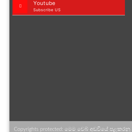
Youtube
Subscribe US
Copyrights protected: මෙම වෙබ් අඩවියේ පළකරනු