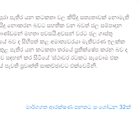
රා පැතිර යන කටකතා වල කිසිදු සත්‍යතාවක් නොමැති
් සිදු නොකරන බවට සහතික වන බවත් ජල සම්පාදන
තොණ්ඩමන් මහතා පවසයි.අවසන් වරට ජල ගාස්තු
යේ බව ද සිහිපත් කළ අමාත්‍යවරයා මැතිවරණ ඉලක්ක
ජය තුළ පැතිර යන කටකතා තරයේ ප්‍රතික්ෂේප කරන බව ද
 බව සඳහන් කර සිටියේ ‘ස්ථාවර රටකට සැවොම එක
 පැවති ප්‍රවෘත්ති සාකච්ඡාවට එක්වෙමිනි.
මාර්ගගත ආරක්ෂණ පනතට සංශෝධන 32ක්