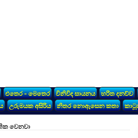
එතෙර - මෙතෙර
විනිවිද සායනය
හරිත දනව්ව
ය
උරුමයක අසිරිය
නිතර නොඇසෙන කතා
කාටූ
තික වෙනවා