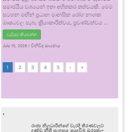
සමාජයීය වශයෙන් ඉතා අහිතකර තත්වයකි. මෙම
සටහන මඟින් ප්‍රධාන මානසික රෝග නාශක
ඖෂධවල සැබෑ ක්‍රියාකාරීත්වය, ප්‍රචණ්ඩත්වය …
වැඩිපුර කියවන්න
විනිවිද සායනය
July 15, 2026
/
1
2
3
4
5
›
»
.
රාජ්‍ය නිලධාරීන්ගේ වැරදි තීරණවලට
දණ්ඩ නීති සංග්‍රහය යෙදවීම බරපතල