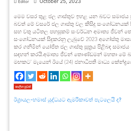
October 25, 2023
Editor
මෙම වසර තුළ ජල ගාස්තුව ඉහළ යන බවට සමාජය පු
බවත් මේ වසරේ ජල ගාස්තු වල කිසිදු සංශෝධනයක
සහ වතු යටිතල පහසුකම් සංවර්ධන අමාත්‍ය ජීවන් 
සංශෝධනයක් සිදුකරනු ලැබුවේ 2023 අගෝස්තු මාස
කර ගනිමින් යෝජිත ජල ගාස්තු සූත්‍රය පිළිබඳ සමා
සඳහන් කරයි.අමාත්‍ය ජීවන් තොණ්ඩමන් මහතා මේ
මඟකට’ මැයෙන් ඊයේ (24) ජනාධිපති මාධ්‍ය කේන්ද්‍රයේ
කාලීන පුවත්
ඊශ්‍රායල-හමාස් යුද්ධයට ඇමරිකාවත් පැටලෙයි ද?