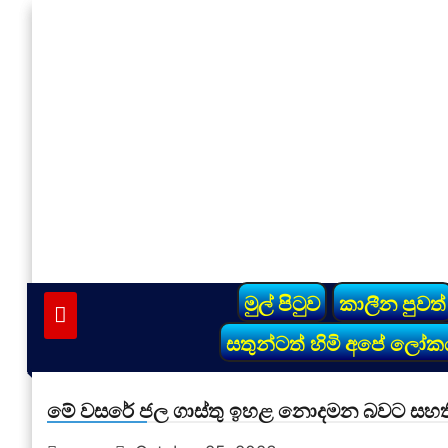
Skip
to
content
vinivida.lk
මුල් පිටුව
කාලීන පුවත්
සතුන්ටත් හිමි අපේ ලෝක
මේ වසරේ ජල ගාස්තු ඉහළ නොදමන බවට සහ