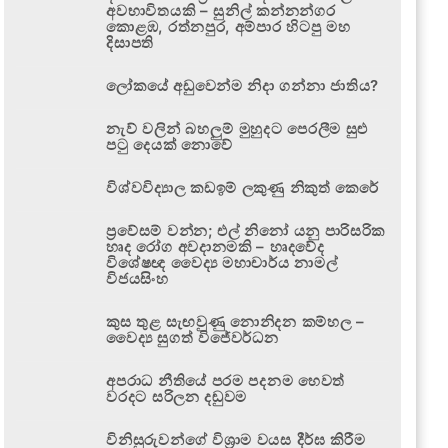
අවභාවිතයකි – සුනිල් කන්නන්ගර
කොළඹ, රත්නපුර, අම්පාර හිටපු මහ
දිසාපති
ලෝකයේ අඩුවෙන්ම නිදා ගන්නා ජාතිය?
නැව් වලින් බහලුම් මුහුදට පෙරලීම සුළු
පටු දෙයක් නොවේ
විශ්වවිද්‍යාල කඩඉම් ලකුණු නිකුත් කෙරේ
ප්‍රවේසම් වන්න; එල් නිනෝ යනු පාරිසරික
හෘද රෝග අවදානමකි – හෘදවේද
විශේෂඥ වෛද්‍ය මහාචාර්ය නාමල්
විජයසිංහ
කුස තුළ සැඟවුණු නොනිදන කම්හල –
වෛද්‍ය සුගත් විජේවර්ධන
අපරාධ නීතියේ පරම පදනම හෙවත්
වරදට සරිලන දඬුවම
විනිසුරුවන්ගේ විශ්‍රාම වයස දීර්ඝ කිරීම