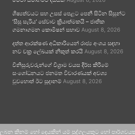
ශිෂ්‍යත්වයට සහ උසස් පෙළට පෙනී සිටින සිසුන්ට
‘සිසු සැරිය’ සේවාව ක්‍රියාත්මකයි – ජාතික
ගමනාගමන කොමිෂන් සභාව
August 8, 2026
දත්ත ආරක්ෂණ අධිකාරියෙන් රාජ්‍ය අංශය සඳහා
නව චක්‍ර ලේඛයක් නිකුත් කරයි
August 8, 2026
විනිසුරුවරුන්ගේ විශ්‍රාම වයස දීර්ඝ කිරීමේ
සංශෝධනයට ජනමත විචාරණයක් අවශ්‍ය
වුවහොත් ඊට සූදානම්
August 8, 2026
 ලබන කිනම් හෝ දෙයකින් යම් පුද්ගලයකුට හෝ පාර්ශවයකට