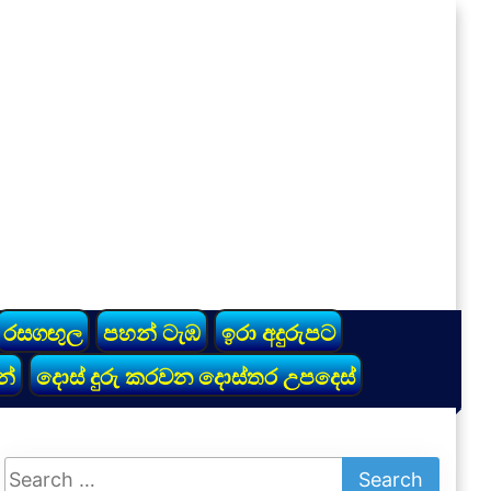
රසගඟුල
පහන් ටැඹ
ඉරා අදුරුපට
න්
දොස් දුරු කරවන දොස්තර උපදෙස්