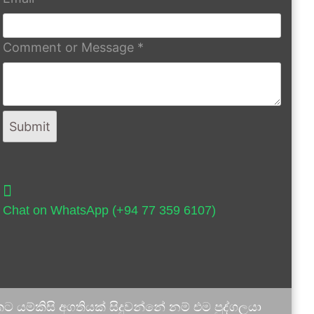
Comment or Message
*
Submit
Chat on WhatsApp (+94 77 359 6107)
 යම්කිසි අගතියක් සිදුවන්නේ නම් එම පුද්ගලයා