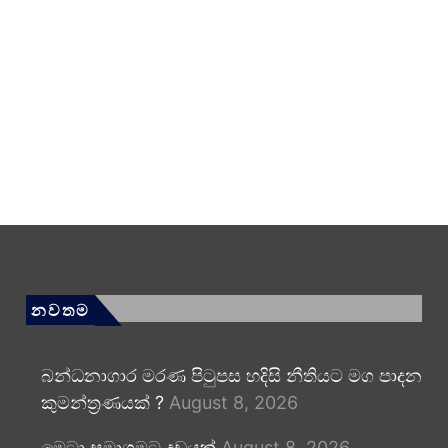
නවතම
බන්ධනාගාර මරණ පිටුපස හදිසි නීතියට මග පාදන
කුමන්ත්‍රණයක් ?
August 8, 2026
මෙටා සමාගමට දඩයක්
August 8, 2026