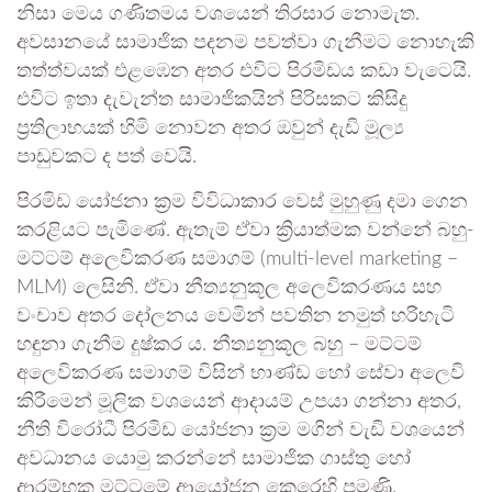
නිසා මෙය ගණිතමය වශයෙන් තිරසාර නොමැත.
අවසානයේ සාමාජික පදනම පවත්වා ගැනීමට නොහැකි
තත්ත්වයක් එළඹෙන අතර එවිට පිරමිඩය කඩා වැටෙයි.
එවිට ඉතා දැවැන්ත සාමාජිකයින් පිරිසකට කිසිදු
ප්‍රතිලාභයක් හිමි නොවන අතර ඔවුන් දැඩි මූල්‍ය
පාඩුවකට ද පත් වෙයි.
පිරමිඩ යෝජනා ක්‍රම විවිධාකාර වෙස් මුහුණු දමා ගෙන
කරළියට පැමිණේ. ඇතැම් ඒවා ක්‍රියාත්මක වන්නේ බහු-
මට්ටම් අලෙවිකරණ සමාගම් (multi-level marketing –
MLM) ලෙසිනි. ඒවා නීත්‍යනුකූල අලෙවිකරණය සහ
වංචාව අතර දෝලනය වෙමින් පවතින නමුත් හරිහැටි
හඳුනා ගැනීම දුෂ්කර ය. නීත්‍යනුකූල බහු – මට්ටම්
අලෙවිකරණ සමාගම් විසින් භාණ්ඩ හෝ සේවා අලෙවි
කිරීමෙන් මූලික වශයෙන් ආදායම් උපයා ගන්නා අතර,
නීති විරෝධී පිරමිඩ යෝජනා ක්‍රම මගින් වැඩි වශයෙන්
අවධානය යොමු කරන්නේ සාමාජික ගාස්තු හෝ
ආරම්භක මට්ටමේ ආයෝජන කෙරෙහි පමණි.