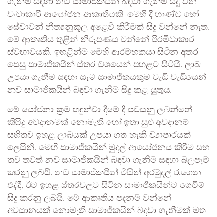
ගැනීම සඳහා නව සාමාජිකයින් බඳවා ගැනීම සිදු වන
වංචාකාරී ආයෝජන ආකෘතියකි. මෙහි දී භාණ්ඩ හෝ
සේවාවන් නීත්‍යනුකූල අළෙවි කිරීමක් සිදු වන්නේ නැත.
මේ ආකෘතිය තුළින් නිරූපණය වන්නේ පිරමීඩාකාර
ස්වභාවයකි. ඉහළින්ම මෙහි ආරම්භකයා සිටින අතර
සෙසු සාමාජිකයින් ස්තර වශයෙන් පහළට සිටියි. ලාබ
උපයා ගැනීම සඳහා සෑම සාමාජිකයකුම වැඩි වැඩියෙන්
නව සාමාජිකයින් බඳවා ගැනීම සිදු කළ යුතුය.
මේ යෝජනා ක්‍රම හඳුන්වා දීමේ දී පවසනු ලබන්නේ
කිසිදු අවදානමක් නොමැති හෝ ඉතා සුළු අවදානම්
සහිතව ඉහළ ලාබයක් උපයා ගත හැකි ව්‍යාපාරයක්
ලෙසිනි. මෙහි සාමාජිකයින් මුදල් ආයෝජනය කිරීම සහ
තව තවත් නව සාමාජිකයින් බඳවා ගැනීම සඳහා බලපෑම්
කරනු ලබයි. නව සාමාජිකයින් විසින් අරමුදල් රැගෙන
එද්දී, ඊට ඉහළ ස්තරවලට සිටින සාමාජිකයින්ට ගෙවීම්
සිදු කරනු ලබයි. මේ ආකෘතිය පදනම් වන්නේ
අවසානයක් නොමැති සාමාජිකයින් බඳවා ගැනීමක් මත