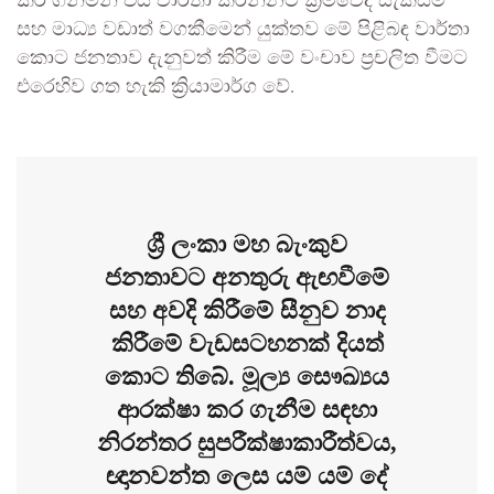
කර ගනිමින් එය වාර්තා කරන්නට ක්‍රමවේද සැකසීම
සහ මාධ්‍ය වඩාත් වගකීමෙන් යුක්තව මේ පිළිබඳ වාර්තා
කොට ජනතාව දැනුවත් කිරීම මේ වංචාව ප්‍රචලිත වීමට
එරෙහිව ගත හැකි ක්‍රියාමාර්ග වේ.
ශ්‍රී ලංකා මහ බැංකුව
ජනතාවට අනතුරු ඇඟවීමේ
සහ අවදි කිරීමේ සීනුව නාද
කිරීමේ වැඩසටහනක් දියත්
කොට තිබේ. මූල්‍ය සෞඛ්‍යය
ආරක්ෂා කර ගැනීම සඳහා
නිරන්තර සුපරීක්ෂාකාරීත්වය,
ඥානවන්ත ලෙස යම් යම් දේ