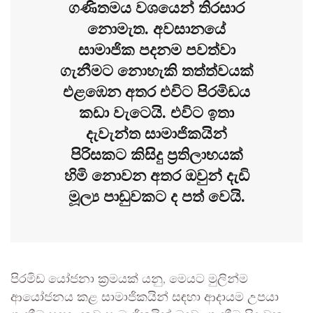
ගණිතමය වශයෙන් තිරසාර
නොමැත. අවසානයේ
සාමාජික පදනම පවත්වා
ගැනීමට නොහැකි තත්ත්වයක්
එළඹෙන අතර එවිට පිරමිඩය
කඩා වැටෙයි. එවිට ඉතා
දැවැන්ත සාමාජිකයින්
පිරිසකට කිසිදු ප්‍රතිලාභයක්
හිමි නොවන අතර ඔවුන් දැඩි
මූල්‍ය පාඩුවකට ද පත් වෙයි.
පිරමිඩ යෝජනා ක්‍රමයක් යනු, මෙයට මුලින්ම
ආයෝජනය කළ සාමාජිකයින් සඳහා ආදායම උපයා