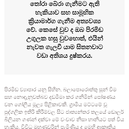
තෝරා බේරා ගැනීමට ඇති
හැකියාව සහ සාමූහික
ක්‍රියාමාර්ග ගැනීම අත්‍යවශ්‍ය
වේ. කෙසේ වුව ද ඔබ පිරමිඩ
උගුලක හසු වුවහොත්, එයින්
නැවත ගැලවී යාම සිතනවාට
වඩා අතිශය දුෂ්කරය.
පිරමිඩ ව්‍යාපාර යනු සිහින, බලාපොරොත්තු සුන් වීම
සහ නොදැනුවත්බව දඩමීමා කර ගනිමින් පෝෂණය
වන ගෝලීය මූල්‍ය පිළිකාවකි. ග්‍රාමීය මට්ටමේ වූ
පුද්ගලික ඉතිරි කිරීම්වල සිට ජාත්‍යන්තර තලයේ ඩොලර්
බිලියන ගණන් දක්වා මේ වංචාව නිසා හානියට පත් විය
හැකිය. විවිධ මුහුණුවරින් පැමිණිය ද මෙහි ආකෘතිය