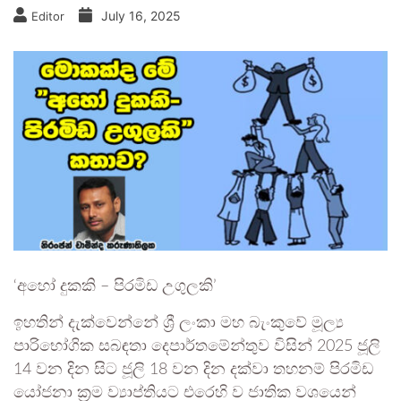
July 16, 2025
Editor
‘අහෝ දුකකි – පිරමිඩ උගුලකි’
ඉහතින් දැක්වෙන්නේ ශ්‍රී ලංකා මහ බැංකුවේ මූල්‍ය
පාරිභෝගික සබඳතා දෙපාර්තමේන්තුව විසින් 2025 ජූලි
14 වන දින සිට ජූලි 18 වන දින දක්වා තහනම් පිරමිඩ
යෝජනා ක්‍රම ව්‍යාප්තියට එරෙහි ව ජාතික වශයෙන්