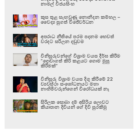
නාමල් විජයසිංහ
කුස තුළ සැඟවුණු නොනිදන කම්හල –
වෛද්‍ය සුගත් විජේවර්ධන
අපරාධ නීතියේ පරම පදනම හෙවත්
වරදට සරිලන දඬුවම
විනිසුරුවන්ගේ විශ්‍රාම වයස දීර්ඝ කිරීම
“දොවාගත් කිරි කළයට ගොම මුසු
කිරීමක්”
විනිසුරු විශ්‍රාම වයස දිගු කිරීමේ 22
ව්‍යවස්ථා සංශෝධනයට මහා
නාහිමිවරුන්ගෙන් විරෝධයක් නෑ
සිරිලක සොබා දම් අසිරිය ලොවට
කියාපාන දිවියන් ගේ දිවි සුරකිමු