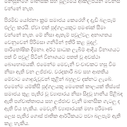
මිනිසුන්ගේ මානසික සහ මූල්‍යමය ආකල්පයන් වෙනස්
වන්නේ නැත.
පිරමිඩ යෝජනා ක්‍රම සමාජය කෙරෙහි ද දැඩි බලපෑම්
එල්ල කරයි. ඒවා එක් පුද්ගලයකුට පමණක් සීමා
වන්නේ නැත. මේ නිසා ඇතැම් පවුල්වල අනාගතය
වෙනුවෙන් පිරිමසා ගනිමින් ඉතිරි කළ මුදල්,
පාරිතෝෂික දීමනා, අර්ථ සාධක ලැබීම් ආදිය විනාශයට
පත් වී පවුල් පිටින් විනාශයට පතත් වූ අවස්ථා
බොහොමයකි. එමෙන්ම මෙවැනි වංචාවකට හසු වීම
නිසා ඇති වන ලජ්ජාව, වරදකාරී බව සහ ආතතිය
මේවාට ගොදුරුවූවන් තුළින් බහුලව දක්නට ලැබේ.
එමෙන්ම යම්කිසි පුද්ගලයකු මෙතෙක් කාලයක් තිස්සේ
සමාජය තුළ පැතිර වූ ව්‍යාපාරය නිසා සිදුවූ හානිය පිළිබඳ
ඇති පශ්චාත්තාපය සහ ලජ්ජාව වැනි මානසික ගැටලු ද
ඇති විය හැකිය. මෙවැනි ව්‍යාපාරයක් මහා පරිමාණ
ලෙස පැතිර ගොස් ජාතික ආර්ථිකයට පවා බලපෑම් ඇති
කළ හැකිය.