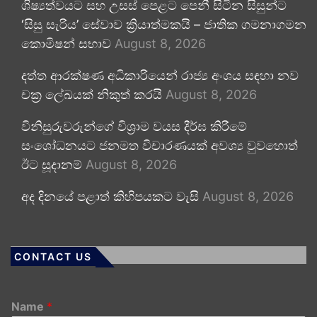
ශිෂ්‍යත්වයට සහ උසස් පෙළට පෙනී සිටින සිසුන්ට
‘සිසු සැරිය’ සේවාව ක්‍රියාත්මකයි – ජාතික ගමනාගමන
කොමිෂන් සභාව
August 8, 2026
දත්ත ආරක්ෂණ අධිකාරියෙන් රාජ්‍ය අංශය සඳහා නව
චක්‍ර ලේඛයක් නිකුත් කරයි
August 8, 2026
විනිසුරුවරුන්ගේ විශ්‍රාම වයස දීර්ඝ කිරීමේ
සංශෝධනයට ජනමත විචාරණයක් අවශ්‍ය වුවහොත්
ඊට සූදානම්
August 8, 2026
අද දිනයේ පළාත් කිහිපයකට වැසි
August 8, 2026
CONTACT US
Name
*