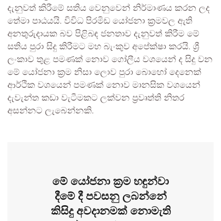
දැනුවත් කිරීමේ සතිය වෙනුවෙන් නිර්මාණය කරන ලද
තේමා පාඨයයි. විවිධ පිරමිඩ යෝජනා ක්‍රමවල ඇති
අනතුරුදායක බව පිළිබඳ ජනතාව දැනුවත් කිරීම මේ
සතිය පුරා සිදු කිරීමට මහ බැංකුව අපේක්ෂා කරයි. ශ්‍රී
ලංකාව තුළ පමණක් නොව ගෝලීය වශයෙන් ද සිදු වන
මේ යෝජනා ක්‍රම නිසා ලොව පුරා බොහෝ දෙනෙක්
ආර්ථික වශයෙන් පමණක් නොව මානසික වශයෙන්
දැවැන්ත කඩා වැටීමකට ලක්වන ප්‍රවෘත්ති නිතර
අසන්නට ලැබෙන්නකි.
මේ යෝජනා ක්‍රම හඳුන්වා
දීමේ දී පවසනු ලබන්නේ
කිසිදු අවදානමක් නොමැති