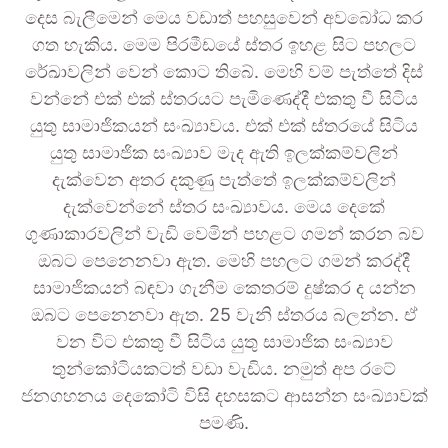
දෙස බැලීමෙන් මෙය වඩාත් පහසුවෙන් අවබෝධ කර
ගත හැකිය. මෙම පිරමීඩයේ ස්තර ඉහළ සිට පහලට
රේඛාවලින් වෙන් කොට තිබේ. මෙහි වම් පැත්තේ දිස්
වන්නේ එක් එක් ස්තරයට පැමිණෙද්දී එකතු වී සිටිය
යුතු සාමාජිකයන් සංඛ්‍යාවය. එක් එක් ස්තරයේ සිටිය
යුතු සාමාජික සංඛ්‍යාව මැද ඇති ඉලක්කම්වලින්
දැක්වෙන අතර දකුණු පැත්තේ ඉලක්කම්වලින්
දැක්වෙන්නේ ස්තර සංඛ්‍යාවය. මෙය දෙකේ
ගුණාකාරවලින් වැඩි වෙමින් පහළට ගමන් කරන බව
ඔබට පෙනෙනවා ඇත. මෙහි පහලට ගමන් කරද්දී
සාමාජිකයන් බඳවා ගැනීම කෙතරම් දුෂ්කර ද යන්න
ඔබට පෙනෙනවා ඇත. 25 වැනි ස්තරය බලන්න. ඒ
වන විට එකතු වී සිටිය යුතු සාමාජික සංඛ්‍යාව
තුන්කෝටියකටත් වඩා වැඩිය. නමුත් අප රටේ
ජනගහනය දෙකෝටි විසි දහසකට ආසන්න සංඛ්‍යාවක්
පමණි.