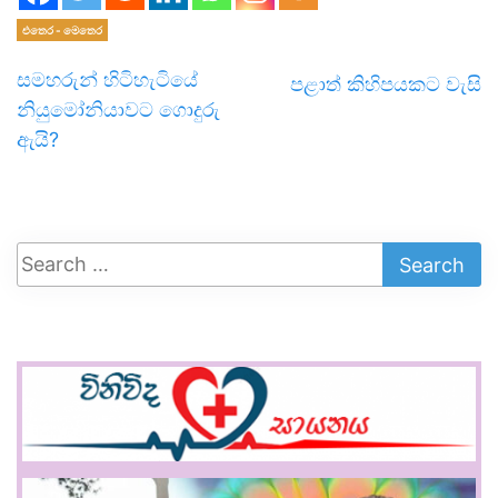
එතෙර - මෙතෙර
සමහරුන් හිටිහැටියේ
පළාත් කිහිපයකට වැසි
නියුමෝනියාවට ගොදුරු
ඇයි?