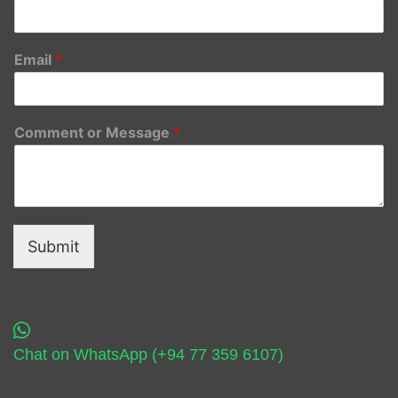
Email
*
Comment or Message
*
Submit
Chat on WhatsApp (+94 77 359 6107)