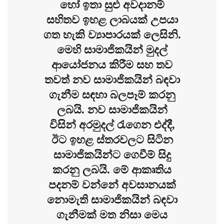
හෝ ඉතා සුළු අවදානම්
සහිතව ඉහළ ලාබයක් උපයා
ගත හැකි ව්‍යාපාරයක් ලෙසිනි.
මෙහි සාමාජිකයින් මුදල්
ආයෝජනය කිරීම සහ තව
තවත් නව සාමාජිකයින් බඳවා
ගැනීම සඳහා බලපෑම් කරනු
ලබයි. නව සාමාජිකයින්
විසින් අරමුදල් රැගෙන එද්දී,
ඊට ඉහළ ස්තරවලට සිටින
සාමාජිකයින්ට ගෙවීම් සිදු
කරනු ලබයි. මේ ආකෘතිය
පදනම් වන්නේ අවසානයක්
නොමැති සාමාජිකයින් බඳවා
ගැනීමක් මත නිසා මෙය