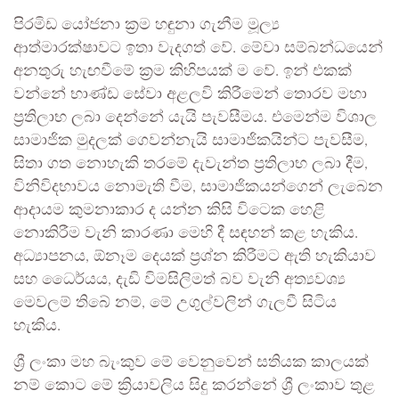
පිරමිඩ යෝජනා ක්‍රම හඳුනා ගැනීම මූල්‍ය
ආත්මාරක්ෂාවට ඉතා වැදගත් වේ. මේවා සම්බන්ධයෙන්
අනතුරු හැඟවීමේ ක්‍රම කිහිපයක් ම වේ. ඉන් එකක්
වන්නේ භාණ්ඩ සේවා අළලවි කිරීමෙන් තොරව මහා
ප්‍රතිලාභ ලබා දෙන්නේ යැයි පැවසීමය. එමෙන්ම විශාල
සාමාජික මුදලක් ගෙවන්නැයි සාමාජිකයින්ට පැවසීම,
සිතා ගත නොහැකි තරමේ දැවැන්ත ප්‍රතිලාභ ලබා දීම,
විනිවිදභාවය නොමැති වීම, සාමාජිකයන්ගෙන් ලැබෙන
ආදායම කුමනාකාර ද යන්න කිසි විටෙක හෙළි
නොකිරීම වැනි කාරණා මෙහි දී සඳහන් කළ හැකිය.
අධ්‍යාපනය, ඕනෑම දෙයක් ප්‍රශ්න කිරීමට ඇති හැකියාව
සහ ධෛර්යය, දැඩි විමසිලිමත් බව වැනි අත්‍යවශ්‍ය
මෙවලම් තිබේ නම්, මේ උගුල්වලින් ගැලවී සිටිය
හැකිය.
ශ්‍රී ලංකා මහ බැංකුව මේ වෙනුවෙන් සතියක කාලයක්
නම් කොට මේ ක්‍රියාවලිය සිදු කරන්නේ ශ්‍රී ලංකාව තුළ