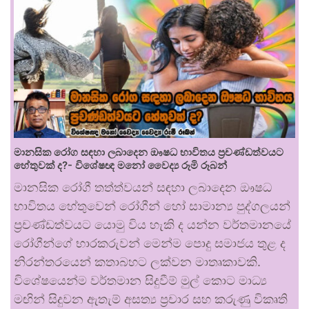
මානසික රෝග සඳහා ලබාදෙන ඖෂධ භාවිතය ප්‍රචණ්ඩත්වයට
හේතුවක් ද?- විශේෂඥ මනෝ වෛද්‍ය රූමි රූබන්
මානසික රෝගී තත්ත්වයන් සඳහා ලබාදෙන ඖෂධ
භාවිතය හේතුවෙන් රෝගීන් හෝ සාමාන්‍ය පුද්ගලයන්
ප්‍රචණ්ඩත්වයට යොමු විය හැකි ද යන්න වර්තමානයේ
රෝගීන්ගේ භාරකරුවන් මෙන්ම පොදු සමාජය තුළ ද
නිරන්තරයෙන් කතාබහට ලක්වන මාතෘකාවකි.
විශේෂයෙන්ම වර්තමාන සිදුවීම් මුල් කොට මාධ්‍ය
මඟින් සිදුවන ඇතැම් අසත්‍ය ප්‍රචාර සහ කරුණු විකෘති