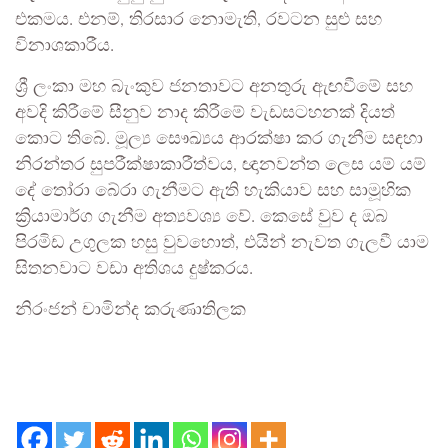
එකමය. එනම්, තිරසාර නොමැති, රවටන සුළු සහ
විනාශකාරීය.
ශ්‍රී ලංකා මහ බැංකුව ජනතාවට අනතුරු ඇඟවීමේ සහ
අවදි කිරීමේ සීනුව නාද කිරීමේ වැඩසටහනක් දියත්
කොට තිබේ. මූල්‍ය සෞඛ්‍යය ආරක්ෂා කර ගැනීම සඳහා
නිරන්තර සුපරීක්ෂාකාරීත්වය, ඥානවන්ත ලෙස යම් යම්
දේ තෝරා බේරා ගැනීමට ඇති හැකියාව සහ සාමූහික
ක්‍රියාමාර්ග ගැනීම අත්‍යවශ්‍ය වේ. කෙසේ වුව ද ඔබ
පිරමිඩ උගුලක හසු වුවහොත්, එයින් නැවත ගැලවී යාම
සිතනවාට වඩා අතිශය දුෂ්කරය.
නිරංජන් චාමින්ද කරුණාතිලක