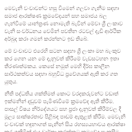
මෙවැනි වංචාවන්ට හසු වීමෙන් ගලවා ගැනීම සඳහා
සමාජ ආරක්ෂණ ක්‍රමවේදයන් සහ සමාජය බල
ගැන්වීමේ යාන්ත්‍රණ නොමැති බැවින් මේවා ශ්‍රී ලංකාව
වැනි සංවර්ධනය වෙමින් පවතින රටවල් දැඩි ආර්ථික
අර්බුද කරා ගමන් කරන්නට ඉඩ තිබේ.
මේ වංචාවට එරෙහි සටන සඳහා ශ්‍රී ලංකා මහ බැංකුව
කර ගෙන යන මේ දැනුවත් කිරීමේ වැඩසටහන ඉතා
තීරණාත්මකය. කෙසේ නමුත් මෙහි දීර්ඝ කාලීන
සාර්ථකත්වය සඳහා බහුවිධ ප්‍රවේශයක් ඇති කර ගත
යුතුය.
නීති පද්ධතිය ශක්තිමත් කොට වරදකරුවන්ට වඩාත්
ඉක්මනින් දඬුවම් පැමිණවීමේ ක්‍රමවේද ඇති කිරීම,
පාසල් විෂය නිර්දේශයට සහ ප්‍රජා දැනුවත් කිරීම්වල දී
මූල්‍ය සාක්ෂරතාව පිළිබඳ පාඩම් ඇතුළත් කිරීම, මෙවැනි
වංචාවක් හඳුනාගත් සැනින් සිය රහස්‍යයභාවය ආරක්ෂා