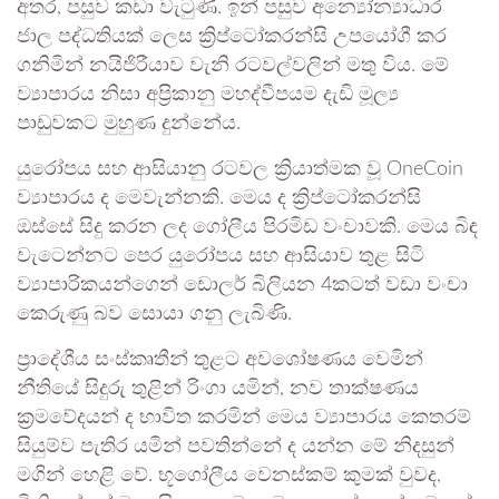
අතර, පසුව කඩා වැටුණි. ඉන් පසුව අන්‍යෝන්‍යාධාර
ජාල පද්ධතියක් ලෙස ක්‍රිප්ටෝකරන්සි උපයෝගී කර
ගනිමින් නයිජිරීයාව වැනි රටවල්වලින් මතු විය. මේ
ව්‍යාපාරය නිසා අප්‍රිකානු මහද්වීපයම දැඩි මූල්‍ය
පාඩුවකට මුහුණ දුන්නේය.
යුරෝපය සහ ආසියානු රටවල ක්‍රියාත්මක වූ OneCoin
ව්‍යාපාරය ද මෙවැන්නකි. මෙය ද ක්‍රිප්ටෝකරන්සි
ඔස්සේ සිදු කරන ලද ගෝලීය පිරමිඩ වංචාවකි. මෙය බිඳ
වැටෙන්නට පෙර යුරෝපය සහ ආසියාව තුළ සිටි
ව්‍යාපාරිකයන්ගෙන් ඩොලර් බිලියන 4කටත් වඩා වංචා
කෙරුණු බව සොයා ගනු ලැබිණි.
ප්‍රාදේශීය සංස්කෘතීන් තුළට අවශෝෂණය වෙමින්
නීතියේ සිදුරු තුළින් රිංගා යමින්, නව තාක්ෂණය
ක්‍රමවේදයන් ද භාවිත කරමින් මෙය ව්‍යාපාරය කෙතරම්
සියුම්ව පැතිර යමින් පවතින්නේ ද යන්න මේ නිදසුන්
මගින් හෙළි වේ. භූගෝලීය වෙනස්කම් කුමක් වුවද,