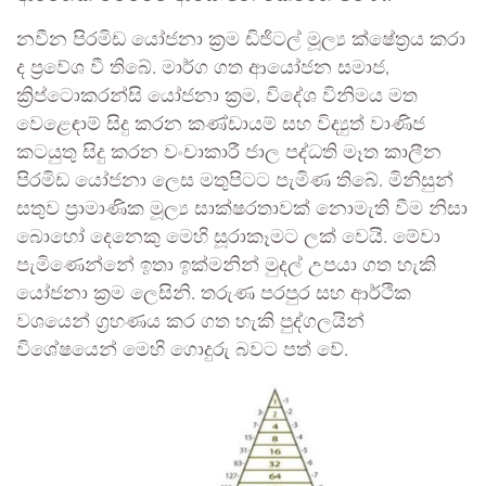
නවීන පිරමිඩ යෝජනා ක්‍රම ඩිජිටල් මූල්‍ය ක්ෂේත්‍රය කරා
ද ප්‍රවේශ වී තිබේ. මාර්ග ගත ආයෝජන සමාජ,
ක්‍රිප්ටොකරන්සි යෝජනා ක්‍රම, විදේශ විනිමය මත
වෙළෙඳාම් සිදු කරන කණ්ඩායම් සහ විද්‍යුත් වාණිජ
කටයුතු සිදු කරන වංචාකාරී ජාල පද්ධති මෑත කාලීන
පිරමිඩ යෝජනා ලෙස මතුපිටට පැමිණ තිබේ. මිනිසුන්
සතුව ප්‍රාමාණික මූල්‍ය සාක්ෂරතාවක් නොමැති වීම නිසා
බොහෝ දෙනෙකු මෙහි සූරාකෑමට ලක් වෙයි. මේවා
පැමිණෙන්නේ ඉතා ඉක්මනින් මුදල් උපයා ගත හැකි
යෝජනා ක්‍රම ලෙසිනි. තරුණ පරපුර සහ ආර්ථික
වශයෙන් ග්‍රහණය කර ගත හැකි පුද්ගලයින්
විශේෂයෙන් මෙහි ගොදුරු බවට පත් වේ.