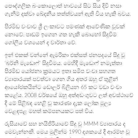
පෞද්ගලික බංකොලොත් භාවයේ සිට සිය දිවි නසා
ගැනීම් දක්වා ඛේදනීය තත්ත්වයන් ඇති විය හැකි බවය.
පිරමිඩ වංචාව ශ්‍රී ලංකාවට පමණක් ආවේණික වූවක්
නොවේ. පාඩම් ඉගෙන ගත හැකි බොහෝ සිදුවීම්
ගෝලීය වශයෙන් ද වාර්තා වේ.
ඉන් එකක් වන්නේ ඇමරිකා එක්සත් ජනපදයේ සිදු වූ
‘බර්නි මැඩොෆ්’ සිදුවීමය. මෙහිදී මැඩොෆ් නමැත්තා
පිරමිඩ යෝජනා ක්‍රමයට ඉතා සමීප වංචා සහගත
ව්‍යාපාරයක් පවත්වා ගෙන ගිය අතර ඔහු ඒ තුළින්
ආයෝජකයින්ට ඩොලර් බිලියන 65 කට වඩා වංචා
කළේය. 2008 වර්ෂයේ ඔහු අත්අඩංගුවට ලත් අවස්ථාවේ
දී මේ පිළිබඳ හෙළි වූ කාරණා දැක ලෝක මූල්‍ය
වෙළඳපළ මහත් කම්පනයකට පත් විය.
රුසියාවේ සහ නයිජීරියාවේ සිදු වූ MMM ව්‍යාපාරය ද
මෙවැන්නකි. මෙය මුලින්ම 1990 දශකයේ දී ආරම්භ වූ