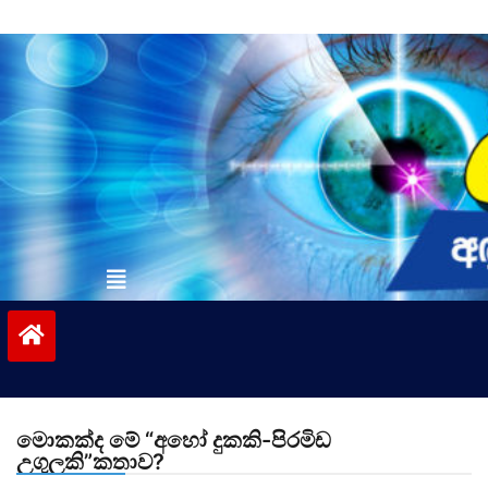
Skip
to
content
vinivida.lk
මොකක්ද මේ “අහෝ දුකකි-පිරමිඩ
උගුලකි”කතාව?