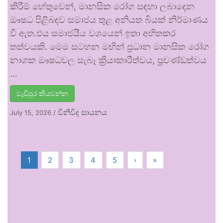
කිරීම් හේතුවෙන්, මානසික රෝග සඳහා ලබාදෙන
ඖෂධ පිළිබඳව සමාජය තුළ අනියත බියක් නිර්මාණය
වී ඇත.එය සමාජයීය වශයෙන් ඉතා අහිතකර
තත්වයකි. මෙම සටහන මඟින් ප්‍රධාන මානසික රෝග
නාශක ඖෂධවල සැබෑ ක්‍රියාකාරීත්වය, ප්‍රචණ්ඩත්වය
…
වැඩිපුර කියවන්න
විනිවිද සායනය
July 15, 2026
/
1
2
3
4
5
›
»