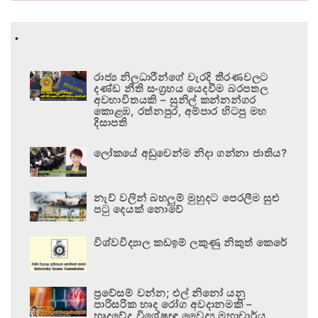
.
රාජ්‍ය නිලධාරීන්ගේ වැරදි තීරණවලට
දණ්ඩ නීති සංග්‍රහය යෙදවීම බරපතල
අවභාවිතයකි – සුනිල් කන්නන්ගර
කොළඹ, රත්නපුර, අම්පාර හිටපු මහ
දිසාපති
ලෝකයේ අඩුවෙන්ම නිදා ගන්නා ජාතිය?
නැව් වලින් බහලුම් මුහුදට පෙරලීම සුළු
පටු දෙයක් නොවේ
විශ්වවිද්‍යාල කඩඉම් ලකුණු නිකුත් කෙරේ
ප්‍රවේසම් වන්න; එල් නිනෝ යනු
පාරිසරික හෘද රෝග අවදානමකි –
හෘදවේද විශේෂඥ වෛද්‍ය මහාචාර්ය