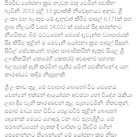
පිරමිඩ යෝජනා ක්‍රම නැවත මතු වෙමින් පවතින
බැවිනි. 2015 ජූලි 13 ප්‍රවෘත්ති නිවේදනයට අනුව, ශ්‍රී
ලංකා මහ බැංකුව මේ දැනුවත් කිරීම පාසල් 6,171ක් සහ
ග්‍රාම නිලධාරී වසම් 14,022 ක් ඔස්සේ සිදු කරන්නට
නියමිතය. බිම් මට්ටමෙන් මෙසේ දැවැන්ත ව්‍යාපාරයක්
සිදු කිරීම තුළින් ම මෙවැනි යෝජනා ක්‍රම පාසල් සිසුන්,
සිවිල් සේවකයන්, හමුදා සාමාජිකයින් ඇතුළු සියලු ශ්‍රී
ලාංකිකයින් කෙරෙහි කෙතරම් අවදානම් සහගත
බලපෑමක් ඇති කරමින් පැතිර යමින් පවතින්නේ ද යන
කාරණයට කදිම නිදසුනකි.
ශ්‍රී ලංකාව තුළ මේ ව්‍යාපාර බොහෝ විට මෙහෙය
වෙන්නේ ඉක්මන් ආයෝජන අවස්ථා හෝ විදේශ රැකියා
ලබා දීම වැනි කාරණාවන් තුළ සැඟවෙමිනි. හිතවතුන්,
සමාජ මාධ්‍ය සහ විවිධ පෙළඹවීම් තුළින් බොහෝ
දෙනෙක් මෙයට ගොදුරු වන බව පැහැදිලිය. මේ
සම්බන්ධයෙන් මෑතක දී වාර්තා වූ සිදුවීම් මගින්
පෙනෙන්නට තිබෙන්නේ මේ යෝජනා ක්‍රම නිසා