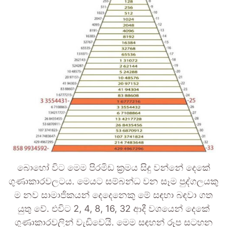
බොහෝ විට මෙම පිරමිඩ ක්‍රමය සිදු වන්නේ දෙකේ
ගුණාකාරවලටය. මෙයට සම්බන්ධ වන සෑම පුද්ගලයකු
ම නව සාමාජිකයන් දෙදෙනෙකු මේ සඳහා බඳවා ගත
යුතු වේ. එවිට 2, 4, 8, 16, 32 ආදී වශයෙන් දෙකේ
ගුණාකාරවලින් වැඩිවෙයි. මෙම සඳහන් රූප සටහන