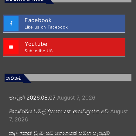
Facebook
Like us on Facebook
Youtube
Subscribe US
නවතම
කාටූන් 2026.08.07
August 7, 2026
මහාචාර්ය විමල් දිසානායක අභාවප්‍රාප්ත වේ
August
7, 2026
කල් ඉකුත් වූ ඖෂධ තොගයක් සමඟ සැපයුම්