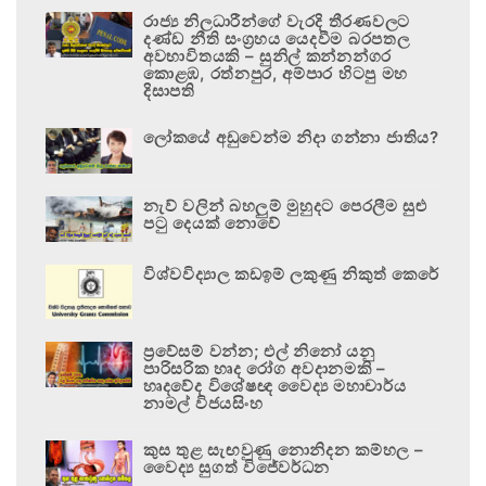
රාජ්‍ය නිලධාරීන්ගේ වැරදි තීරණවලට
දණ්ඩ නීති සංග්‍රහය යෙදවීම බරපතල
අවභාවිතයකි – සුනිල් කන්නන්ගර
කොළඹ, රත්නපුර, අම්පාර හිටපු මහ
දිසාපති
ලෝකයේ අඩුවෙන්ම නිදා ගන්නා ජාතිය?
නැව් වලින් බහලුම් මුහුදට පෙරලීම සුළු
පටු දෙයක් නොවේ
විශ්වවිද්‍යාල කඩඉම් ලකුණු නිකුත් කෙරේ
ප්‍රවේසම් වන්න; එල් නිනෝ යනු
පාරිසරික හෘද රෝග අවදානමකි –
හෘදවේද විශේෂඥ වෛද්‍ය මහාචාර්ය
නාමල් විජයසිංහ
කුස තුළ සැඟවුණු නොනිදන කම්හල –
වෛද්‍ය සුගත් විජේවර්ධන