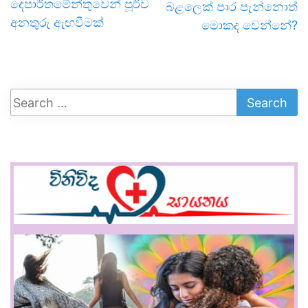
දෙපාර්තමේන්තුවෙන් පූර්ව
බළලෙක් පාර පැන්නොත්
අනතුරු ඇඟවීමක්
මොකද වෙන්නේ?