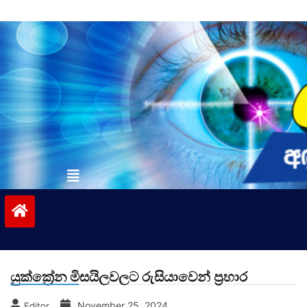
Skip
to
content
vinivida.lk
යුක්ක්‍රේන මිසයිලවලට රුසියාවෙන් ප්‍රහාර
November 25, 2024
Editor