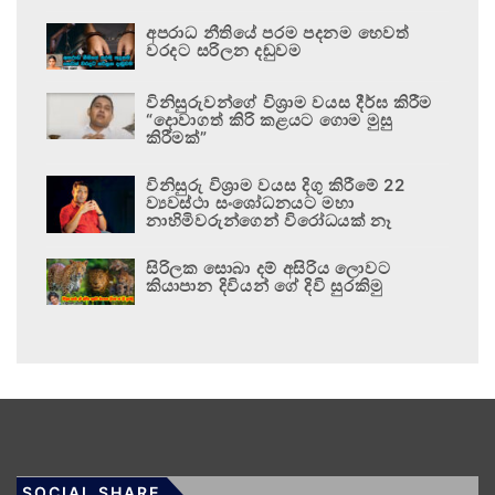
අපරාධ නීතියේ පරම පදනම හෙවත්
වරදට සරිලන දඬුවම
විනිසුරුවන්ගේ විශ්‍රාම වයස දීර්ඝ කිරීම
“දොවාගත් කිරි කළයට ගොම මුසු
කිරීමක්”
විනිසුරු විශ්‍රාම වයස දිගු කිරීමේ 22
ව්‍යවස්ථා සංශෝධනයට මහා
නාහිමිවරුන්ගෙන් විරෝධයක් නෑ
සිරිලක සොබා දම් අසිරිය ලොවට
කියාපාන දිවියන් ගේ දිවි සුරකිමු
SOCIAL SHARE