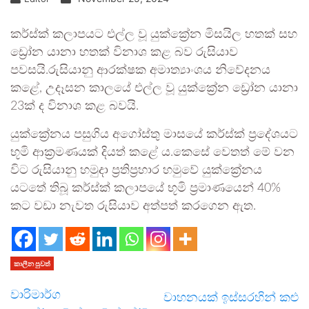
කර්ස්ක් කලාපයට එල්ල වූ යුක්ක්‍රේන මිසයිල හතක් සහ
ඩ්‍රෝන යානා හතක් විනාශ කළ බව රුසියාව
පවසයි.රුසියානු ආරක්ෂක අමාත්‍යාංශය නිවේදනය
කළේ, උදෑසන කාලයේ එල්ල වූ යුක්ක්‍රේන ඩ්‍රෝන යානා
23ක් ද විනාශ කළ බවයි.
යුක්ක්‍රේනය පසුගිය අගෝස්තු මාසයේ කර්ස්ක් ප්‍රදේශයට
භූමි ආක්‍රමණයක් දියත් කළේ ය.කෙසේ වෙතත් මේ වන
විට රුසියානු හමුදා ප්‍රතිප්‍රහාර හමුවේ යුක්ක්‍රේනය
යටතේ තිබූ කර්ස්ක් කලාපයේ භූමි ප්‍රමාණයෙන් 40%
කට වඩා නැවත රුසියාව අත්පත් කරගෙන ඇත.
කාලීන පුවත්
වාරිමාර්ග
වාහනයක් ඉස්සරහින් කළු