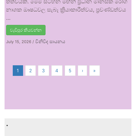
තත්වයකි. මෙම සටහන මඟින් ප්‍රධාන මානසික රෝග
නාශක ඖෂධවල සැබෑ ක්‍රියාකාරීත්වය, ප්‍රචණ්ඩත්වය
…
වැඩිපුර කියවන්න
විනිවිද සායනය
July 15, 2026
/
1
2
3
4
5
›
»
.