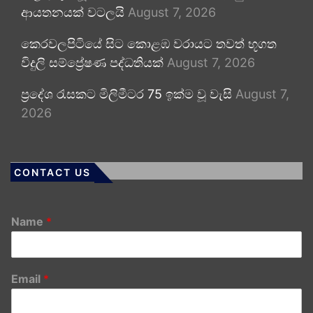
ආයතනයක් වටලයි
August 7, 2026
කෙරවලපිටියේ සිට කොළඹ වරායට තවත් භූගත
විදුලි සම්ප්‍රේෂණ පද්ධතියක්
August 7, 2026
ප්‍රදේශ රැසකට මිලිමීටර 75 ඉක්ම වූ වැසි
August 7,
2026
CONTACT US
Name
*
Email
*