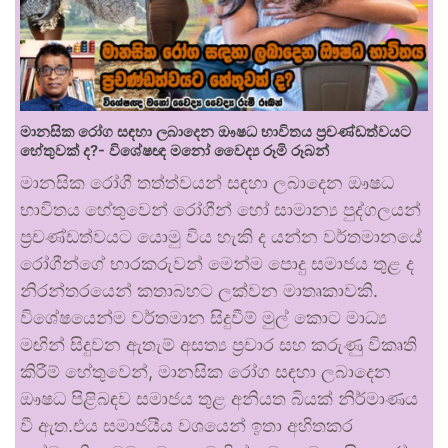
මානසික රෝග සඳහා ලබාදෙන ඖෂධ භාවිතය ප්‍රචණ්ඩත්වයට
හේතුවක් ද?- විශේෂඥ මනෝ වෛද්‍ය රූමි රූබන්
මානසික රෝගී තත්ත්වයන් සඳහා ලබාදෙන ඖෂධ
භාවිතය හේතුවෙන් රෝගීන් හෝ සාමාන්‍ය පුද්ගලයන්
ප්‍රචණ්ඩත්වයට යොමු විය හැකි ද යන්න වර්තමානයේ
රෝගීන්ගේ භාරකරුවන් මෙන්ම පොදු සමාජය තුළ ද
නිරන්තරයෙන් කතාබහට ලක්වන මාතෘකාවකි.
විශේෂයෙන්ම වර්තමාන සිදුවීම් මුල් කොට මාධ්‍ය
මඟින් සිදුවන ඇතැම් අසත්‍ය ප්‍රචාර සහ කරුණු විකෘති
කිරීම් හේතුවෙන්, මානසික රෝග සඳහා ලබාදෙන
ඖෂධ පිළිබඳව සමාජය තුළ අනියත බියක් නිර්මාණය
වී ඇත.එය සමාජයීය වශයෙන් ඉතා අහිතකර