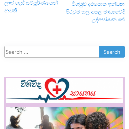
ලාෆ් ගෑස් සම්පූර්ණයෙන්
මීගමුව දළුපොත ඉන්ධන
නවතී
පිරවුම් හල අසල මාධ්‍යවේදී
උද්ඝෝෂණයක්