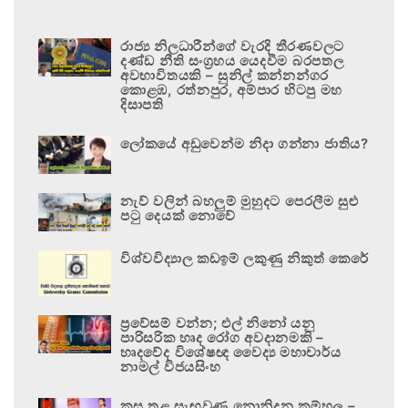
රාජ්‍ය නිලධාරීන්ගේ වැරදි තීරණවලට
දණ්ඩ නීති සංග්‍රහය යෙදවීම බරපතල
අවභාවිතයකි – සුනිල් කන්නන්ගර
කොළඹ, රත්නපුර, අම්පාර හිටපු මහ
දිසාපති
ලෝකයේ අඩුවෙන්ම නිදා ගන්නා ජාතිය?
නැව් වලින් බහලුම් මුහුදට පෙරලීම සුළු
පටු දෙයක් නොවේ
විශ්වවිද්‍යාල කඩඉම් ලකුණු නිකුත් කෙරේ
ප්‍රවේසම් වන්න; එල් නිනෝ යනු
පාරිසරික හෘද රෝග අවදානමකි –
හෘදවේද විශේෂඥ වෛද්‍ය මහාචාර්ය
නාමල් විජයසිංහ
කුස තුළ සැඟවුණු නොනිදන කම්හල –