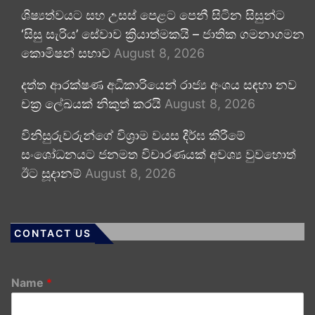
ශිෂ්‍යත්වයට සහ උසස් පෙළට පෙනී සිටින සිසුන්ට
‘සිසු සැරිය’ සේවාව ක්‍රියාත්මකයි – ජාතික ගමනාගමන
කොමිෂන් සභාව
August 8, 2026
දත්ත ආරක්ෂණ අධිකාරියෙන් රාජ්‍ය අංශය සඳහා නව
චක්‍ර ලේඛයක් නිකුත් කරයි
August 8, 2026
විනිසුරුවරුන්ගේ විශ්‍රාම වයස දීර්ඝ කිරීමේ
සංශෝධනයට ජනමත විචාරණයක් අවශ්‍ය වුවහොත්
ඊට සූදානම්
August 8, 2026
CONTACT US
Name
*