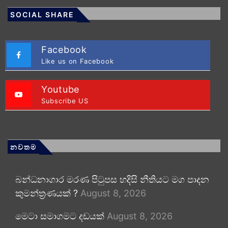
SOCIAL SHARE
Facebook
Like us on Facebook
Youtube
Subscribe US
නවතම
බන්ධනාගාර මරණ පිටුපස හදිසි නීතියට මග පාදන
කුමන්ත්‍රණයක් ?
August 8, 2026
මෙටා සමාගමට දඩයක්
August 8, 2026