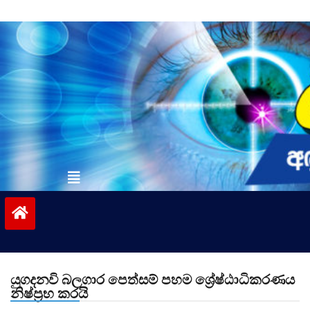
Skip
to
content
vinivida.lk
යුගදනවි බලගාර පෙත්සම් පහම ශ්‍රේෂ්ඨාධිකරණය
නිෂ්ප්‍රභ කරයි