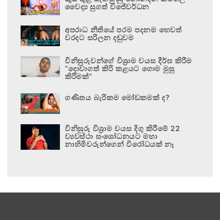
වෛද්‍ය සුගත් විජේවර්ධන
අපරාධ නීතියේ පරම පදනම හෙවත්
වරදට සරිලන දඬුවම
විනිසුරුවන්ගේ විශ්‍රාම වයස දීර්ඝ කිරීම
“දොවාගත් කිරි කළයට ගොම මුසු
කිරීමක්”
ගණිතය බැරිකම මෝඩකමක් ද?
විනිසුරු විශ්‍රාම වයස දිගු කිරීමේ 22
ව්‍යවස්ථා සංශෝධනයට මහා
නාහිමිවරුන්ගෙන් විරෝධයක් නෑ