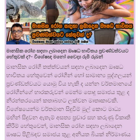
මානසික රෝග සඳහා ලබාදෙන ඖෂධ භාවිතය ප්‍රචණ්ඩත්වයට
හේතුවක් ද?- විශේෂඥ මනෝ වෛද්‍ය රූමි රූබන්
මානසික රෝගී තත්ත්වයන් සඳහා ලබාදෙන ඖෂධ
භාවිතය හේතුවෙන් රෝගීන් හෝ සාමාන්‍ය පුද්ගලයන්
ප්‍රචණ්ඩත්වයට යොමු විය හැකි ද යන්න වර්තමානයේ
රෝගීන්ගේ භාරකරුවන් මෙන්ම පොදු සමාජය තුළ ද
නිරන්තරයෙන් කතාබහට ලක්වන මාතෘකාවකි.
විශේෂයෙන්ම වර්තමාන සිදුවීම් මුල් කොට මාධ්‍ය
මඟින් සිදුවන ඇතැම් අසත්‍ය ප්‍රචාර සහ කරුණු විකෘති
කිරීම් හේතුවෙන්, මානසික රෝග සඳහා ලබාදෙන
ඖෂධ පිළිබඳව සමාජය තුළ අනියත බියක් නිර්මාණය