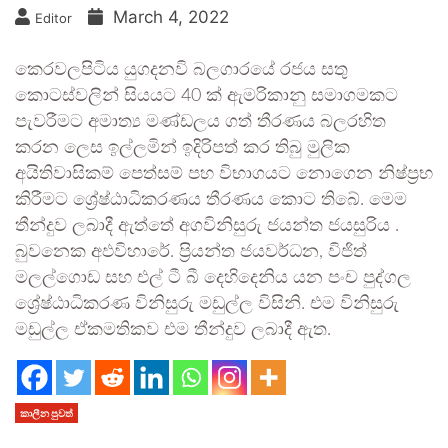
March 4, 2022
Editor
කෙරවලපිටිය යුගදනවි බලගාරයේ රජය සතු
කොටස්වලින් සියයට 40 ක් ඇමරිකානු සමාගමකට
පැවරීමට අමාත්‍ය මණ්ඩලය ගත් තීරණය බලරහිත
කරන ලෙස ඉල්ලමින් ඉදිරිපත් කර තිබු මුලික
අයිතිවාසිකම් පෙත්සම් පහ විභාගයට නොගෙන නිෂ්ප්‍රභ
කිරීමට ශ්‍රේෂ්ඨාධිකරණය තීරණය කොට තිබේ. මෙම
තීන්දුව ලබාදී ඇත්තේ අගවිනිසුරු ජයන්ත ජයසුරිය .
බුවනෙක අඵවිහාරේ. ප්‍රියන්ත ජයවර්ධන, විජිත්
මලල්ගොඩ සහ එල් ටී බී දෙහිදෙනිය යන පංච පුද්ගල
ශ්‍රේෂ්ඨාධිකරණ විනිසුරු මඩුල්ල විසිනි. එම විනිසුරු
මඩුල්ල ඒකමතිකව එම තීන්දුව ලබාදී ඇත.
කාලීන පුවත්