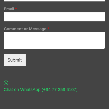
Email
*
Comment or Message
*
Submit
Chat on WhatsApp (+94 77 359 6107)