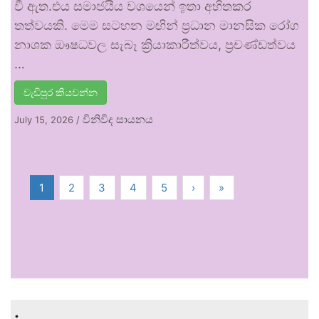
වී ඇත.එය සමාජයීය වශයෙන් ඉතා අහිතකර
තත්වයකි. මෙම සටහන මඟින් ප්‍රධාන මානසික රෝග
නාශක ඖෂධවල සැබෑ ක්‍රියාකාරීත්වය, ප්‍රචණ්ඩත්වය
…
වැඩිපුර කියවන්න
විනිවිද සායනය
July 15, 2026
/
1
2
3
4
5
›
»
.