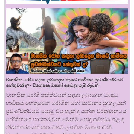
මානසික රෝග සඳහා ලබාදෙන ඖෂධ භාවිතය ප්‍රචණ්ඩත්වයට
හේතුවක් ද?- විශේෂඥ මනෝ වෛද්‍ය රූමි රූබන්
මානසික රෝගී තත්ත්වයන් සඳහා ලබාදෙන ඖෂධ
භාවිතය හේතුවෙන් රෝගීන් හෝ සාමාන්‍ය පුද්ගලයන්
ප්‍රචණ්ඩත්වයට යොමු විය හැකි ද යන්න වර්තමානයේ
රෝගීන්ගේ භාරකරුවන් මෙන්ම පොදු සමාජය තුළ ද
නිරන්තරයෙන් කතාබහට ලක්වන මාතෘකාවකි.