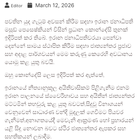
March 12, 2026
Editor
පවතින යුද ගැටුම් අවසන් කිරීම සඳහා ඉරාන ජනාධිපති
මසූඩ් පෙසෙෂ්කියන් විසින් ප්‍රධාන කොන්දේසි තුනක්
ඉදිරිපත් කර තිබේ. ඉරාන ජනාධිපතිවරයා පෙන්වා
දෙන්නේ සාමය ස්ථාපිත කිරීම සඳහා ජාත්‍යන්තර ප්‍රජාව
සහ අදාළ පාර්ශවයන් මෙම කරුණු කෙරෙහි අවධානය
යොමු කළ යුතු බවයි.
ඔහු කොන්දේසි ලෙස ඉදිරිපත් කර ඇත්තේ,
ඉරානයේ නීත්‍යානුකූල අයිතිවාසිකම් පිළිගැනීම එනම්
ඉරාන පාලනයේ ස්වෛරීභාවය සහ අයිතීන් ජාත්‍යන්තර
මට්ටමින් තහවුරු කළ යුතු බවටත්,සිදුවූ විනාශයන්
වෙනුවෙන් සාධාරණ වන්දි මුදලක් ගෙවීමට පියවර
ගැනීමත්,අනාගතයේදී මෙවැනි ආක්‍රමණ හෝ ප්‍රහාරයන්
යළි සිදු නොවන බවට ස්ථිර ජාත්‍යන්තර ඇපකර සහ
සහතිකයන් ලබාදීම.