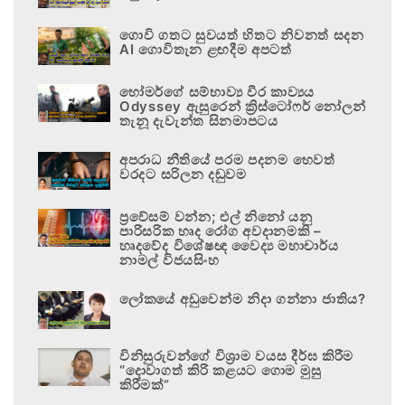
ගොවි ගතට සුවයත් හිතට නිවනත් සදන
AI ගොවිතැන ළඟදීම අපටත්
හෝමර්ගේ සම්භාව්‍ය වීර කාව්‍යය
Odyssey ඇසුරෙන් ක්‍රිස්ටෝෆර් නෝලන්
තැනූ දැවැන්ත සිනමාපටය
අපරාධ නීතියේ පරම පදනම හෙවත්
වරදට සරිලන දඬුවම
ප්‍රවේසම් වන්න; එල් නිනෝ යනු
පාරිසරික හෘද රෝග අවදානමකි –
හෘදවේද විශේෂඥ වෛද්‍ය මහාචාර්ය
නාමල් විජයසිංහ
ලෝකයේ අඩුවෙන්ම නිදා ගන්නා ජාතිය?
විනිසුරුවන්ගේ විශ්‍රාම වයස දීර්ඝ කිරීම
“දොවාගත් කිරි කළයට ගොම මුසු
කිරීමක්”