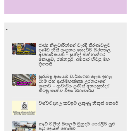
.
රාජ්‍ය නිලධාරීන්ගේ වැරදි තීරණවලට
දණ්ඩ නීති සංග්‍රහය යෙදවීම බරපතල
අවභාවිතයකි – සුනිල් කන්නන්ගර
කොළඹ, රත්නපුර, අම්පාර හිටපු මහ
දිසාපති
සුරාබදු ආදායම වාර්තාගත ලෙස ඉහළ
යාම සහ ආත්මභක්ෂක උරගයාගේ
කතාව – ආචාර්ය ප්‍රණීත් අභයසුන්දර
හිටපු මානව විද්‍යා මහාචාර්ය
විශ්වවිද්‍යාල කඩඉම් ලකුණු නිකුත් කෙරේ
නැව් වලින් බහලුම් මුහුදට පෙරලීම සුළු
පටු දෙයක් නොවේ