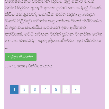
විශේෂයෙන්ම වර්තමාන සිදුවීම් මුල් කොට මාධ්‍ය
මඟින් සිදුවන ඇතැම් අසත්‍ය ප්‍රචාර සහ කරුණු විකෘති
කිරීම් හේතුවෙන්, මානසික රෝග සඳහා ලබාදෙන
ඖෂධ පිළිබඳව සමාජය තුළ අනියත බියක් නිර්මාණය
වී ඇත.එය සමාජයීය වශයෙන් ඉතා අහිතකර
තත්වයකි. මෙම සටහන මඟින් ප්‍රධාන මානසික රෝග
නාශක ඖෂධවල සැබෑ ක්‍රියාකාරීත්වය, ප්‍රචණ්ඩත්වය
…
වැඩිපුර කියවන්න
විනිවිද සායනය
July 15, 2026
/
1
2
3
4
5
›
»