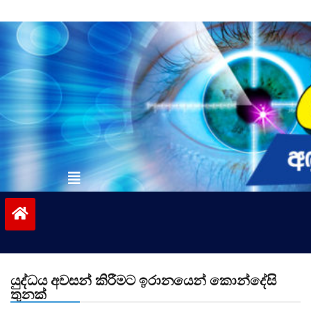
Skip
to
content
vinivida.lk
යුද්ධය අවසන් කිරීමට ඉරානයෙන් කොන්දේසි
තුනක්