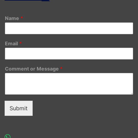
Name
*
Email
*
Comment or Message
*
Submit