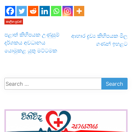
කාලීන පුවත්
පළාත් කිහිපයක උණුසුම්
ආහාර ද්‍රව්‍ය කිහිපයක මිල
දර්ශකය අවධානය
ගණන් ඉහළට
යොමුකළ යුතු මට්ටමක