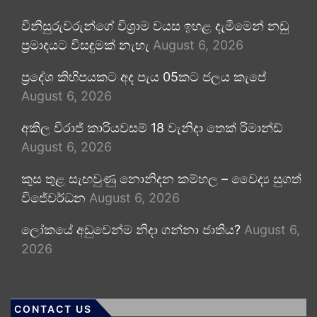
විනිසුරුවරුන්ගේ විශ්‍රාම වයස ඉහළ දැමීමෙන් නඩු
ප්‍රමාදයට විසඳුමක් නැහැ
August 6, 2026
ප්‍රදේශ කිහිපයකට අද පැය 05කට ජලය කැපේ
August 6, 2026
අකිල විරාජ් කාරියවසම් 18 වැනිදා තෙක් රිමාන්ඩ්
August 6, 2026
කුස තුළ සැඟවුණු නොනිදන කම්හල – වෛද්‍ය සුගත්
විජේවර්ධන
August 6, 2026
ලෝකයේ අඩුවෙන්ම නිදා ගන්නා ජාතිය?
August 6,
2026
CONTACT US