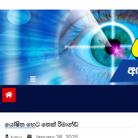
Skip
to
content
vinivida.lk
යෝෂිත හෙට තෙක් රිමාන්ඩ්
January 26, 2025
Editor