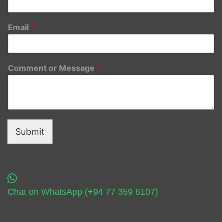
Email
*
Comment or Message
*
Submit
Chat on WhatsApp (+94 77 359 6107)