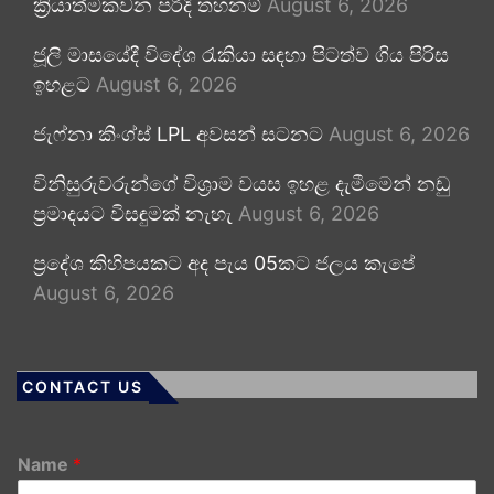
ක්‍රියාත්මකවන පරිදි තහනම්
August 6, 2026
ජූලි මාසයේදී විදේශ රැකියා සඳහා පිටත්ව ගිය පිරිස
ඉහළට
August 6, 2026
ජැෆ්නා කිංග්ස් LPL අවසන් සටනට
August 6, 2026
විනිසුරුවරුන්ගේ විශ්‍රාම වයස ඉහළ දැමීමෙන් නඩු
ප්‍රමාදයට විසඳුමක් නැහැ
August 6, 2026
ප්‍රදේශ කිහිපයකට අද පැය 05කට ජලය කැපේ
August 6, 2026
CONTACT US
Name
*