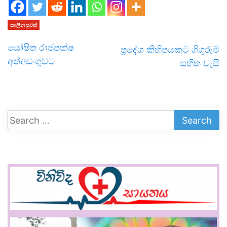
කාලීන පුවත්
යෝෂිත රාජපක්ෂ
ප්‍රදේශ කිහිපයකට ගිගුරුම්
අත්අඩංගුවට
සහිත වැසි