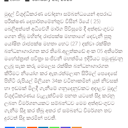
මුදල් විශුද්ධිකරණ චෝදනා සම්බන්ධයෙන් අපරාධ
පරීක්ෂණ දෙපාර්තමේන්තුව විසින් ඊයේ ( 25)
බෙලිඅත්තේ අධිවේගී මාර්ග පිවිසුමේ දී අත්අඩංගුවට
ගෙන තිබූ මහින්ද රාජපක්ෂ මහතාගේ දෙවැනි පුතු
යෝෂිත රාජපක්ෂ මහතා හෙට (27 ) දක්වා රක්ෂිත
බන්ධනාගාරගත කර තිබේ.අලුත්කඩේ අංක 05 අතිරේක
මහේස්ත්‍රාත් පවිත්‍රා සංජීවනී මහත්මිය ඉදිරියට පමුණුවනු
ලැබූ සැක කරු මෙලෙස රක්ෂිත බන්ධනාගාරගත
කිරීමට නියෝග කර ඇත.රත්මලාන සිරිමල් පෙදෙසේ
පිහිටි රුපියල් මිලියන 34ක වටිනාකමින් යුත් නිවසක්
හා ඉඩමක් මිලදී ගැනීමේ ගනුදෙනුවකට අදාළව මුදල්
විශුද්ධිකරණය වැළැක්වීමේ පනත යටතේ සිදු කරනු
ලබන විමර්ශනයකට සම්බන්ධව මෙම අත්අඩංගුවට
ගැනීම සිදු කර තිබූ අතර ඒ සම්බන්ධ විමර්ශන තව
දුරටත් සිදු කරමින් පවතී.