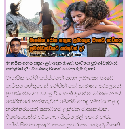
මානසික රෝග සඳහා ලබාදෙන ඖෂධ භාවිතය ප්‍රචණ්ඩත්වයට
හේතුවක් ද?- විශේෂඥ මනෝ වෛද්‍ය රූමි රූබන්
මානසික රෝගී තත්ත්වයන් සඳහා ලබාදෙන ඖෂධ
භාවිතය හේතුවෙන් රෝගීන් හෝ සාමාන්‍ය පුද්ගලයන්
ප්‍රචණ්ඩත්වයට යොමු විය හැකි ද යන්න වර්තමානයේ
රෝගීන්ගේ භාරකරුවන් මෙන්ම පොදු සමාජය තුළ ද
නිරන්තරයෙන් කතාබහට ලක්වන මාතෘකාවකි.
විශේෂයෙන්ම වර්තමාන සිදුවීම් මුල් කොට මාධ්‍ය
මඟින් සිදුවන ඇතැම් අසත්‍ය ප්‍රචාර සහ කරුණු විකෘති