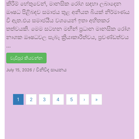
කිරීම් හේතුවෙන්, මානසික රෝග සඳහා ලබාදෙන
ඖෂධ පිළිබඳව සමාජය තුළ අනියත බියක් නිර්මාණය
වී ඇත.එය සමාජයීය වශයෙන් ඉතා අහිතකර
තත්වයකි. මෙම සටහන මඟින් ප්‍රධාන මානසික රෝග
නාශක ඖෂධවල සැබෑ ක්‍රියාකාරීත්වය, ප්‍රචණ්ඩත්වය
…
වැඩිපුර කියවන්න
විනිවිද සායනය
July 15, 2026
/
1
2
3
4
5
›
»