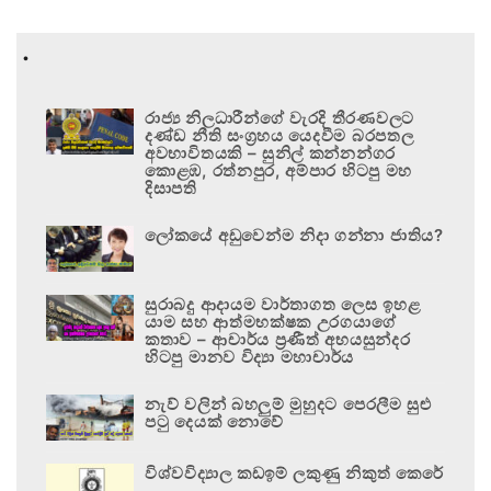
.
රාජ්‍ය නිලධාරීන්ගේ වැරදි තීරණවලට
දණ්ඩ නීති සංග්‍රහය යෙදවීම බරපතල
අවභාවිතයකි – සුනිල් කන්නන්ගර
කොළඹ, රත්නපුර, අම්පාර හිටපු මහ
දිසාපති
ලෝකයේ අඩුවෙන්ම නිදා ගන්නා ජාතිය?
සුරාබදු ආදායම වාර්තාගත ලෙස ඉහළ
යාම සහ ආත්මභක්ෂක උරගයාගේ
කතාව – ආචාර්ය ප්‍රණීත් අභයසුන්දර
හිටපු මානව විද්‍යා මහාචාර්ය
නැව් වලින් බහලුම් මුහුදට පෙරලීම සුළු
පටු දෙයක් නොවේ
විශ්වවිද්‍යාල කඩඉම් ලකුණු නිකුත් කෙරේ