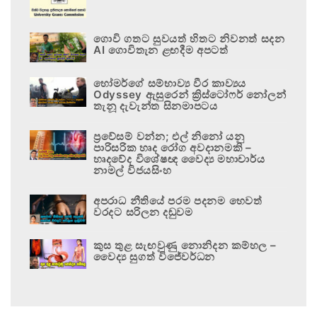
ගොවි ගතට සුවයත් හිතට නිවනත් සදන
AI ගොවිතැන ළඟදීම අපටත්
හෝමර්ගේ සම්භාව්‍ය වීර කාව්‍යය
Odyssey ඇසුරෙන් ක්‍රිස්ටෝෆර් නෝලන්
තැනූ දැවැන්ත සිනමාපටය
ප්‍රවේසම් වන්න; එල් නිනෝ යනු
පාරිසරික හෘද රෝග අවදානමකි –
හෘදවේද විශේෂඥ වෛද්‍ය මහාචාර්ය
නාමල් විජයසිංහ
අපරාධ නීතියේ පරම පදනම හෙවත්
වරදට සරිලන දඬුවම
කුස තුළ සැඟවුණු නොනිදන කම්හල –
වෛද්‍ය සුගත් විජේවර්ධන