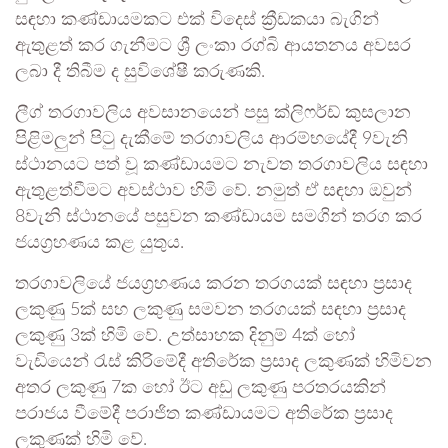
සඳහා කණ්ඩායමකට එක් විදෙස් ක්‍රීඩකයා බැගින්
ඇතුළත් කර ගැනීමට ශ්‍රී ලංකා රග්බි ආයතනය අවසර
ලබා දී තිබීම ද සුවිශේෂී කරුණකි.
ලීග් තරගාවලිය අවසානයෙන් පසු ක්ලිෆර්ඩ් කුසලාන
පිළිමලුන් පිටු දැකීමේ තරගාවලිය ආරම්භයේදී 9වැනි
ස්ථානයට පත් වූ කණ්ඩායමට නැවත තරගාවලිය සඳහා
ඇතුළත්වීමට අවස්ථාව හිමි වේ. නමුත් ඒ සඳහා ඔවුන්
8වැනි ස්ථානයේ පසුවන කණ්ඩායම සමගින් තරග කර
ජයග්‍රහණය කළ යුතුය.
තරගාවලියේ ජයග්‍රහණය කරන තරගයක් සඳහා ප්‍රසාද
ලකුණු 5ක් සහ ලකුණු සමවන තරගයක් සඳහා ප්‍රසාද
ලකුණු 3ක් හිමි වේ. උත්සාහක දිනුම් 4ක් හෝ
වැඩියෙන් ‍රැස් කිරිමේදී අතිරේක ප්‍රසාද ලකුණක් හිමිවන
අතර ලකුණු 7ක හෝ ඊට අඩු ලකුණු පරතරයකින්
පරාජය වීමේදී පරාජිත කණ්ඩායමට අතිරේක ප්‍රසාද
ලකුණක් හිමි වේ.