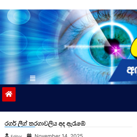
Skip
to
content
vinivida.lk
රගර් ලීග් තරගාවලිය අද ඇරැඹේ
November 14, 2025
Editor