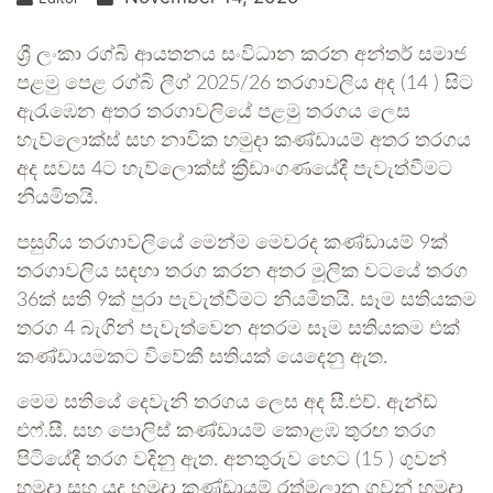
ශ්‍රී ලංකා රග්බි ආයතනය සංවිධාන කරන අන්තර් සමාජ
පළමු පෙළ රග්බි ලීග් 2025/26 තරගාවලිය අද (14 ) සිට
ඇරැඹෙන අතර තරගාවලියේ පළමු තරගය ලෙස
හැව්ලොක්ස් සහ නාවික හමුදා කණ්ඩායම් අතර තරගය
අද සවස 4ට හැව්ලොක්ස් ක්‍රීඩාංගණයේදී පැවැත්වීමට
නියමිතයි.
පසුගිය තරගාවලියේ මෙන්ම මෙවරද කණ්ඩායම් 9ක්
තරගාවලිය සඳහා තරග කරන අතර මූලික වටයේ තරග
36ක් සති 9ක් පුරා පැවැත්වීමට නියමිතයි. සෑම සතියකම
තරග 4 බැගින් පැවැත්වෙන අතරම සෑම සතියකම එක්
කණ්ඩායමකට විවේකී සතියක් යෙදෙනු ඇත.
මෙම සතියේ දෙවැනි තරගය ලෙස අද සී.එච්. ඇන්ඩ්
එෆ්.සී. සහ පොලිස් කණ්ඩායම් කොළඹ තුරඟ තරග
පිටියේදී තරග වදිනු ඇත. අනතුරුව හෙට (15 ) ගුවන්
හමුදා සහ යුද හමුදා කණ්ඩායම් රත්මලාන ගුවන් හමුදා