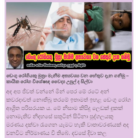
ඩෙංගු රෝගියකු ⁣මුත්‍රා මැනීම අත්‍යවශ්‍ය වන හේතුව දැන ගනිමු –
කායික රෝග විශේෂඥ වෛද්‍ය උපුල් ද සිල්වා
අද අප ජීවත් වන්නේ මින් පෙර මේ රටේ අන්
කවරදාවත් නොතිබූ තරමේ ඉතාමත් ඉහළ ඩෙංගු රෝග
ආශ්‍රිත පරිසරයක ය. මේ නිසාම කිසිදු ලෙඩක් දුකක්
නොමැතිව නිදහසේ සතුටින් සිටිනා පුද්ගලයකු
මරණය දක්වා රැගෙන යෑමට හැකි වාතාවරණයක් අද
වනවිට නිර්මාණය වී තිබේ. දවසේ දිවා කල