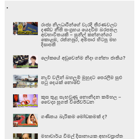
.
රාජ්‍ය නිලධාරීන්ගේ වැරදි තීරණවලට
දණ්ඩ නීති සංග්‍රහය යෙදවීම බරපතල
අවභාවිතයකි – සුනිල් කන්නන්ගර
කොළඹ, රත්නපුර, අම්පාර හිටපු මහ
දිසාපති
ලෝකයේ අඩුවෙන්ම නිදා ගන්නා ජාතිය?
නැව් වලින් බහලුම් මුහුදට පෙරලීම සුළු
පටු දෙයක් නොවේ
කුස තුළ සැඟවුණු නොනිදන කම්හල –
වෛද්‍ය සුගත් විජේවර්ධන
ගණිතය බැරිකම මෝඩකමක් ද?
මහාචාර්ය විමල් දිසානායක අභාවප්‍රාප්ත