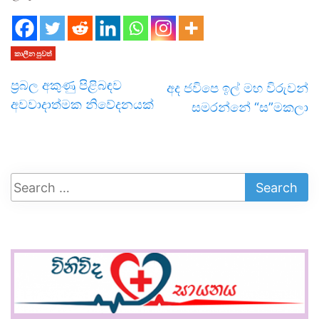
කාලීන පුවත්
ප්‍රබල අකුණු පිළිබඳව
අද ජවිපෙ ඉල් මහ විරුවන්
අවවාදාත්මක නිවේදනයක්
සමරන්නේ “ස”මකලා