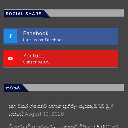
SOCIAL SHARE
Facebook
Like us on Facebook
Youtube
Subscribe US
නවතම
පහ වසර ශිෂ්‍යත්ව විභාග ප්‍රතිඵල සැප්තැම්බර් මුල්
සතියේ
August 10, 2026
විදෙස් ශ්‍රමික ප්‍රේෂණ ඇ. ඩොලර් මිලියන 5,000සේ