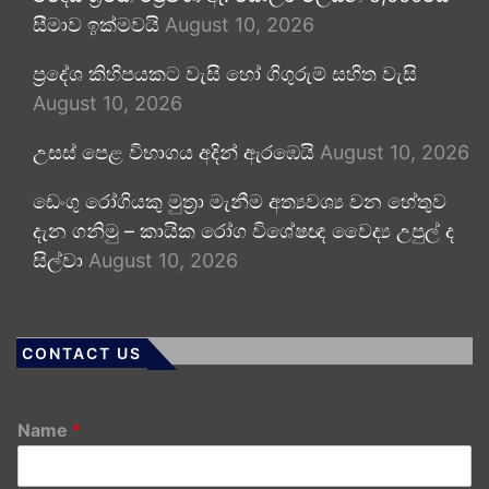
සීමාව ඉක්මවයි
August 10, 2026
ප්‍රදේශ කිහිපයකට වැසි හෝ ගිගුරුම් සහිත වැසි
August 10, 2026
උසස් පෙළ විභාගය අදින් ඇරඹෙයි
August 10, 2026
ඩෙංගු රෝගියකු ⁣මුත්‍රා මැනීම අත්‍යවශ්‍ය වන හේතුව
දැන ගනිමු – කායික රෝග විශේෂඥ වෛද්‍ය උපුල් ද
සිල්වා
August 10, 2026
CONTACT US
Name
*