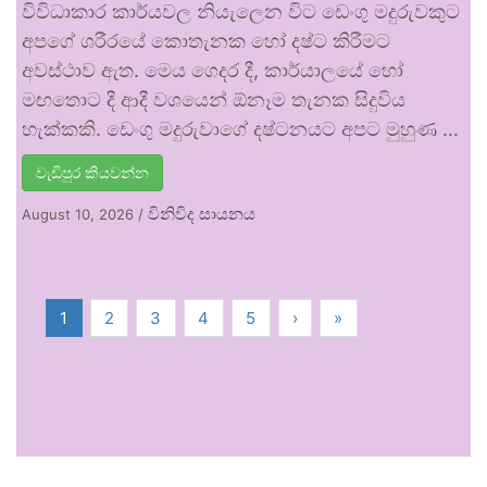
විවිධාකාර කාර්යවල නියැලෙන විට ඩෙංගු මදුරුවකුට
අපගේ ශරීරයේ කොතැනක හෝ දෂ්ට කිරීමට
අවස්ථාව ඇත. මෙය ගෙදර දී, කාර්යාලයේ හෝ
මඟතොට දී ආදී වශයෙන් ඕනෑම තැනක සිදුවිය
හැක්කකි. ඩෙංගු මදුරුවාගේ දෂ්ටනයට අපට මුහුණ …
වැඩිපුර කියවන්න
විනිවිද සායනය
August 10, 2026
/
1
2
3
4
5
›
»