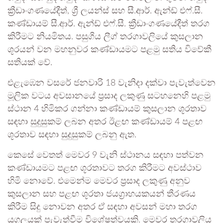
ක්‍රීඩාංගණයේදීත්, ශ්‍රී ලයන්ස් සහ සී.ආර්. ඇන්ඩ් එෆ්.සී.
කණ්ඩායම් සී.ආර්. ඇන්ඩ් එෆ්.සී. ක්‍රීඩාංගණයේදීත් තරග
කිරීමට නියමිතය. පසුගිය ලීග් තරගාවලියේ කුසලාන
ශූරයන් වන මහනුවර කණ්ඩායමට පළමු සතිය විවේකී
සතියක් වේ.
එළැඹෙන වසරේ ජනවාරි 18 වැනිදා දක්වා පැවැත්වෙන
මූලික වටය අවසානයේ ප්‍රසාද ලකුණු සටහනෙහි පළමු
ස්ථාන 4 හිමිකර ගන්නා කණ්ඩායම් කුසලාන ශූරතාව
සඳහා සුදුසුකම් ලබන අතර ඊළඟ කණ්ඩායම් 4 පළඟ
ශූරතාව සඳහා සුදුසුකම් ලබනු ඇත.
කෙසේ වෙතත් මෙවර 9 වැනි ස්ථානය සඳහා පත්වන
කණ්ඩායමට පළඟ ශූරතාවට තරග කිරීමට අවස්ථාව
හිමි නොවේ. එමෙන්ම මෙවර ප්‍රසාද ලකුණු අනුව
කුසලාන සහ පළඟ ශූරතා ජයග්‍රාහයක‍යන් තීරණය
කිරීම සිදු නොවන අතර ඒ සඳහා අවසන් මහා තරග
යුගලයක් පැවැත්වීම විශේෂත්වයකි. මෙවර තරගාවලිය